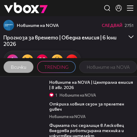
Member of
👾
Новините на NOVA
СЛЕДВАЙ
2751
Прогноза за времето | Обедна емисия | 6 юни
2026
Всички
TRENDING
Новините на NOVA
29:15
Новините на NOVA | Централна емисия
| 8 авг. 2026
1
Новините на NOVA
02:01
Откриха ловния сезон за прелетен
дивеч
Новините на NOVA
00:06
Фирмата със седалище в Лясковец
внедрява роботизирана техника и
изкуствен интелект