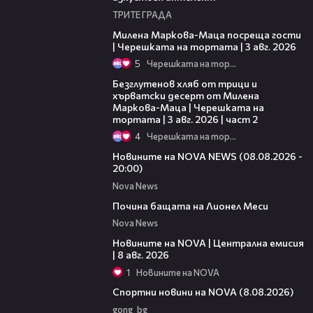
ТРИТЕ ГРАДА
20:17
Милена Маркова-Маца посреща гости
| Черешката на тортата | 3 авг. 2026
5
Черешката на тортата
15:35
Безглутенов хляб от трици и
хърватски десерт от Милена
Маркова-Маца | Черешката на
тортата | 3 авг. 2026 | част 2
4
Черешката на тортата
22:47
Новините на NOVA NEWS (08.08.2026 -
20:00)
Nova News
04:21
Почина бащата на Лионел Меси
Nova News
29:15
Новините на NOVA | Централна емисия
| 8 авг. 2026
1
Новините на NOVA
04:09
Спортни новини на NOVA (8.08.2026)
gong_bg