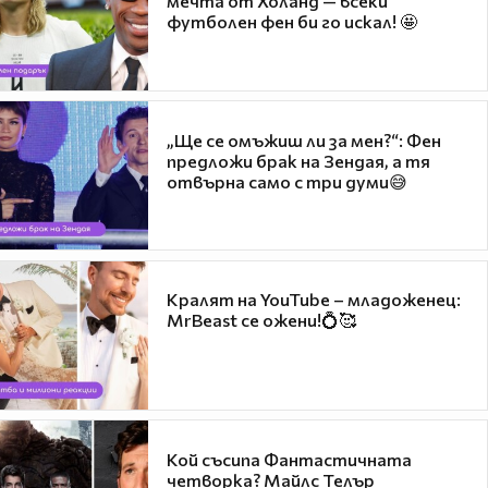
мечта от Холанд — всеки
футболен фен би го искал! 🤩
„Ще се омъжиш ли за мен?“: Фен
предложи брак на Зендая, а тя
отвърна само с три думи😅
Кралят на YouTube – младоженец:
MrBeast се ожени!💍🥰
Кой съсипа Фантастичната
четворка? Майлс Телър