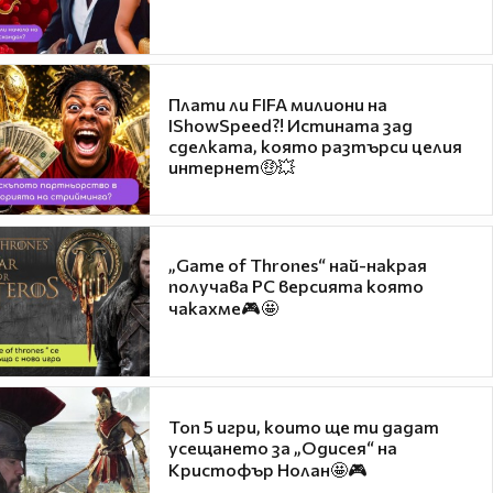
Плати ли FIFA милиони на
IShowSpeed?! Истината зад
сделката, която разтърси целия
интернет🤑💥
„Game of Thrones“ най-накрая
получава PC версията която
чакахме🎮🤩
Топ 5 игри, които ще ти дадат
усещането за „Одисея“ на
Кристофър Нолан🤩🎮