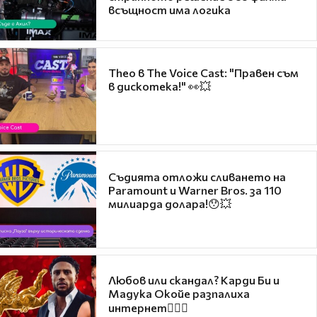
всъщност има логика
Theo в The Voice Cast: "Правен съм
в дискотека!" 👀💥
Съдията отложи сливането на
Paramount и Warner Bros. за 110
милиарда долара!😯💥
Любов или скандал? Карди Би и
Мадука Окойе разпалиха
интернет❤️‍🔥🔥