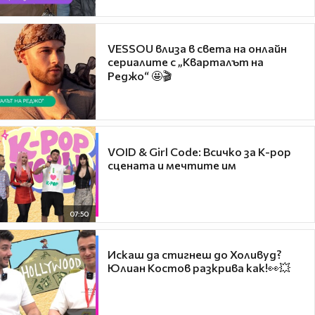
VESSOU влиза в света на онлайн
сериалите с „Кварталът на
Реджо“ 🤩🎬
VOID & Girl Code: Всичко за K-pop
сцената и мечтите им
07:50
Искаш да стигнеш до Холивуд?
Юлиан Костов разкрива как!👀💥