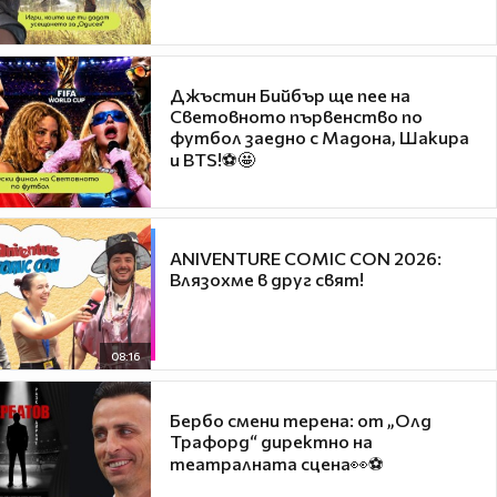
Джъстин Бийбър ще пее на
Световното първенство по
футбол заедно с Мадона, Шакира
и BTS!⚽🤩
ANIVENTURE COMIC CON 2026:
Влязохме в друг свят!
08:16
Бербо смени терена: от „Олд
Трафорд“ директно на
театралната сцена👀⚽