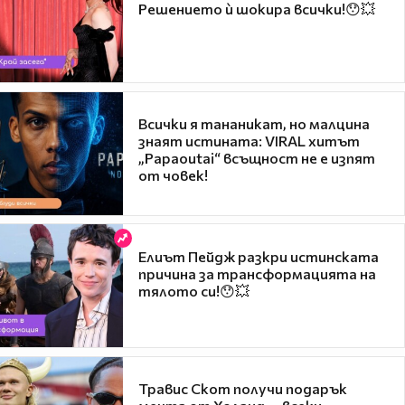
Решението ѝ шокира всички!😯💥
Всички я тананикат, но малцина
знаят истината: VIRAL хитът
„Papaoutai“ всъщност не е изпят
от човек!
Елиът Пейдж разкри истинската
причина за трансформацията на
тялото си!😯💥
Травис Скот получи подарък