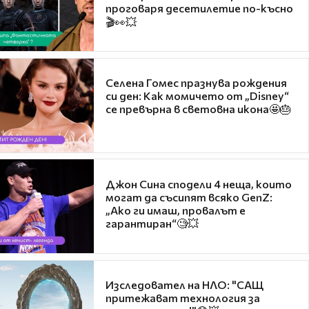
проговаря десетилетие по-късно
🎬👀💥
Селена Гомес празнува рождения
си ден: Как момичето от „Disney“
се превърна в световна икона🤩🎂
Джон Сина сподели 4 неща, които
могат да съсипят всяко GenZ:
„Ако ги имаш, провалът е
гарантиран“🧐💥
Изследовател на НЛО: "САЩ
притежават технология за