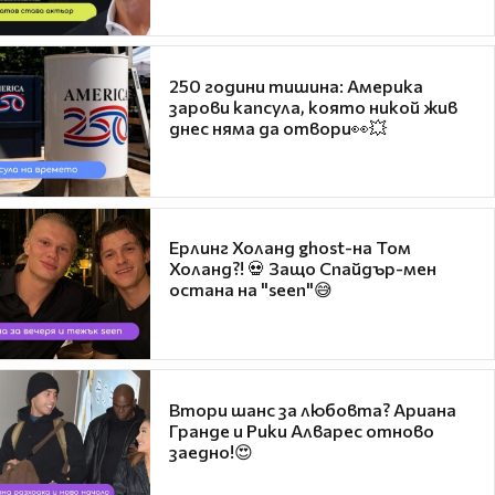
250 години тишина: Америка
зарови капсула, която никой жив
днес няма да отвори👀💥
Ерлинг Холанд ghost-на Том
Холанд?! 💀 Защо Спайдър-мен
остана на "seen"😅
Втори шанс за любовта? Ариана
Гранде и Рики Алварес отново
заедно!😍