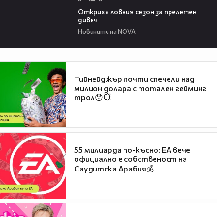
02:01
Откриха ловния сезон за прелетен
дивеч
Новините на NOVA
Тийнейджър почти спечели над
милион долара с тотален гейминг
трол😯💥
55 милиарда по-късно: EA вече
официално е собственост на
Саудитска Арабия💰