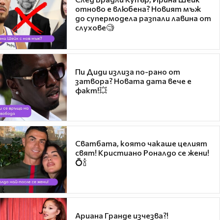
отново е влюбена? Новият мъж
до супермодела разпали лавина от
слухове🧐
Пи Диди излиза по-рано от
затвора? Новата дата вече е
факт!💥
Сватбата, която чакаше целият
свят! Кристиано Роналдо се жени!
💍🍾
Ариана Гранде изчезва?!