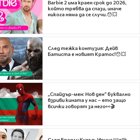
Barbie 2 има краен срок до 2026,
който трябва да спази, иначе
никога няма да се случи.😯💥
След тежка контузия: Дейв
Батиста е новият Кратос!😯💥
„Спайдър-мен: Нов ден“ буквално
взриви кината у нас – ето защо
всички говорят за него👀🎬
След Брадли Купър, Ирина Шейк