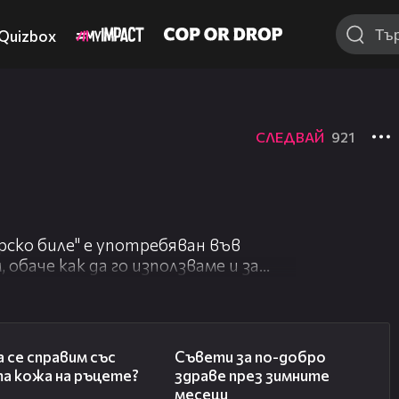
Quizbox
СЛЕДВАЙ
921
ско биле" е употребяван във
 обаче как да го използваме и за
..." тук:
01:34
01:14
bs=1
а се справим със
Съвети за по-добро
та кожа на ръцете?
здраве през зимните
месеци