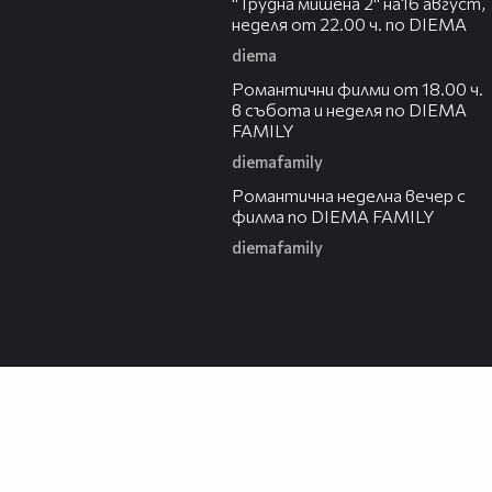
"Трудна мишена 2" на16 август,
неделя от 22.00 ч. по DIEMA
diema
00:36
Романтични филми от 18.00 ч.
в събота и неделя по DIEMA
FAMILY
diemafamily
00:21
Романтичнa неделна вечер с
филма по DIEMA FAMILY
diemafamily