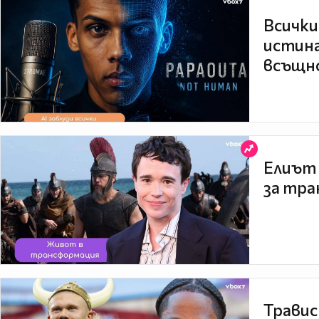
Всички
истина
всъщно
Елиът 
за тра
Травис