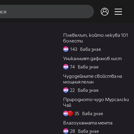
04:01
Плевелът, който лекува 101
болести
143
Баба знае
02:19
Уникалният дафинов лист
74
Баба знае
01:53
Чудодейните свойства на
мощния пелин
22
Баба знае
02:50
Природното чудо Мурсалски
Чай
35
Баба знае
02:18
Благоуханната мента
28
Баба знае
03:28