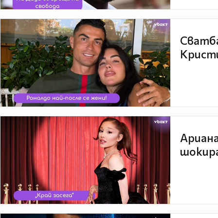
Сватба
Кристи
Ариана
шокира