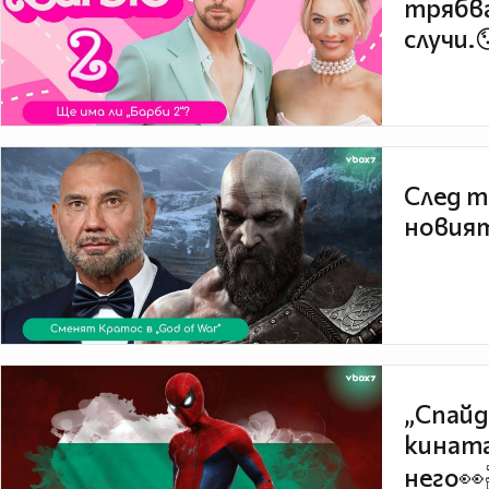
трябва
случи.
След т
новият
„Спайд
кината
него👀