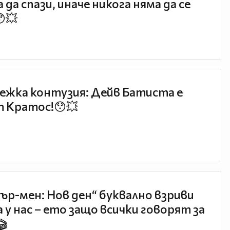
 да спази, иначе никога няма да се
😯💥
ежка контузия: Дейв Батиста е
 Кратос!😯💥
ър-мен: Нов ден“ буквално взриви
 у нас – ето защо всички говорят за
🎬