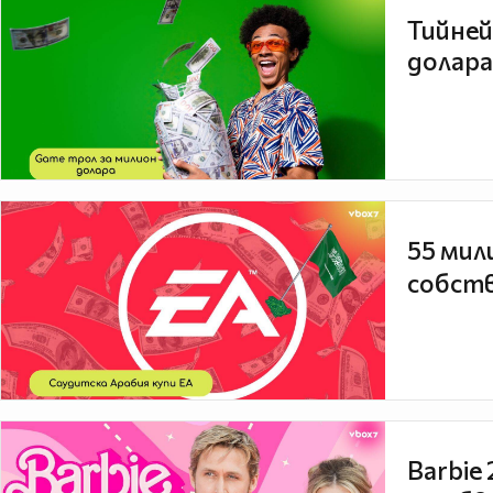
Тийней
долара
55 мил
собств
Barbie