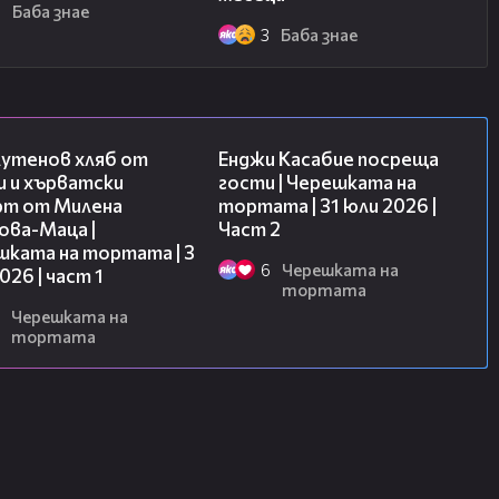
6
Баба знае
3
Баба знае
16:02
16:45
лутенов хляб от
Енджи Касабие посреща
и и хърватски
гости | Черешката на
рт от Милена
тортата | 31 юли 2026 |
ова-Маца |
Част 2
шката на тортата | 3
6
Черешката на
2026 | част 1
тортата
Черешката на
тортата