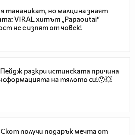
 я тананикат, но малцина знаят
та: VIRAL хитът „Papaoutai“
ст не е изпят от човек!
Пейдж разкри истинската причина
нсформацията на тялото си!😯💥
 Скот получи подарък мечта от