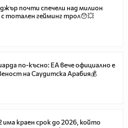
джър почти спечели над милион
 с тотален гейминг трол😯💥
иарда по-късно: EA вече официално е
еност на Саудитска Арабия💰
 2 има краен срок до 2026, който