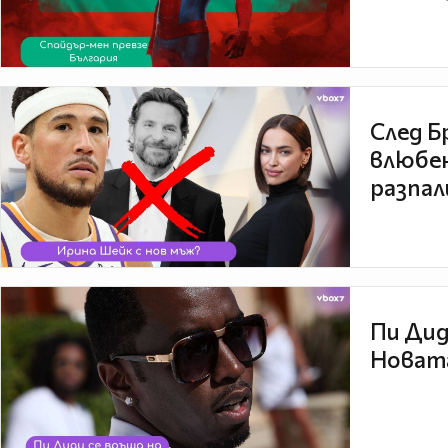
След Б
влюбен
разпал
Пи Дид
Новата