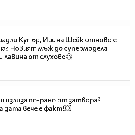
радли Купър, Ирина Шейк отново е
а? Новият мъж до супермодела
и лавина от слухове🧐
и излиза по-рано от затвора?
 дата вече е факт!💥