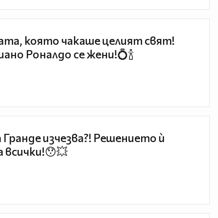
та, която чакаше целият свят!
ано Роналдо се жени!💍🍾
 Гранде изчезва?! Решението ѝ
 всички!😯💥