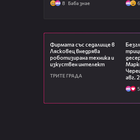
8
Баба знае
00:06
Фирмата със седалище в
Безг
Лясковец внедрява
триц
роботизирана техника и
десе
изкуствен интелект
Марк
Чере
ТРИТЕ ГРАДА
авг. 
5