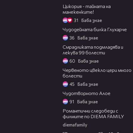
Цикория - тайната на
манекенките!
31
Баба знае
02:51
Чудодейната билка Глухарче
36
Баба знае
02:11
Смрадликата подмладява и
лекува 99 болести
60
Баба знае
02:39
Червеното цвекло цери много
болести
45
Баба знае
03:19
Чудотворното Алое
91
Баба знае
00:31
Романтични следобеди с
филмите по DIEMA FAMILY
diemafamily
00:31