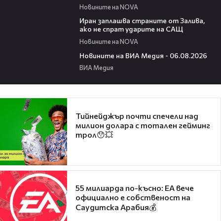
Новините на NOVA
00:41
Иран заплашва страните от Залива,
ако не спрат ударите на САЩ
Новините на NOVA
22:43
Новините на ВИА Медия - 06.08.2026
ВИА Медия
Тийнейджър почти спечели над
милион долара с тотален гейминг
трол😯💥
55 милиарда по-късно: EA вече
официално е собственост на
Саудитска Арабия💰