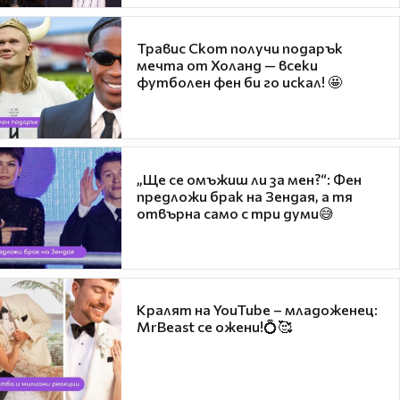
Травис Скот получи подарък
мечта от Холанд — всеки
футболен фен би го искал! 🤩
„Ще се омъжиш ли за мен?“: Фен
предложи брак на Зендая, а тя
отвърна само с три думи😅
Кралят на YouTube – младоженец:
MrBeast се ожени!💍🥰