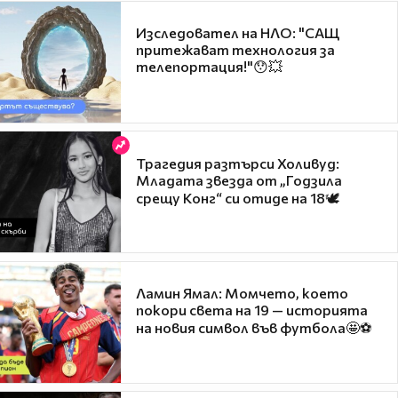
Изследовател на НЛО: "САЩ
притежават технология за
телепортация!"😯💥
Трагедия разтърси Холивуд:
Младата звезда от „Годзила
срещу Конг“ си отиде на 18🕊️
Ламин Ямал: Момчето, което
покори света на 19 — историята
на новия символ във футбола🤩⚽