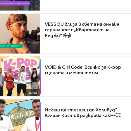
VESSOU влиза в света на онлайн
сериалите с „Кварталът на
Реджо“ 🤩🎬
VOID & Girl Code: Всичко за K-pop
сцената и мечтите им
07:50
Искаш да стигнеш до Холивуд?
Юлиан Костов разкрива как!👀💥