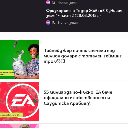
13
Ничия земя
11:21
Фризьорът на Тодор Живков в „Ничия
земя” - част 2 (28.03.2015г.)
18
Ничия земя
Тийнейджър почти спечели над
милион долара с тотален гейминг
трол😯💥
55 милиарда по-късно: EA вече
официално е собственост на
Саудитска Арабия💰