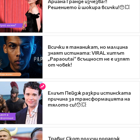
Ариана Гранде изчезва?!
Решението ѝ шокира всички!😯💥
Всички я тананикат, но малцина
знаят истината: VIRAL хитът
„Papaoutai“ всъщност не е изпят
от човек!
Елиът Пейдж разкри истинската
причина за трансформацията на
тялото си!😯💥
Травис Скот получи подарък