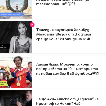
телепортация!"😯💥
Трагедия разтърси Холивуд:
Младата звезда от „Годзила
срещу Конг“ си отиде на 18🕊️
Ламин Ямал: Момчето, което
покори света на 19 — историята
на новия символ във футбола🤩⚽
Защо Ахил липсва от „Одисей“ на
Кристофър Нолън? Най-