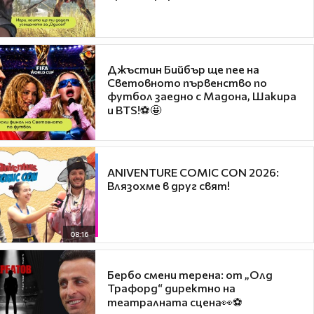
Джъстин Бийбър ще пее на
Световното първенство по
футбол заедно с Мадона, Шакира
и BTS!⚽🤩
ANIVENTURE COMIC CON 2026:
Влязохме в друг свят!
08:16
Бербо смени терена: от „Олд
Трафорд“ директно на
театралната сцена👀⚽