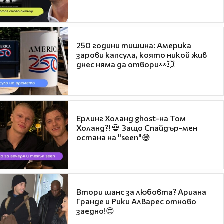
250 години тишина: Америка
зарови капсула, която никой жив
днес няма да отвори👀💥
Ерлинг Холанд ghost-на Том
Холанд?! 💀 Защо Спайдър-мен
остана на "seen"😅
Втори шанс за любовта? Ариана
Гранде и Рики Алварес отново
заедно!😍