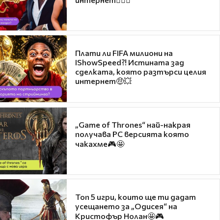
Плати ли FIFA милиони на
IShowSpeed?! Истината зад
сделката, която разтърси целия
интернет🤑💥
„Game of Thrones“ най-накрая
получава PC версията която
чакахме🎮🤩
Топ 5 игри, които ще ти дадат
усещането за „Одисея“ на
Кристофър Нолан🤩🎮