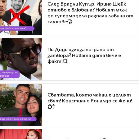
След Брадли Купър, Ирина Шейк
отново е влюбена? Новият мъж
до супермодела разпали лавина от
слухове🧐
Пи Диди излиза по-рано от
затвора? Новата дата вече е
факт!💥
Сватбата, която чакаше целият
свят! Кристиано Роналдо се жени!
💍🍾