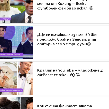
мечта от Холанд — всеки
футболен фен би го искал! 🤩
„Ще се омъжиш ли за мен?“: Фен
предложи брак на Зендая, а тя
отвърна само с три думи😅
Кралят на YouTube – младоженец:
MrBeast се ожени!💍🥰
Кой съсипа Фантастичната