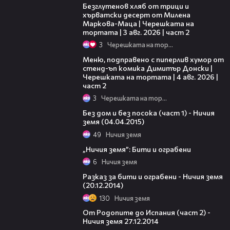
Безглутенов хляб от трици и
хърватски десерт от Милена
Маркова-Маца | Черешката на
тортата | 3 авг. 2026 | част 2
3
Черешката на тортата
17:08
Меню, подправено с пиперлив хумор от
стенд-ъп комика Димитър Донски |
Черешката на тортата | 4 авг. 2026 |
част 2
3
Черешката на тортата
18:37
Без дом и без посока (част 1) - Ничия
земя (04.04.2015)
49
Ничия земя
00:21
„Ничия земя”: Бити и ограбени
6
Ничия земя
24:20
Разказ за бити и ограбени - Ничия земя
(20.12.2014)
130
Ничия земя
25:25
От Родопите до Испания (част 2) -
Ничия земя 27.12.2014