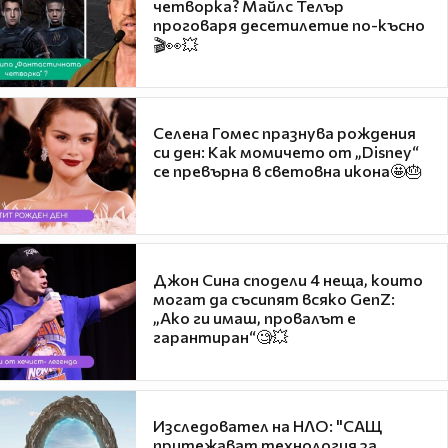
четворка? Майлс Телър
проговаря десетилетие по-късно
🎬👀💥
Селена Гомес празнува рождения
си ден: Как момичето от „Disney“
се превърна в световна икона🤩🎂
Джон Сина сподели 4 неща, които
могат да съсипят всяко GenZ:
„Ако ги имаш, провалът е
гарантиран“🧐💥
Изследовател на НЛО: "САЩ
притежават технология за