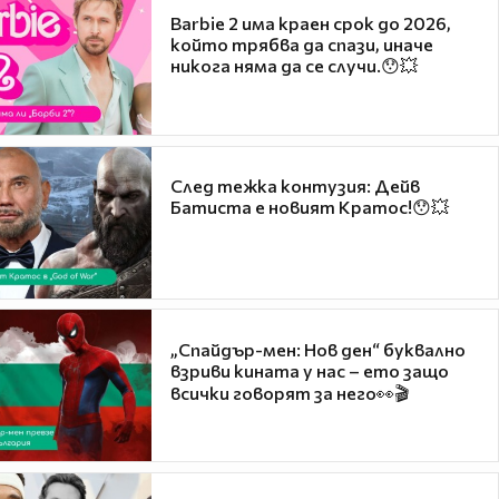
Barbie 2 има краен срок до 2026,
който трябва да спази, иначе
никога няма да се случи.😯💥
След тежка контузия: Дейв
Батиста е новият Кратос!😯💥
„Спайдър-мен: Нов ден“ буквално
взриви кината у нас – ето защо
всички говорят за него👀🎬