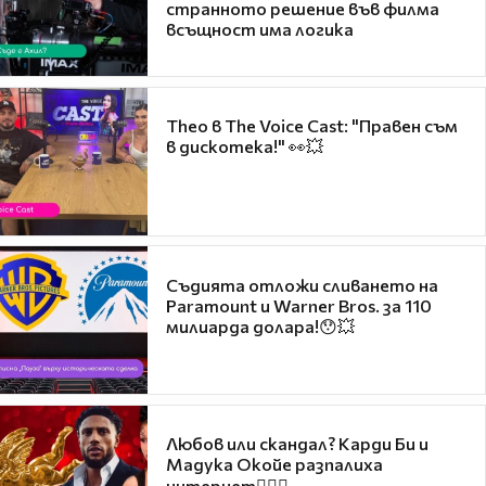
странното решение във филма
всъщност има логика
Theo в The Voice Cast: "Правен съм
в дискотека!" 👀💥
Съдията отложи сливането на
Paramount и Warner Bros. за 110
милиарда долара!😯💥
Любов или скандал? Карди Би и
Мадука Окойе разпалиха
интернет❤️‍🔥🔥