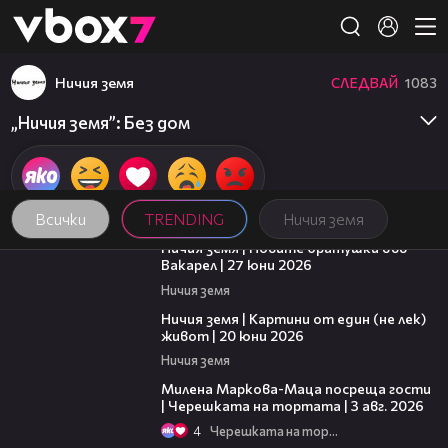
Member of
👾
Ничия земя
СЛЕДВАЙ
1083
„Ничия земя”: Без дом
Всички
TRENDING
Ничия земя
47:07
Ничия земя | Новите братушки във
Вакарел | 27 юни 2026
Ничия земя
43:49
Ничия земя | Картини от един (не лек)
живот | 20 юни 2026
Ничия земя
20:17
Милена Маркова-Маца посреща гости
| Черешката на тортата | 3 авг. 2026
4
Черешката на тортата
15:35