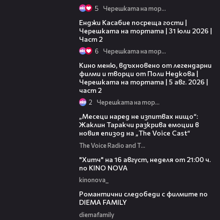
5
Черешката на тортата
16:45
Енджи Касабие посреща гости |
Черешката на тортата | 31 юли 2026 |
Част 2
6
Черешката на тортата
15:31
Кино меню, вдъхновено от легендарни
филми и творци от Поли Недкова |
Черешката на тортата | 5 авг. 2026 |
част 2
2
Черешката на тортата
01:13:23
„Месеци наред не изпитвах нищо“:
Жаклин Таракчи разкрива емоции в
новия епизод на „The Voice Cast“
The Voice Radio and TV Bulgaria
00:30
"Хитч" на 16 август, неделя от 21:00 ч.
по KINO NOVA
kinonova_
00:31
Романтични следобеди с филмите по
DIEMA FAMILY
diemafamily
00:31