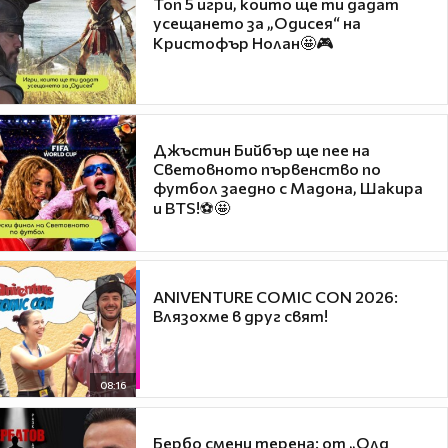
Топ 5 игри, които ще ти дадат
усещането за „Одисея“ на
Кристофър Нолан🤩🎮
Джъстин Бийбър ще пее на
Световното първенство по
футбол заедно с Мадона, Шакира
и BTS!⚽🤩
ANIVENTURE COMIC CON 2026:
Влязохме в друг свят!
08:16
Бербо смени терена: от „Олд