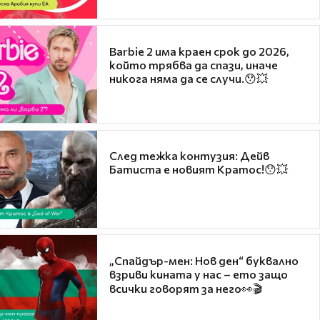
Barbie 2 има краен срок до 2026,
който трябва да спази, иначе
никога няма да се случи.😯💥
След тежка контузия: Дейв
Батиста е новият Кратос!😯💥
„Спайдър-мен: Нов ден“ буквално
взриви кината у нас – ето защо
всички говорят за него👀🎬