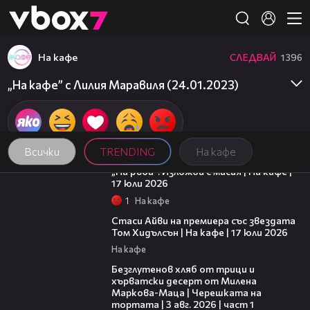
Member of
👾
На кафе
СЛЕДВАЙ
1396
„На кафе” с Лилия Маравиля (24.01.2023)
Всички
TRENDING
На кафе
09:09
„На ръба“: Изложба с мисия | На кафе |
17 юли 2026
1
На кафе
02:58
Стаси Айви на премиера със звездата
Том Хидълсън | На кафе | 17 юли 2026
На кафе
16:02
Безглутенов хляб от трици и
хърватски десерт от Милена
Маркова-Маца | Черешката на
тортата | 3 авг. 2026 | част 1