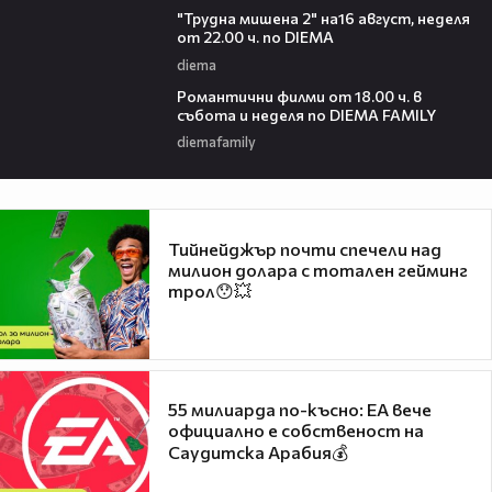
"Трудна мишена 2" на16 август, неделя
от 22.00 ч. по DIEMA
diema
00:36
Романтични филми от 18.00 ч. в
събота и неделя по DIEMA FAMILY
diemafamily
Тийнейджър почти спечели над
милион долара с тотален гейминг
трол😯💥
55 милиарда по-късно: EA вече
официално е собственост на
Саудитска Арабия💰