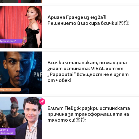
Ариана Гранде изчезва?!
Решението ѝ шокира всички!😯💥
Всички я тананикат, но малцина
знаят истината: VIRAL хитът
„Papaoutai“ всъщност не е изпят
от човек!
Елиът Пейдж разкри истинската
причина за трансформацията на
тялото си!😯💥