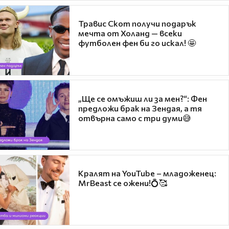
Травис Скот получи подарък
мечта от Холанд — всеки
футболен фен би го искал! 🤩
„Ще се омъжиш ли за мен?“: Фен
предложи брак на Зендая, а тя
отвърна само с три думи😅
Кралят на YouTube – младоженец:
MrBeast се ожени!💍🥰