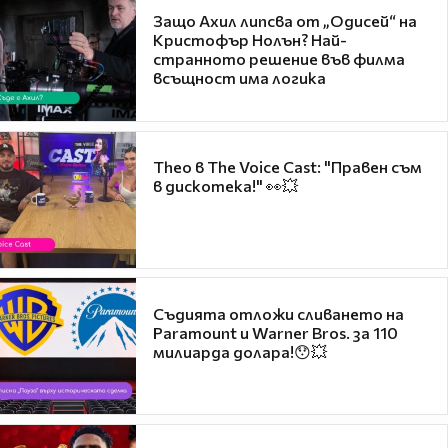
Защо Ахил липсва от „Одисей“ на
Кристофър Нолън? Най-
странното решение във филма
всъщност има логика
Theo в The Voice Cast: "Правен съм
в дискотека!" 👀💥
Съдията отложи сливането на
Paramount и Warner Bros. за 110
милиарда долара!😯💥