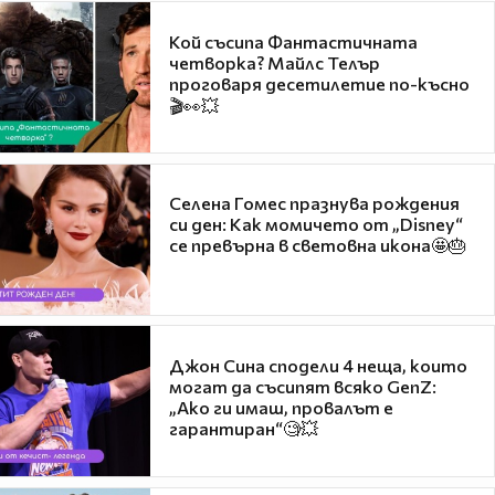
Кой съсипа Фантастичната
четворка? Майлс Телър
проговаря десетилетие по-късно
🎬👀💥
Селена Гомес празнува рождения
си ден: Как момичето от „Disney“
се превърна в световна икона🤩🎂
Джон Сина сподели 4 неща, които
могат да съсипят всяко GenZ:
„Ако ги имаш, провалът е
гарантиран“🧐💥