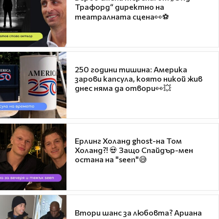
Трафорд“ директно на
театралната сцена👀⚽
250 години тишина: Америка
зарови капсула, която никой жив
днес няма да отвори👀💥
Ерлинг Холанд ghost-на Том
Холанд?! 💀 Защо Спайдър-мен
остана на "seen"😅
Втори шанс за любовта? Ариана