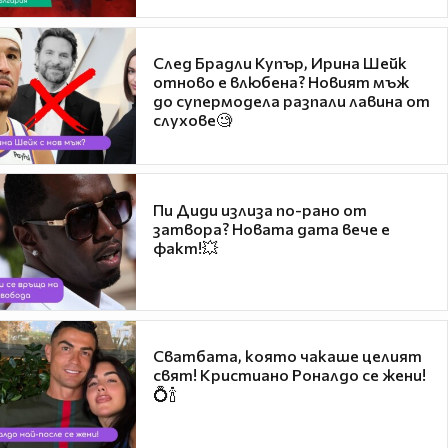
След Брадли Купър, Ирина Шейк
отново е влюбена? Новият мъж
до супермодела разпали лавина от
слухове🧐
Пи Диди излиза по-рано от
затвора? Новата дата вече е
факт!💥
Сватбата, която чакаше целият
свят! Кристиано Роналдо се жени!
💍🍾