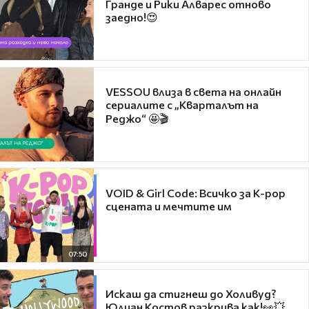
Гранде и Рики Алварес отново
заедно!😍
VESSOU влиза в света на онлайн
сериалите с „Кварталът на
Реджо“ 🤩🎬
VOID & Girl Code: Всичко за K-pop
сцената и мечтите им
07:50
Искаш да стигнеш до Холивуд?
Юлиан Костов разкрива как!👀💥