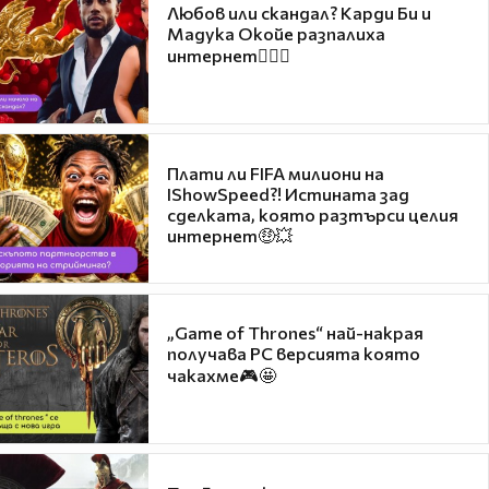
Любов или скандал? Карди Би и
Мадука Окойе разпалиха
интернет❤️‍🔥🔥
Плати ли FIFA милиони на
IShowSpeed?! Истината зад
сделката, която разтърси целия
интернет🤑💥
„Game of Thrones“ най-накрая
получава PC версията която
чакахме🎮🤩