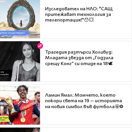
Изследовател на НЛО: "САЩ
притежават технология за
телепортация!"😯💥
Трагедия разтърси Холивуд:
Младата звезда от „Годзила
срещу Конг“ си отиде на 18🕊️
Ламин Ямал: Момчето, което
покори света на 19 — историята
на новия символ във футбола🤩⚽