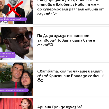
отново е влюбена? Новият мъж
до супермодела разпали лавина от
слухове🧐
Пи Диди излиза по-рано от
затвора? Новата дата вече е
факт!💥
Сватбата, която чакаше целият
свят! Кристиано Роналдо се жени!
💍🍾
Ариана Гранде изчезва?!