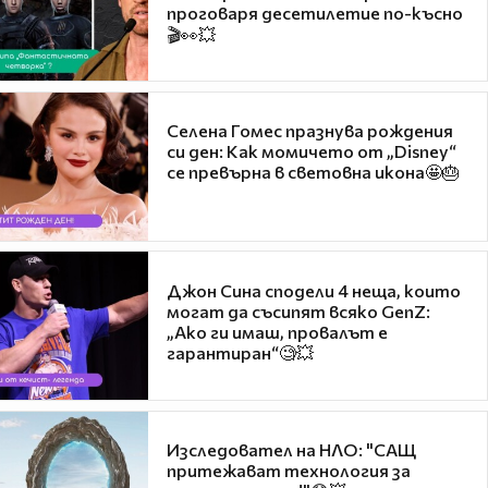
проговаря десетилетие по-късно
🎬👀💥
Селена Гомес празнува рождения
си ден: Как момичето от „Disney“
се превърна в световна икона🤩🎂
Джон Сина сподели 4 неща, които
могат да съсипят всяко GenZ:
„Ако ги имаш, провалът е
гарантиран“🧐💥
Изследовател на НЛО: "САЩ
притежават технология за