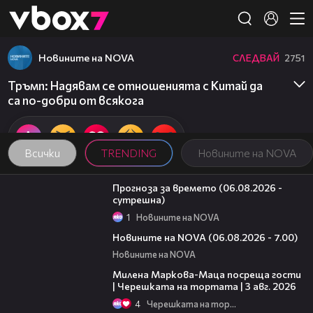
Member of
👾
Новините на NOVA
СЛЕДВАЙ
2751
Тръмп: Надявам се отношенията с Китай да
са по-добри от всякога
Всички
TRENDING
Новините на NOVA
01:47
Прогноза за времето (06.08.2026 -
сутрешна)
1
Новините на NOVA
05:35
Новините на NOVA (06.08.2026 - 7.00)
Новините на NOVA
20:17
Милена Маркова-Маца посреща гости
| Черешката на тортата | 3 авг. 2026
4
Черешката на тортата
14:06