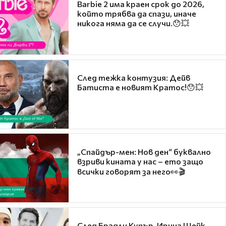
Barbie 2 има краен срок до 2026,
който трябва да спази, иначе
никога няма да се случи.😯💥
След тежка контузия: Дейв
Батиста е новият Кратос!😯💥
„Спайдър-мен: Нов ден“ буквално
взриви кината у нас – ето защо
всички говорят за него👀🎬
След Брадли Купър, Ирина Шейк