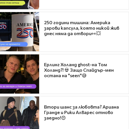
250 години тишина: Америка
зарови капсула, която никой жив
днес няма да отвори👀💥
Ерлинг Холанд ghost-на Том
Холанд?! 💀 Защо Спайдър-мен
остана на "seen"😅
Втори шанс за любовта? Ариана
Гранде и Рики Алварес отново
заедно!😍