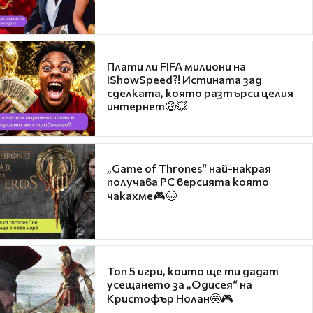
Плати ли FIFA милиони на
IShowSpeed?! Истината зад
сделката, която разтърси целия
интернет🤑💥
„Game of Thrones“ най-накрая
получава PC версията която
чакахме🎮🤩
Топ 5 игри, които ще ти дадат
усещането за „Одисея“ на
Кристофър Нолан🤩🎮