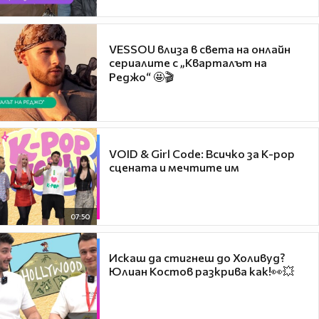
VESSOU влиза в света на онлайн
сериалите с „Кварталът на
Реджо“ 🤩🎬
VOID & Girl Code: Всичко за K-pop
сцената и мечтите им
07:50
Искаш да стигнеш до Холивуд?
Юлиан Костов разкрива как!👀💥