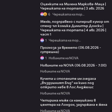
Оценките на Милена Маркова-Маца |
Черешката на тортата | 3 авг. 2026
6
Черешката на тортата
16:03
Меню, подправено с пиперлив хумор от
стенд-ъп комика Димитър Донски |
Черешката на тортата | 4 авг. 2026 |
част 1
1
Черешката на тортата
01:47
Прогноза за времето (06.08.2026 -
сутрешна)
1
Новините на NOVA
05:35
Новините на NOVA (06.08.2026 - 7.00)
Новините на NOVA
00:51
Кучета и стопаните им гледаха
„Въздушният Бъд“ на кино под
открито небе в Лос Анджелис
Новините на NOVA
00:39
Четирима мъже са намушкани в
центъра на Лондон, задържана е жена
Новините на NOVA