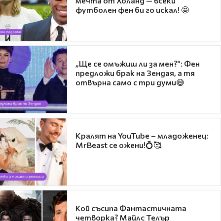
мечта от Холанд — всеки
футболен фен би го искал! 🤩
„Ще се омъжиш ли за мен?“: Фен
предложи брак на Зендая, а тя
отвърна само с три думи😅
Кралят на YouTube – младоженец:
MrBeast се ожени!💍🥰
Кой съсипа Фантастичната
четворка? Майлс Телър