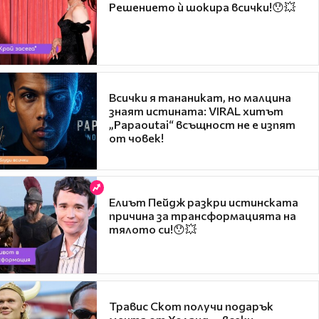
Решението ѝ шокира всички!😯💥
Всички я тананикат, но малцина
знаят истината: VIRAL хитът
„Papaoutai“ всъщност не е изпят
от човек!
Елиът Пейдж разкри истинската
причина за трансформацията на
тялото си!😯💥
Травис Скот получи подарък