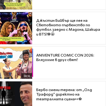
Джъстин Бийбър ще пее на
Световното първенство по
футбол заедно с Мадона, Шакира
и BTS!⚽🤩
ANIVENTURE COMIC CON 2026:
Влязохме в друг свят!
08:16
Бербо смени терена: от „Олд
Трафорд“ директно на
театралната сцена👀⚽