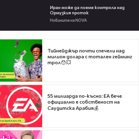
00:52
Иран може да поеме контрола над
Ормузкия проток
Новините на NOVA
Тийнейджър почти спечели над
милион долара с тотален гейминг
трол😯💥
55 милиарда по-късно: EA вече
официално е собственост на
Саудитска Арабия💰