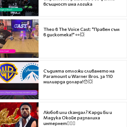
всъщност има логика
Theo в The Voice Cast: "Правен съм
в дискотека!" 👀💥
Съдията отложи сливането на
Paramount и Warner Bros. за 110
милиарда долара!😯💥
Любов или скандал? Карди Би и
Мадука Окойе разпалиха
интернет❤️‍🔥🔥