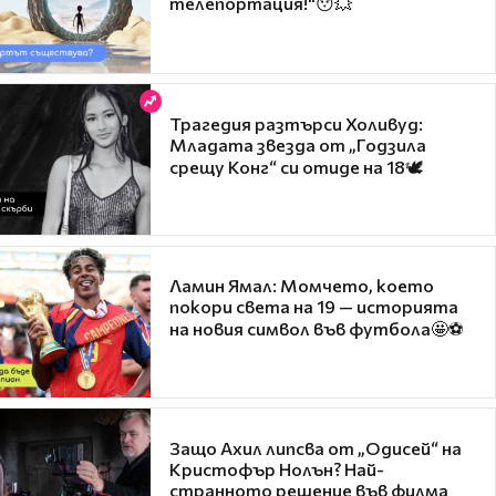
телепортация!"😯💥
Трагедия разтърси Холивуд:
Младата звезда от „Годзила
срещу Конг“ си отиде на 18🕊️
Ламин Ямал: Момчето, което
покори света на 19 — историята
на новия символ във футбола🤩⚽
Защо Ахил липсва от „Одисей“ на
Кристофър Нолън? Най-
странното решение във филма