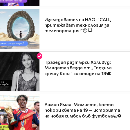
Изследовател на НЛО: "САЩ
притежават технология за
телепортация!"😯💥
Трагедия разтърси Холивуд:
Младата звезда от „Годзила
срещу Конг“ си отиде на 18🕊️
Ламин Ямал: Момчето, което
покори света на 19 — историята
на новия символ във футбола🤩⚽