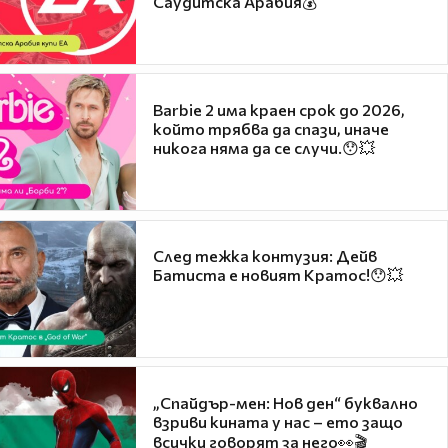
Саудитска Арабия💰
Barbie 2 има краен срок до 2026,
който трябва да спази, иначе
никога няма да се случи.😯💥
След тежка контузия: Дейв
Батиста е новият Кратос!😯💥
„Спайдър-мен: Нов ден“ буквално
взриви кината у нас – ето защо
всички говорят за него👀🎬