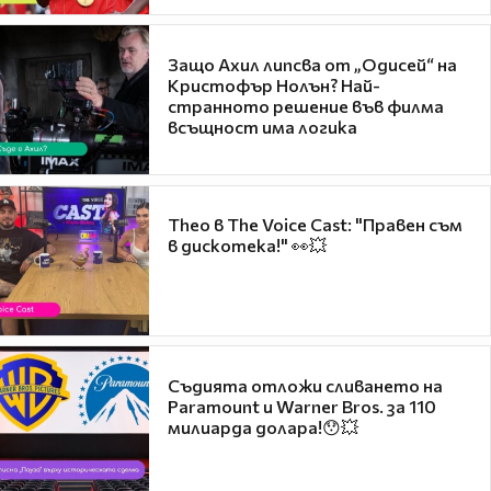
Защо Ахил липсва от „Одисей“ на
Кристофър Нолън? Най-
странното решение във филма
всъщност има логика
Theo в The Voice Cast: "Правен съм
в дискотека!" 👀💥
Съдията отложи сливането на
Paramount и Warner Bros. за 110
милиарда долара!😯💥