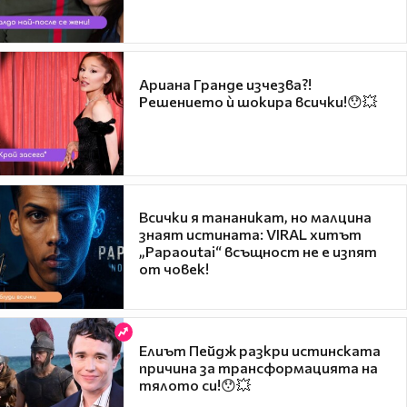
Ариана Гранде изчезва?!
Решението ѝ шокира всички!😯💥
Всички я тананикат, но малцина
знаят истината: VIRAL хитът
„Papaoutai“ всъщност не е изпят
от човек!
Елиът Пейдж разкри истинската
причина за трансформацията на
тялото си!😯💥