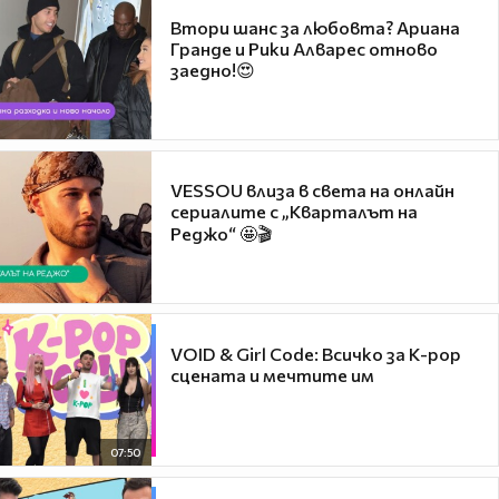
Втори шанс за любовта? Ариана
Гранде и Рики Алварес отново
заедно!😍
VESSOU влиза в света на онлайн
сериалите с „Кварталът на
Реджо“ 🤩🎬
VOID & Girl Code: Всичко за K-pop
сцената и мечтите им
07:50