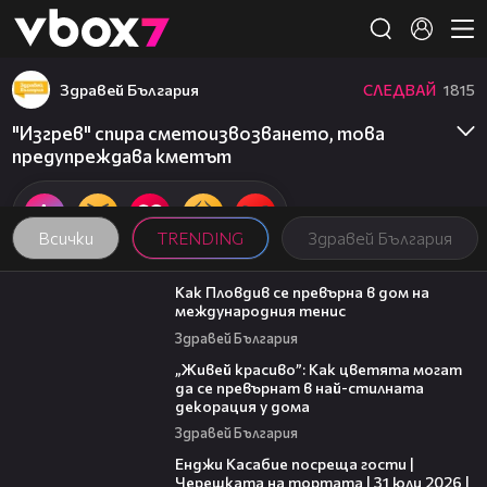
Member of
👾
Здравей България
СЛЕДВАЙ
1815
"Изгрев" спира сметоизвозването, това
предупреждава кметът
Всички
TRENDING
Здравей България
03:09
Как Пловдив се превърна в дом на
международния тенис
Здравей България
04:11
„Живей красиво”: Как цветята могат
да се превърнат в най-стилната
декорация у дома
Здравей България
16:45
Енджи Касабие посреща гости |
Черешката на тортата | 31 юли 2026 |