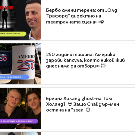
Бербо смени терена: от „Олд
Трафорд“ директно на
театралната сцена👀⚽
250 години тишина: Америка
зарови капсула, която никой жив
днес няма да отвори👀💥
Ерлинг Холанд ghost-на Том
Холанд?! 💀 Защо Спайдър-мен
остана на "seen"😅