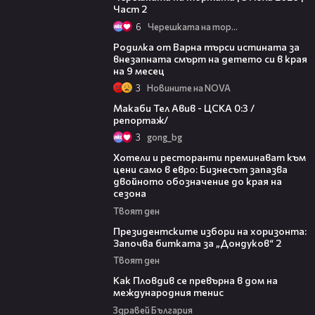
Част 2
6
Черешката на тортата
03:09
Родилка от Варна търси истината за
внезапната смърт на детето си в края
на 9 месец
3
Новините на NOVA
09:11
Макаби Тел Авив - ЦСКА 0:3 /
репортаж/
3
gong_bg
05:54
Хотели и ресторанти преминават към
цени само в евро: Бизнесът запазва
двойното обозначение до края на
сезона
Твоят ден
15:44
Президентските избори на хоризонта:
Започва битката за „Дондуков“ 2
Твоят ден
03:09
Как Пловдив се превърна в дом на
международния тенис
Здравей България