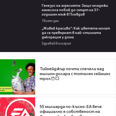
13:28
Генезис на агресията: Защо младежи
нанесоха побой до смърт на 37-
годишен мъж в Пловдив
Твоят ден
04:11
„Живей красиво”: Как цветята могат
да се превърнат в най-стилната
декорация у дома
Здравей България
Тийнейджър почти спечели над
милион долара с тотален гейминг
трол😯💥
55 милиарда по-късно: EA вече
официално е собственост на