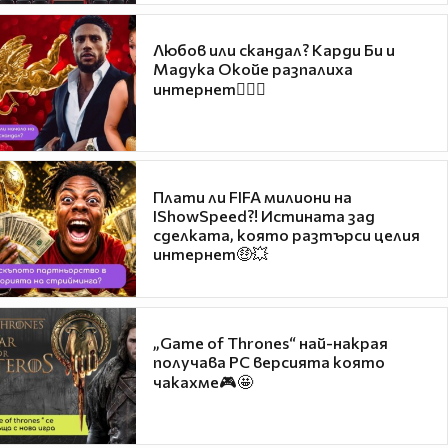
Любов или скандал? Карди Би и
Мадука Окойе разпалиха
интернет❤️‍🔥🔥
Плати ли FIFA милиони на
IShowSpeed?! Истината зад
сделката, която разтърси целия
интернет🤑💥
„Game of Thrones“ най-накрая
получава PC версията която
чакахме🎮🤩