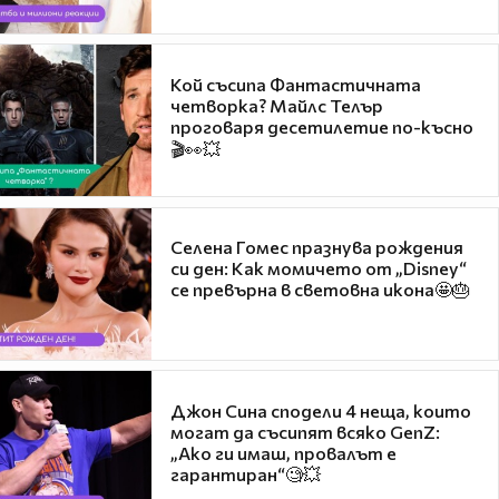
Кой съсипа Фантастичната
четворка? Майлс Телър
проговаря десетилетие по-късно
🎬👀💥
Селена Гомес празнува рождения
си ден: Как момичето от „Disney“
се превърна в световна икона🤩🎂
Джон Сина сподели 4 неща, които
могат да съсипят всяко GenZ:
„Ако ги имаш, провалът е
гарантиран“🧐💥