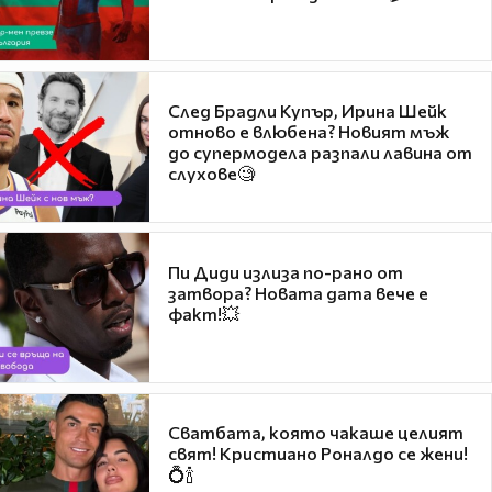
След Брадли Купър, Ирина Шейк
отново е влюбена? Новият мъж
до супермодела разпали лавина от
слухове🧐
Пи Диди излиза по-рано от
затвора? Новата дата вече е
факт!💥
Сватбата, която чакаше целият
свят! Кристиано Роналдо се жени!
💍🍾