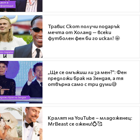
Травис Скот получи подарък
мечта от Холанд — всеки
футболен фен би го искал! 🤩
„Ще се омъжиш ли за мен?“: Фен
предложи брак на Зендая, а тя
отвърна само с три думи😅
Кралят на YouTube – младоженец:
MrBeast се ожени!💍🥰