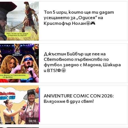
Топ 5 игри, които ще ти дадат
усещането за „Одисея“ на
Кристофър Нолан🤩🎮
Джъстин Бийбър ще пее на
Световното първенство по
футбол заедно с Мадона, Шакира
и BTS!⚽🤩
ANIVENTURE COMIC CON 2026:
Влязохме в друг свят!
08:16