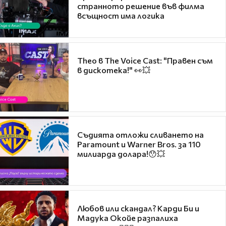
странното решение във филма
всъщност има логика
Theo в The Voice Cast: "Правен съм
в дискотека!" 👀💥
Съдията отложи сливането на
Paramount и Warner Bros. за 110
милиарда долара!😯💥
Любов или скандал? Карди Би и
Мадука Окойе разпалиха