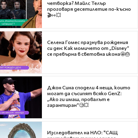
четворка? Майлс Телър
проговаря десетилетие по-късно
🎬👀💥
Селена Гомес празнува рождения
си ден: Как момичето от „Disney“
се превърна в световна икона🤩🎂
Джон Сина сподели 4 неща, които
могат да съсипят всяко GenZ:
„Ако ги имаш, провалът е
гарантиран“🧐💥
Изследовател на НЛО: "САЩ