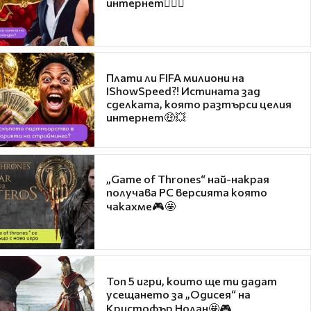
интернет❤️‍🔥🔥
Плати ли FIFA милиони на
IShowSpeed?! Истината зад
сделката, която разтърси целия
интернет🤑💥
„Game of Thrones“ най-накрая
получава PC версията която
чакахме🎮🤩
Топ 5 игри, които ще ти дадат
усещането за „Одисея“ на
Кристофър Нолан🤩🎮