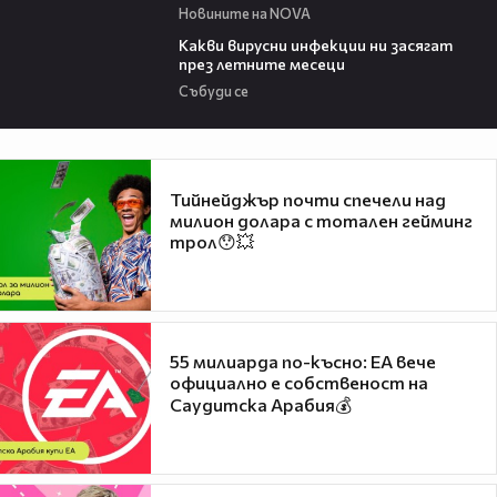
Новините на NOVA
03:37
Какви вирусни инфекции ни засягат
през летните месеци
Събуди се
Тийнейджър почти спечели над
милион долара с тотален гейминг
трол😯💥
55 милиарда по-късно: EA вече
официално е собственост на
Саудитска Арабия💰