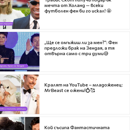
мечта от Холанд — всеки
футболен фен би го искал! 🤩
„Ще се омъжиш ли за мен?“: Фен
предложи брак на Зендая, а тя
отвърна само с три думи😅
Кралят на YouTube – младоженец:
MrBeast се ожени!💍🥰
Кой съсипа Фантастичната