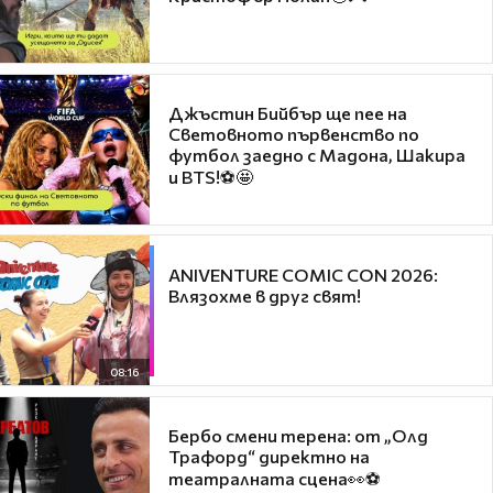
Джъстин Бийбър ще пее на
Световното първенство по
футбол заедно с Мадона, Шакира
и BTS!⚽🤩
ANIVENTURE COMIC CON 2026:
Влязохме в друг свят!
08:16
Бербо смени терена: от „Олд
Трафорд“ директно на
театралната сцена👀⚽