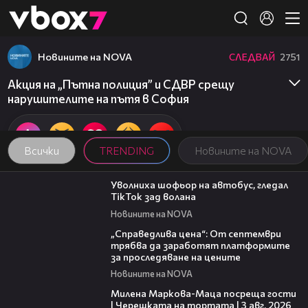
Member of
👾
Новините на NOVA
СЛЕДВАЙ
2751
Акция на „Пътна полиция” и СДВР срещу
нарушителите на пътя в София
Всички
TRENDING
Новините на NOVA
00:19
Уволниха шофьор на автобус, гледал
TikTok зад волана
Новините на NOVA
03:12
„Справедлива цена“: От септември
трябва да заработят платформите
за проследяване на цените
Новините на NOVA
20:17
Милена Маркова-Маца посреща гости
| Черешката на тортата | 3 авг. 2026