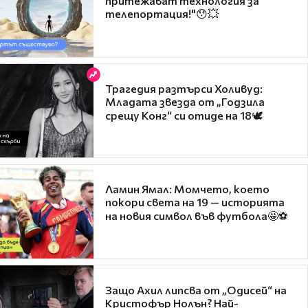
притежават технология за
телепортация!"😯💥
Трагедия разтърси Холивуд:
Младата звезда от „Годзила
срещу Конг“ си отиде на 18🕊️
Ламин Ямал: Момчето, което
покори света на 19 — историята
на новия символ във футбола🤩⚽
Защо Ахил липсва от „Одисей“ на
Кристофър Нолън? Най-