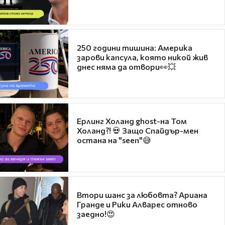
250 години тишина: Америка
зарови капсула, която никой жив
днес няма да отвори👀💥
Ерлинг Холанд ghost-на Том
Холанд?! 💀 Защо Спайдър-мен
остана на "seen"😅
Втори шанс за любовта? Ариана
Гранде и Рики Алварес отново
заедно!😍