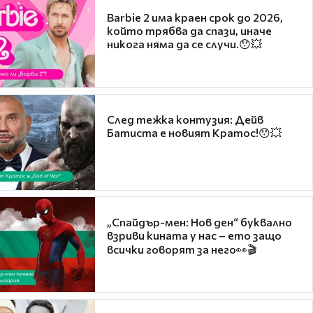
Barbie 2 има краен срок до 2026,
който трябва да спази, иначе
никога няма да се случи.😯💥
След тежка контузия: Дейв
Батиста е новият Кратос!😯💥
„Спайдър-мен: Нов ден“ буквално
взриви кината у нас – ето защо
всички говорят за него👀🎬