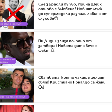
След Брадли Купър, Ирина Шейк
отново е влюбена? Новият мъж
до супермодела разпали лавина от
слухове🧐
Пи Диди излиза по-рано от
затвора? Новата дата вече е
факт!💥
Сватбата, която чакаше целият
свят! Кристиано Роналдо се жени!
💍🍾