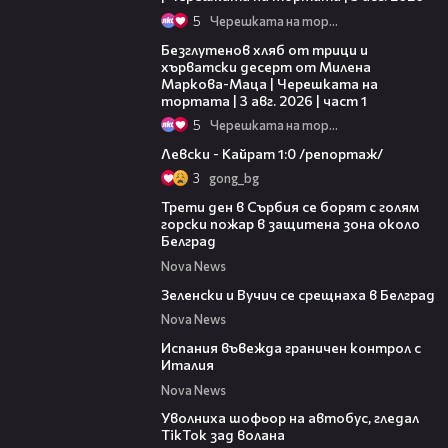
5
Черешката на тортата
16:02
Безглутенов хляб от трици и
хърватски десерт от Милена
Маркова-Маца | Черешката на
тортата | 3 авг. 2026 | част 1
5
Черешката на тортата
05:57
Левски - Кайрат 1:0 /репортаж/
3
gong_bg
00:36
Трети ден в Сърбия се борят с голям
горски пожар в защитена зона около
Белград
Nova News
00:43
Зеленски и Вучич се срещнаха в Белград
Nova News
00:47
Испания въвежда граничен контрол с
Италия
Nova News
00:19
Уволниха шофьор на автобус, гледал
TikTok зад волана