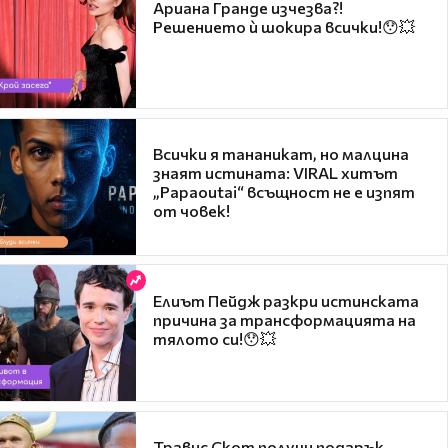
Ариана Гранде изчезва?!
Решението ѝ шокира всички!😯💥
Всички я тананикат, но малцина
знаят истината: VIRAL хитът
„Papaoutai“ всъщност не е изпят
от човек!
Елиът Пейдж разкри истинската
причина за трансформацията на
тялото си!😯💥
Травис Скот получи подарък