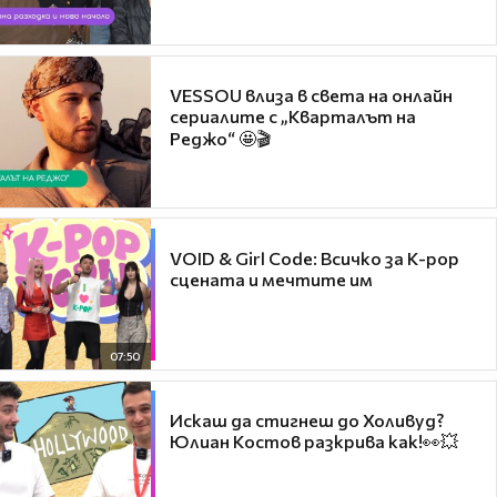
VESSOU влиза в света на онлайн
сериалите с „Кварталът на
Реджо“ 🤩🎬
VOID & Girl Code: Всичко за K-pop
сцената и мечтите им
07:50
Искаш да стигнеш до Холивуд?
Юлиан Костов разкрива как!👀💥