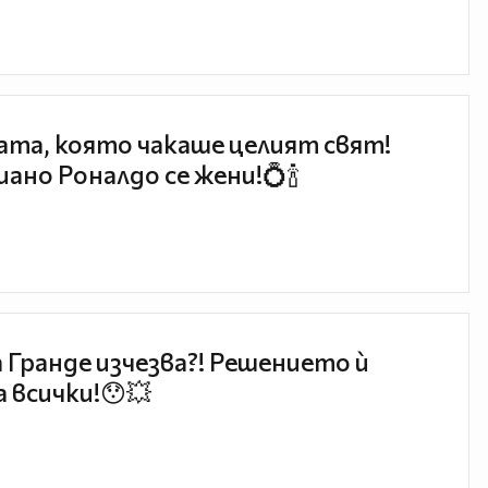
та, която чакаше целият свят!
ано Роналдо се жени!💍🍾
 Гранде изчезва?! Решението ѝ
 всички!😯💥