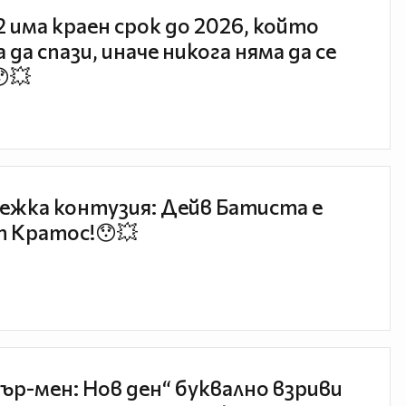
 2 има краен срок до 2026, който
 да спази, иначе никога няма да се
😯💥
ежка контузия: Дейв Батиста е
 Кратос!😯💥
ър-мен: Нов ден“ буквално взриви