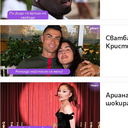
Сватба
Кристи
Ариана
шокира