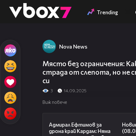
Member of
👾
Trending
Nova News
Място без ограничения: Ка
страда от слепота, но не 
си
3
14.09.2025
Виж повече
01:48
Адмирал Ефтимов за
Нови
дрона край Кардам: Няма
(08.0