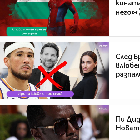
кината
него👀
След Б
влюбен
разпал
Пи Дид
Новата