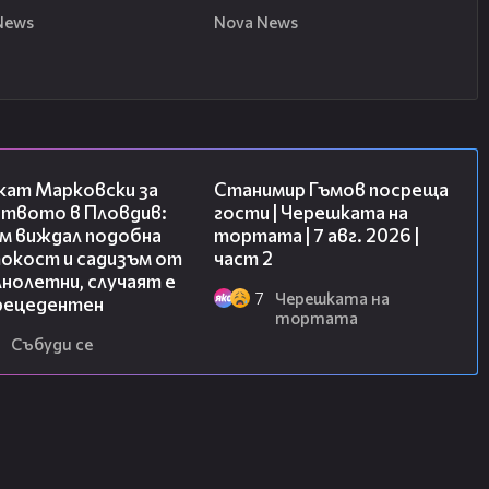
News
Nova News
11:09
12:30
кат Марковски за
Станимир Гъмов посреща
ството в Пловдив:
гости | Черешката на
ъм виждал подобна
тортата | 7 авг. 2026 |
окост и садизъм от
част 2
нолетни, случаят е
7
Черешката на
рецедентен
тортата
Събуди се