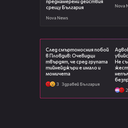
преднамерени действия
Nova 
срещу България
Nova News
09:32
След смъртоносния побой
Адво
в Пловдив: Очевидци
убий
твърдят, че сред групата
Не с
тийнейджъри е имало и
жест
момичета
непъл
безп
3
Здравей България
2