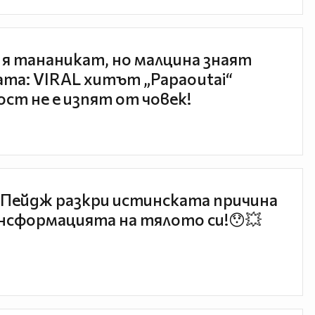
 я тананикат, но малцина знаят
та: VIRAL хитът „Papaoutai“
ст не е изпят от човек!
Пейдж разкри истинската причина
нсформацията на тялото си!😯💥