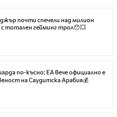
джър почти спечели над милион
 с тотален гейминг трол😯💥
иарда по-късно: EA вече официално е
еност на Саудитска Арабия💰