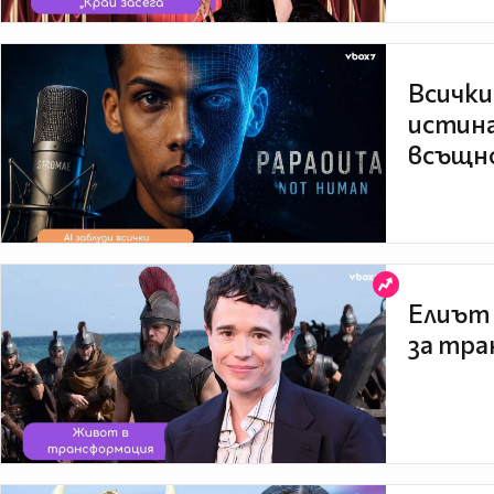
Всички
истина
всъщно
Елиът 
за тра