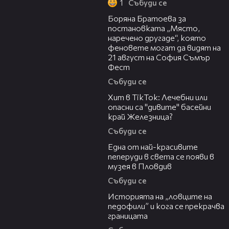
1
Събуди се
11:27
Боряна Братоева за
постановката „Място,
наречено другаде“, която
феновете могат да видят на
21 август на София Съмър
Фест
Събуди се
05:33
Хит в TikTok: Лечебни или
опасни са "дивите" басейни
край Железница?
Събуди се
02:48
Една от най-красивите
пеперуди в света се появи в
музея в Пловдив
Събуди се
06:36
Историята на „ловците на
педофили” и кога се прекрачва
границата