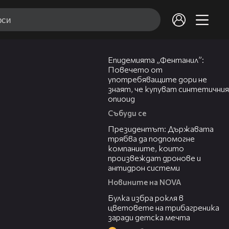
13:48
Епидемията „Фентанил”:
Повечето от
употребяващите дори не
знаят, че купуват синтетичния
опиоид
Събуди се
07:12
Президентът: Държавата
трябва да подпомогне
компаниите, които
произвеждат дронове и
антидрон системи
Новините на NOVA
05:08
Булка избра рокля в
цветовете на трибагреника
заради детска мечта