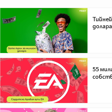
Тийней
долара
55 мил
собств