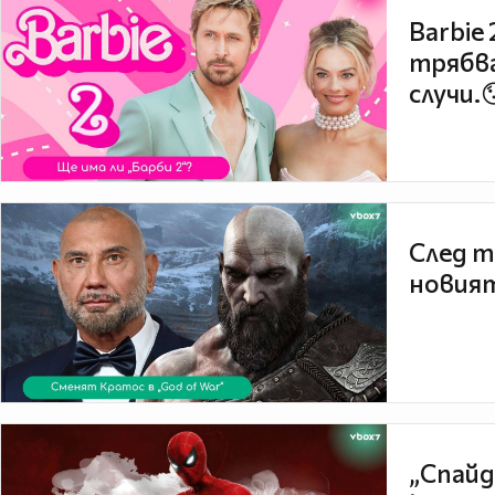
Barbie
трябва
случи.
След т
новият
„Спайд