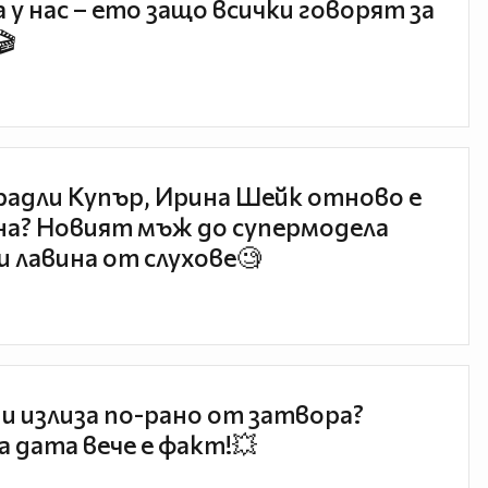
 у нас – ето защо всички говорят за
🎬
радли Купър, Ирина Шейк отново е
а? Новият мъж до супермодела
и лавина от слухове🧐
и излиза по-рано от затвора?
 дата вече е факт!💥