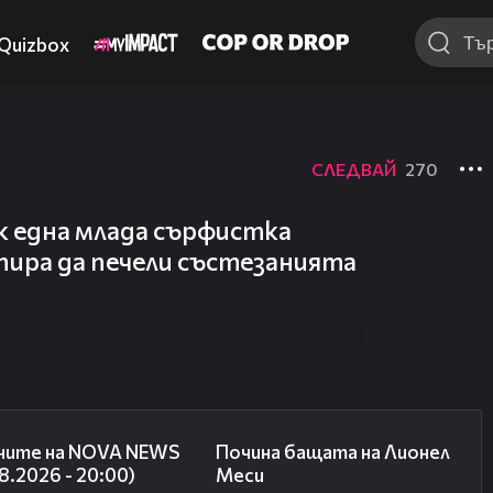
Quizbox
СЛЕДВАЙ
270
к една млада сърфистка
спира да печели състезанията
22:47
04:21
ните на NOVA NEWS
Почина бащата на Лионел
8.2026 - 20:00)
Меси