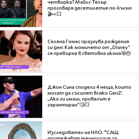
четворка? Майлс Телър
проговаря десетилетие по-късно
🎬👀💥
Селена Гомес празнува рождения
си ден: Как момичето от „Disney“
се превърна в световна икона🤩🎂
Джон Сина сподели 4 неща, които
могат да съсипят всяко GenZ:
„Ако ги имаш, провалът е
гарантиран“🧐💥
Изследовател на НЛО: "САЩ
притежават технология за