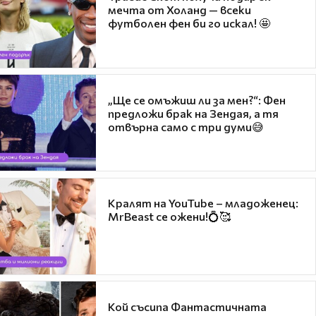
мечта от Холанд — всеки
футболен фен би го искал! 🤩
„Ще се омъжиш ли за мен?“: Фен
предложи брак на Зендая, а тя
отвърна само с три думи😅
Кралят на YouTube – младоженец:
MrBeast се ожени!💍🥰
Кой съсипа Фантастичната