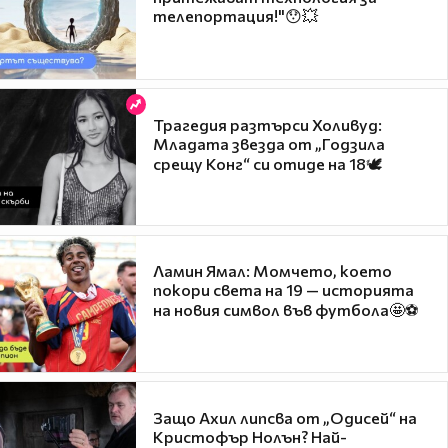
телепортация!"😯💥
Трагедия разтърси Холивуд:
Младата звезда от „Годзила
срещу Конг“ си отиде на 18🕊️
Ламин Ямал: Момчето, което
покори света на 19 — историята
на новия символ във футбола🤩⚽
Защо Ахил липсва от „Одисей“ на
Кристофър Нолън? Най-