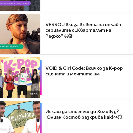
VESSOU влиза в света на онлайн
сериалите с „Кварталът на
Реджо“ 🤩🎬
VOID & Girl Code: Всичко за K-pop
сцената и мечтите им
07:50
Искаш да стигнеш до Холивуд?
Юлиан Костов разкрива как!👀💥