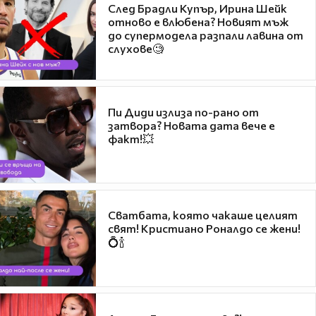
След Брадли Купър, Ирина Шейк
отново е влюбена? Новият мъж
до супермодела разпали лавина от
слухове🧐
Пи Диди излиза по-рано от
затвора? Новата дата вече е
факт!💥
Сватбата, която чакаше целият
свят! Кристиано Роналдо се жени!
💍🍾