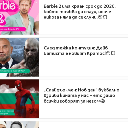
Barbie 2 има краен срок до 2026,
който трябва да спази, иначе
никога няма да се случи.😯💥
След тежка контузия: Дейв
Батиста е новият Кратос!😯💥
„Спайдър-мен: Нов ден“ буквално
взриви кината у нас – ето защо
всички говорят за него👀🎬