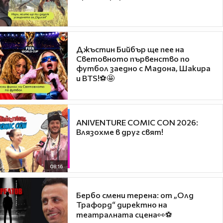
Джъстин Бийбър ще пее на
Световното първенство по
футбол заедно с Мадона, Шакира
и BTS!⚽🤩
ANIVENTURE COMIC CON 2026:
Влязохме в друг свят!
08:16
Бербо смени терена: от „Олд
Трафорд“ директно на
театралната сцена👀⚽