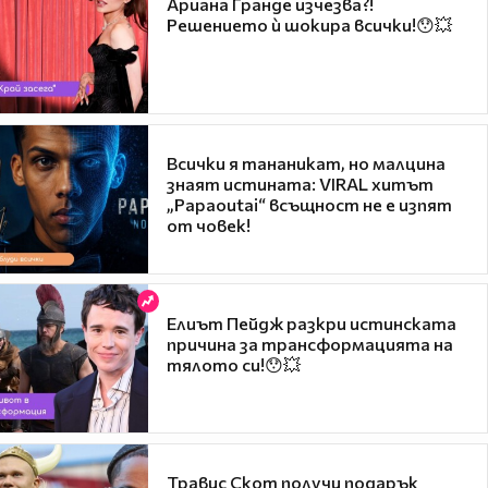
Ариана Гранде изчезва?!
Решението ѝ шокира всички!😯💥
Всички я тананикат, но малцина
знаят истината: VIRAL хитът
„Papaoutai“ всъщност не е изпят
от човек!
Елиът Пейдж разкри истинската
причина за трансформацията на
тялото си!😯💥
Травис Скот получи подарък