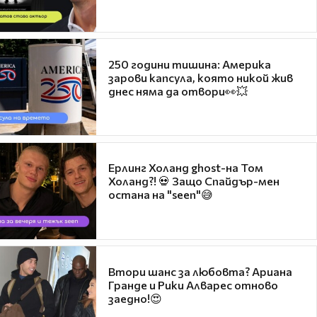
250 години тишина: Америка
зарови капсула, която никой жив
днес няма да отвори👀💥
Ерлинг Холанд ghost-на Том
Холанд?! 💀 Защо Спайдър-мен
остана на "seen"😅
Втори шанс за любовта? Ариана
Гранде и Рики Алварес отново
заедно!😍