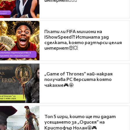
Плати ли FIFA милиони на
IShowSpeed?! Истината зад
сделката, която разтърси целия
интернет🤑💥
„Game of Thrones“ най-накрая
получава PC версията която
чакахме🎮🤩
Топ 5 игри, които ще ти дадат
усещането за „Одисея“ на
Кристофър Нолан🤩🎮