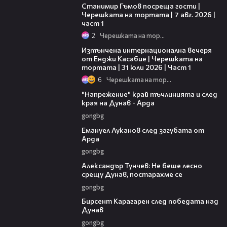
Станимир Гъмов посреща гости |
Черешката на тортата | 7 авг. 2026 |
част 1
2
Черешката на тортата
18:07
Изтънчена интернационална вечеря
от Енджи Касабие | Черешката на
тортата | 31 юли 2026 | Част 1
6
Черешката на тортата
00:37
"Напрежение" край тъчлинията и след
края на Дунав - Арда
gongbg
03:53
Емануел Луканов след загубата от
Арда
gongbg
02:50
Александър Тунчев: Не беше лесно
срещу Дунав, постарахме се
gongbg
02:39
Бирсент Карагарен след победата над
Дунав
gongbg
03:02