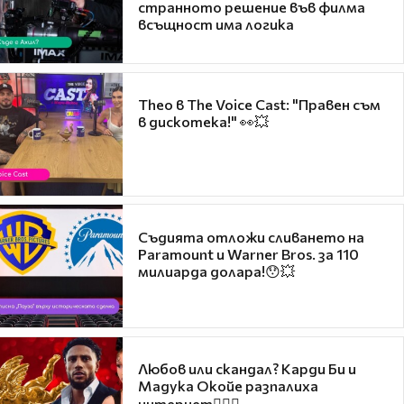
странното решение във филма
всъщност има логика
Theo в The Voice Cast: "Правен съм
в дискотека!" 👀💥
Съдията отложи сливането на
Paramount и Warner Bros. за 110
милиарда долара!😯💥
Любов или скандал? Карди Би и
Мадука Окойе разпалиха
интернет❤️‍🔥🔥