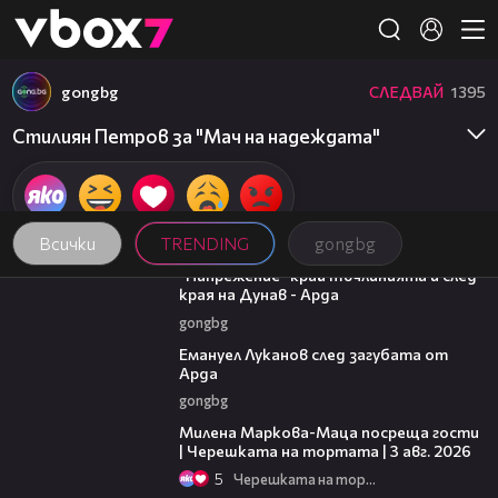
Member of
👾
gongbg
СЛЕДВАЙ
1395
Стилиян Петров за "Мач на надеждата"
Всички
TRENDING
gongbg
00:37
"Напрежение" край тъчлинията и след
края на Дунав - Арда
gongbg
03:53
Емануел Луканов след загубата от
Арда
gongbg
20:17
Милена Маркова-Маца посреща гости
| Черешката на тортата | 3 авг. 2026
5
Черешката на тортата
16:22