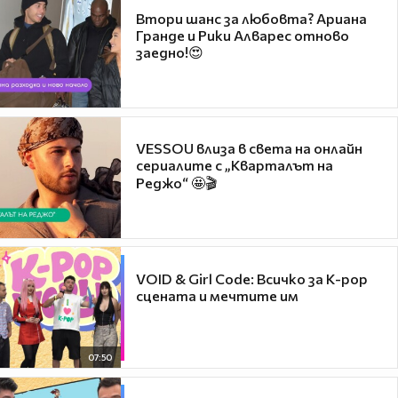
Втори шанс за любовта? Ариана
Гранде и Рики Алварес отново
заедно!😍
VESSOU влиза в света на онлайн
сериалите с „Кварталът на
Реджо“ 🤩🎬
VOID & Girl Code: Всичко за K-pop
сцената и мечтите им
07:50