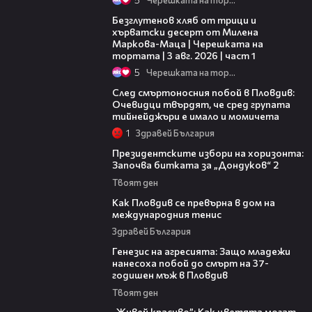
16:02
Безглутенов хляб от трици и
хърватски десерт от Милена
Маркова-Маца | Черешката на
тортата | 3 авг. 2026 | част 1
5
Черешката на тортата
09:32
След смъртоносния побой в Пловдив:
Очевидци твърдят, че сред групата
тийнейджъри е имало и момичета
1
Здравей България
15:44
Президентските избори на хоризонта:
Започва битката за „Дондуков“ 2
Твоят ден
03:09
Как Пловдив се превърна в дом на
международния тенис
Здравей България
13:28
Генезис на агресията: Защо младежи
нанесоха побой до смърт на 37-
годишен мъж в Пловдив
Твоят ден
04:11
„Живей красиво”: Как цветята могат