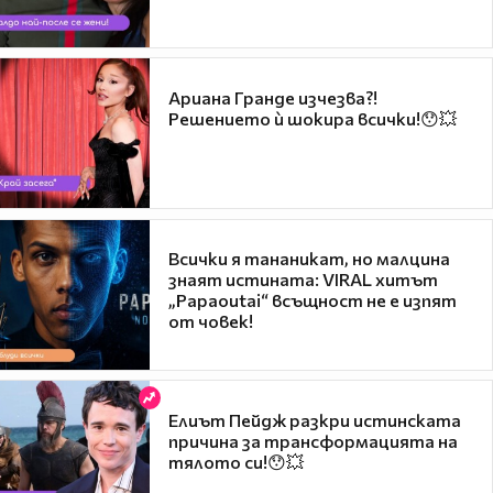
Ариана Гранде изчезва?!
Решението ѝ шокира всички!😯💥
Всички я тананикат, но малцина
знаят истината: VIRAL хитът
„Papaoutai“ всъщност не е изпят
от човек!
Елиът Пейдж разкри истинската
причина за трансформацията на
тялото си!😯💥