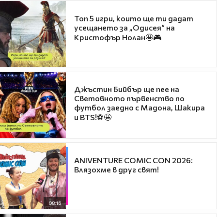
Топ 5 игри, които ще ти дадат
усещането за „Одисея“ на
Кристофър Нолан🤩🎮
Джъстин Бийбър ще пее на
Световното първенство по
футбол заедно с Мадона, Шакира
и BTS!⚽🤩
ANIVENTURE COMIC CON 2026:
Влязохме в друг свят!
08:16