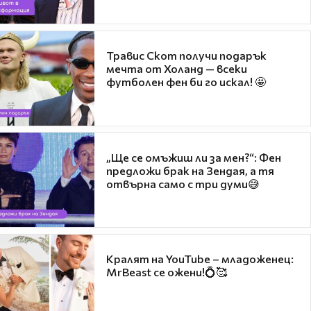
Травис Скот получи подарък
мечта от Холанд — всеки
футболен фен би го искал! 🤩
„Ще се омъжиш ли за мен?“: Фен
предложи брак на Зендая, а тя
отвърна само с три думи😅
Кралят на YouTube – младоженец:
MrBeast се ожени!💍🥰