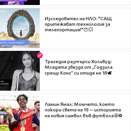
Изследовател на НЛО: "САЩ
притежават технология за
телепортация!"😯💥
Трагедия разтърси Холивуд:
Младата звезда от „Годзила
срещу Конг“ си отиде на 18🕊️
Ламин Ямал: Момчето, което
покори света на 19 — историята
на новия символ във футбола🤩⚽