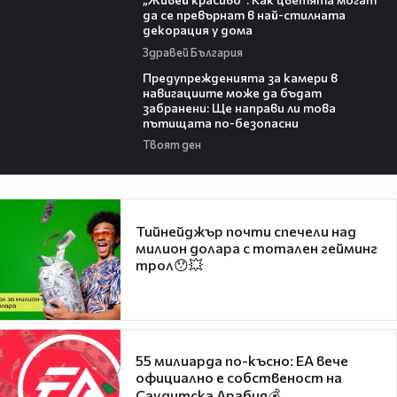
да се превърнат в най-стилната
декорация у дома
Здравей България
15:40
Предупрежденията за камери в
навигациите може да бъдат
забранени: Ще направи ли това
пътищата по-безопасни
Твоят ден
Тийнейджър почти спечели над
милион долара с тотален гейминг
трол😯💥
55 милиарда по-късно: EA вече
официално е собственост на
Саудитска Арабия💰