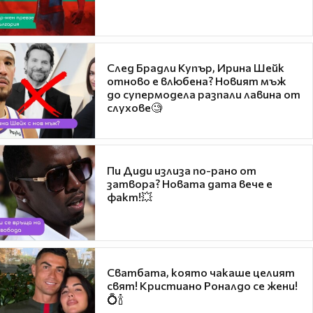
След Брадли Купър, Ирина Шейк
отново е влюбена? Новият мъж
до супермодела разпали лавина от
слухове🧐
Пи Диди излиза по-рано от
затвора? Новата дата вече е
факт!💥
Сватбата, която чакаше целият
свят! Кристиано Роналдо се жени!
💍🍾