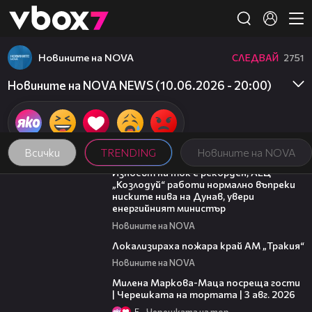
Member of
👾
Новините на NOVA
СЛЕДВАЙ
2751
Новините на NOVA NEWS (10.06.2026 - 20:00)
Всички
TRENDING
Новините на NOVA
00:59
Износът на ток е рекорден, АЕЦ
„Козлодуй“ работи нормално въпреки
ниските нива на Дунав, увери
енергийният министър
Новините на NOVA
03:03
Локализираха пожара край АМ „Тракия“
Новините на NOVA
20:17
Милена Маркова-Маца посреща гости
| Черешката на тортата | 3 авг. 2026
5
Черешката на тортата