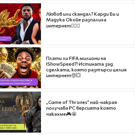
Любов или скандал? Карди Би и
Мадука Окойе разпалиха
интернет❤️‍🔥🔥
Плати ли FIFA милиони на
IShowSpeed?! Истината зад
сделката, която разтърси целия
интернет🤑💥
„Game of Thrones“ най-накрая
получава PC версията която
чакахме🎮🤩