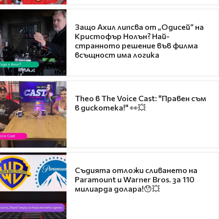
Защо Ахил липсва от „Одисей“ на
Кристофър Нолън? Най-
странното решение във филма
всъщност има логика
Theo в The Voice Cast: "Правен съм
в дискотека!" 👀💥
Съдията отложи сливането на
Paramount и Warner Bros. за 110
милиарда долара!😯💥