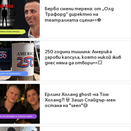
Бербо смени терена: от „Олд
Трафорд“ директно на
театралната сцена👀⚽
250 години тишина: Америка
зарови капсула, която никой жив
днес няма да отвори👀💥
Ерлинг Холанд ghost-на Том
Холанд?! 💀 Защо Спайдър-мен
остана на "seen"😅