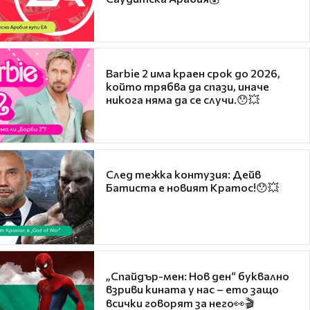
Barbie 2 има краен срок до 2026,
който трябва да спази, иначе
никога няма да се случи.😯💥
След тежка контузия: Дейв
Батиста е новият Кратос!😯💥
„Спайдър-мен: Нов ден“ буквално
взриви кината у нас – ето защо
всички говорят за него👀🎬