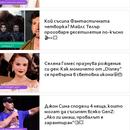
Кой съсипа Фантастичната
четворка? Майлс Телър
проговаря десетилетие по-късно
🎬👀💥
Селена Гомес празнува рождения
си ден: Как момичето от „Disney“
се превърна в световна икона🤩🎂
Джон Сина сподели 4 неща, които
могат да съсипят всяко GenZ:
„Ако ги имаш, провалът е
гарантиран“🧐💥