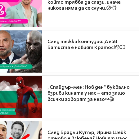
който трябва да спази, иначе
никога няма да се случи.😯💥
След тежка контузия: Дейв
Батиста е новият Кратос!😯💥
„Спайдър-мен: Нов ден“ буквално
взриви кината у нас – ето защо
всички говорят за него👀🎬
След Брадли Купър, Ирина Шейк
отново е влюбена? Новият мъж