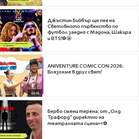
Джъстин Бийбър ще пее на
Световното първенство по
футбол заедно с Мадона, Шакира
и BTS!⚽🤩
ANIVENTURE COMIC CON 2026:
Влязохме в друг свят!
08:16
Бербо смени терена: от „Олд
Трафорд“ директно на
театралната сцена👀⚽