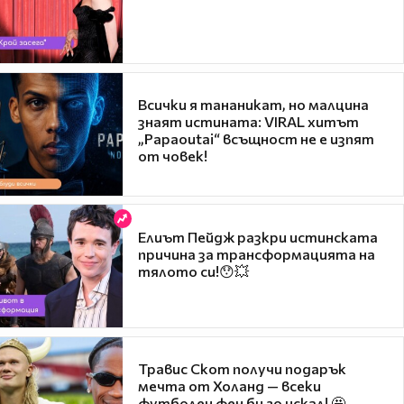
Всички я тананикат, но малцина
знаят истината: VIRAL хитът
„Papaoutai“ всъщност не е изпят
от човек!
Елиът Пейдж разкри истинската
причина за трансформацията на
тялото си!😯💥
Травис Скот получи подарък
мечта от Холанд — всеки
футболен фен би го искал! 🤩