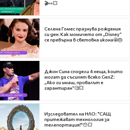
🎬👀💥
Селена Гомес празнува рождения
си ден: Как момичето от „Disney“
се превърна в световна икона🤩🎂
Джон Сина сподели 4 неща, които
могат да съсипят всяко GenZ:
„Ако ги имаш, провалът е
гарантиран“🧐💥
Изследовател на НЛО: "САЩ
притежават технология за
телепортация!"😯💥