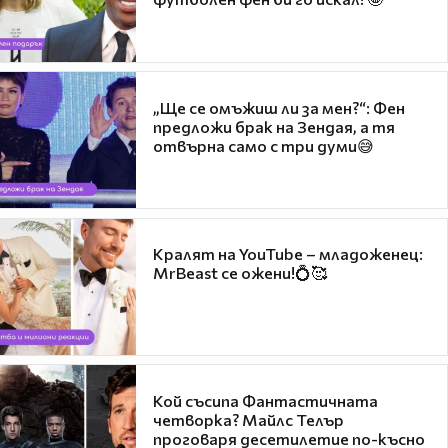
„Ще се омъжиш ли за мен?“: Фен
предложи брак на Зендая, а тя
отвърна само с три думи😅
Кралят на YouTube – младоженец:
MrBeast се ожени!💍🥰
Кой съсипа Фантастичната
четворка? Майлс Телър
проговаря десетилетие по-късно