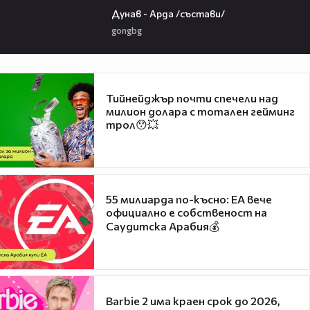
Дунав - Арда /състави/
gongbg
Тийнейджър почти спечели над
милион долара с тотален гейминг
трол😯💥
55 милиарда по-късно: EA вече
официално е собственост на
Саудитска Арабия💰
Barbie 2 има краен срок до 2026,