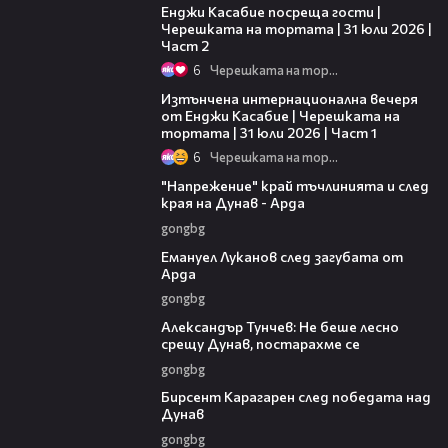
Енджи Касабие посреща гости |
Черешката на тортата | 31 юли 2026 |
Част 2
6
Черешката на тортата
18:07
Изтънчена интернационална вечеря
от Енджи Касабие | Черешката на
тортата | 31 юли 2026 | Част 1
6
Черешката на тортата
00:37
"Напрежение" край тъчлинията и след
края на Дунав - Арда
gongbg
03:53
Емануел Луканов след загубата от
Арда
gongbg
02:50
Александър Тунчев: Не беше лесно
срещу Дунав, постарахме се
gongbg
02:39
Бирсент Карагарен след победата над
Дунав
gongbg
00:51