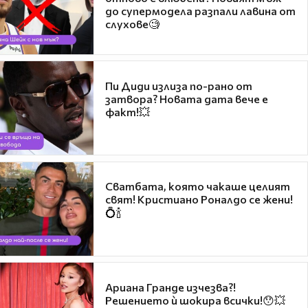
до супермодела разпали лавина от
слухове🧐
Пи Диди излиза по-рано от
затвора? Новата дата вече е
факт!💥
Сватбата, която чакаше целият
свят! Кристиано Роналдо се жени!
💍🍾
Ариана Гранде изчезва?!
Решението ѝ шокира всички!😯💥