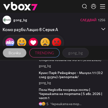
Member of
👾
gong_bg
СЛЕДВАЙ
1256
Комо разби Лацио в Серия А
Всички
TRENDING
gong_bg
04:09
Спортни новини на NOVA (8.08.2026)
gong_bg
08:50
Куинс Парк Рейнджърс - Милуол 1:1 (0:2
след дузпи) /репортаж/
gong_bg
19:25
Поли Недкова посреща гости |
Черешката на тортата | 5 авг. 2026 |
част 1
5
Черешката на тортата
16:45