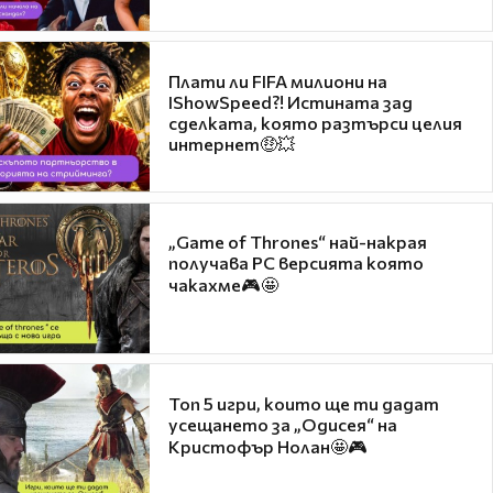
Плати ли FIFA милиони на
IShowSpeed?! Истината зад
сделката, която разтърси целия
интернет🤑💥
„Game of Thrones“ най-накрая
получава PC версията която
чакахме🎮🤩
Топ 5 игри, които ще ти дадат
усещането за „Одисея“ на
Кристофър Нолан🤩🎮