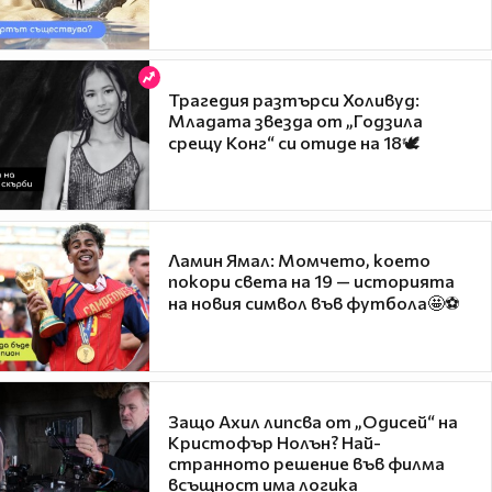
Трагедия разтърси Холивуд:
Младата звезда от „Годзила
срещу Конг“ си отиде на 18🕊️
Ламин Ямал: Момчето, което
покори света на 19 — историята
на новия символ във футбола🤩⚽
Защо Ахил липсва от „Одисей“ на
Кристофър Нолън? Най-
странното решение във филма
всъщност има логика