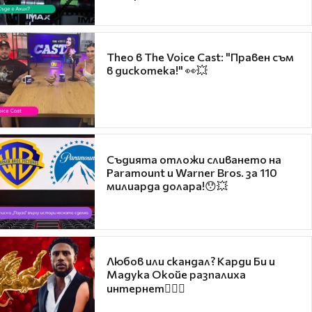
Theo в The Voice Cast: "Правен съм
в дискотека!" 👀💥
Съдията отложи сливането на
Paramount и Warner Bros. за 110
милиарда долара!😯💥
Любов или скандал? Карди Би и
Мадука Окойе разпалиха
интернет❤️‍🔥🔥