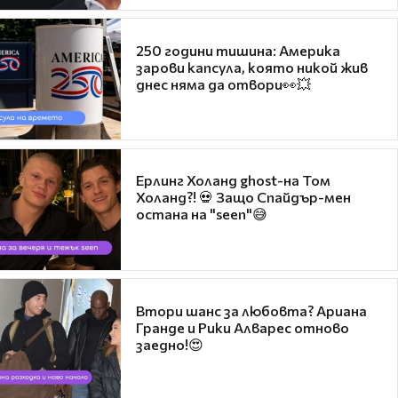
250 години тишина: Америка
зарови капсула, която никой жив
днес няма да отвори👀💥
Ерлинг Холанд ghost-на Том
Холанд?! 💀 Защо Спайдър-мен
остана на "seen"😅
Втори шанс за любовта? Ариана
Гранде и Рики Алварес отново
заедно!😍