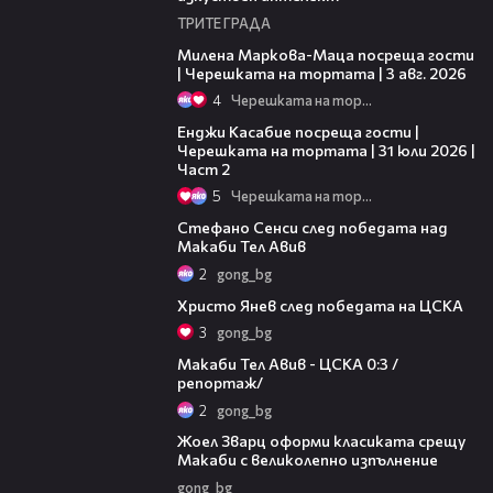
ТРИТЕ ГРАДА
20:17
Милена Маркова-Маца посреща гости
| Черешката на тортата | 3 авг. 2026
4
Черешката на тортата
16:45
Енджи Касабие посреща гости |
Черешката на тортата | 31 юли 2026 |
Част 2
5
Черешката на тортата
03:43
Стефано Сенси след победата над
Макаби Тел Авив
2
gong_bg
05:52
Христо Янев след победата на ЦСКА
3
gong_bg
09:11
Макаби Тел Авив - ЦСКА 0:3 /
репортаж/
2
gong_bg
01:29
Жоел Зварц оформи класиката срещу
Макаби с великолепно изпълнение
gong_bg