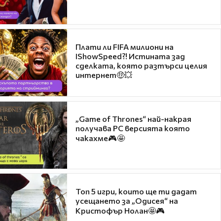
Плати ли FIFA милиони на
IShowSpeed?! Истината зад
сделката, която разтърси целия
интернет🤑💥
„Game of Thrones“ най-накрая
получава PC версията която
чакахме🎮🤩
Топ 5 игри, които ще ти дадат
усещането за „Одисея“ на
Кристофър Нолан🤩🎮