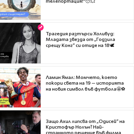
телепортация!"😯💥
Трагедия разтърси Холивуд:
Младата звезда от „Годзила
срещу Конг“ си отиде на 18🕊️
Ламин Ямал: Момчето, което
покори света на 19 — историята
на новия символ във футбола🤩⚽
Защо Ахил липсва от „Одисей“ на
Кристофър Нолън? Най-
странното решение във филма