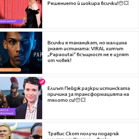
Решението ѝ шокира всички!😯💥
Всички я тананикат, но малцина
знаят истината: VIRAL хитът
„Papaoutai“ всъщност не е изпят
от човек!
Елиът Пейдж разкри истинската
причина за трансформацията на
тялото си!😯💥
Травис Скот получи подарък