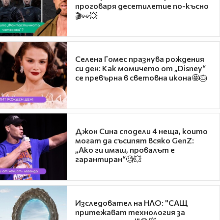
проговаря десетилетие по-късно
🎬👀💥
Селена Гомес празнува рождения
си ден: Как момичето от „Disney“
се превърна в световна икона🤩🎂
Джон Сина сподели 4 неща, които
могат да съсипят всяко GenZ:
„Ако ги имаш, провалът е
гарантиран“🧐💥
Изследовател на НЛО: "САЩ
притежават технология за