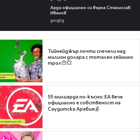
00:19
Арда официално си върна Станислав
Иванов
gongbg
Тийнейджър почти спечели над
милион долара с тотален гейминг
трол😯💥
55 милиарда по-късно: EA вече
официално е собственост на
Саудитска Арабия💰