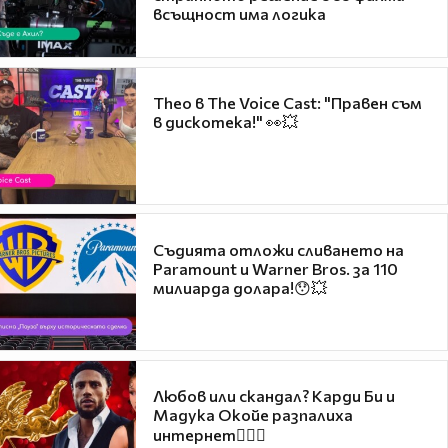
всъщност има логика
Theo в The Voice Cast: "Правен съм
в дискотека!" 👀💥
Съдията отложи сливането на
Paramount и Warner Bros. за 110
милиарда долара!😯💥
Любов или скандал? Карди Би и
Мадука Окойе разпалиха
интернет❤️‍🔥🔥