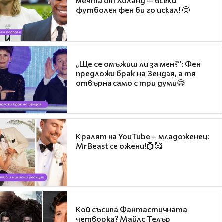
мечта от Холанд — всеки
футболен фен би го искал! 🤩
„Ще се омъжиш ли за мен?“: Фен
предложи брак на Зендая, а тя
отвърна само с три думи😅
Кралят на YouTube – младоженец:
MrBeast се ожени!💍🥰
Кой съсипа Фантастичната
четворка? Майлс Телър