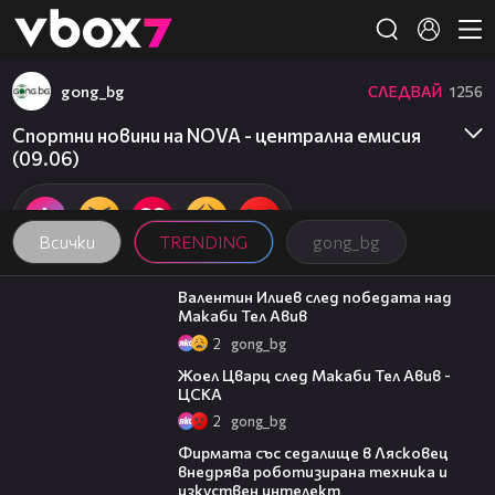
Member of
👾
gong_bg
СЛЕДВАЙ
1256
Спортни новини на NOVA - централна емисия
(09.06)
Всички
TRENDING
gong_bg
06:38
Валентин Илиев след победата над
Макаби Тел Авив
2
gong_bg
02:27
Жоел Цварц след Макаби Тел Авив -
ЦСКА
2
gong_bg
00:06
Фирмата със седалище в Лясковец
внедрява роботизирана техника и
изкуствен интелект