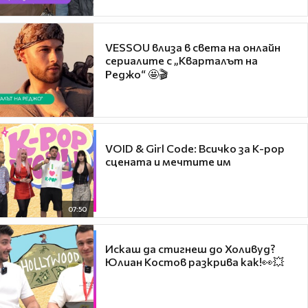
VESSOU влиза в света на онлайн
сериалите с „Кварталът на
Реджо“ 🤩🎬
VOID & Girl Code: Всичко за K-pop
сцената и мечтите им
07:50
Искаш да стигнеш до Холивуд?
Юлиан Костов разкрива как!👀💥