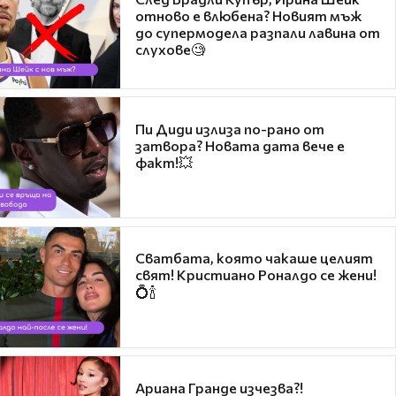
отново е влюбена? Новият мъж
до супермодела разпали лавина от
слухове🧐
Пи Диди излиза по-рано от
затвора? Новата дата вече е
факт!💥
Сватбата, която чакаше целият
свят! Кристиано Роналдо се жени!
💍🍾
Ариана Гранде изчезва?!