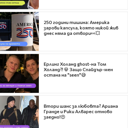
250 години тишина: Америка
зарови капсула, която никой жив
днес няма да отвори👀💥
Ерлинг Холанд ghost-на Том
Холанд?! 💀 Защо Спайдър-мен
остана на "seen"😅
Втори шанс за любовта? Ариана
Гранде и Рики Алварес отново
заедно!😍