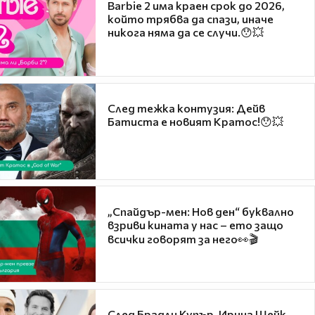
Barbie 2 има краен срок до 2026,
който трябва да спази, иначе
никога няма да се случи.😯💥
След тежка контузия: Дейв
Батиста е новият Кратос!😯💥
„Спайдър-мен: Нов ден“ буквално
взриви кината у нас – ето защо
всички говорят за него👀🎬
След Брадли Купър, Ирина Шейк