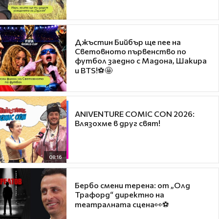
Джъстин Бийбър ще пее на
Световното първенство по
футбол заедно с Мадона, Шакира
и BTS!⚽🤩
ANIVENTURE COMIC CON 2026:
Влязохме в друг свят!
08:16
Бербо смени терена: от „Олд
Трафорд“ директно на
театралната сцена👀⚽