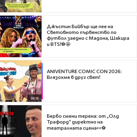
Джъстин Бийбър ще пее на
Световното първенство по
футбол заедно с Мадона, Шакира
и BTS!⚽🤩
ANIVENTURE COMIC CON 2026:
Влязохме в друг свят!
08:16
Бербо смени терена: от „Олд
Трафорд“ директно на
театралната сцена👀⚽