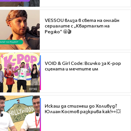
VESSOU влиза в света на онлайн
сериалите с „Кварталът на
Реджо“ 🤩🎬
VOID & Girl Code: Всичко за K-pop
сцената и мечтите им
07:50
Искаш да стигнеш до Холивуд?
Юлиан Костов разкрива как!👀💥