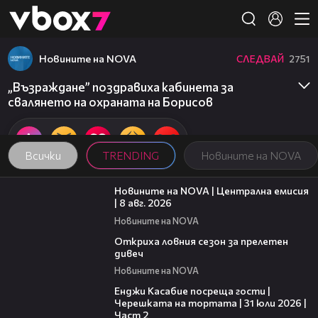
Member of
👾
Новините на NOVA
СЛЕДВАЙ
2751
„Възраждане” поздравиха кабинета за
свалянето на охраната на Борисов
Всички
TRENDING
Новините на NOVA
29:15
Новините на NOVA | Централна емисия
| 8 авг. 2026
Новините на NOVA
02:01
Откриха ловния сезон за прелетен
дивеч
Новините на NOVA
16:45
Енджи Касабие посреща гости |
Черешката на тортата | 31 юли 2026 |
Част 2