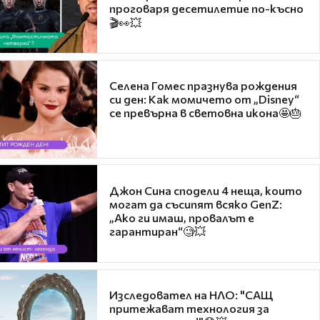
проговаря десетилетие по-късно
🎬👀💥
Селена Гомес празнува рождения
си ден: Как момичето от „Disney“
се превърна в световна икона🤩🎂
Джон Сина сподели 4 неща, които
могат да съсипят всяко GenZ:
„Ако ги имаш, провалът е
гарантиран“🧐💥
Изследовател на НЛО: "САЩ
притежават технология за