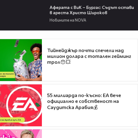
01:19
Аферата с ВиК – Бургас: Съдът остави
в ареста Христо Широков
Новините на NOVA
Тийнейджър почти спечели над
милион долара с тотален гейминг
трол😯💥
55 милиарда по-късно: EA вече
официално е собственост на
Саудитска Арабия💰