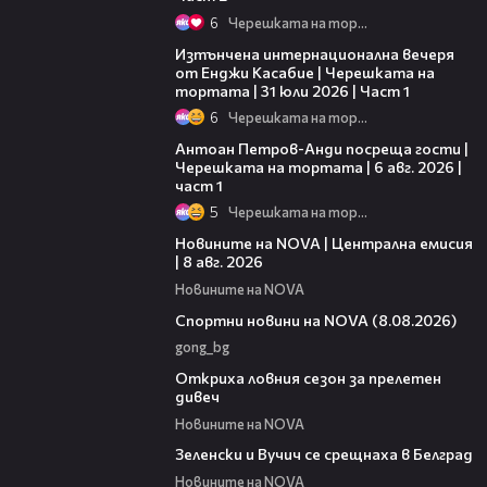
6
Черешката на тортата
18:07
Изтънчена интернационална вечеря
от Енджи Касабие | Черешката на
тортата | 31 юли 2026 | Част 1
6
Черешката на тортата
19:09
Антоан Петров-Анди посреща гости |
Черешката на тортата | 6 авг. 2026 |
част 1
5
Черешката на тортата
29:15
Новините на NOVA | Централна емисия
| 8 авг. 2026
Новините на NOVA
04:09
Спортни новини на NOVA (8.08.2026)
gong_bg
02:01
Откриха ловния сезон за прелетен
дивеч
Новините на NOVA
00:53
Зеленски и Вучич се срещнаха в Белград
Новините на NOVA