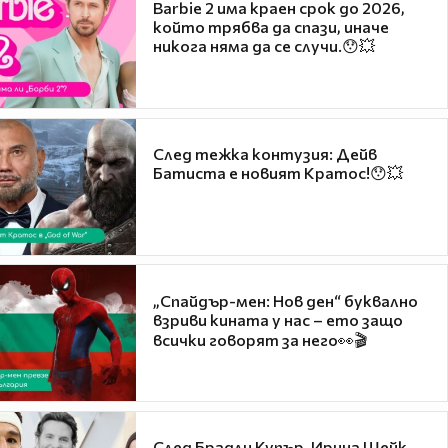
Barbie 2 има краен срок до 2026,
който трябва да спази, иначе
никога няма да се случи.😯💥
След тежка контузия: Дейв
Батиста е новият Кратос!😯💥
„Спайдър-мен: Нов ден“ буквално
взриви кината у нас – ето защо
всички говорят за него👀🎬
След Брадли Купър, Ирина Шейк