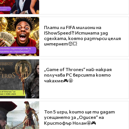
Плати ли FIFA милиони на
IShowSpeed?! Истината зад
сделката, която разтърси целия
интернет🤑💥
„Game of Thrones“ най-накрая
получава PC версията която
чакахме🎮🤩
Топ 5 игри, които ще ти дадат
усещането за „Одисея“ на
Кристофър Нолан🤩🎮