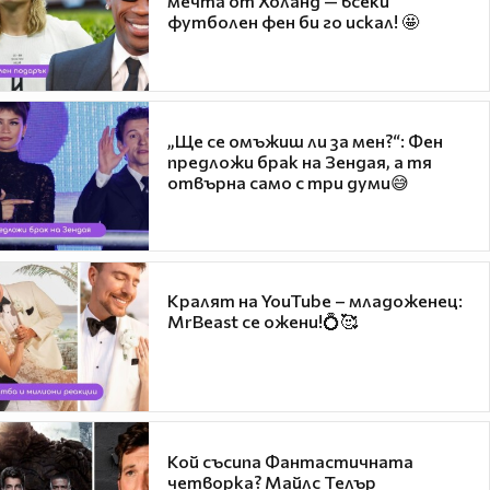
мечта от Холанд — всеки
футболен фен би го искал! 🤩
„Ще се омъжиш ли за мен?“: Фен
предложи брак на Зендая, а тя
отвърна само с три думи😅
Кралят на YouTube – младоженец:
MrBeast се ожени!💍🥰
Кой съсипа Фантастичната
четворка? Майлс Телър