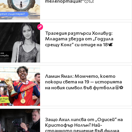
телепортация!"😯💥
Трагедия разтърси Холивуд:
Младата звезда от „Годзила
срещу Конг“ си отиде на 18🕊️
Ламин Ямал: Момчето, което
покори света на 19 — историята
на новия символ във футбола🤩⚽
Защо Ахил липсва от „Одисей“ на
Кристофър Нолън? Най-
странното решение във филма