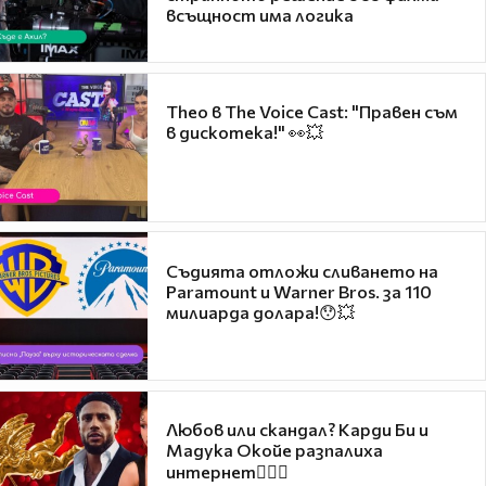
всъщност има логика
Theo в The Voice Cast: "Правен съм
в дискотека!" 👀💥
Съдията отложи сливането на
Paramount и Warner Bros. за 110
милиарда долара!😯💥
Любов или скандал? Карди Би и
Мадука Окойе разпалиха
интернет❤️‍🔥🔥