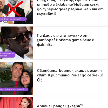
отново е влюбена? Новият мъж
до супермодела разпали лавина от
слухове🧐
Пи Диди излиза по-рано от
затвора? Новата дата вече е
факт!💥
Сватбата, която чакаше целият
свят! Кристиано Роналдо се жени!
💍🍾
Ариана Гранде изчезва?!