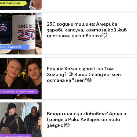
250 години тишина: Америка
зарови капсула, която никой жив
днес няма да отвори👀💥
Ерлинг Холанд ghost-на Том
Холанд?! 💀 Защо Спайдър-мен
остана на "seen"😅
Втори шанс за любовта? Ариана
Гранде и Рики Алварес отново
заедно!😍