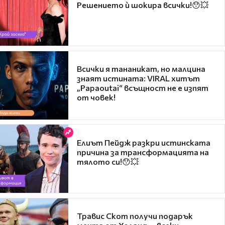
Решението ѝ шокира всички!😯💥
Всички я тананикат, но малцина
знаят истината: VIRAL хитът
„Papaoutai“ всъщност не е изпят
от човек!
Елиът Пейдж разкри истинската
причина за трансформацията на
тялото си!😯💥
Травис Скот получи подарък