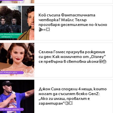
Кой съсипа Фантастичната
четворка? Майлс Телър
проговаря десетилетие по-късно
🎬👀💥
Селена Гомес празнува рождения
си ден: Как момичето от „Disney“
се превърна в световна икона🤩🎂
Джон Сина сподели 4 неща, които
могат да съсипят всяко GenZ:
„Ако ги имаш, провалът е
гарантиран“🧐💥