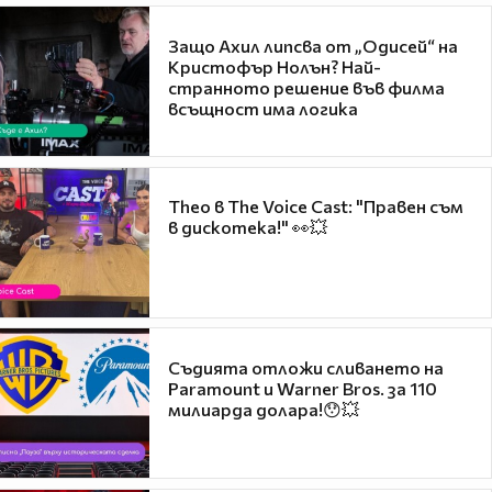
Защо Ахил липсва от „Одисей“ на
Кристофър Нолън? Най-
странното решение във филма
всъщност има логика
Theo в The Voice Cast: "Правен съм
в дискотека!" 👀💥
Съдията отложи сливането на
Paramount и Warner Bros. за 110
милиарда долара!😯💥