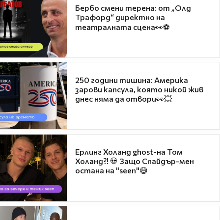
Бербо смени терена: от „Олд
Трафорд“ директно на
театралната сцена👀⚽
250 години тишина: Америка
зарови капсула, която никой жив
днес няма да отвори👀💥
Ерлинг Холанд ghost-на Том
Холанд?! 💀 Защо Спайдър-мен
остана на "seen"😅