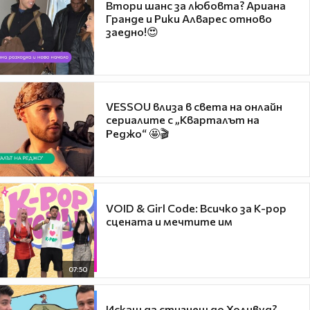
Втори шанс за любовта? Ариана
Гранде и Рики Алварес отново
заедно!😍
VESSOU влиза в света на онлайн
сериалите с „Кварталът на
Реджо“ 🤩🎬
VOID & Girl Code: Всичко за K-pop
сцената и мечтите им
07:50
Искаш да стигнеш до Холивуд?