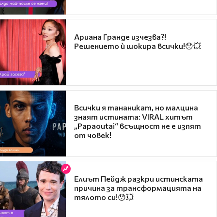
Ариана Гранде изчезва?!
Решението ѝ шокира всички!😯💥
Всички я тананикат, но малцина
знаят истината: VIRAL хитът
„Papaoutai“ всъщност не е изпят
от човек!
Елиът Пейдж разкри истинската
причина за трансформацията на
тялото си!😯💥