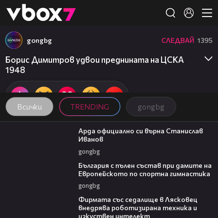
Member of
👾
gongbg
СЛЕДВАЙ
1395
Борис Димитров удвои преднината на ЦСКА
1948
Всички
TRENDING
gongbg
00:19
Арда официално си върна Станислав
Иванов
gongbg
00:47
България с пълен състав при дамите на
Европейското по спортна гимнастика
gongbg
00:06
Фирмата със седалище в Лясковец
внедрява роботизирана техника и
изкуствен интелект