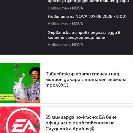
арест за заподозрените тийнейджъри
Новините на NOVA
05:52
Новините на NOVA (07.08.2026 - 8.00)
Новините на NOVA
01:18
Хърватски остров предлага езда в
морето срещу горещините
Новините на NOVA
Тийнейджър почти спечели над
милион долара с тотален гейминг
трол😯💥
55 милиарда по-късно: EA вече
официално е собственост на
Саудитска Арабия💰