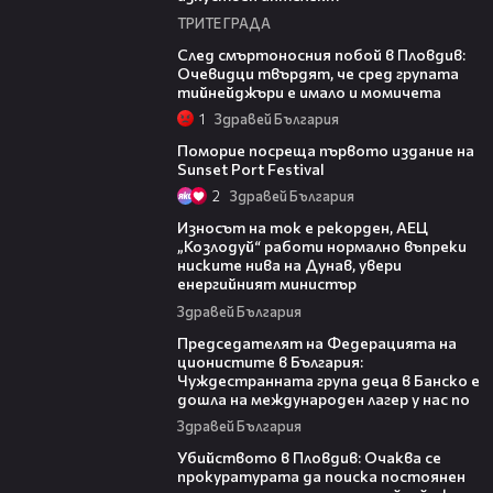
ТРИТЕ ГРАДА
09:32
След смъртоносния побой в Пловдив:
Очевидци твърдят, че сред групата
тийнейджъри е имало и момичета
1
Здравей България
05:54
Поморие посреща първото издание на
Sunset Port Festival
2
Здравей България
26:05
Износът на ток е рекорден, АЕЦ
„Козлодуй“ работи нормално въпреки
ниските нива на Дунав, увери
енергийният министър
Здравей България
10:34
Председателят на Федерацията на
ционистите в България:
Чуждестранната група деца в Банско е
дошла на международен лагер у нас по
Здравей България
01:33
Убийството в Пловдив: Очаква се
прокуратурата да поиска постоянен