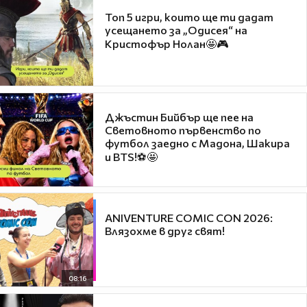
Топ 5 игри, които ще ти дадат
усещането за „Одисея“ на
Кристофър Нолан🤩🎮
Джъстин Бийбър ще пее на
Световното първенство по
футбол заедно с Мадона, Шакира
и BTS!⚽🤩
ANIVENTURE COMIC CON 2026:
Влязохме в друг свят!
08:16