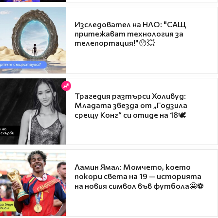
Изследовател на НЛО: "САЩ
притежават технология за
телепортация!"😯💥
Трагедия разтърси Холивуд:
Младата звезда от „Годзила
срещу Конг“ си отиде на 18🕊️
Ламин Ямал: Момчето, което
покори света на 19 — историята
на новия символ във футбола🤩⚽