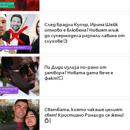
След Брадли Купър, Ирина Шейк
отново е влюбена? Новият мъж
до супермодела разпали лавина от
слухове🧐
Пи Диди излиза по-рано от
затвора? Новата дата вече е
факт!💥
Сватбата, която чакаше целият
свят! Кристиано Роналдо се жени!
💍🍾