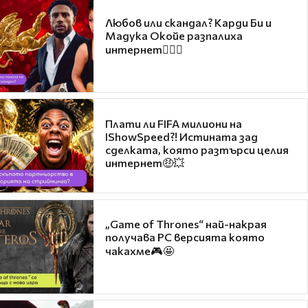
Любов или скандал? Карди Би и
Мадука Окойе разпалиха
интернет❤️‍🔥🔥
Плати ли FIFA милиони на
IShowSpeed?! Истината зад
сделката, която разтърси целия
интернет🤑💥
„Game of Thrones“ най-накрая
получава PC версията която
чакахме🎮🤩