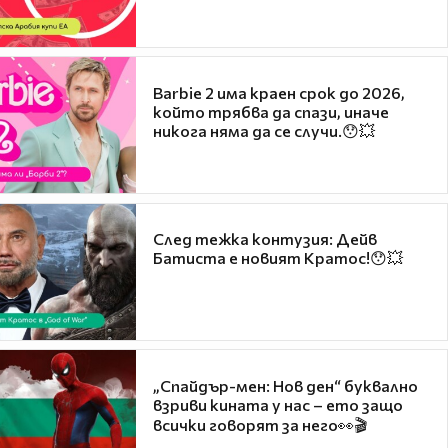
Barbie 2 има краен срок до 2026,
който трябва да спази, иначе
никога няма да се случи.😯💥
След тежка контузия: Дейв
Батиста е новият Кратос!😯💥
„Спайдър-мен: Нов ден“ буквално
взриви кината у нас – ето защо
всички говорят за него👀🎬