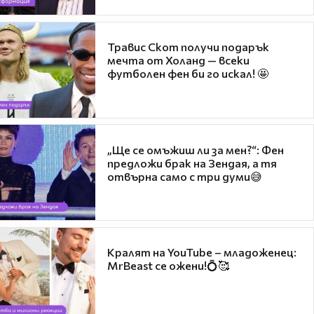
Травис Скот получи подарък
мечта от Холанд — всеки
футболен фен би го искал! 🤩
„Ще се омъжиш ли за мен?“: Фен
предложи брак на Зендая, а тя
отвърна само с три думи😅
Кралят на YouTube – младоженец:
MrBeast се ожени!💍🥰