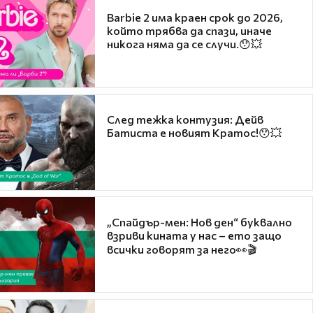
Barbie 2 има краен срок до 2026,
който трябва да спази, иначе
никога няма да се случи.😯💥
След тежка контузия: Дейв
Батиста е новият Кратос!😯💥
„Спайдър-мен: Нов ден“ буквално
взриви кината у нас – ето защо
всички говорят за него👀🎬