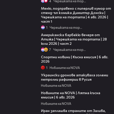
4
Черешката на тортата
16:03
Меню, подправено с пиперлив хумор от
стенд-ъп комика Димитър Донски |
Черешката на тортата | 4 авг. 2026 |
част 1
1
Черешката на тортата
15:45
Американска барбекю вечеря от
Атижа | Черешката на тортата | 28
юли 2026 | част 2
7
Черешката на тортата
04:51
Спортни новини | Късна емисия | 6 авг.
2026
1
Новините на NOVA
00:41
Украински дронове атакуваха големи
петролни рафинерии в Русия
Новините на NOVA
20:26
Новините на NOVA | Лятна късна
емисия | 6 авг. 2026
Новините на NOVA
00:41
Иран заплашва страните от Залива,