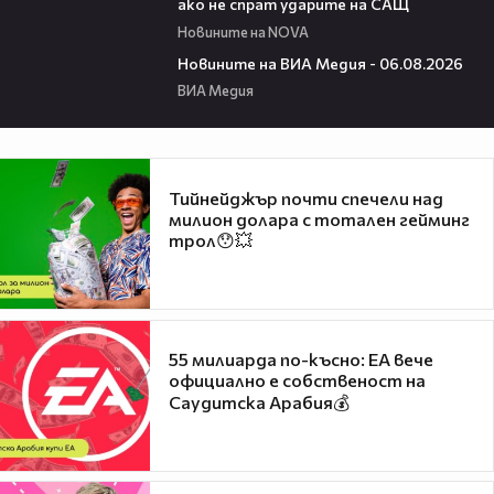
ако не спрат ударите на САЩ
Новините на NOVA
22:43
Новините на ВИА Медия - 06.08.2026
ВИА Медия
Тийнейджър почти спечели над
милион долара с тотален гейминг
трол😯💥
55 милиарда по-късно: EA вече
официално е собственост на
Саудитска Арабия💰