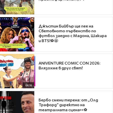
Джъстин Бийбър ще пее на
Световното първенство по
футбол заедно с Мадона, Шакира
и BTS!⚽🤩
ANIVENTURE COMIC CON 2026:
Влязохме в друг свят!
08:16
Бербо смени терена: от „Олд
Трафорд“ директно на
театралната сцена👀⚽