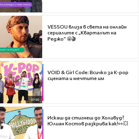
VESSOU влиза в света на онлайн
сериалите с „Кварталът на
Реджо“ 🤩🎬
VOID & Girl Code: Всичко за K-pop
сцената и мечтите им
07:50
Искаш да стигнеш до Холивуд?
Юлиан Костов разкрива как!👀💥