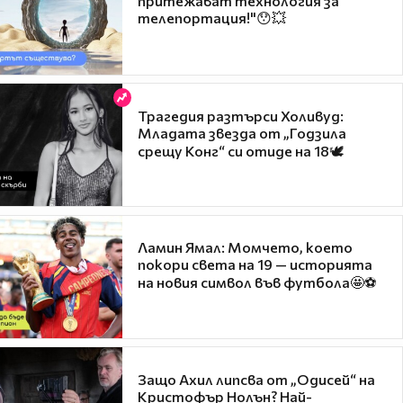
притежават технология за
телепортация!"😯💥
Трагедия разтърси Холивуд:
Младата звезда от „Годзила
срещу Конг“ си отиде на 18🕊️
Ламин Ямал: Момчето, което
покори света на 19 — историята
на новия символ във футбола🤩⚽
Защо Ахил липсва от „Одисей“ на
Кристофър Нолън? Най-