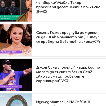
четворка? Майлс Телър
проговаря десетилетие по-късно
🎬👀💥
Селена Гомес празнува рождения
си ден: Как момичето от „Disney“
се превърна в световна икона🤩🎂
Джон Сина сподели 4 неща, които
могат да съсипят всяко GenZ:
„Ако ги имаш, провалът е
гарантиран“🧐💥
Изследовател на НЛО: "САЩ