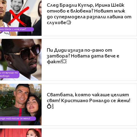
След Брадли Купър, Ирина Шейк
отново е влюбена? Новият мъж
до супермодела разпали лавина от
слухове🧐
Пи Диди излиза по-рано от
затвора? Новата дата вече е
факт!💥
Сватбата, която чакаше целият
свят! Кристиано Роналдо се жени!
💍🍾