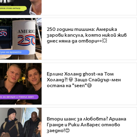
250 години тишина: Америка
зарови капсула, която никой жив
днес няма да отвори👀💥
Ерлинг Холанд ghost-на Том
Холанд?! 💀 Защо Спайдър-мен
остана на "seen"😅
Втори шанс за любовта? Ариана
Гранде и Рики Алварес отново
заедно!😍