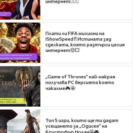
интернет❤️‍🔥🔥
Плати ли FIFA милиони на
IShowSpeed?! Истината зад
сделката, която разтърси целия
интернет🤑💥
„Game of Thrones“ най-накрая
получава PC версията която
чакахме🎮🤩
Топ 5 игри, които ще ти дадат
усещането за „Одисея“ на
Кристофър Нолан🤩🎮