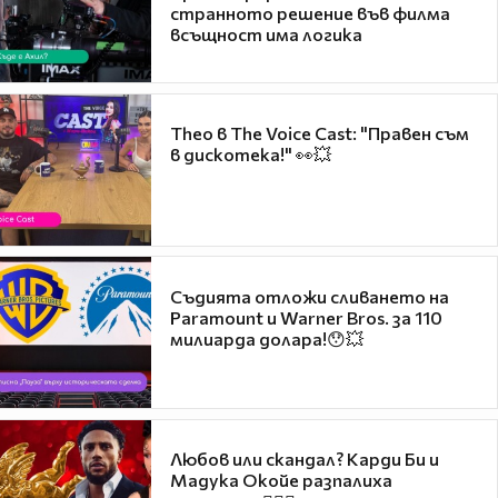
странното решение във филма
всъщност има логика
Theo в The Voice Cast: "Правен съм
в дискотека!" 👀💥
Съдията отложи сливането на
Paramount и Warner Bros. за 110
милиарда долара!😯💥
Любов или скандал? Карди Би и
Мадука Окойе разпалиха