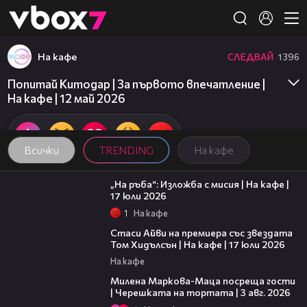
Member of
👾
На кафе
СЛЕДВАЙ
1396
Попитай Китодар | За първото впечатление |
На кафе | 12 май 2026
Всички
TRENDING
На кафе
09:09
„На ръба“: Изложба с мисия | На кафе |
17 юли 2026
1
На кафе
02:58
Стаси Айви на премиера със звездата
Том Хидълсън | На кафе | 17 юли 2026
На кафе
20:17
Милена Маркова-Маца посреща гости
| Черешката на тортата | 3 авг. 2026