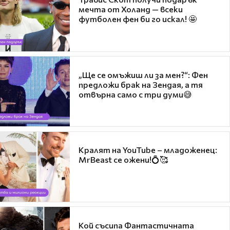
мечта от Холанд — всеки
футболен фен би го искал! 🤩
„Ще се омъжиш ли за мен?“: Фен
предложи брак на Зендая, а тя
отвърна само с три думи😅
Кралят на YouTube – младоженец:
MrBeast се ожени!💍🥰
Кой съсипа Фантастичната