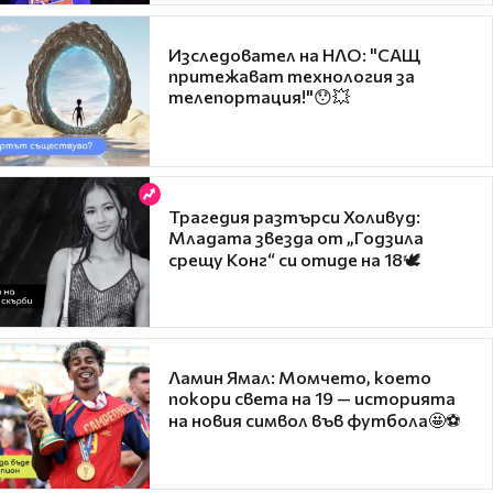
Изследовател на НЛО: "САЩ
притежават технология за
телепортация!"😯💥
Трагедия разтърси Холивуд:
Младата звезда от „Годзила
срещу Конг“ си отиде на 18🕊️
Ламин Ямал: Момчето, което
покори света на 19 — историята
на новия символ във футбола🤩⚽