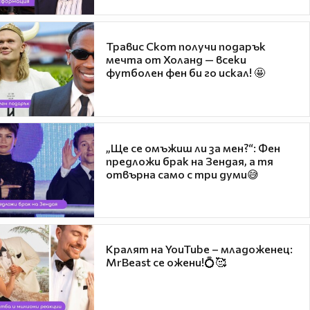
Травис Скот получи подарък
мечта от Холанд — всеки
футболен фен би го искал! 🤩
„Ще се омъжиш ли за мен?“: Фен
предложи брак на Зендая, а тя
отвърна само с три думи😅
Кралят на YouTube – младоженец:
MrBeast се ожени!💍🥰