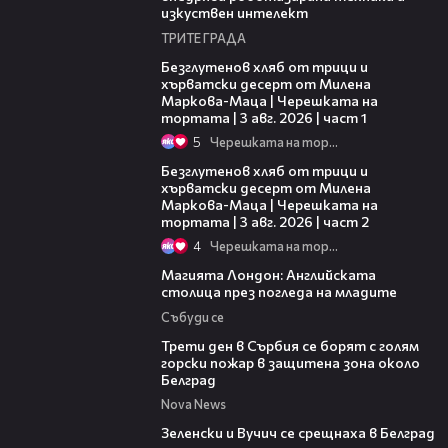
изкуствен интелект
ТРИТЕ ГРАДА
16:02
Безглутенов хляб от трици и
хърватски десерт от Милена
Маркова-Маца | Черешката на
тортата | 3 авг. 2026 | част 1
5
Черешката на тортата
15:35
Безглутенов хляб от трици и
хърватски десерт от Милена
Маркова-Маца | Черешката на
тортата | 3 авг. 2026 | част 2
4
Черешката на тортата
05:03
Магията Лондон: Английската
столица през погледа на младите
Събуди се
00:36
Трети ден в Сърбия се борят с голям
горски пожар в защитена зона около
Белград
Nova News
00:43
Зеленски и Вучич се срещнаха в Белград