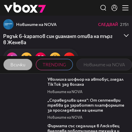
Member of
👾
Новините на NOVA
СЛЕДВАЙ
2751
Рядък 6-каратов син диамант отива на търг
в Женева
Всички
TRENDING
Новините на NOVA
00:19
Уволниха шофьор на автобус, гледал
TikTok зад волана
Новините на NOVA
03:12
„Справедлива цена“: От септември
трябва да заработят платформите
за проследяване на цените
Новините на NOVA
00:06
Фирмата със седалище в Лясковец
внедрява роботизирана техника и