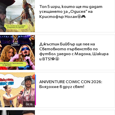
Топ 5 игри, които ще ти дадат
усещането за „Одисея“ на
Кристофър Нолан🤩🎮
Джъстин Бийбър ще пее на
Световното първенство по
футбол заедно с Мадона, Шакира
и BTS!⚽🤩
ANIVENTURE COMIC CON 2026:
Влязохме в друг свят!
08:16