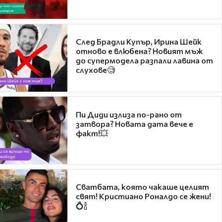
След Брадли Купър, Ирина Шейк
отново е влюбена? Новият мъж
до супермодела разпали лавина от
слухове🧐
Пи Диди излиза по-рано от
затвора? Новата дата вече е
факт!💥
Сватбата, която чакаше целият
свят! Кристиано Роналдо се жени!
💍🍾