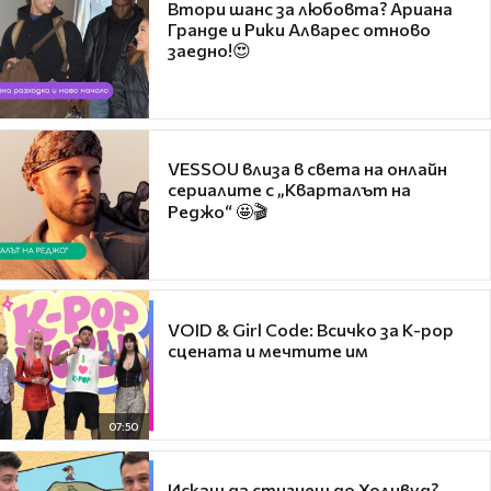
Втори шанс за любовта? Ариана
Гранде и Рики Алварес отново
заедно!😍
VESSOU влиза в света на онлайн
сериалите с „Кварталът на
Реджо“ 🤩🎬
VOID & Girl Code: Всичко за K-pop
сцената и мечтите им
07:50
Искаш да стигнеш до Холивуд?