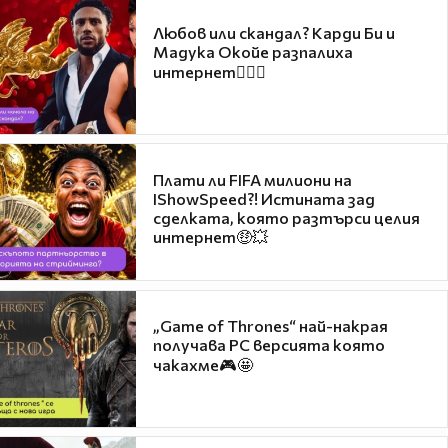
Любов или скандал? Карди Би и
Мадука Окойе разпалиха
интернет❤️‍🔥🔥
Плати ли FIFA милиони на
IShowSpeed?! Истината зад
сделката, която разтърси целия
интернет🤑💥
„Game of Thrones“ най-накрая
получава PC версията която
чакахме🎮🤩