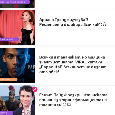
Ариана Гранде изчезва?!
Решението ѝ шокира всички!😯💥
Всички я тананикат, но малцина
знаят истината: VIRAL хитът
„Papaoutai“ всъщност не е изпят
от човек!
Елиът Пейдж разкри истинската
причина за трансформацията на
тялото си!😯💥