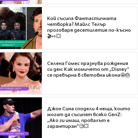
Кой съсипа Фантастичната
четворка? Майлс Телър
проговаря десетилетие по-късно
🎬👀💥
Селена Гомес празнува рождения
си ден: Как момичето от „Disney“
се превърна в световна икона🤩🎂
Джон Сина сподели 4 неща, които
могат да съсипят всяко GenZ:
„Ако ги имаш, провалът е
гарантиран“🧐💥