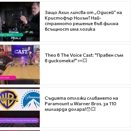
Защо Ахил липсва от „Одисей“ на
Кристофър Нолън? Най-
странното решение във филма
всъщност има логика
Theo в The Voice Cast: "Правен съм
в дискотека!" 👀💥
Съдията отложи сливането на
Paramount и Warner Bros. за 110
милиарда долара!😯💥