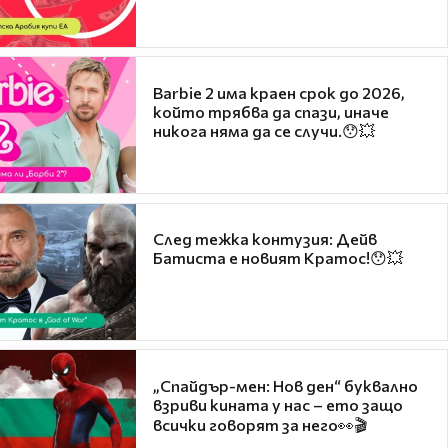
Barbie 2 има краен срок до 2026,
който трябва да спази, иначе
никога няма да се случи.😯💥
След тежка контузия: Дейв
Батиста е новият Кратос!😯💥
„Спайдър-мен: Нов ден“ буквално
взриви кината у нас – ето защо
всички говорят за него👀🎬