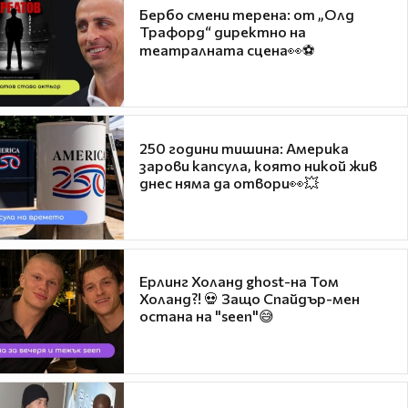
Бербо смени терена: от „Олд
Трафорд“ директно на
театралната сцена👀⚽
250 години тишина: Америка
зарови капсула, която никой жив
днес няма да отвори👀💥
Ерлинг Холанд ghost-на Том
Холанд?! 💀 Защо Спайдър-мен
остана на "seen"😅