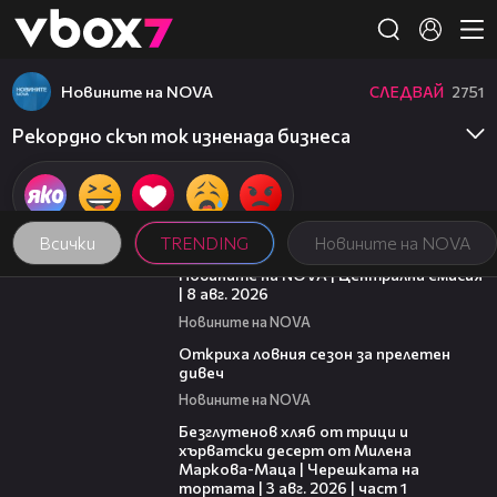
Member of
👾
Новините на NOVA
СЛЕДВАЙ
2751
Рекордно скъп ток изненада бизнеса
Всички
TRENDING
Новините на NOVA
29:15
Новините на NOVA | Централна емисия
| 8 авг. 2026
Новините на NOVA
02:01
Откриха ловния сезон за прелетен
дивеч
Новините на NOVA
16:02
Безглутенов хляб от трици и
хърватски десерт от Милена
Маркова-Маца | Черешката на
тортата | 3 авг. 2026 | част 1