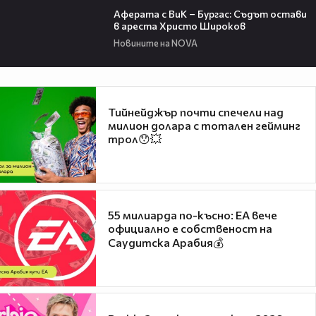
Аферата с ВиК – Бургас: Съдът остави
в ареста Христо Широков
Новините на NOVA
Тийнейджър почти спечели над
милион долара с тотален гейминг
трол😯💥
55 милиарда по-късно: EA вече
официално е собственост на
Саудитска Арабия💰