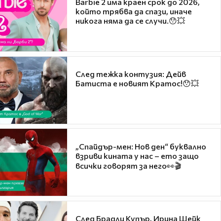
Barbie 2 има краен срок до 2026,
който трябва да спази, иначе
никога няма да се случи.😯💥
След тежка контузия: Дейв
Батиста е новият Кратос!😯💥
„Спайдър-мен: Нов ден“ буквално
взриви кината у нас – ето защо
всички говорят за него👀🎬
След Брадли Купър, Ирина Шейк