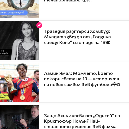
Трагедия разтърси Холивуд:
Младата звезда от „Годзила
срещу Конг“ си отиде на 18🕊️
Ламин Ямал: Момчето, което
покори света на 19 — историята
на новия символ във футбола🤩⚽
Защо Ахил липсва от „Одисей“ на
Кристофър Нолън? Най-
странното решение във филма