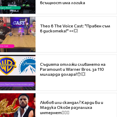
всъщност има логика
Theo в The Voice Cast: "Правен съм
в дискотека!" 👀💥
Съдията отложи сливането на
Paramount и Warner Bros. за 110
милиарда долара!😯💥
Любов или скандал? Карди Би и
Мадука Окойе разпалиха
интернет❤️‍🔥🔥