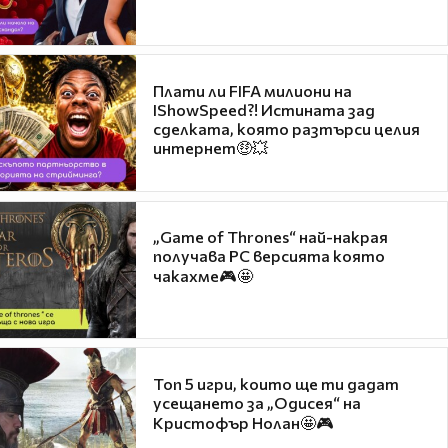
Плати ли FIFA милиони на
IShowSpeed?! Истината зад
сделката, която разтърси целия
интернет🤑💥
„Game of Thrones“ най-накрая
получава PC версията която
чакахме🎮🤩
Топ 5 игри, които ще ти дадат
усещането за „Одисея“ на
Кристофър Нолан🤩🎮