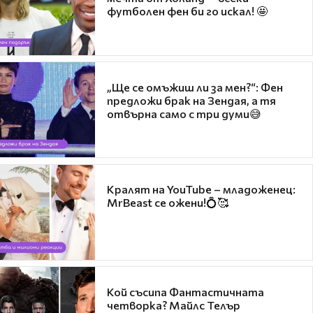
футболен фен би го искал! 🤩
„Ще се омъжиш ли за мен?“: Фен
предложи брак на Зендая, а тя
отвърна само с три думи😅
Кралят на YouTube – младоженец:
MrBeast се ожени!💍🥰
Кой съсипа Фантастичната
четворка? Майлс Телър