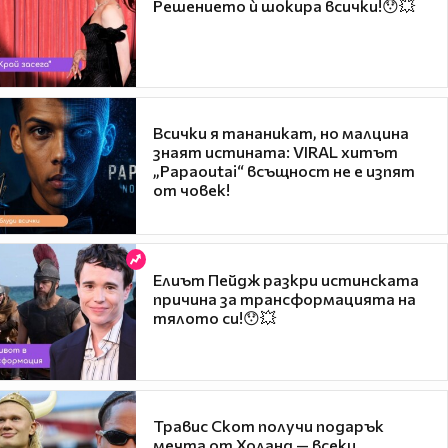
Решението ѝ шокира всички!😯💥
Всички я тананикат, но малцина
знаят истината: VIRAL хитът
„Papaoutai“ всъщност не е изпят
от човек!
Елиът Пейдж разкри истинската
причина за трансформацията на
тялото си!😯💥
Травис Скот получи подарък
мечта от Холанд — всеки