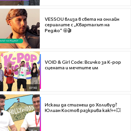
VESSOU влиза в света на онлайн
сериалите с „Кварталът на
Реджо“ 🤩🎬
VOID & Girl Code: Всичко за K-pop
сцената и мечтите им
07:50
Искаш да стигнеш до Холивуд?
Юлиан Костов разкрива как!👀💥
15:15