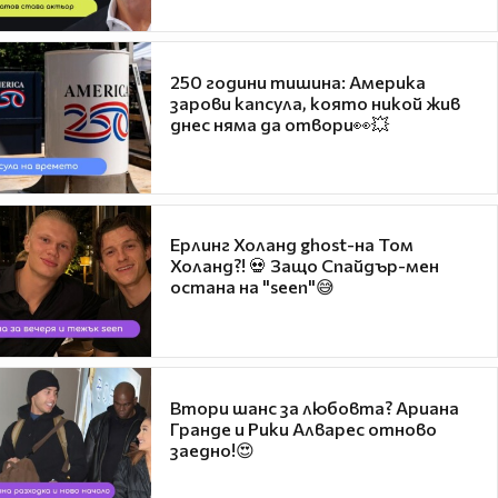
250 години тишина: Америка
зарови капсула, която никой жив
днес няма да отвори👀💥
Ерлинг Холанд ghost-на Том
Холанд?! 💀 Защо Спайдър-мен
остана на "seen"😅
Втори шанс за любовта? Ариана
Гранде и Рики Алварес отново
заедно!😍