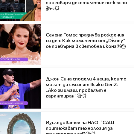
проговаря десетилетие по-късно
🎬👀💥
Селена Гомес празнува рождения
си ден: Как момичето от „Disney“
се превърна в световна икона🤩🎂
Джон Сина сподели 4 неща, които
могат да съсипят всяко GenZ:
„Ако ги имаш, провалът е
гарантиран“🧐💥
Изследовател на НЛО: "САЩ
притежават технология за
телепортация!"😯💥