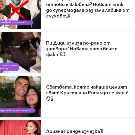
отново е влюбена? Новият мъж
до супермодела разпали лавина от
слухове🧐
Пи Диди излиза по-рано от
затвора? Новата дата вече е
факт!💥
Сватбата, която чакаше целият
свят! Кристиано Роналдо се жени!
💍🍾
Ариана Гранде изчезва?!