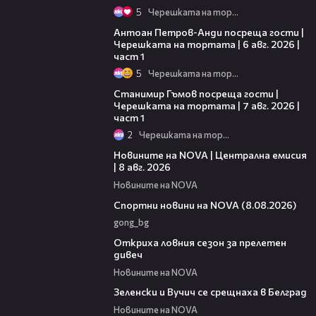
5
Черешката на тортата
19:09
Антоан Петров-Анди посреща гости |
Черешката на тортата | 6 авг. 2026 |
част 1
5
Черешката на тортата
16:22
Станимир Гъмов посреща гости |
Черешката на тортата | 7 авг. 2026 |
част 1
2
Черешката на тортата
29:15
Новините на NOVA | Централна емисия
| 8 авг. 2026
Новините на NOVA
04:09
Спортни новини на NOVA (8.08.2026)
gong_bg
02:01
Откриха ловния сезон за прелетен
дивеч
Новините на NOVA
00:53
Зеленски и Вучич се срещнаха в Белград
Новините на NOVA
01:19