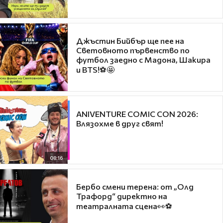
Джъстин Бийбър ще пее на
Световното първенство по
футбол заедно с Мадона, Шакира
и BTS!⚽🤩
ANIVENTURE COMIC CON 2026:
Влязохме в друг свят!
08:16
Бербо смени терена: от „Олд
Трафорд“ директно на
театралната сцена👀⚽