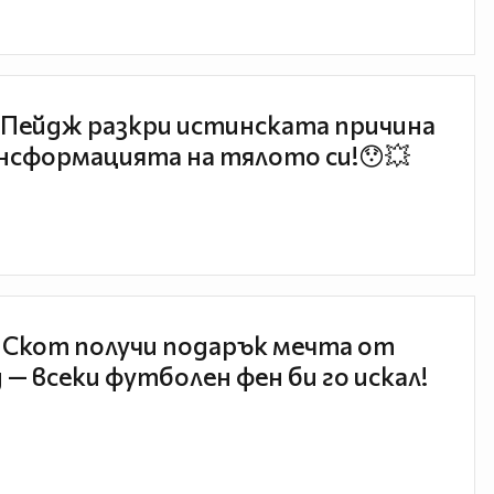
Пейдж разкри истинската причина
нсформацията на тялото си!😯💥
 Скот получи подарък мечта от
 — всеки футболен фен би го искал!