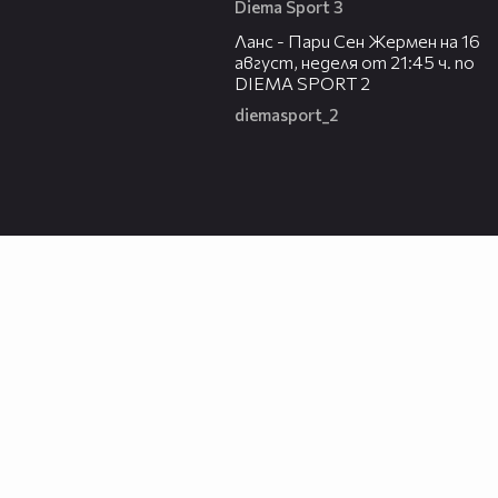
Diema Sport 3
00:45
Ланс - Пари Сен Жермен на 16
август, неделя от 21:45 ч. по
DIEMA SPORT 2
diemasport_2