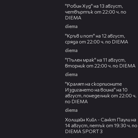
"Робин Худ" на 13 август,
четвъртък от 22:00 ч. по
DIEMA
diema
00:29
"Кръв и пот" на 12 август,
сряда от 22:00 ч. по DIEMA
diema
00:31
"Пълен мрак" на 11 август,
вторник от 22:00 ч. по DIEMA
diema
00:30
"Кралят на скорпионите
Издигането на воина" на 10
август, понеделник от 22:00 ч.
по DIEMA
diema
00:36
Холщайн Кийл - Санкт Паули на
14 август, петък от 19:30 ч. по
DIEMA SPORT 3