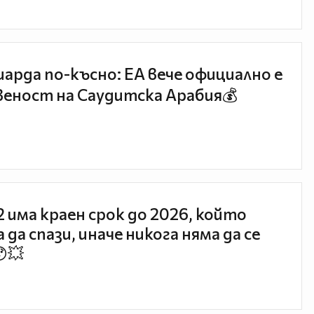
иарда по-късно: EA вече официално е
еност на Саудитска Арабия💰
 2 има краен срок до 2026, който
 да спази, иначе никога няма да се
😯💥