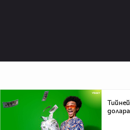
Тийней
долара