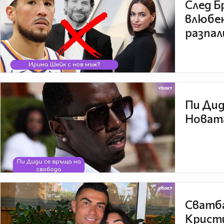
След Б
влюбен
разпал
Пи Дид
Новата
Сватба
Кристи