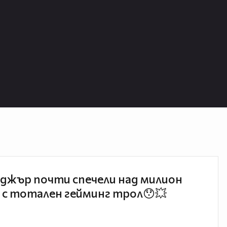
джър почти спечели над милион
 с тотален гейминг трол😯💥