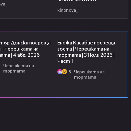
ova_
kinonova_
17:43
10:44
тър Донски посреща
Енджи Касабие посреща
 | Черешката на
гости | Черешката на
та | 4 авг. 2026
тортата | 31 юли 2026 |
Част 1
4
Черешката на
тортата
6
Черешката на
тортата