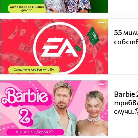
55 мил
собств
Barbie
трябва
случи.