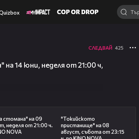
Quizbox
СЛЕДВАЙ
425
на 14 юни, неделя от 21:00 ч,
00:31
00:31
 стомана" на 09
"Токийското
т, неделя от 21:00 ч.
пристанище" на 08
INO NOVA
август, събота от 23:15
ч. по KINO NOVA