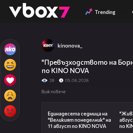
Member of
👾
Trending
kinonova_
"Превъзходството на Борн" 
по KINO NOVA
28
05.06.2026
Виж повече
00:31
Единадесета седмица на
"Жива
"Великият понеделник" на
авгус
11 август по KINO NOVA
по K