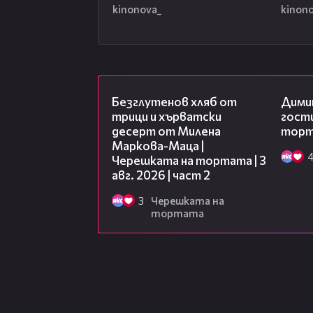
kinonova_
kinon
15:35
Безглутенов хляб от
Дими
трици и хърватски
гости
десерт от Милена
торта
Маркова-Маца |
Черешката на тортата | 3
авг. 2026 | част 2
3
Черешката на
тортата