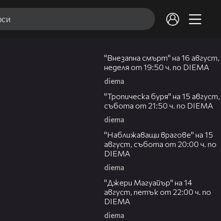
00:33
"Внезапна смърт" на 16 август,
неделя от 19:50 ч. по DIEMA
diema
00:32
"Тропическа буря" на 15 август,
събота от 21:50 ч. по DIEMA
diema
00:30
"Наближаващи врагове" на 15
август, събота от 20:00 ч. по
DIEMA
diema
00:30
"Джери Магуайър" на 14
август, петък от 22:00 ч. по
DIEMA
diema
00:34