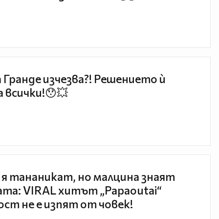
 Гранде изчезва?! Решението ѝ
 всички!😯💥
 я тананикат, но малцина знаят
та: VIRAL хитът „Papaoutai“
ст не е изпят от човек!