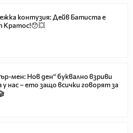
ежка контузия: Дейв Батиста е
 Кратос!😯💥
ър-мен: Нов ден“ буквално взриви
 у нас – ето защо всички говорят за
🎬