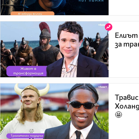
Елиът 
за тра
Травис
Холанд
🤩