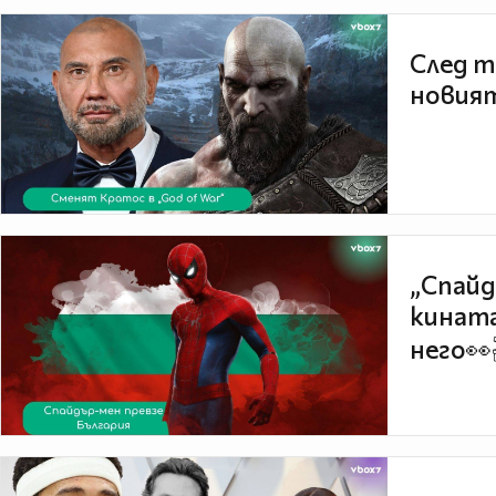
След т
новият
„Спайд
кината
него👀