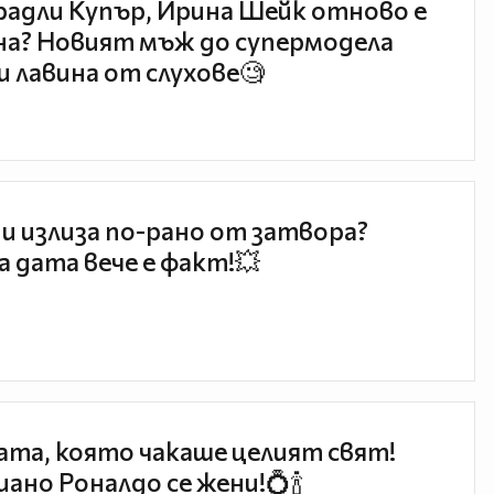
радли Купър, Ирина Шейк отново е
а? Новият мъж до супермодела
и лавина от слухове🧐
и излиза по-рано от затвора?
 дата вече е факт!💥
та, която чакаше целият свят!
ано Роналдо се жени!💍🍾