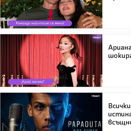
Ариана
шокира
Всички
истина
всъщно