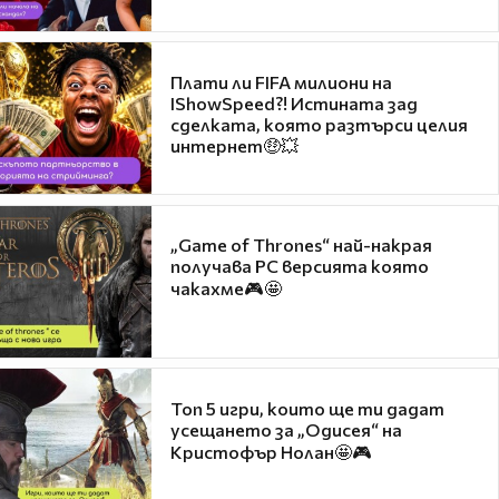
Плати ли FIFA милиони на
IShowSpeed?! Истината зад
сделката, която разтърси целия
интернет🤑💥
„Game of Thrones“ най-накрая
получава PC версията която
чакахме🎮🤩
Топ 5 игри, които ще ти дадат
усещането за „Одисея“ на
Кристофър Нолан🤩🎮