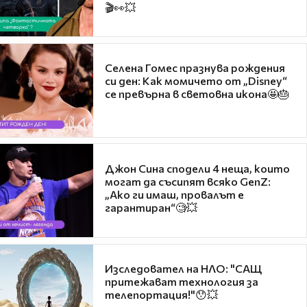
🎬👀💥
Селена Гомес празнува рождения
си ден: Как момичето от „Disney“
се превърна в световна икона🤩🎂
Джон Сина сподели 4 неща, които
могат да съсипят всяко GenZ:
„Ако ги имаш, провалът е
гарантиран“🧐💥
Изследовател на НЛО: "САЩ
притежават технология за
телепортация!"😯💥