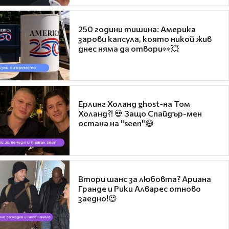
250 години тишина: Америка
зарови капсула, която никой жив
днес няма да отвори👀💥
Ерлинг Холанд ghost-на Том
Холанд?! 💀 Защо Спайдър-мен
остана на "seen"😅
Втори шанс за любовта? Ариана
Гранде и Рики Алварес отново
заедно!😍