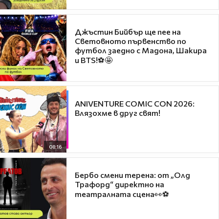
Джъстин Бийбър ще пее на
Световното първенство по
футбол заедно с Мадона, Шакира
и BTS!⚽🤩
ANIVENTURE COMIC CON 2026:
Влязохме в друг свят!
08:16
Бербо смени терена: от „Олд
Трафорд“ директно на
театралната сцена👀⚽