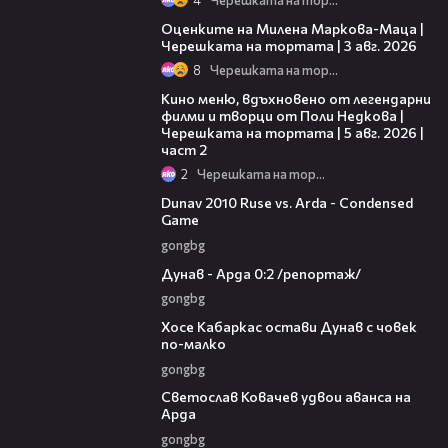
14:06
Оценките на Милена Маркова-Маца |
Черешката на тортата | 3 авг. 2026
8
Черешката на тортата
15:31
Кино меню, вдъхновено от легендарни
филми и творци от Поли Недкова |
Черешката на тортата | 5 авг. 2026 |
част 2
2
Черешката на тортата
20:01
Dunav 2010 Ruse vs. Arda - Condensed
Game
gongbg
06:10
Дунав - Арда 0:2 /репортаж/
gongbg
00:31
Хосе Кабаркас остави Дунав с човек
по-малко
gongbg
01:07
Светослав Ковачев удвои аванса на
Арда
gongbg
03:00