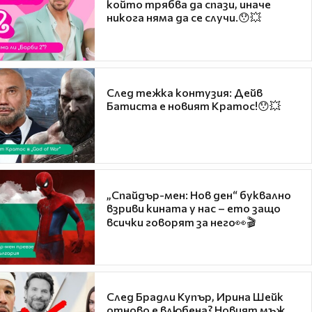
който трябва да спази, иначе
никога няма да се случи.😯💥
След тежка контузия: Дейв
Батиста е новият Кратос!😯💥
„Спайдър-мен: Нов ден“ буквално
взриви кината у нас – ето защо
всички говорят за него👀🎬
След Брадли Купър, Ирина Шейк
отново е влюбена? Новият мъж