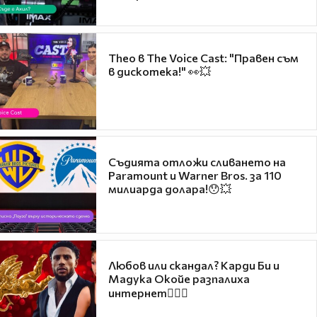
Theo в The Voice Cast: "Правен съм
в дискотека!" 👀💥
Съдията отложи сливането на
Paramount и Warner Bros. за 110
милиарда долара!😯💥
Любов или скандал? Карди Би и
Мадука Окойе разпалиха
интернет❤️‍🔥🔥