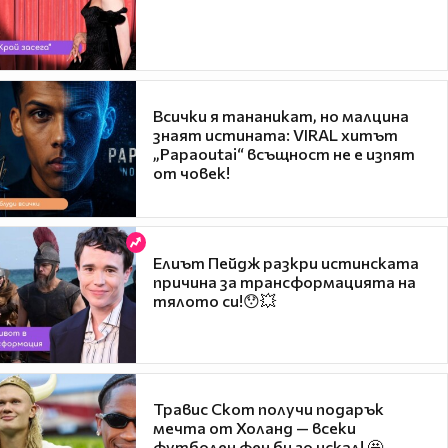
Всички я тананикат, но малцина
знаят истината: VIRAL хитът
„Papaoutai“ всъщност не е изпят
от човек!
Елиът Пейдж разкри истинската
причина за трансформацията на
тялото си!😯💥
Травис Скот получи подарък
мечта от Холанд — всеки
футболен фен би го искал! 🤩