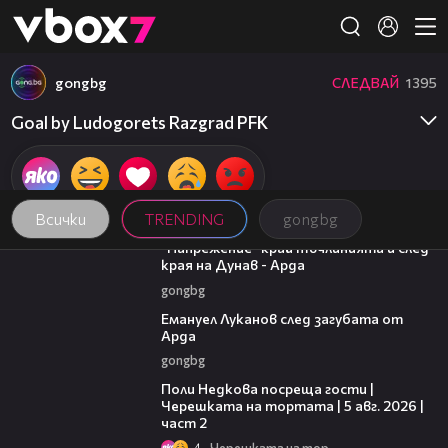
Member of
👾
gongbg
СЛЕДВАЙ
1395
Goal by Ludogorets Razgrad PFK
Всички
TRENDING
gongbg
00:37
"Напрежение" край тъчлинията и след
края на Дунав - Арда
gongbg
03:53
Емануел Луканов след загубата от
Арда
gongbg
13:03
Поли Недкова посреща гости |
Черешката на тортата | 5 авг. 2026 |
част 2
4
Черешката на тортата