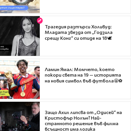
Трагедия разтърси Холивуд:
Младата звезда от „Годзила
срещу Конг“ си отиде на 18🕊️
Ламин Ямал: Момчето, което
покори света на 19 — историята
на новия символ във футбола🤩⚽
Защо Ахил липсва от „Одисей“ на
Кристофър Нолън? Най-
странното решение във филма
всъщност има логика