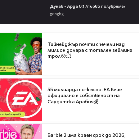
Дунав - Арда 0:1 /първо полувреме/
gongbg
Тийнейджър почти спечели над
милион долара с тотален гейминг
трол😯💥
55 милиарда по-късно: EA вече
официално е собственост на
Саудитска Арабия💰
Barbie 2 има краен срок до 2026,