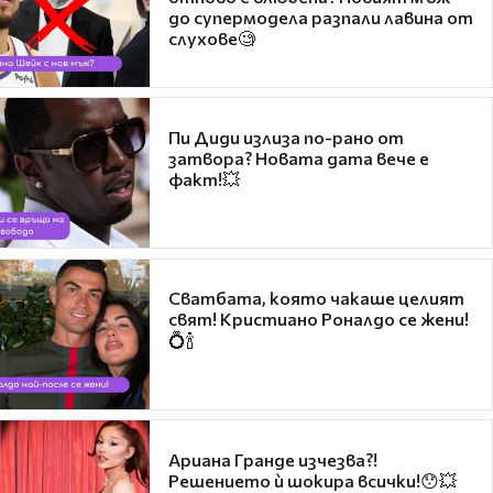
до супермодела разпали лавина от
слухове🧐
Пи Диди излиза по-рано от
затвора? Новата дата вече е
факт!💥
Сватбата, която чакаше целият
свят! Кристиано Роналдо се жени!
💍🍾
Ариана Гранде изчезва?!
Решението ѝ шокира всички!😯💥