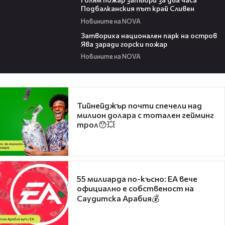
Подбалканския път край Сливен
Новините на NOVA
00:50
Затвориха национален парк на остров
Ява заради горски пожар
Новините на NOVA
Тийнейджър почти спечели над
милион долара с тотален гейминг
трол😯💥
55 милиарда по-късно: EA вече
официално е собственост на
Саудитска Арабия💰