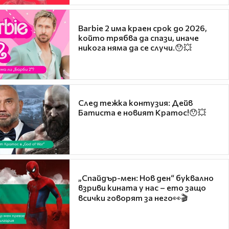
Barbie 2 има краен срок до 2026,
който трябва да спази, иначе
никога няма да се случи.😯💥
След тежка контузия: Дейв
Батиста е новият Кратос!😯💥
„Спайдър-мен: Нов ден“ буквално
взриви кината у нас – ето защо
всички говорят за него👀🎬