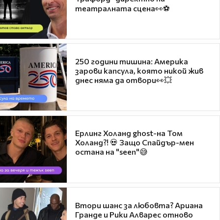
театралната сцена👀⚽
250 години тишина: Америка
зарови капсула, която никой жив
днес няма да отвори👀💥
Ерлинг Холанд ghost-на Том
Холанд?! 💀 Защо Спайдър-мен
остана на "seen"😅
Втори шанс за любовта? Ариана
Гранде и Рики Алварес отново