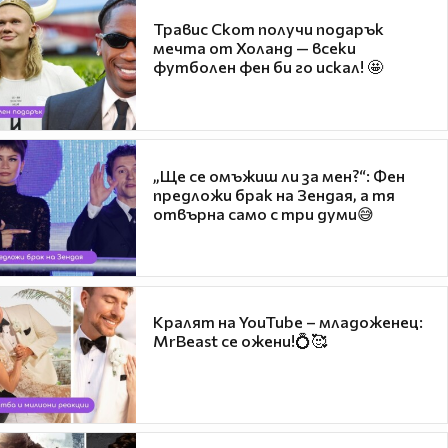
Травис Скот получи подарък
мечта от Холанд — всеки
футболен фен би го искал! 🤩
„Ще се омъжиш ли за мен?“: Фен
предложи брак на Зендая, а тя
отвърна само с три думи😅
Кралят на YouTube – младоженец:
MrBeast се ожени!💍🥰