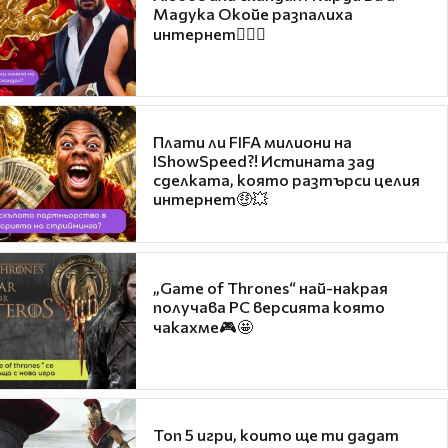
Мадука Окойе разпалиха
интернет❤️‍🔥🔥
Плати ли FIFA милиони на
IShowSpeed?! Истината зад
сделката, която разтърси целия
интернет🤑💥
„Game of Thrones“ най-накрая
получава PC версията която
чакахме🎮🤩
Топ 5 игри, които ще ти дадат