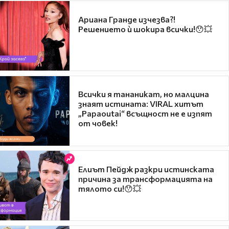
Ариана Гранде изчезва?!
Решението ѝ шокира всички!😯💥
Всички я тананикат, но малцина
знаят истината: VIRAL хитът
„Papaoutai“ всъщност не е изпят
от човек!
Елиът Пейдж разкри истинската
причина за трансформацията на
тялото си!😯💥