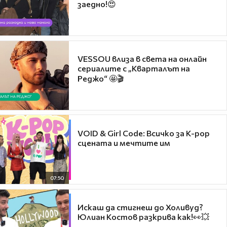
заедно!😍
VESSOU влиза в света на онлайн
сериалите с „Кварталът на
Реджо“ 🤩🎬
VOID & Girl Code: Всичко за K-pop
сцената и мечтите им
07:50
Искаш да стигнеш до Холивуд?
Юлиан Костов разкрива как!👀💥