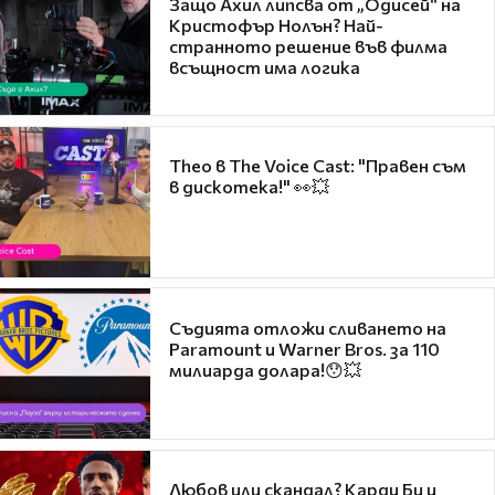
Защо Ахил липсва от „Одисей“ на
Кристофър Нолън? Най-
странното решение във филма
всъщност има логика
Theo в The Voice Cast: "Правен съм
в дискотека!" 👀💥
Съдията отложи сливането на
Paramount и Warner Bros. за 110
милиарда долара!😯💥
Любов или скандал? Карди Би и