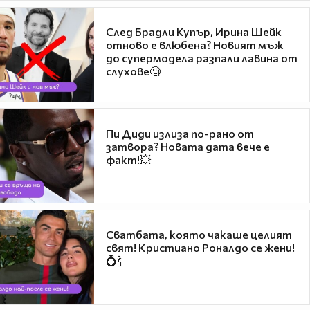
След Брадли Купър, Ирина Шейк
отново е влюбена? Новият мъж
до супермодела разпали лавина от
слухове🧐
Пи Диди излиза по-рано от
затвора? Новата дата вече е
факт!💥
Сватбата, която чакаше целият
свят! Кристиано Роналдо се жени!
💍🍾