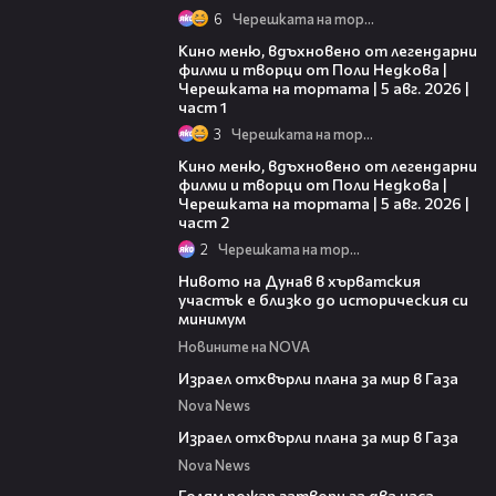
6
Черешката на тортата
15:39
Кино меню, вдъхновено от легендарни
филми и творци от Поли Недкова |
Черешката на тортата | 5 авг. 2026 |
част 1
3
Черешката на тортата
15:31
Кино меню, вдъхновено от легендарни
филми и творци от Поли Недкова |
Черешката на тортата | 5 авг. 2026 |
част 2
2
Черешката на тортата
05:15
Нивото на Дунав в хърватския
участък е близко до историческия си
минимум
Новините на NOVA
00:46
Израел отхвърли плана за мир в Газа
Nova News
00:46
Израел отхвърли плана за мир в Газа
Nova News
00:36
Голям пожар затвори за два часа