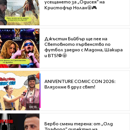
усещането за „Одисея“ на
Кристофър Нолан🤩🎮
Джъстин Бийбър ще пее на
Световното първенство по
футбол заедно с Мадона, Шакира
и BTS!⚽🤩
ANIVENTURE COMIC CON 2026:
Влязохме в друг свят!
08:16
Бербо смени терена: от „Олд
Трафорд“ директно на