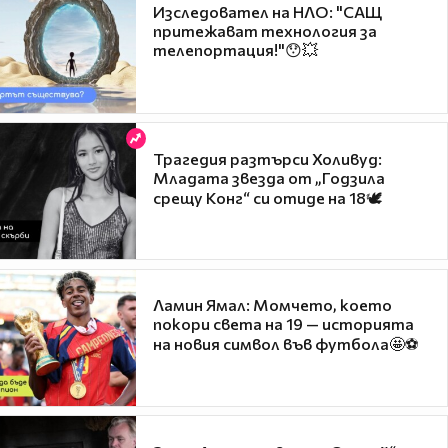
Изследовател на НЛО: "САЩ
притежават технология за
телепортация!"😯💥
Трагедия разтърси Холивуд:
Младата звезда от „Годзила
срещу Конг“ си отиде на 18🕊️
Ламин Ямал: Момчето, което
покори света на 19 — историята
на новия символ във футбола🤩⚽