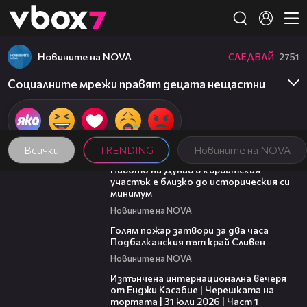
Member of
👾
Новините на NOVA
СЛЕДВАЙ
2751
Социалните мрежи правят децата нещастни
Всички
TRENDING
Новините на NOVA
05:15
Нивото на Дунав в хърватския
участък е близко до историческия си
минимум
Новините на NOVA
00:36
Голям пожар затвори за два часа
Подбалканския път край Сливен
Новините на NOVA
18:07
Изтънчена интернационална вечеря
от Енджи Касабие | Черешката на
тортата | 31 юли 2026 | Част 1