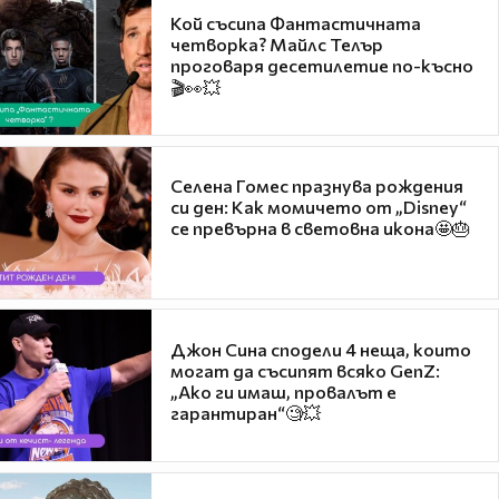
Кой съсипа Фантастичната
четворка? Майлс Телър
проговаря десетилетие по-късно
🎬👀💥
Селена Гомес празнува рождения
си ден: Как момичето от „Disney“
се превърна в световна икона🤩🎂
Джон Сина сподели 4 неща, които
могат да съсипят всяко GenZ:
„Ако ги имаш, провалът е
гарантиран“🧐💥