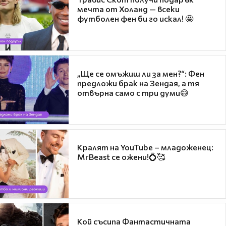
мечта от Холанд — всеки
футболен фен би го искал! 🤩
„Ще се омъжиш ли за мен?“: Фен
предложи брак на Зендая, а тя
отвърна само с три думи😅
Кралят на YouTube – младоженец:
MrBeast се ожени!💍🥰
Кой съсипа Фантастичната