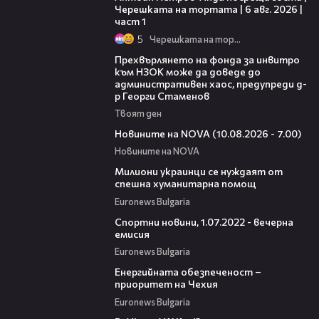
Черешката на тортата | 6 авг. 2026 |
част 1
5
Черешката на тортата
08:42
Прехвърлянето на фонда за инвитро
към НЗОК може да доведе до
административен хаос, предупреди д-
р Георги Стаменов
Твоят ден
04:15
Новините на NOVA (10.08.2026 - 7.00)
Новините на NOVA
01:11
Милиони украинци се нуждаят от
спешна хуманитарна помощ
Euronews Bulgaria
07:44
Спортни новини, 1.07.2022 - вечерна
емисия
Euronews Bulgaria
01:46
Енергийната обезпеченост –
приоритет на Чехия
Euronews Bulgaria
08:40