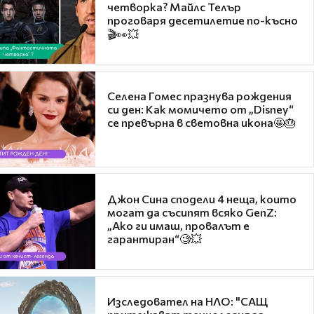
четворка? Майлс Телър
проговаря десетилетие по-късно
🎬👀💥
Селена Гомес празнува рождения
си ден: Как момичето от „Disney“
се превърна в световна икона🤩🎂
Джон Сина сподели 4 неща, които
могат да съсипят всяко GenZ:
„Ако ги имаш, провалът е
гарантиран“🧐💥
Изследовател на НЛО: "САЩ