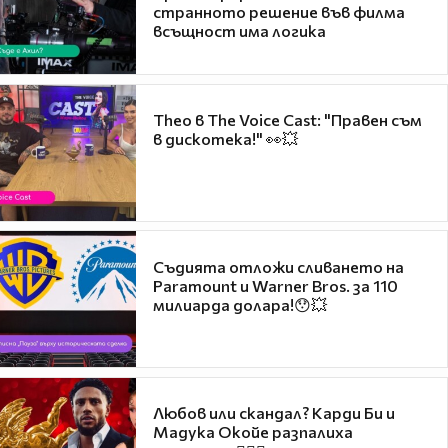
странното решение във филма
всъщност има логика
Theo в The Voice Cast: "Правен съм
в дискотека!" 👀💥
Съдията отложи сливането на
Paramount и Warner Bros. за 110
милиарда долара!😯💥
Любов или скандал? Карди Би и
Мадука Окойе разпалиха