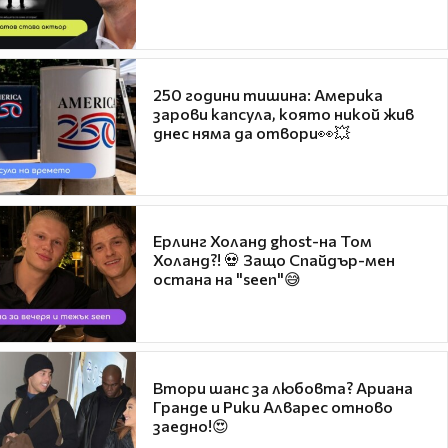
250 години тишина: Америка
зарови капсула, която никой жив
днес няма да отвори👀💥
Ерлинг Холанд ghost-на Том
Холанд?! 💀 Защо Спайдър-мен
остана на "seen"😅
Втори шанс за любовта? Ариана
Гранде и Рики Алварес отново
заедно!😍