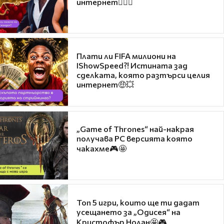
интернет❤️‍🔥🔥
Плати ли FIFA милиони на
IShowSpeed?! Истината зад
сделката, която разтърси целия
интернет🤑💥
„Game of Thrones“ най-накрая
получава PC версията която
чакахме🎮🤩
Топ 5 игри, които ще ти дадат
усещането за „Одисея“ на
Кристофър Нолан🤩🎮