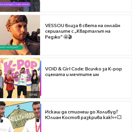
VESSOU влиза в света на онлайн
сериалите с „Кварталът на
Реджо“ 🤩🎬
VOID & Girl Code: Всичко за K-pop
сцената и мечтите им
07:50
Искаш да стигнеш до Холивуд?
Юлиан Костов разкрива как!👀💥