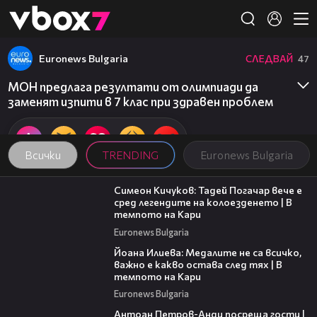
Member of
👾
Euronews Bulgaria
СЛЕДВАЙ
47
МОН предлага резултати от олимпиади да
заменят изпити в 7 клас при здравен проблем
Всички
TRENDING
Euronews Bulgaria
11:23
Симеон Кичуков: Тадей Погачар вече е
сред легендите на колоезденето | В
темпото на Кари
Euronews Bulgaria
14:33
Йоана Илиева: Медалите не са всичко,
важно е какво остава след тях | В
темпото на Кари
Euronews Bulgaria
19:09
Антоан Петров-Анди посреща гости |