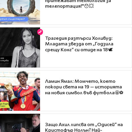
притежават технология за
телепортация!"😯💥
Трагедия разтърси Холивуд:
Младата звезда от „Годзила
срещу Конг“ си отиде на 18🕊️
Ламин Ямал: Момчето, което
покори света на 19 — историята
на новия символ във футбола🤩⚽
Защо Ахил липсва от „Одисей“ на
Кристофър Нолън? Най-