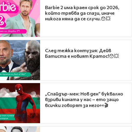
Barbie 2 има краен срок до 2026,
който трябва да спази, иначе
никога няма да се случи.😯💥
След тежка контузия: Дейв
Батиста е новият Кратос!😯💥
„Спайдър-мен: Нов ден“ буквално
взриви кината у нас – ето защо
всички говорят за него👀🎬