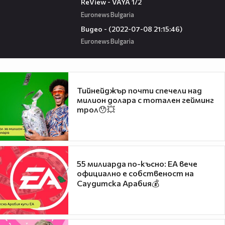
ReView - VAYA 1/2
Euronews Bulgaria
07:52
Видео - (2022-07-08 21:15:46)
Euronews Bulgaria
Тийнейджър почти спечели над
милион долара с тотален гейминг
трол😯💥
55 милиарда по-късно: EA вече
официално е собственост на
Саудитска Арабия💰