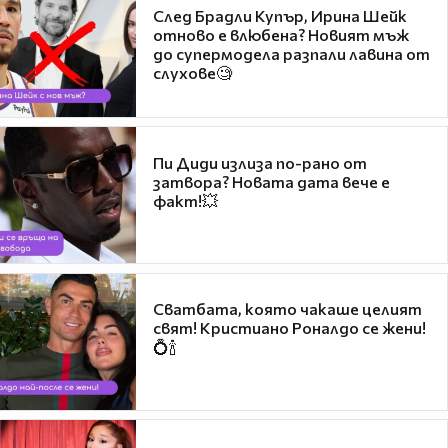
След Брадли Купър, Ирина Шейк
отново е влюбена? Новият мъж
до супермодела разпали лавина от
слухове🧐
Пи Диди излиза по-рано от
затвора? Новата дата вече е
факт!💥
Сватбата, която чакаше целият
свят! Кристиано Роналдо се жени!
💍🍾