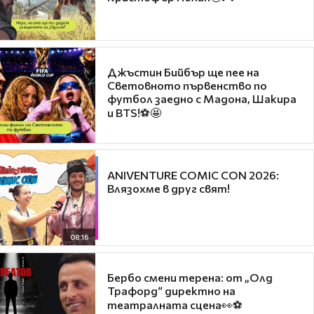
Джъстин Бийбър ще пее на
Световното първенство по
футбол заедно с Мадона, Шакира
и BTS!⚽🤩
ANIVENTURE COMIC CON 2026:
Влязохме в друг свят!
08:16
Бербо смени терена: от „Олд
Трафорд“ директно на
театралната сцена👀⚽