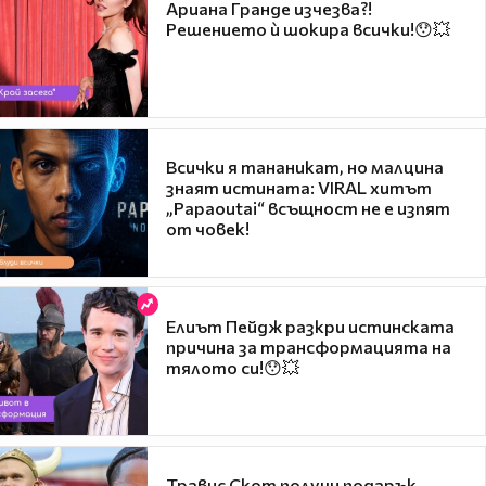
Ариана Гранде изчезва?!
Решението ѝ шокира всички!😯💥
Всички я тананикат, но малцина
знаят истината: VIRAL хитът
„Papaoutai“ всъщност не е изпят
от човек!
Елиът Пейдж разкри истинската
причина за трансформацията на
тялото си!😯💥
Травис Скот получи подарък