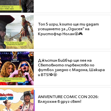
Топ 5 игри, които ще ти дадат
усещането за „Одисея“ на
Кристофър Нолан🤩🎮
Джъстин Бийбър ще пее на
Световното първенство по
футбол заедно с Мадона, Шакира
и BTS!⚽🤩
ANIVENTURE COMIC CON 2026:
Влязохме в друг свят!