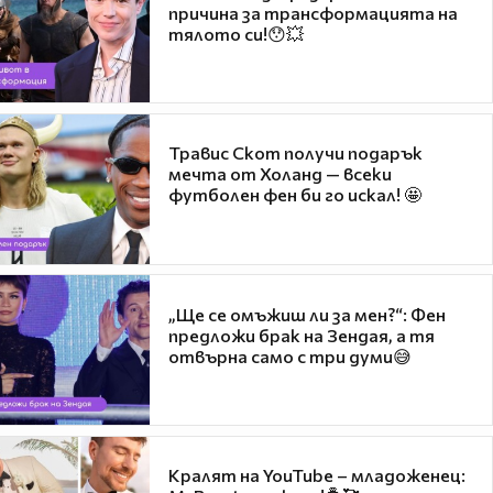
причина за трансформацията на
тялото си!😯💥
Травис Скот получи подарък
мечта от Холанд — всеки
футболен фен би го искал! 🤩
„Ще се омъжиш ли за мен?“: Фен
предложи брак на Зендая, а тя
отвърна само с три думи😅
Кралят на YouTube – младоженец: