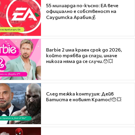
55 милиарда по-късно: EA вече
официално е собственост на
Саудитска Арабия💰
Barbie 2 има краен срок до 2026,
който трябва да спази, иначе
никога няма да се случи.😯💥
След тежка контузия: Дейв
Батиста е новият Кратос!😯💥