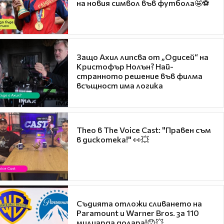
на новия символ във футбола🤩⚽
Защо Ахил липсва от „Одисей“ на
Кристофър Нолън? Най-
странното решение във филма
всъщност има логика
Theo в The Voice Cast: "Правен съм
в дискотека!" 👀💥
Съдията отложи сливането на
Paramount и Warner Bros. за 110
милиарда долара!😯💥