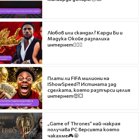
Любов или скандал? Карди Би и
Мадука Окойе разпалиха
интернет❤️‍🔥🔥
Плати ли FIFA милиони на
IShowSpeed?! Истината зад
сделката, която разтърси целия
интернет🤑💥
„Game of Thrones“ най-накрая
получава PC версията която
чакахме🎮🤩