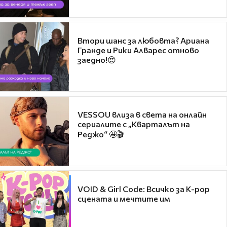
Втори шанс за любовта? Ариана
Гранде и Рики Алварес отново
заедно!😍
VESSOU влиза в света на онлайн
сериалите с „Кварталът на
Реджо“ 🤩🎬
VOID & Girl Code: Всичко за K-pop
сцената и мечтите им