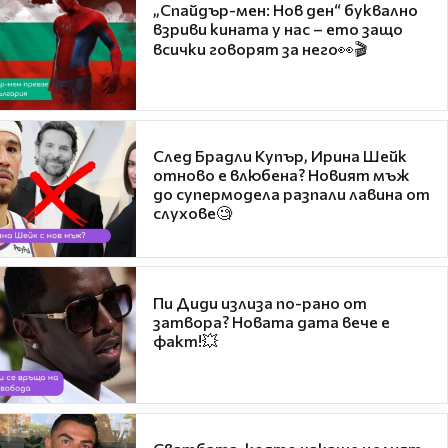
„Спайдър-мен: Нов ден“ буквално
взриви кината у нас – ето защо
всички говорят за него👀🎬
След Брадли Купър, Ирина Шейк
отново е влюбена? Новият мъж
до супермодела разпали лавина от
слухове🧐
Пи Диди излиза по-рано от
затвора? Новата дата вече е
факт!💥