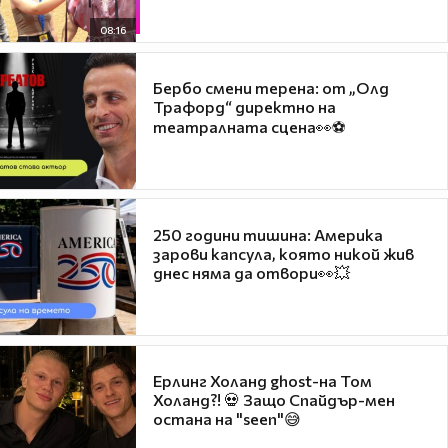
08:16
Бербо смени терена: от „Олд
Трафорд“ директно на
театралната сцена👀⚽
250 години тишина: Америка
зарови капсула, която никой жив
днес няма да отвори👀💥
Ерлинг Холанд ghost-на Том
Холанд?! 💀 Защо Спайдър-мен
остана на "seen"😅