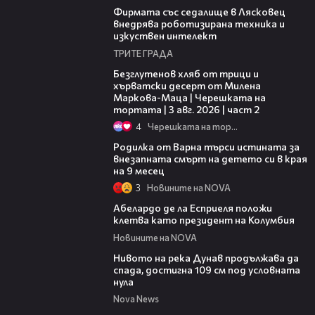
Фирмата със седалище в Лясковец
внедрява роботизирана техника и
изкуствен интелект
ТРИТЕ ГРАДА
15:35
Безглутенов хляб от трици и
хърватски десерт от Милена
Маркова-Маца | Черешката на
тортата | 3 авг. 2026 | част 2
4
Черешката на тортата
03:09
Родилка от Варна търси истината за
внезапната смърт на детето си в края
на 9 месец
3
Новините на NOVA
03:25
Абелардо де ла Есприеля положи
клетва като президент на Колумбия
Новините на NOVA
00:23
Нивото на река Дунав продължава да
спада, достигна 109 см под условната
нула
Nova News
00:46