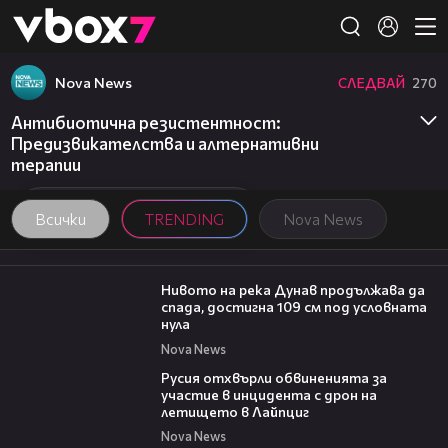
Member of
👾
Nova News
СЛЕДВАЙ
270
Антибиотична резистентност:
Предизвикателства и алтернативни
терапии
Всички
TRENDING
Nova News
00:23
Нивото на река Дунав продължава да
спада, достигна 109 см под условната
нула
Nova News
00:46
Русия отхвърли обвиненията за
участие в инцидента с дрон на
летището в Лайпциг
Nova News
00:06