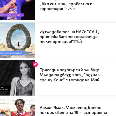
„Ако ги имаш, провалът е
гарантиран“🧐💥
Изследовател на НЛО: "САЩ
притежават технология за
телепортация!"😯💥
Трагедия разтърси Холивуд:
Младата звезда от „Годзила
срещу Конг“ си отиде на 18🕊️
Ламин Ямал: Момчето, което
покори света на 19 — историята