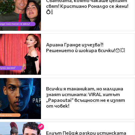
Сватбата, която чакаше целият
свят! Кристиано Роналдо се жени!
💍🍾
Ариана Гранде изчезва?!
Решението ѝ шокира всички!😯💥
Всички я тананикат, но малцина
знаят истината: VIRAL хитът
„Papaoutai“ всъщност не е изпят
от човек!
Елиът Пейдж разкри истинската