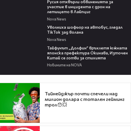
Русия отхвърли обвиненията за
участие в инцидента с дрон на
летището в Лайпциг
Nova News
00:33
Уволниха шофьор на автобус, гледал
TikTok зад волана
Nova News
02:11
Тайфунът „Долфин” връхлетя южната
японска префектура Окинава, Източен
Китай се готви за стихията
Новините на NOVA
Тийнейджър почти спечели над
милион долара с тотален гейминг
трол😯💥