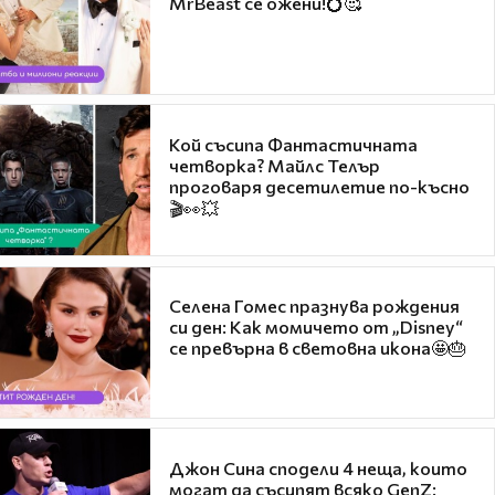
MrBeast се ожени!💍🥰
Кой съсипа Фантастичната
четворка? Майлс Телър
проговаря десетилетие по-късно
🎬👀💥
Селена Гомес празнува рождения
си ден: Как момичето от „Disney“
се превърна в световна икона🤩🎂
Джон Сина сподели 4 неща, които
могат да съсипят всяко GenZ: