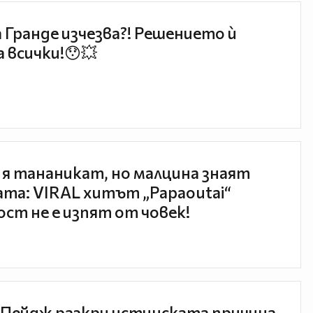
 Гранде изчезва?! Решението ѝ
 всички!😯💥
 я тананикат, но малцина знаят
та: VIRAL хитът „Papaoutai“
ст не е изпят от човек!
Пейдж разкри истинската причина