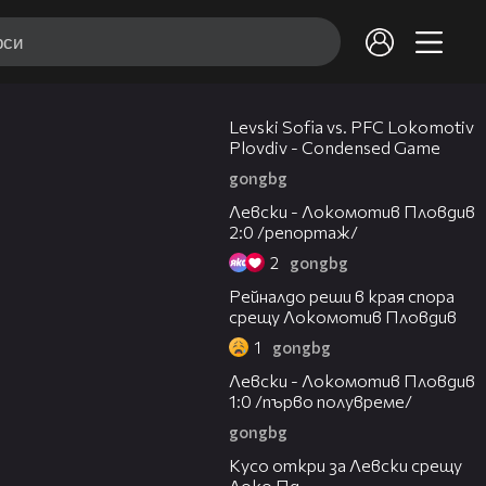
20:09
Levski Sofia vs. PFC Lokomotiv
Plovdiv - Condensed Game
gongbg
06:10
Левски - Локомотив Пловдив
2:0 /репортаж/
2
gongbg
01:14
Рейналдо реши в края спора
срещу Локомотив Пловдив
1
gongbg
02:57
Левски - Локомотив Пловдив
1:0 /първо полувреме/
gongbg
01:07
Кусо откри за Левски срещу
Локо Пд