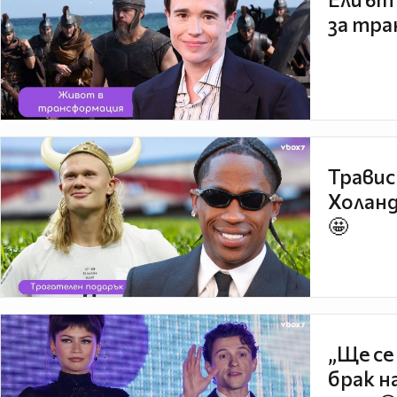
за тра
Травис
Холанд
🤩
„Ще се
брак н