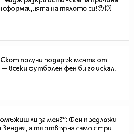
нсформацията на тялото си!😯💥
 Скот получи подарък мечта от
 — всеки футболен фен би го искал!
 омъжиш ли за мен?“: Фен предложи
а Зендая, а тя отвърна само с три