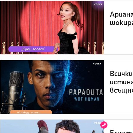
Ариана
шокира
Всички
истина
всъщно
Елиът 