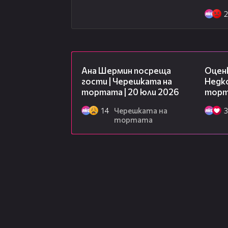
2
19:47
Ана Шермин посреща
Оцен
гости | Черешката на
Недко
тортата | 20 юли 2026
торта
14
Черешката на
3
тортата