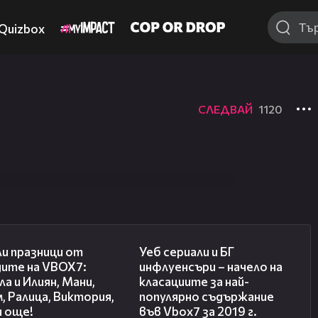
Quizbox
СЛЕДВАЙ
1120
03:02
02:10
и празници от
Уеб сериали и БГ
дите на VBOX7:
инфлуенсъри – начело на
а и Илиян, Мани,
класациите за най-
, Ралица, Виктория,
популярно съдържание
и още!
във Vbox7 за 2019 г.