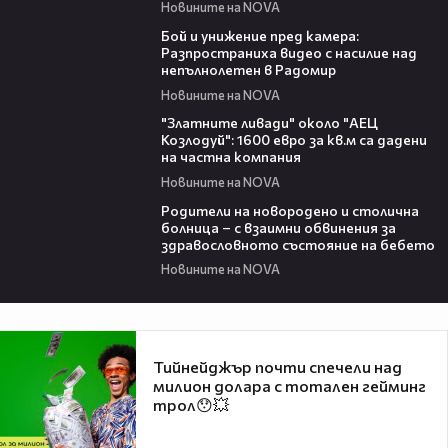
Новините на NOVA
00:50
Бой и унижение пред камера:
Разпространиха видео с насилие над
непълнолетен в Радомир
Новините на NOVA
04:15
"Златните ливади" около "АЕЦ
Козлодуй": 1600 евро за кв.м са дадени
на частна компания
Новините на NOVA
02:32
Родители на новородено и столична
болница – с взаимни обвинения за
здравословното състояние на бебето
Новините на NOVA
Тийнейджър почти спечели над
милион долара с тотален гейминг
трол😯💥