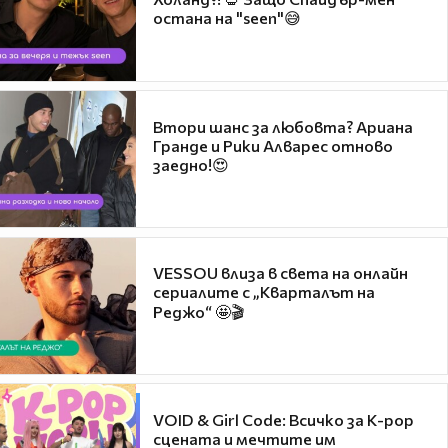
остана на "seen"😅
Втори шанс за любовта? Ариана
Гранде и Рики Алварес отново
заедно!😍
VESSOU влиза в света на онлайн
сериалите с „Кварталът на
Реджо“ 🤩🎬
VOID & Girl Code: Всичко за K-pop
сцената и мечтите им