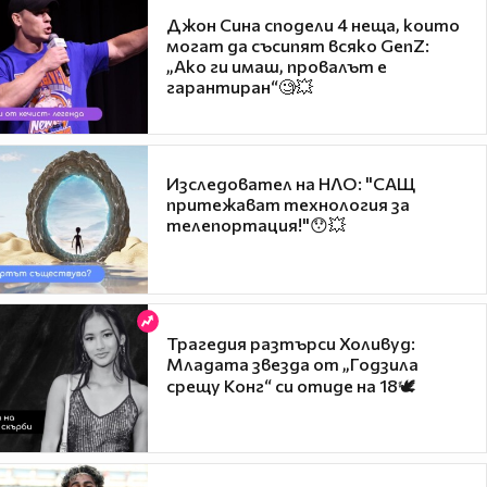
Джон Сина сподели 4 неща, които
могат да съсипят всяко GenZ:
„Ако ги имаш, провалът е
гарантиран“🧐💥
Изследовател на НЛО: "САЩ
притежават технология за
телепортация!"😯💥
Трагедия разтърси Холивуд:
Младата звезда от „Годзила
срещу Конг“ си отиде на 18🕊️