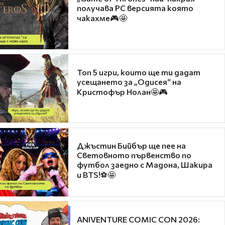
получава PC версията която
чакахме🎮🤩
Топ 5 игри, които ще ти дадат
усещането за „Одисея“ на
Кристофър Нолан🤩🎮
Джъстин Бийбър ще пее на
Световното първенство по
футбол заедно с Мадона, Шакира
и BTS!⚽🤩
ANIVENTURE COMIC CON 2026: