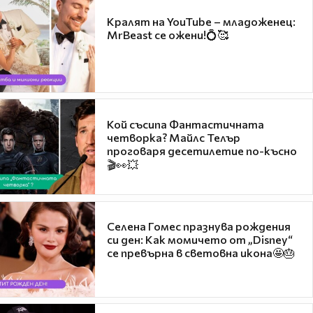
Кралят на YouTube – младоженец:
MrBeast се ожени!💍🥰
Кой съсипа Фантастичната
четворка? Майлс Телър
проговаря десетилетие по-късно
🎬👀💥
Селена Гомес празнува рождения
си ден: Как момичето от „Disney“
се превърна в световна икона🤩🎂