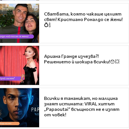
Сватбата, която чакаше целият
свят! Кристиано Роналдо се жени!
💍🍾
Ариана Гранде изчезва?!
Решението ѝ шокира всички!😯💥
Всички я тананикат, но малцина
знаят истината: VIRAL хитът
„Papaoutai“ всъщност не е изпят
от човек!