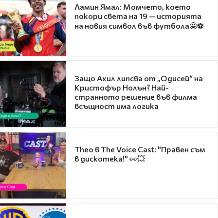
Ламин Ямал: Момчето, което
покори света на 19 — историята
на новия символ във футбола🤩⚽
Защо Ахил липсва от „Одисей“ на
Кристофър Нолън? Най-
странното решение във филма
всъщност има логика
Theo в The Voice Cast: "Правен съм
в дискотека!" 👀💥