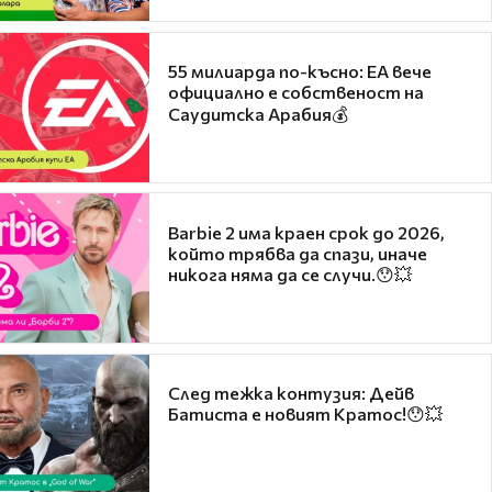
55 милиарда по-късно: EA вече
официално е собственост на
Саудитска Арабия💰
Barbie 2 има краен срок до 2026,
който трябва да спази, иначе
никога няма да се случи.😯💥
След тежка контузия: Дейв
Батиста е новият Кратос!😯💥