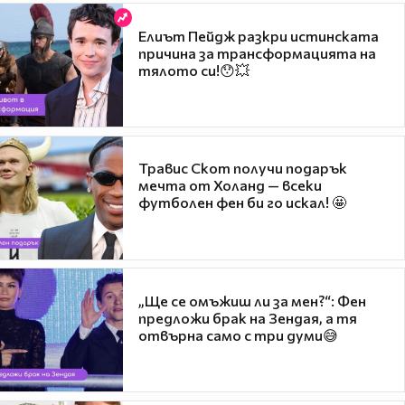
Елиът Пейдж разкри истинската
причина за трансформацията на
тялото си!😯💥
Травис Скот получи подарък
мечта от Холанд — всеки
футболен фен би го искал! 🤩
„Ще се омъжиш ли за мен?“: Фен
предложи брак на Зендая, а тя
отвърна само с три думи😅