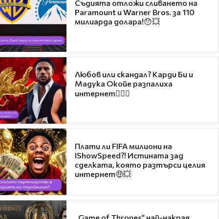
Съдията отложи сливането на
Paramount и Warner Bros. за 110
милиарда долара!😯💥
Любов или скандал? Карди Би и
Мадука Окойе разпалиха
интернет❤️‍🔥🔥
Плати ли FIFA милиони на
IShowSpeed?! Истината зад
сделката, която разтърси целия
интернет🤑💥
„Game of Thrones“ най-накрая