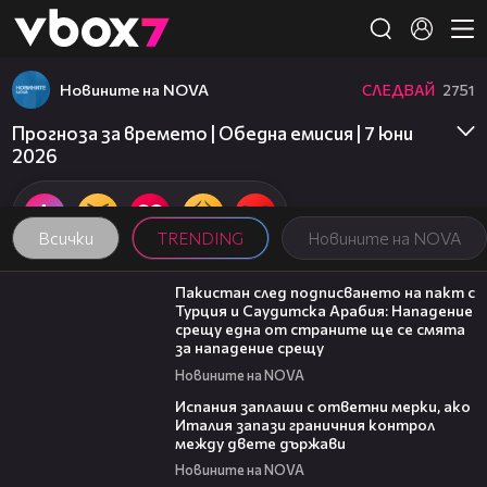
Member of
👾
Новините на NOVA
СЛЕДВАЙ
2751
Прогноза за времето | Обедна емисия | 7 юни
2026
Всички
TRENDING
Новините на NOVA
00:54
Пакистан след подписването на пакт с
Турция и Саудитска Арабия: Нападение
срещу една от страните ще се смята
за нападение срещу
Новините на NOVA
00:41
Испания заплаши с ответни мерки, ако
Италия запази граничния контрол
между двете държави
Новините на NOVA
19:25