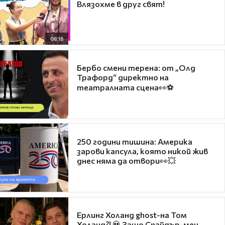
Влязохме в друг свят!
08:16
Бербо смени терена: от „Олд
Трафорд“ директно на
театралната сцена👀⚽
250 години тишина: Америка
зарови капсула, която никой жив
днес няма да отвори👀💥
Ерлинг Холанд ghost-на Том
Холанд?! 💀 Защо Спайдър-мен