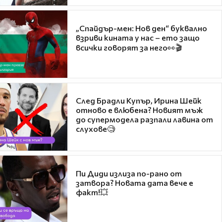
„Спайдър-мен: Нов ден“ буквално
взриви кината у нас – ето защо
всички говорят за него👀🎬
След Брадли Купър, Ирина Шейк
отново е влюбена? Новият мъж
до супермодела разпали лавина от
слухове🧐
Пи Диди излиза по-рано от
затвора? Новата дата вече е
факт!💥