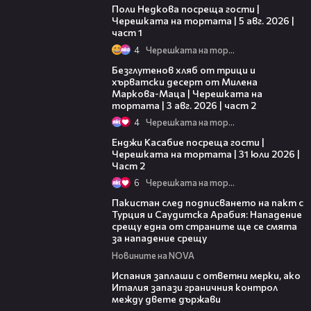
Поли Недкова посреща гости |
Черешката на тортата | 5 авг. 2026 |
част 1
4
Черешката на тортата
15:35
Безглутенов хляб от трици и
хърватски десерт от Милена
Маркова-Маца | Черешката на
тортата | 3 авг. 2026 | част 2
4
Черешката на тортата
16:45
Енджи Касабие посреща гости |
Черешката на тортата | 31 юли 2026 |
Част 2
6
Черешката на тортата
00:54
Пакистан след подписването на пакт с
Турция и Саудитска Арабия: Нападение
срещу една от страните ще се смята
за нападение срещу
Новините на NOVA
00:41
Испания заплаши с ответни мерки, ако
Италия запази граничния контрол
между двете държави