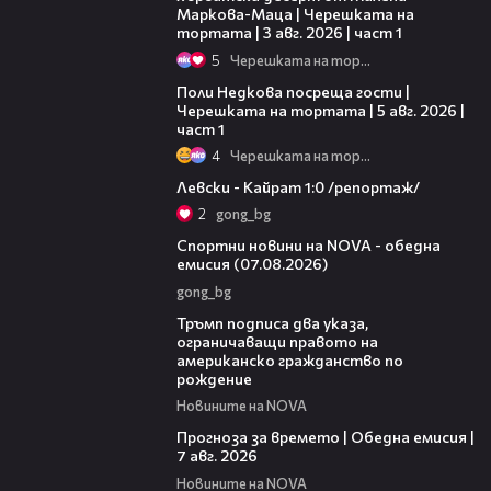
Маркова-Маца | Черешката на
тортата | 3 авг. 2026 | част 1
5
Черешката на тортата
19:25
Поли Недкова посреща гости |
Черешката на тортата | 5 авг. 2026 |
част 1
4
Черешката на тортата
05:57
Левски - Кайрат 1:0 /репортаж/
2
gong_bg
04:03
Спортни новини на NOVA - обедна
емисия (07.08.2026)
gong_bg
01:24
Тръмп подписа два указа,
ограничаващи правото на
американско гражданство по
рождение
Новините на NOVA
02:23
Прогноза за времето | Обедна емисия |
7 авг. 2026
Новините на NOVA