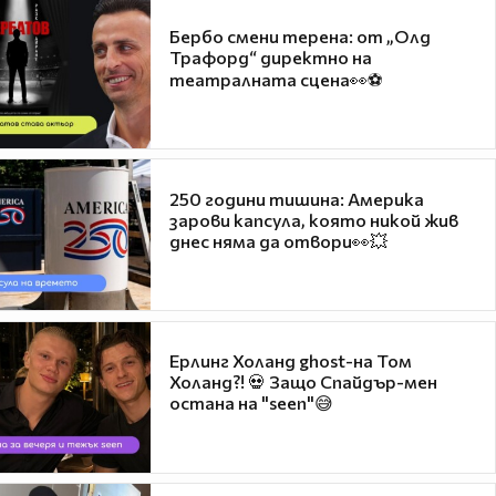
Бербо смени терена: от „Олд
Трафорд“ директно на
театралната сцена👀⚽
250 години тишина: Америка
зарови капсула, която никой жив
днес няма да отвори👀💥
Ерлинг Холанд ghost-на Том
Холанд?! 💀 Защо Спайдър-мен
остана на "seen"😅