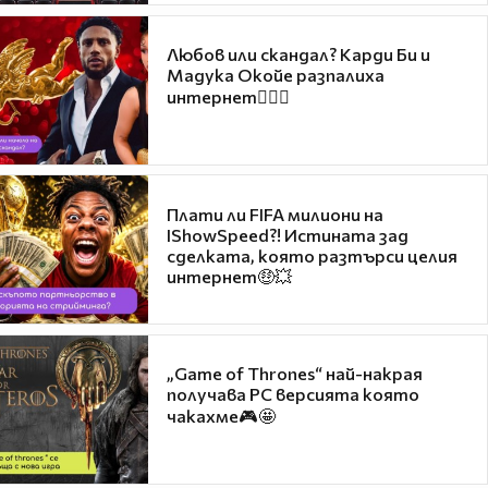
Любов или скандал? Карди Би и
Мадука Окойе разпалиха
интернет❤️‍🔥🔥
Плати ли FIFA милиони на
IShowSpeed?! Истината зад
сделката, която разтърси целия
интернет🤑💥
„Game of Thrones“ най-накрая
получава PC версията която
чакахме🎮🤩