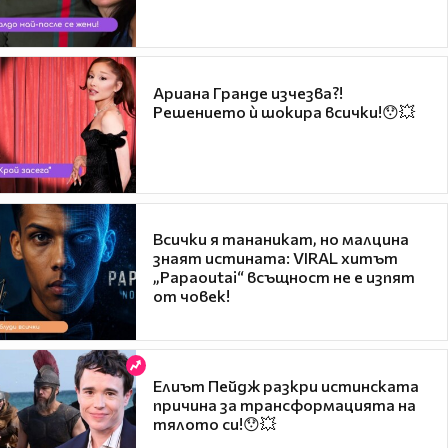
Ариана Гранде изчезва?!
Решението ѝ шокира всички!😯💥
Всички я тананикат, но малцина
знаят истината: VIRAL хитът
„Papaoutai“ всъщност не е изпят
от човек!
Елиът Пейдж разкри истинската
причина за трансформацията на
тялото си!😯💥