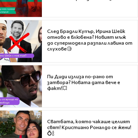
След Брадли Купър, Ирина Шейк
отново е влюбена? Новият мъж
до супермодела разпали лавина от
слухове🧐
Пи Диди излиза по-рано от
затвора? Новата дата вече е
факт!💥
Сватбата, която чакаше целият
свят! Кристиано Роналдо се жени!
💍🍾