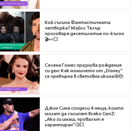
Кой съсипа Фантастичната
четворка? Майлс Телър
проговаря десетилетие по-късно
🎬👀💥
Селена Гомес празнува рождения
си ден: Как момичето от „Disney“
се превърна в световна икона🤩🎂
Джон Сина сподели 4 неща, които
могат да съсипят всяко GenZ:
„Ако ги имаш, провалът е
гарантиран“🧐💥