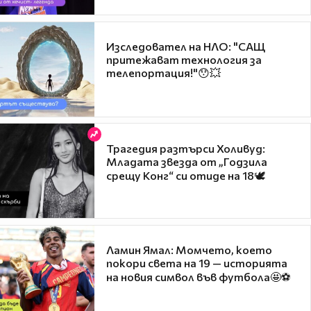
Изследовател на НЛО: "САЩ
притежават технология за
телепортация!"😯💥
Трагедия разтърси Холивуд:
Младата звезда от „Годзила
срещу Конг“ си отиде на 18🕊️
Ламин Ямал: Момчето, което
покори света на 19 — историята
на новия символ във футбола🤩⚽