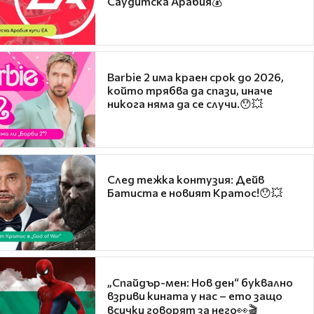
Саудитска Арабия💰
Barbie 2 има краен срок до 2026,
който трябва да спази, иначе
никога няма да се случи.😯💥
След тежка контузия: Дейв
Батиста е новият Кратос!😯💥
„Спайдър-мен: Нов ден“ буквално
взриви кината у нас – ето защо
всички говорят за него👀🎬