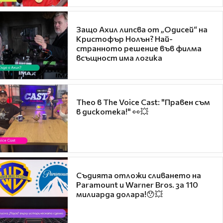
Защо Ахил липсва от „Одисей“ на
Кристофър Нолън? Най-
странното решение във филма
всъщност има логика
Theo в The Voice Cast: "Правен съм
в дискотека!" 👀💥
Съдията отложи сливането на
Paramount и Warner Bros. за 110
милиарда долара!😯💥