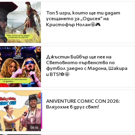
Топ 5 игри, които ще ти дадат
усещането за „Одисея“ на
Кристофър Нолан🤩🎮
Джъстин Бийбър ще пее на
Световното първенство по
футбол заедно с Мадона, Шакира
и BTS!⚽🤩
ANIVENTURE COMIC CON 2026:
Влязохме в друг свят!
08:16