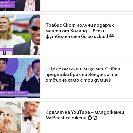
Травис Скот получи подарък
мечта от Холанд — всеки
футболен фен би го искал! 🤩
„Ще се омъжиш ли за мен?“: Фен
предложи брак на Зендая, а тя
отвърна само с три думи😅
Кралят на YouTube – младоженец:
MrBeast се ожени!💍🥰