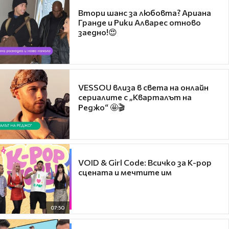
Втори шанс за любовта? Ариана
Гранде и Рики Алварес отново
заедно!😍
VESSOU влиза в света на онлайн
сериалите с „Кварталът на
Реджо“ 🤩🎬
VOID & Girl Code: Всичко за K-pop
сцената и мечтите им
07:50