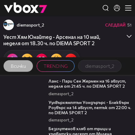
Member of
👾
diemasport_2
СЛЕДВАЙ
51
Уест Хям Юнайтед - Арсенал на 10 май,
неделя от 18.30 ч. по DIEMA SPORT 2
Всички
TRENDING
diemasport_2
00:45
Ланс - Пари Сен Жермен на 16 август,
неделя от 21:45 ч. по DIEMA SPORT 2
diemasport_2
00:37
Уулвърхямптън Уондърърс - Блекбърн
Роувърс на 14 август, петък от 22:00 ч.
по DIEMA SPORT 2
diemasport_2
16:02
Безглутенов хляб от трици и
хърватски десерт от Милена