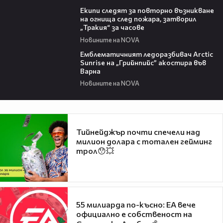
03:09
Екипи следят за повторно възникване
на огнища след пожара, затворил
„Тракия“ за часове
Новините на NOVA
00:48
Емблематичният ледоразбивач Arctic
Sunrise на „Грийнпийс” акостира във
Варна
Новините на NOVA
Тийнейджър почти спечели над
милион долара с тотален гейминг
трол😯💥
55 милиарда по-късно: EA вече
официално е собственост на