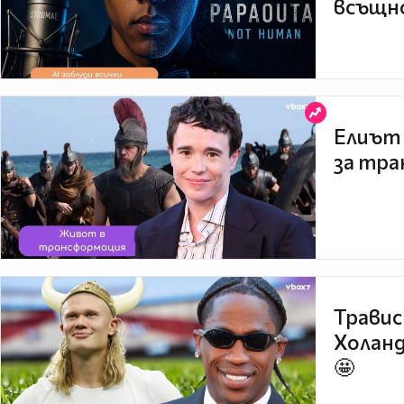
всъщно
Елиът 
за тра
Травис
Холанд
🤩