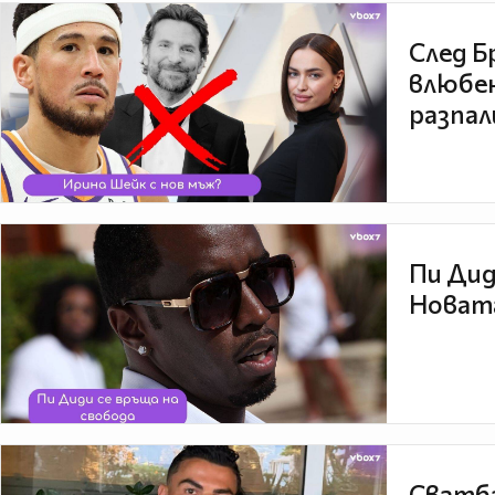
След Б
влюбен
разпал
Пи Дид
Новата
Сватба