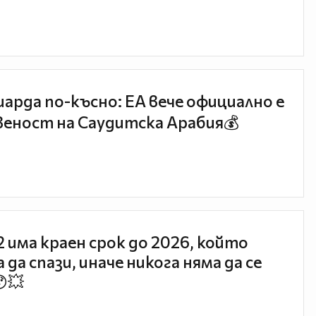
иарда по-късно: EA вече официално е
еност на Саудитска Арабия💰
 2 има краен срок до 2026, който
 да спази, иначе никога няма да се
😯💥