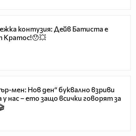
ежка контузия: Дейв Батиста е
 Кратос!😯💥
ър-мен: Нов ден“ буквално взриви
 у нас – ето защо всички говорят за
🎬