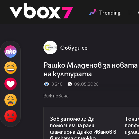
Member of
👾
Trending
Събуди се
Рашко Младенов за новата
на културата
3 248
09.05.2026
Виж повече
03:29
Зов за помощ: Да
Тони
помогнем на рали
попф
шампиона Динко Иванов в
изли
битката с тежко