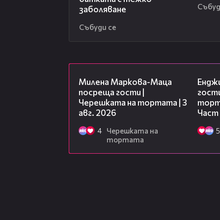
Събуд
заболяване
Събуди се
20:17
Милена Маркова-Маца
Ендж
посреща гости |
гости
Черешката на тортата | 3
торта
авг. 2026
Част
4
Черешката на
5
тортата