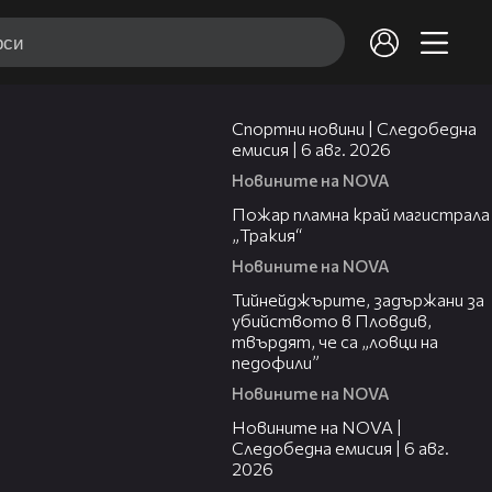
03:49
Спортни новини | Следобедна
емисия | 6 авг. 2026
Новините на NOVA
00:26
Пожар пламна край магистрала
„Тракия“
Новините на NOVA
03:08
Тийнейджърите, задържани за
убийството в Пловдив,
твърдят, че са „ловци на
педофили”
Новините на NOVA
12:58
Новините на NOVA |
Следобедна емисия | 6 авг.
2026