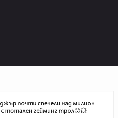
джър почти спечели над милион
 с тотален гейминг трол😯💥