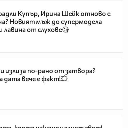
радли Купър, Ирина Шейк отново е
а? Новият мъж до супермодела
и лавина от слухове🧐
и излиза по-рано от затвора?
 дата вече е факт!💥
та, която чакаше целият свят!