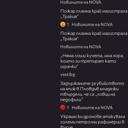
Новините на NOVA
00:20
Пожар пламна край магистрала
„Тракия“
1
Новините на NOVA
00:10
Пожар пламна край магистрала
„Тракия“
Новините на NOVA
36:08
„Няма лоши кучета, има хора,
които ги третират като
играчки“
vestibg
20:30
Задържаните за убийството
на мъж в Пловдив младежи
твърдели, че са „ловци на
педофили”
1
Новините на NOVA
00:57
Украински дронове атакуваха
големи петролни рафинерии в
Русия