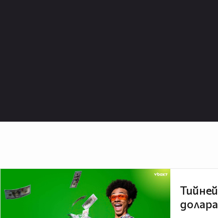
Тийней
долара