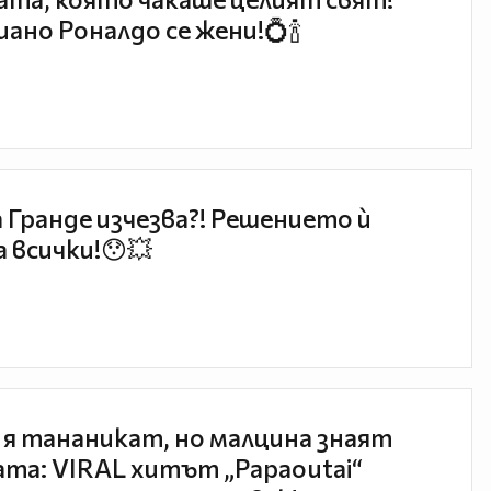
ано Роналдо се жени!💍🍾
 Гранде изчезва?! Решението ѝ
 всички!😯💥
 я тананикат, но малцина знаят
та: VIRAL хитът „Papaoutai“