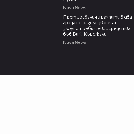
Nova News
00:27
Претърсвания и разпити в два
града по разследване за
злоупотреби с евросредства
във ВиК-Кърджали
Nova News