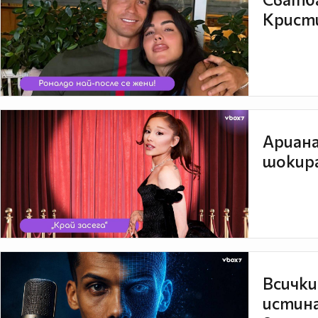
Кристи
Ариана
шокира
Всички
истина