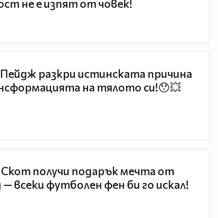
ст не е изпят от човек!
Пейдж разкри истинската причина
нсформацията на тялото си!😯💥
 Скот получи подарък мечта от
 — всеки футболен фен би го искал!