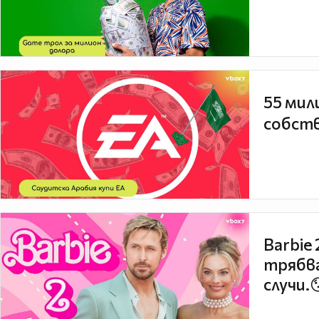
55 мил
собств
Barbie
трябва
случи.