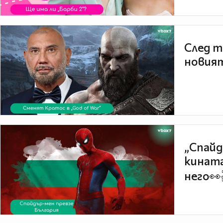
След т
новият
„Спайд
кината
него👀