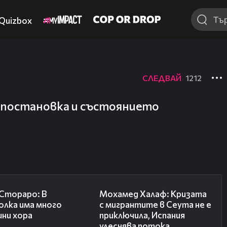
Quizbox
СЛЕДВАЙ
1212
 постановка и състоянието
27:22
13:15
 Стораро: В
Мохамед Халаф: Кризата
олка има много
с мигрантите в Сеута не е
шни хора
приключила, Испания
улеснява потока