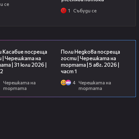
и се
1
Събуди се
16:45
19:25
и Касабие посреща
Поли Недкова посреща
 | Черешката на
гости | Черешката на
та | 31 юли 2026 |
тортата | 5 авг. 2026 |
 2
част 1
Черешката на
4
Черешката на
тортата
тортата