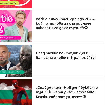
Barbie 2 има краен срок до 2026,
който трябва да спази, иначе
никога няма да се случи.😯💥
След тежка контузия: Дейв
Батиста е новият Кратос!😯💥
„Спайдър-мен: Нов ден“ буквално
взриви кината у нас – ето защо
всички говорят за него👀🎬