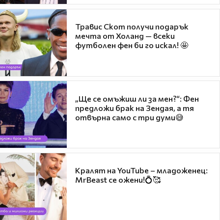
Травис Скот получи подарък
мечта от Холанд — всеки
футболен фен би го искал! 🤩
„Ще се омъжиш ли за мен?“: Фен
предложи брак на Зендая, а тя
отвърна само с три думи😅
Кралят на YouTube – младоженец:
MrBeast се ожени!💍🥰