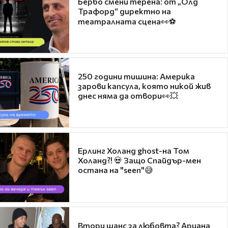
Бербо смени терена: от „Олд
Трафорд“ директно на
театралната сцена👀⚽
250 години тишина: Америка
зарови капсула, която никой жив
днес няма да отвори👀💥
Ерлинг Холанд ghost-на Том
Холанд?! 💀 Защо Спайдър-мен
остана на "seen"😅
Втори шанс за любовта? Ариана