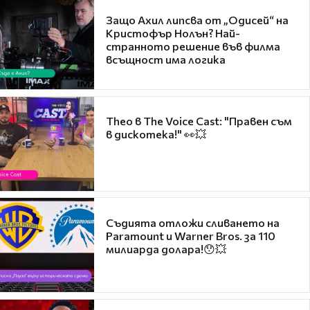
Защо Ахил липсва от „Одисей“ на
Кристофър Нолън? Най-
странното решение във филма
всъщност има логика
Theo в The Voice Cast: "Правен съм
в дискотека!" 👀💥
Съдията отложи сливането на
Paramount и Warner Bros. за 110
милиарда долара!😯💥