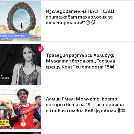
Изследовател на НЛО: "САЩ
притежават технология за
телепортация!"😯💥
Трагедия разтърси Холивуд:
Младата звезда от „Годзила
срещу Конг“ си отиде на 18🕊️
Ламин Ямал: Момчето, което
покори света на 19 — историята
на новия символ във футбола🤩⚽