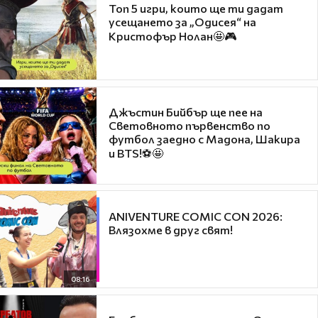
Топ 5 игри, които ще ти дадат
усещането за „Одисея“ на
Кристофър Нолан🤩🎮
Джъстин Бийбър ще пее на
Световното първенство по
футбол заедно с Мадона, Шакира
и BTS!⚽🤩
ANIVENTURE COMIC CON 2026:
Влязохме в друг свят!
08:16