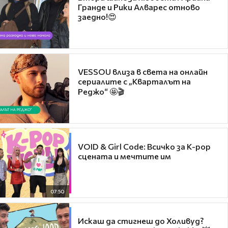
Гранде и Рики Алварес отново
заедно!😍
VESSOU влиза в света на онлайн
сериалите с „Кварталът на
Реджо“ 🤩🎬
VOID & Girl Code: Всичко за K-pop
сцената и мечтите им
07:50
Искаш да стигнеш до Холивуд?