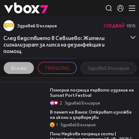
Member of
👾
Здравей България
СЛЕДВАЙ
1815
След бедствието в Севлиево: Жители
сигнализират за липса на дезинфекция и
помощ
Всички
TRENDING
Здравей България
05:54
Поморие посреща първото издание на
Sunset Port Festival
2
Здравей България
07:17
В памет на Ванга: Откриват изложба
на икони и дърворезби
1
Здравей България
19:25
Поли Недкова посреща гости |
Черешката на тортата | 5 авг. 2026 |