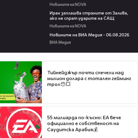
Новините на NOVA
00:41
Иран заплашва страните от Залива,
ако не спрат ударите на САЩ
Новините на NOVA
22:43
Новините на ВИА Медия - 06.08.2026
ВИА Медия
Тийнейджър почти спечели над
милион долара с тотален гейминг
трол😯💥
55 милиарда по-късно: EA вече
официално е собственост на
Саудитска Арабия💰