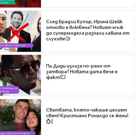
След Брадли Купър, Ирина Шейк
отново е влюбена? Новият мъж
до супермодела разпали лавина от
слухове🧐
Пи Диди излиза по-рано от
затвора? Новата дата вече е
факт!💥
Сватбата, която чакаше целият
свят! Кристиано Роналдо се жени!
💍🍾