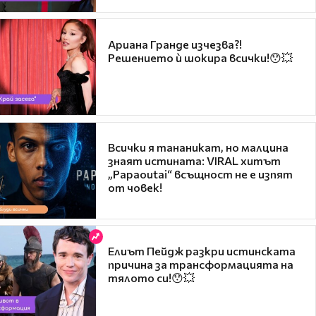
Ариана Гранде изчезва?!
Решението ѝ шокира всички!😯💥
Всички я тананикат, но малцина
знаят истината: VIRAL хитът
„Papaoutai“ всъщност не е изпят
от човек!
Елиът Пейдж разкри истинската
причина за трансформацията на
тялото си!😯💥