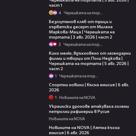
част 1
4
Черешката на тортата
15:35
Безглутенов хляб от трици и
хърватски десерт от Милена
Маркова-Маца | Черешката на
тортата | 3 авг. 2026 | част 2
3
Черешката на тортата
15:31
Кино меню, вдъхновено от легендарни
филми и творци от Поли Недкова |
Черешката на тортата | 5 авг. 2026 |
част 2
1
Черешката на тортата
04:51
Спортни новини | Късна емисия | 6 авг.
2026
1
Новините на NOVA
00:41
Украински дронове атакуваха големи
петролни рафинерии в Русия
Новините на NOVA
20:26
Новините на NOVA | Лятна късна
емисия | 6 авг. 2026