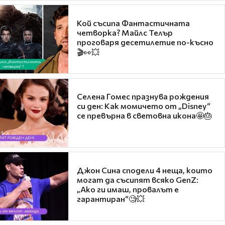
Кой съсипа Фантастичната
четворка? Майлс Телър
проговаря десетилетие по-късно
🎬👀💥
Селена Гомес празнува рождения
си ден: Как момичето от „Disney“
се превърна в световна икона🤩🎂
Джон Сина сподели 4 неща, които
могат да съсипят всяко GenZ:
„Ако ги имаш, провалът е
гарантиран“🧐💥