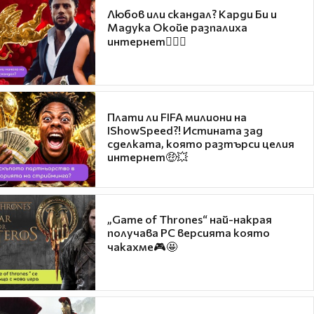
Любов или скандал? Карди Би и
Мадука Окойе разпалиха
интернет❤️‍🔥🔥
Плати ли FIFA милиони на
IShowSpeed?! Истината зад
сделката, която разтърси целия
интернет🤑💥
„Game of Thrones“ най-накрая
получава PC версията която
чакахме🎮🤩