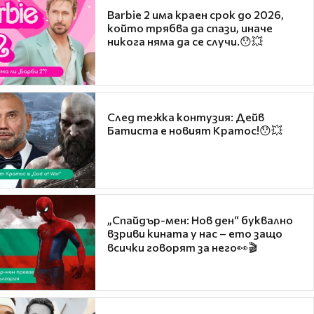
Barbie 2 има краен срок до 2026,
който трябва да спази, иначе
никога няма да се случи.😯💥
След тежка контузия: Дейв
Батиста е новият Кратос!😯💥
„Спайдър-мен: Нов ден“ буквално
взриви кината у нас – ето защо
всички говорят за него👀🎬