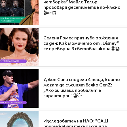
четворка? Майлс Телър
проговаря десетилетие по-късно
🎬👀💥
Селена Гомес празнува рождения
си ден: Как момичето от „Disney“
се превърна в световна икона🤩🎂
Джон Сина сподели 4 неща, които
могат да съсипят всяко GenZ:
„Ако ги имаш, провалът е
гарантиран“🧐💥
Изследовател на НЛО: "САЩ
притежават технология за