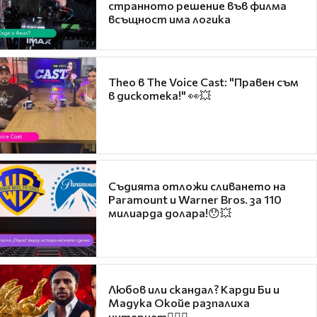
странното решение във филма
всъщност има логика
Theo в The Voice Cast: "Правен съм
в дискотека!" 👀💥
Съдията отложи сливането на
Paramount и Warner Bros. за 110
милиарда долара!😯💥
Любов или скандал? Карди Би и
Мадука Окойе разпалиха
интернет❤️‍🔥🔥