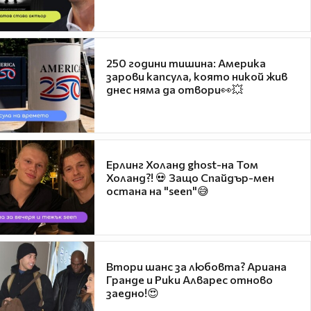
250 години тишина: Америка
зарови капсула, която никой жив
днес няма да отвори👀💥
Ерлинг Холанд ghost-на Том
Холанд?! 💀 Защо Спайдър-мен
остана на "seen"😅
Втори шанс за любовта? Ариана
Гранде и Рики Алварес отново
заедно!😍