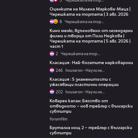
14:06
Оценките на Милена Маркова-Маца |
Черешката на тортата | 3 авг. 2026
8
Черешката на тортата
15:39
Кино меню, вдъхновено от легендарни
филми и творци от Поли Недкова |
Черешката на тортата | 5 авг. 2026 |
част 1
2
Черешката на тортата
05:29
Класация : Най-богатите наркобарони
246
houseron - Научи нещо ново
02:50
Класация : 5 знаменитости с
ужасяващи пластични операции
202
houseron - Научи нещо ново
01:13
Коварен капан: Бягство от
отвъдното – нов трейлър с български
субтитри
forumfilm
02:26
Брутална нощ 2 – трейлър с български
субтитри