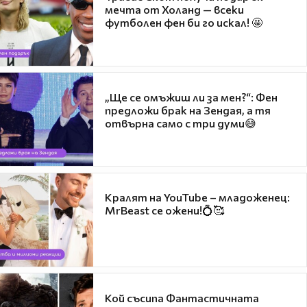
мечта от Холанд — всеки
футболен фен би го искал! 🤩
„Ще се омъжиш ли за мен?“: Фен
предложи брак на Зендая, а тя
отвърна само с три думи😅
Кралят на YouTube – младоженец:
MrBeast се ожени!💍🥰
Кой съсипа Фантастичната