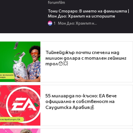
forumfilm
01:17:16
Тони Стораро: В името на фамилията |
Мон Дьо: Храмът на историите
1
Мон Дьо: Храмът на историите
Тийнейджър почти спечели над
милион долара с тотален гейминг
трол😯💥
55 милиарда по-късно: EA вече
официално е собственост на
Саудитска Арабия💰