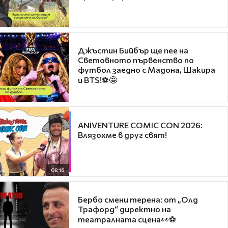
Джъстин Бийбър ще пее на
Световното първенство по
футбол заедно с Мадона, Шакира
и BTS!⚽🤩
ANIVENTURE COMIC CON 2026:
Влязохме в друг свят!
08:16
Бербо смени терена: от „Олд
Трафорд“ директно на
театралната сцена👀⚽