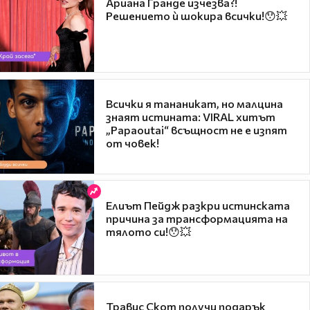
Ариана Гранде изчезва?!
Решението ѝ шокира всички!😯💥
Всички я тананикат, но малцина
знаят истината: VIRAL хитът
„Papaoutai“ всъщност не е изпят
от човек!
Елиът Пейдж разкри истинската
причина за трансформацията на
тялото си!😯💥
Травис Скот получи подарък