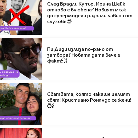
След Брадли Купър, Ирина Шейк
отново е влюбена? Новият мъж
до супермодела разпали лавина от
слухове🧐
Пи Диди излиза по-рано от
затвора? Новата дата вече е
факт!💥
Сватбата, която чакаше целият
свят! Кристиано Роналдо се жени!
💍🍾