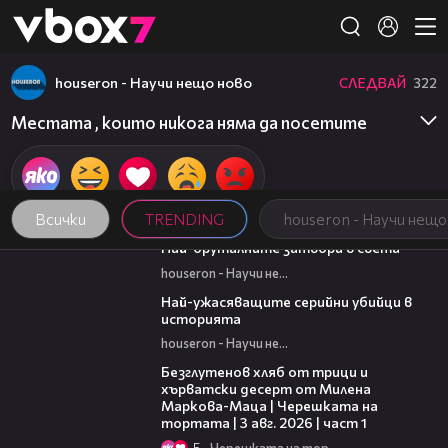
Member of
👾
houseron - Научи нещо ново
СЛЕДВАЙ
322
Местата , които никога няма да посетите
Всички
TRENDING
houseron - Научи нещо
07:37
Най-бруталните затвори в света
houseron - Научи нещо ново
06:45
Най-ужасяващите серийни убийци в
историята
houseron - Научи нещо ново
16:02
Безглутенов хляб от трици и
хърватски десерт от Милена
Маркова-Маца | Черешката на
тортата | 3 авг. 2026 | част 1
5
Черешката на тортата