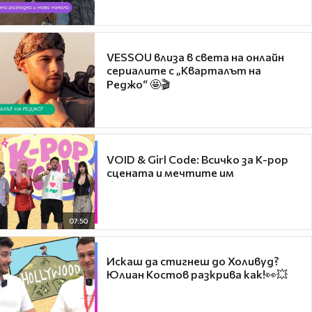
VESSOU влиза в света на онлайн
сериалите с „Кварталът на
Реджо“ 🤩🎬
VOID & Girl Code: Всичко за K-pop
сцената и мечтите им
07:50
Искаш да стигнеш до Холивуд?
Юлиан Костов разкрива как!👀💥