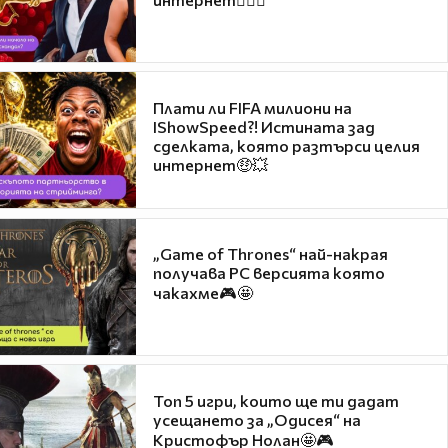
Плати ли FIFA милиони на
IShowSpeed?! Истината зад
сделката, която разтърси целия
интернет🤑💥
„Game of Thrones“ най-накрая
получава PC версията която
чакахме🎮🤩
Топ 5 игри, които ще ти дадат
усещането за „Одисея“ на
Кристофър Нолан🤩🎮