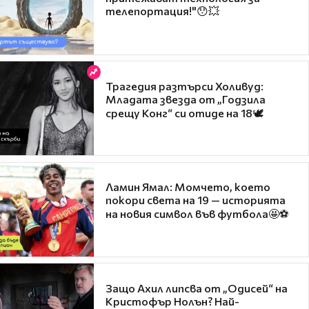
телепортация!"😯💥
Трагедия разтърси Холивуд:
Младата звезда от „Годзила
срещу Конг“ си отиде на 18🕊️
Ламин Ямал: Момчето, което
покори света на 19 — историята
на новия символ във футбола🤩⚽
Защо Ахил липсва от „Одисей“ на
Кристофър Нолън? Най-