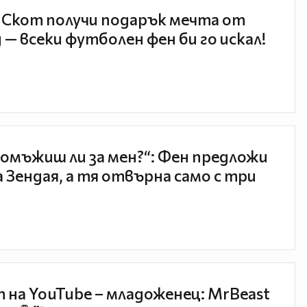
 Скот получи подарък мечта от
 — всеки футболен фен би го искал!
 омъжиш ли за мен?“: Фен предложи
а Зендая, а тя отвърна само с три

 на YouTube – младоженец: MrBeast