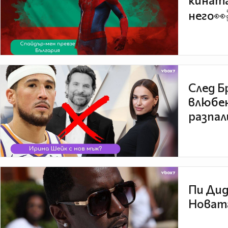
кината
него👀
След Б
влюбен
разпал
Пи Дид
Новата