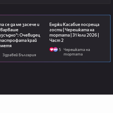
06:38
16:45
а се да ме засече и
Енджи Касабие посреща
еварваше
гости | Черешката на
азсъдно“: Очевидец
тортата | 31 юли 2026 |
атастрофата край
Част 2
метя
5
Черешката на
тортата
Здравей България