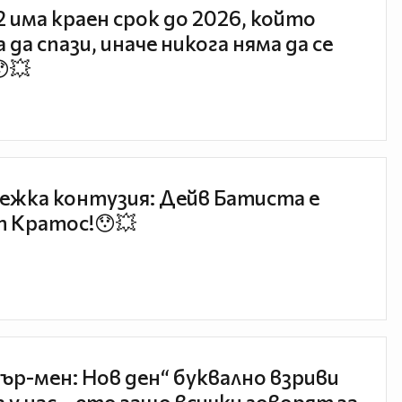
 2 има краен срок до 2026, който
 да спази, иначе никога няма да се
😯💥
ежка контузия: Дейв Батиста е
 Кратос!😯💥
ър-мен: Нов ден“ буквално взриви