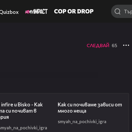
Quizbox
СЛЕДВАЙ
65
01:30
01:53
infire и Bisko - Как
Как си почиваме зависи от
а си почиват в
много неща
ария
smyah_na_pochivki_igra
smyah_na_pochivki_igra