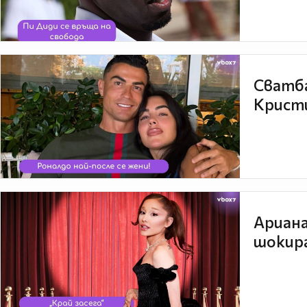
Сватба
Кристи
Ариана
шокира