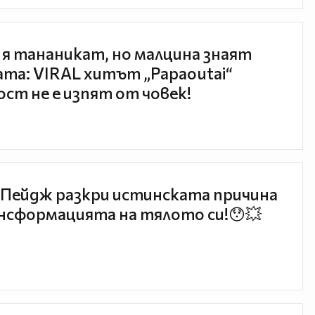
 я тананикат, но малцина знаят
та: VIRAL хитът „Papaoutai“
ст не е изпят от човек!
Пейдж разкри истинската причина
нсформацията на тялото си!😯💥