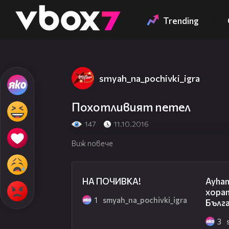
Member of
👾
Trending
smyah_na_pochivki_igra
Похотливият петел
147
11.10.2016
Виж повече
02:58
НА ПОЧИВКА!
Ayhan 
хорат
1
smyah_na_pochivki_igra
Бълг
3