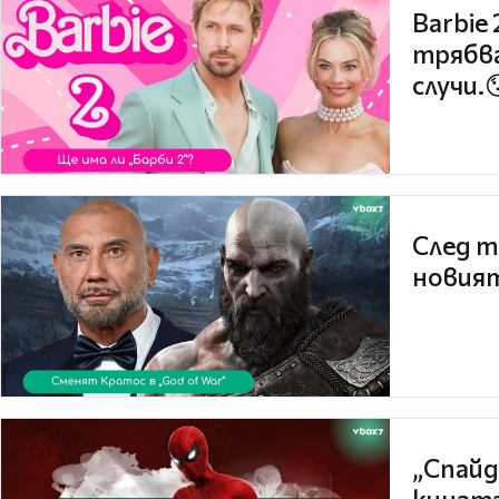
Barbie
трябва
случи.
След т
новият
„Спайд