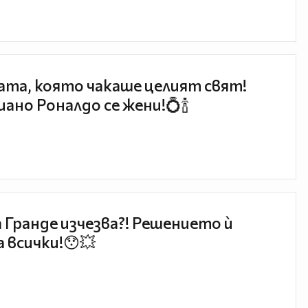
та, която чакаше целият свят!
ано Роналдо се жени!💍🍾
 Гранде изчезва?! Решението ѝ
 всички!😯💥