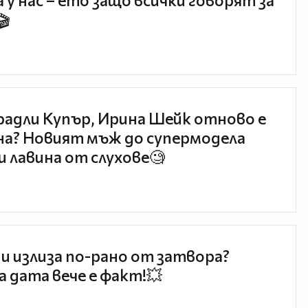
 у нас – ето защо всички говорят за
🎬
радли Купър, Ирина Шейк отново е
а? Новият мъж до супермодела
и лавина от слухове🧐
и излиза по-рано от затвора?
 дата вече е факт!💥