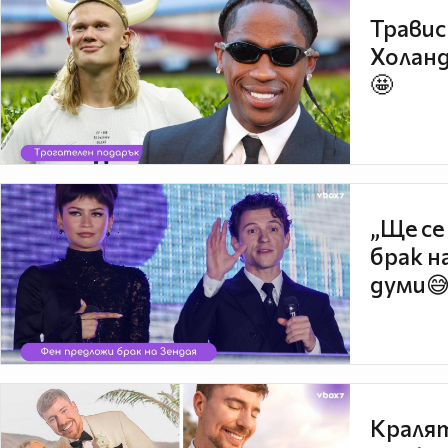
Травис
Холанд
🤩
„Ще се
брак н
думи
Кралят