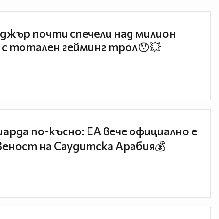
джър почти спечели над милион
 с тотален гейминг трол😯💥
иарда по-късно: EA вече официално е
еност на Саудитска Арабия💰