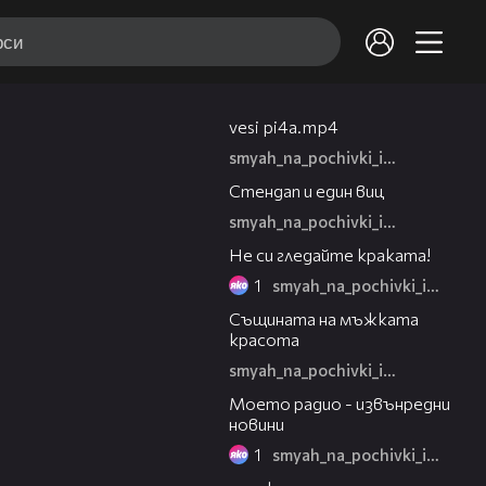
03:01
vesi pi4a.mp4
smyah_na_pochivki_igra
02:39
Стендап и един виц
smyah_na_pochivki_igra
01:23
Не си гледайте краката!
1
smyah_na_pochivki_igra
02:26
Същината на мъжката
красота
smyah_na_pochivki_igra
02:49
Моето радио - извънредни
новини
1
smyah_na_pochivki_igra
06:42