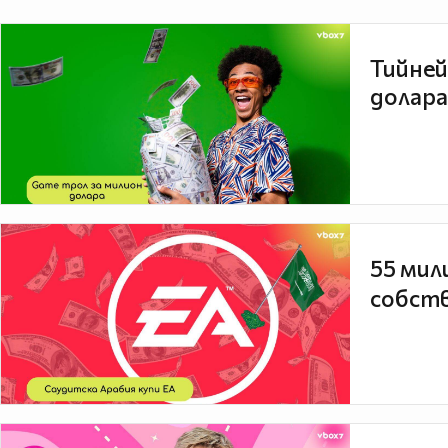
Тийней
долара
55 мил
собств