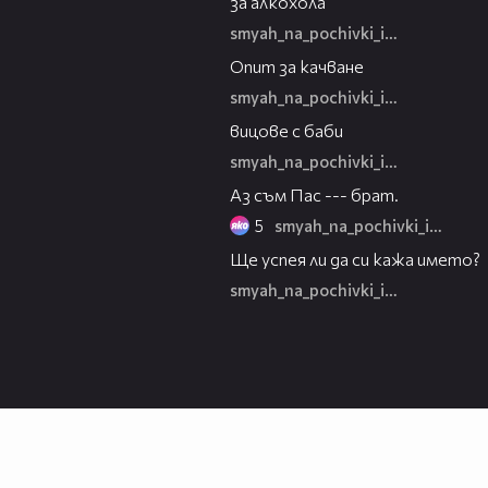
за алкохола
smyah_na_pochivki_igra
00:28
Опит за качване
smyah_na_pochivki_igra
00:30
вицове с баби
smyah_na_pochivki_igra
01:24
Аз съм Пас --- брат.
5
smyah_na_pochivki_igra
03:03
Ще успея ли да си кажа името?
smyah_na_pochivki_igra