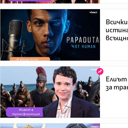
Всички
истина
всъщно
Елиът 
за тра