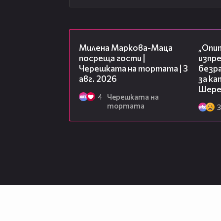
20:17
Милена Маркова-Маца
„Опит
посреща гости |
изпр
Черешката на тортата | 3
безр
авг. 2026
за к
Шере
4
Черешката на
тортата
3