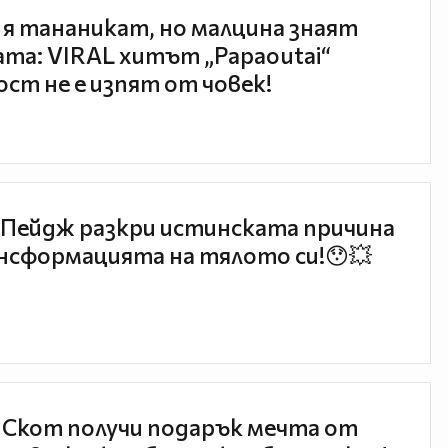
 я тананикат, но малцина знаят
та: VIRAL хитът „Papaoutai“
ст не е изпят от човек!
Пейдж разкри истинската причина
нсформацията на тялото си!😯💥
 Скот получи подарък мечта от