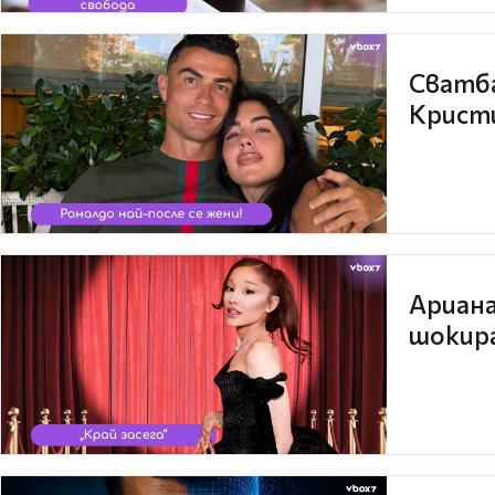
Сватба
Кристи
Ариана
шокира