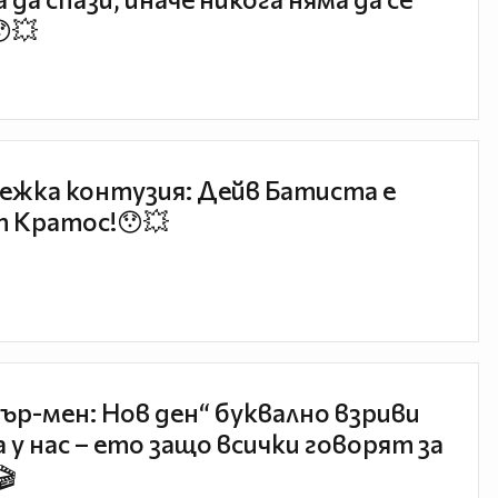
😯💥
ежка контузия: Дейв Батиста е
 Кратос!😯💥
ър-мен: Нов ден“ буквално взриви
 у нас – ето защо всички говорят за
🎬