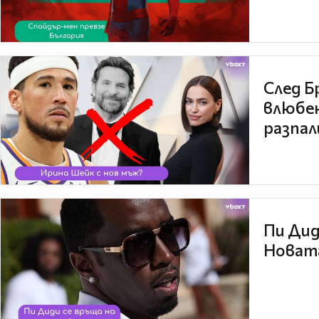
След Б
влюбен
разпал
Пи Дид
Новата