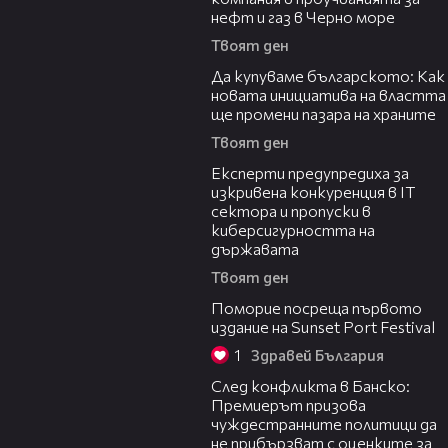
нефт и газ в Черно море
Твоят ден
16:42
Да купуваме българското: Как
новата инициатива на властта
ще промени пазара на храните
Твоят ден
18:30
Експерти предупредиха за
изкривена конкуренция в IT
сектора и пропуски в
киберсигурността на
държавата
Твоят ден
05:54
Поморие посреща първото
издание на Sunset Port Festival
1
Здравей България
08:08
След конфликта в Банско:
Премиерът призова
чуждестранните политици да
не прибързват с оценките за