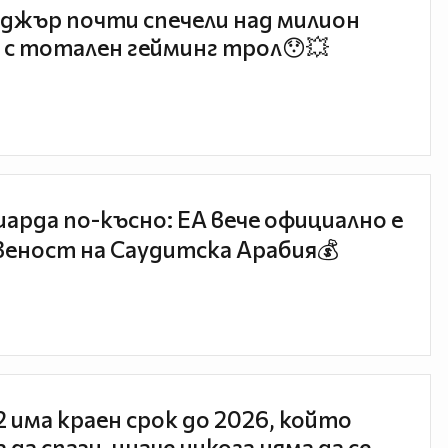
джър почти спечели над милион
 с тотален гейминг трол😯💥
иарда по-късно: EA вече официално е
еност на Саудитска Арабия💰
 2 има краен срок до 2026, който
 да спази, иначе никога няма да се