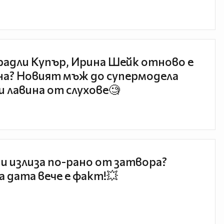
радли Купър, Ирина Шейк отново е
а? Новият мъж до супермодела
и лавина от слухове🧐
и излиза по-рано от затвора?
 дата вече е факт!💥