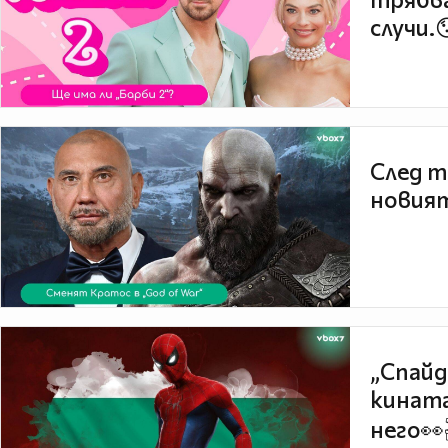
случи.
След т
новият
„Спайд
кината
него👀