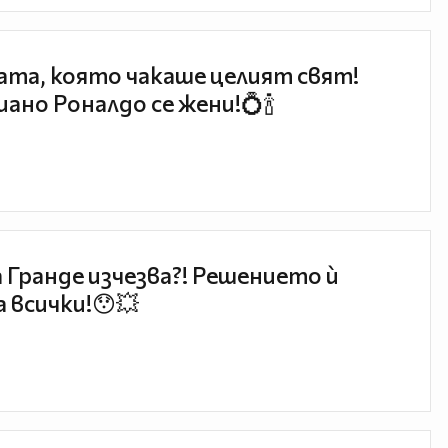
та, която чакаше целият свят!
ано Роналдо се жени!💍🍾
 Гранде изчезва?! Решението ѝ
 всички!😯💥