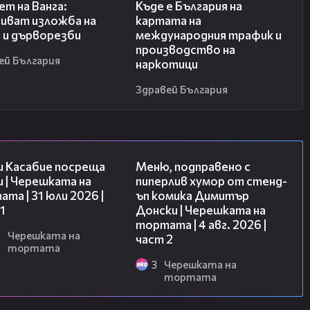
ет на Ванга:
Къде е България на
иват изложба на
картата на
 и дърворезби
международния трафик и
производство на
ей България
наркотици
Здравей България
10:44
17:08
и Касабие посреща
Меню, подправено с
 | Черешката на
пиперлив хумор от стенд-
та | 31 юли 2026 |
ъп комика Димитър
1
Донски | Черешката на
тортата | 4 авг. 2026 |
6
Черешката на
част 2
тортата
3
Черешката на
тортата