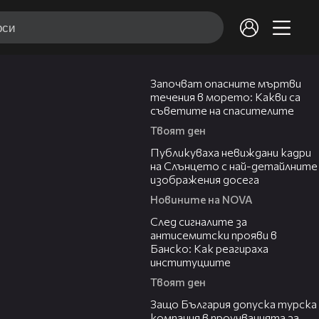
03:59
Започват опасните мъртви
течения в морето: Какви са
съветите на спасителите
Твоят ден
02:10
Публикуваха невиждани кадри
на Слънцето с най-детайлните
изображения досега
Новините на NOVA
28:11
След сигналите за
антисемитски прояви в
Банско: Как реагираха
институциите
Твоят ден
05:32
Защо България допуска турска
компания в проучванията за