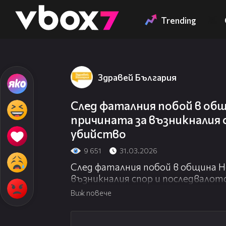
Member of
👾
Trending
Здравей България
След фаталния побой в общ
причината за възникналия 
убийство
9 651
31.03.2026
След фаталния побой в община Не
възникналия спор и последвалот
Виж повече
05:54