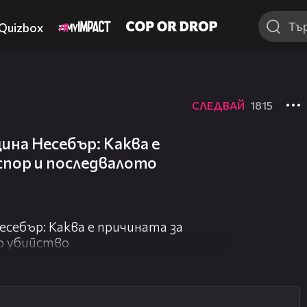
Quizbox
СЛЕДВАЙ
1815
ина Несебър: Каква е
спор и последвалото
себър: Каква е причината за
о убийство
07:17
09:25