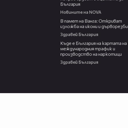
България
Новините на NOVA
07:17
В памет на Ванга: Откриват
изложба на икони и дърворезби
Здравей България
09:25
Къде е България на картата на
международния трафик и
производство на наркотици
Здравей България