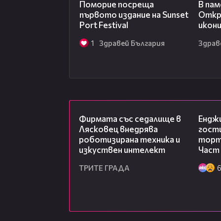
Поморие посреща
В пам
първото издание на Sunset
Откр
Port Festival
икони
1
Здравей България
Здрав
00:06
Фирмата със седалище в
Ендж
Лясковец внедрява
гости
роботизирана техника и
торта
изкуствен интелект
Част 
ТРИТЕ ГРАДА