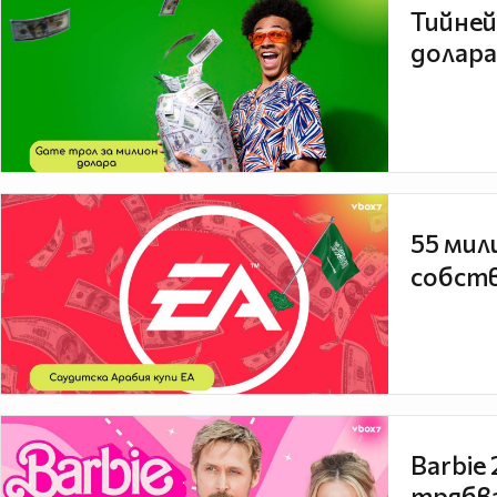
Тийней
долара
55 мил
собств
Barbie
трябва