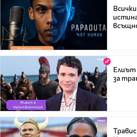
Всички
истина
всъщно
Елиът 
за тра
Травис