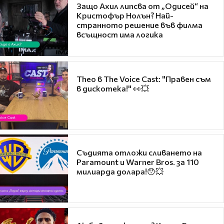
Защо Ахил липсва от „Одисей“ на
Кристофър Нолън? Най-
странното решение във филма
всъщност има логика
Theo в The Voice Cast: "Правен съм
в дискотека!" 👀💥
Съдията отложи сливането на
Paramount и Warner Bros. за 110
милиарда долара!😯💥