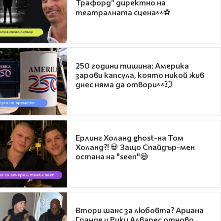
Трафорд“ директно на
театралната сцена👀⚽
250 години тишина: Америка
зарови капсула, която никой жив
днес няма да отвори👀💥
Ерлинг Холанд ghost-на Том
Холанд?! 💀 Защо Спайдър-мен
остана на "seen"😅
Втори шанс за любовта? Ариана
Гранде и Рики Алварес отново