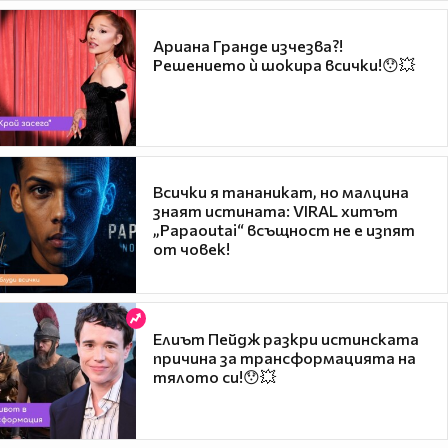
Ариана Гранде изчезва?!
Решението ѝ шокира всички!😯💥
Всички я тананикат, но малцина
знаят истината: VIRAL хитът
„Papaoutai“ всъщност не е изпят
от човек!
Елиът Пейдж разкри истинската
причина за трансформацията на
тялото си!😯💥