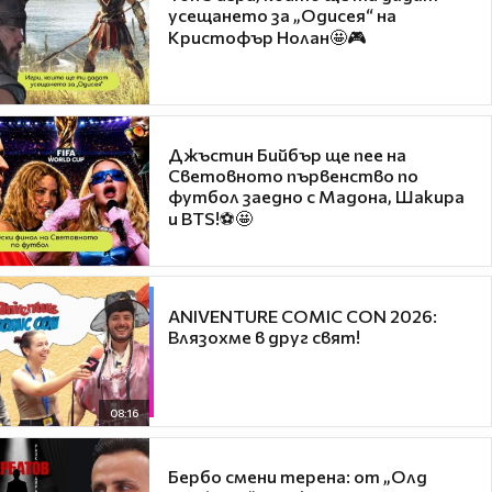
усещането за „Одисея“ на
Кристофър Нолан🤩🎮
Джъстин Бийбър ще пее на
Световното първенство по
футбол заедно с Мадона, Шакира
и BTS!⚽🤩
ANIVENTURE COMIC CON 2026:
Влязохме в друг свят!
08:16
Бербо смени терена: от „Олд