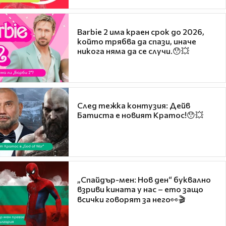
Barbie 2 има краен срок до 2026,
който трябва да спази, иначе
никога няма да се случи.😯💥
След тежка контузия: Дейв
Батиста е новият Кратос!😯💥
„Спайдър-мен: Нов ден“ буквално
взриви кината у нас – ето защо
всички говорят за него👀🎬