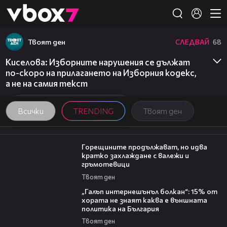
Member of
👾
Твоят ден
СЛЕДВАЙ
68
Киселова: Изборните нарушения се дължат
по-скоро на прилагането на Изборния кодекс,
а не на самия текст
Всички
TRENDING
Твоят ден
02:31
Горещините продължават, но идва
кратко захлаждане с валежи и
гръмотевици
Твоят ден
08:08
„Галъп интернешънъл болкан“: 15% от
хората не знаят каква е външната
политика на България
Твоят ден
20:17