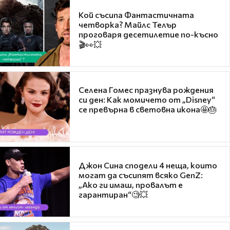
Кой съсипа Фантастичната
четворка? Майлс Телър
проговаря десетилетие по-късно
🎬👀💥
Селена Гомес празнува рождения
си ден: Как момичето от „Disney“
се превърна в световна икона🤩🎂
Джон Сина сподели 4 неща, които
могат да съсипят всяко GenZ:
„Ако ги имаш, провалът е
гарантиран“🧐💥