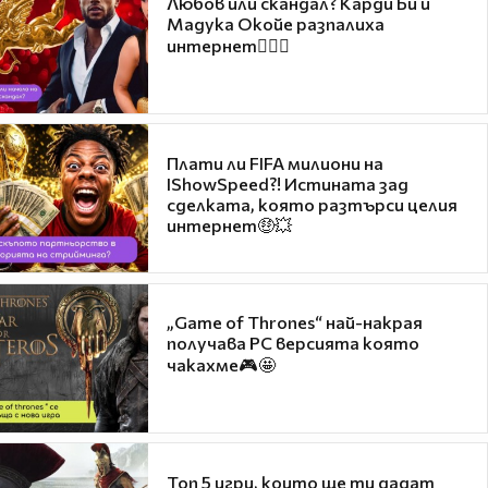
Любов или скандал? Карди Би и
Мадука Окойе разпалиха
интернет❤️‍🔥🔥
Плати ли FIFA милиони на
IShowSpeed?! Истината зад
сделката, която разтърси целия
интернет🤑💥
„Game of Thrones“ най-накрая
получава PC версията която
чакахме🎮🤩
Топ 5 игри, които ще ти дадат