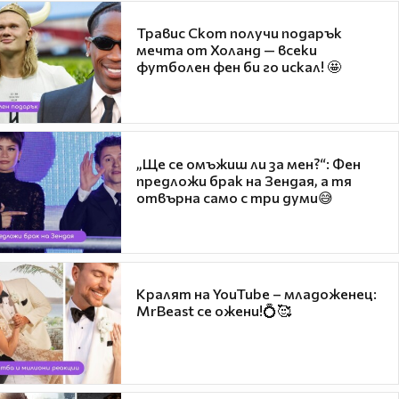
Травис Скот получи подарък
мечта от Холанд — всеки
футболен фен би го искал! 🤩
„Ще се омъжиш ли за мен?“: Фен
предложи брак на Зендая, а тя
отвърна само с три думи😅
Кралят на YouTube – младоженец:
MrBeast се ожени!💍🥰