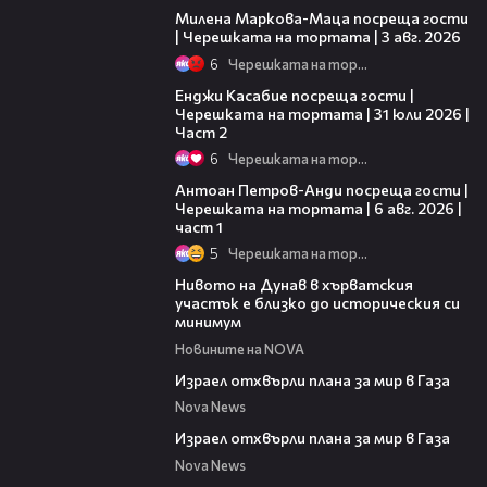
Милена Маркова-Маца посреща гости
| Черешката на тортата | 3 авг. 2026
6
Черешката на тортата
16:45
Енджи Касабие посреща гости |
Черешката на тортата | 31 юли 2026 |
Част 2
6
Черешката на тортата
19:09
Антоан Петров-Анди посреща гости |
Черешката на тортата | 6 авг. 2026 |
част 1
5
Черешката на тортата
05:15
Нивото на Дунав в хърватския
участък е близко до историческия си
минимум
Новините на NOVA
00:46
Израел отхвърли плана за мир в Газа
Nova News
00:46
Израел отхвърли плана за мир в Газа
Nova News
00:36