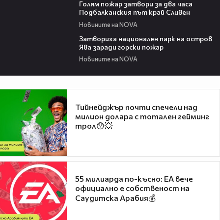
Голям пожар затвори за два часа
Подбалканския път край Сливен
Новините на NOVA
00:50
Затвориха национален парк на остров
Ява заради горски пожар
Новините на NOVA
Тийнейджър почти спечели над
милион долара с тотален гейминг
трол😯💥
55 милиарда по-късно: EA вече
официално е собственост на
Саудитска Арабия💰