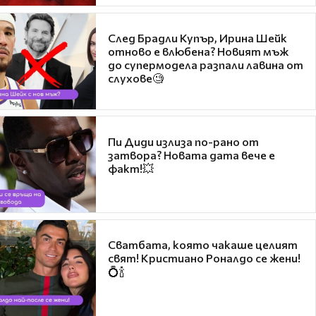
След Брадли Купър, Ирина Шейк
отново е влюбена? Новият мъж
до супермодела разпали лавина от
слухове🧐
Пи Диди излиза по-рано от
затвора? Новата дата вече е
факт!💥
Сватбата, която чакаше целият
свят! Кристиано Роналдо се жени!
💍🍾