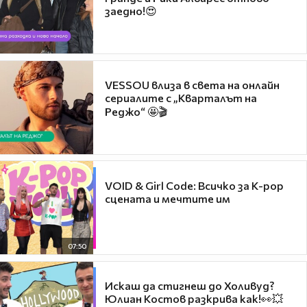
заедно!😍
VESSOU влиза в света на онлайн
сериалите с „Кварталът на
Реджо“ 🤩🎬
VOID & Girl Code: Всичко за K-pop
сцената и мечтите им
07:50
Искаш да стигнеш до Холивуд?
Юлиан Костов разкрива как!👀💥