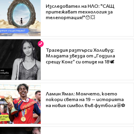
Изследовател на НЛО: "САЩ
притежават технология за
телепортация!"😯💥
Трагедия разтърси Холивуд:
Младата звезда от „Годзила
срещу Конг“ си отиде на 18🕊️
Ламин Ямал: Момчето, което
покори света на 19 — историята
на новия символ във футбола🤩⚽