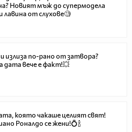
а? Новият мъж до супермодела
и лавина от слухове🧐
и излиза по-рано от затвора?
 дата вече е факт!💥
та, която чакаше целият свят!
ано Роналдо се жени!💍🍾