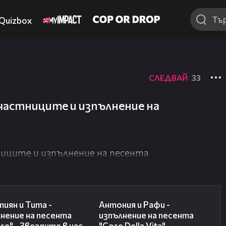
Quizbox
СЛЕДВАЙ
33
частниците и изпълнение на
иците и изпълнение на песента
06:47
07:51
иян и Тита -
Антония и Рафи -
нение на песента
изпълнение на песента
sse" - Звездите в нас
"Cose Della Vita" -