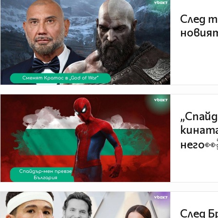
След т
новият
„Спайд
кината
него👀
След Б