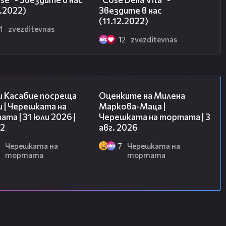
2.2022)
Звездите в нас
(11.12.2022)
1
zvezditevnas
12
zvezditevnas
16:45
14:06
и Касабие посреща
Оценките на Милена
 | Черешката на
Маркова-Маца |
та | 31 юли 2026 |
Черешката на тортата | 3
 2
авг. 2026
Черешката на
7
Черешката на
тортата
тортата