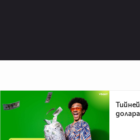
Тийней
долара