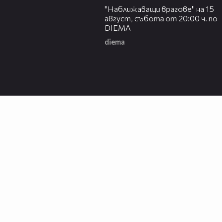
"Наближаващи врагове" на 15
август, събота от 20:00 ч. по
DIEMA
diema