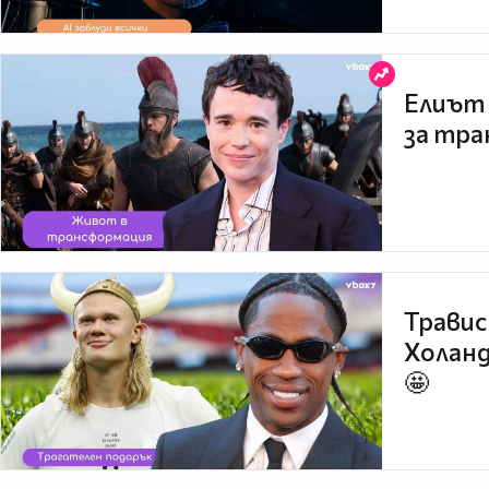
Елиът 
за тра
Травис
Холанд
🤩