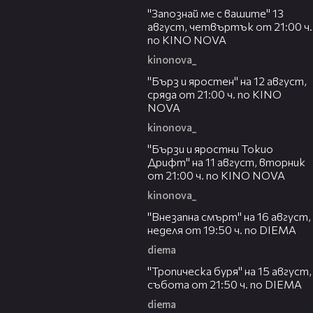
"Запознай ме с вашите" 13
август, четвъртък от 21:00 ч.
по KINO NOVA
kinonova_
00:22
"Бърз и яростен" на 12 август,
сряда от 21:00 ч. по KINO
NOVA
kinonova_
00:31
"Бързи и яростни Токио
Дрифт" на 11 август, вторник
от 21:00 ч. по KINO NOVA
kinonova_
00:33
"Внезапна смърт" на 16 август,
неделя от 19:50 ч. по DIEMA
diema
00:32
"Тропическа буря" на 15 август,
събота от 21:50 ч. по DIEMA
diema
00:30