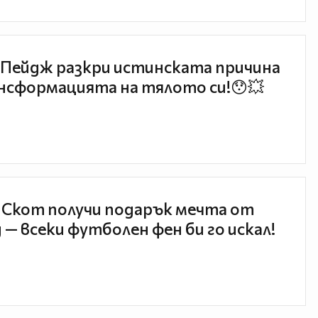
Пейдж разкри истинската причина
нсформацията на тялото си!😯💥
 Скот получи подарък мечта от
 — всеки футболен фен би го искал!