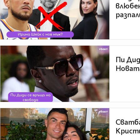
влюбен
разпал
Пи Дид
Новата
Сватба
Кристи