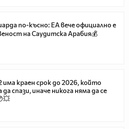
иарда по-късно: EA вече официално е
еност на Саудитска Арабия💰
 2 има краен срок до 2026, който
 да спази, иначе никога няма да се
😯💥