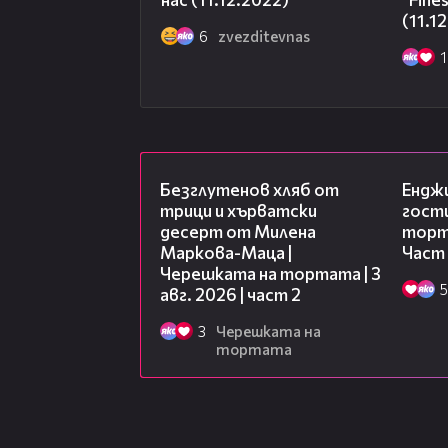
(11.1
6
zvezditevnas
1
15:35
Безглутенов хляб от
Ендж
трици и хърватски
гости
десерт от Милена
торта
Маркова-Маца |
Част
Черешката на тортата | 3
5
авг. 2026 | част 2
3
Черешката на
тортата