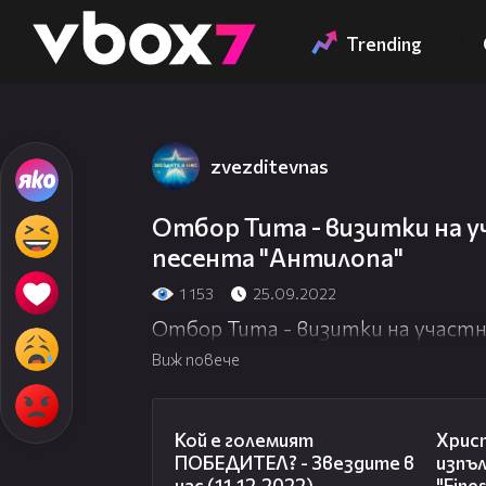
Member of
👾
Trending
zvezditevnas
Отбор Тита - визитки на у
песента "Антилопа"
1 153
25.09.2022
Отбор Тита - визитки на участн
Виж повече
10:18
Кой е големият
Христ
ПОБЕДИТЕЛ? - Звездите в
изпъл
нас (11.12.2022)
"Fine