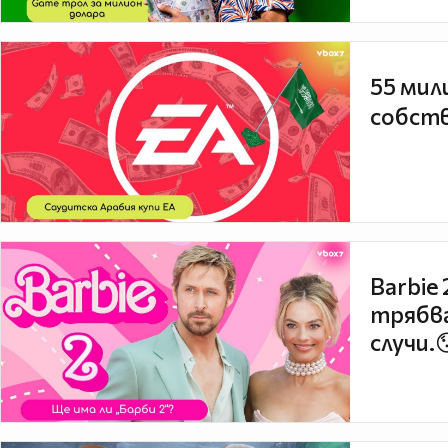
55 мил
собств
Barbie
трябва
случи.