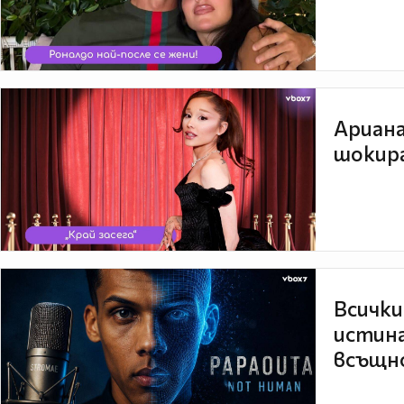
Ариана
шокира
Всички
истина
всъщно