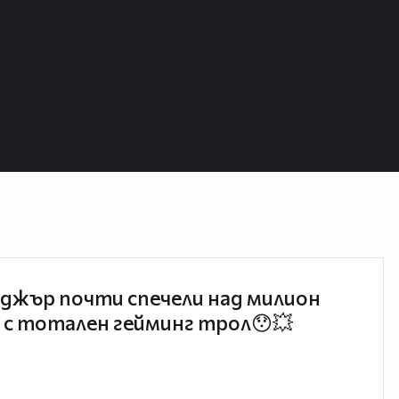
джър почти спечели над милион
 с тотален гейминг трол😯💥