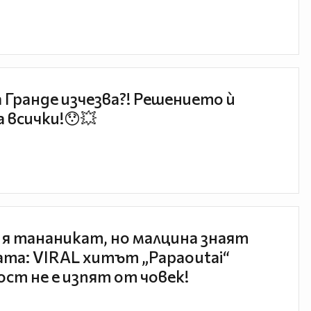
 Гранде изчезва?! Решението ѝ
 всички!😯💥
 я тананикат, но малцина знаят
та: VIRAL хитът „Papaoutai“
ст не е изпят от човек!