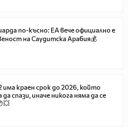
иарда по-късно: EA вече официално е
еност на Саудитска Арабия💰
 2 има краен срок до 2026, който
 да спази, иначе никога няма да се
😯💥