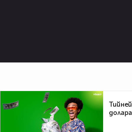
Тийней
долара