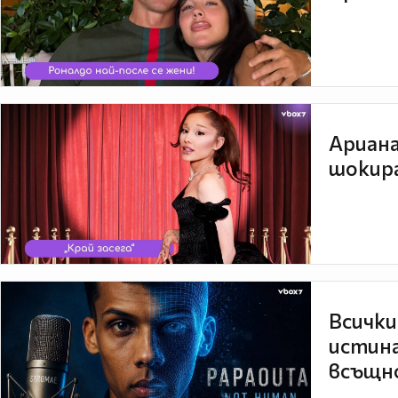
Ариана
шокира
Всички
истина
всъщно