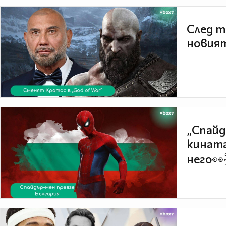
След т
новият
„Спайд
кината
него👀