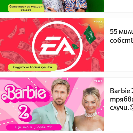
55 мил
собств
Barbie
трябва
случи.