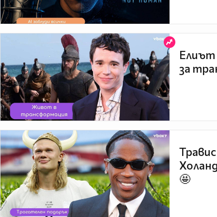
Елиът 
за тра
Травис
Холанд
🤩