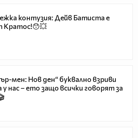
ежка контузия: Дейв Батиста е
 Кратос!😯💥
ър-мен: Нов ден“ буквално взриви
 у нас – ето защо всички говорят за
🎬