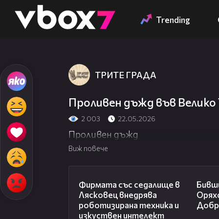
Member of
👾
Trending
ТРИТЕ ГРАДА
Проливен дъжд във Велико
2 003
22.05.2026
Проливен дъжд
Виж повече
00:06
Фирмата със седалище в
Бивш
Лясковец внедрява
Орях
роботизирана техника и
Добр
изкуствен интелект