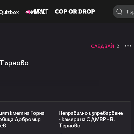
Quizbox
СЛЕДВАЙ
2
 Търново
02:54
00:02
ият кмет на Горна
Неправилно изпреварване
овица Добромир
- камери на ОДМВР - В.
ев
Търново