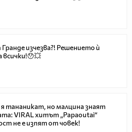
 Гранде изчезва?! Решението ѝ
 всички!😯💥
 я тананикат, но малцина знаят
та: VIRAL хитът „Papaoutai“
ст не е изпят от човек!