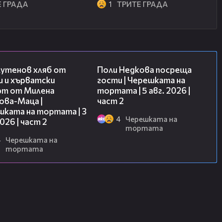
Е ГРАДА
1
ТРИТЕ ГРАДА
15:35
13:03
лутенов хляб от
Поли Недкова посреща
и и хърватски
гости | Черешката на
рт от Милена
тортата | 5 авг. 2026 |
ова-Маца |
част 2
шката на тортата | 3
4
Черешката на
2026 | част 2
тортата
4
Черешката на
тортата