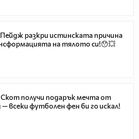
Пейдж разкри истинската причина
нсформацията на тялото си!😯💥
 Скот получи подарък мечта от
 — всеки футболен фен би го искал!