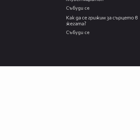
Събуди се
07:56
Как да се грижим за сърцето в
жегата?
Събуди се