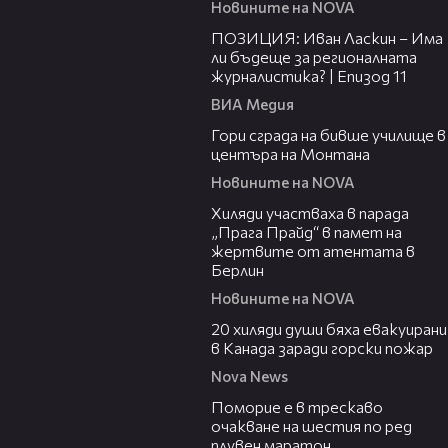
Новините на NOVA
39:29
ПОЗИЦИЯ: Иван Ласкин – Има
ли бъдеще за регионалната
журналистика? | Епизод 11
ВИА Медия
00:08
Гори сграда на бивше училище в
центъра на Монтана
Новините на NOVA
02:23
Хиляди участваха в парада
„Прага Прайд“ в памет на
жертвите от атентата в
Берлин
Новините на NOVA
00:39
20 хиляди души бяха евакуирани
в Канада заради горски пожар
Nova News
03:22
Поморие е в трескаво
очакване на шестия по ред
плувен маратон