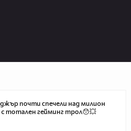
джър почти спечели над милион
 с тотален гейминг трол😯💥