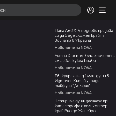
02:28
Папа Лъв XIV поднови призива
си да бъде сложен край на
войната в Украйна
Новините на NOVA
02:05
Уитни Хюстън беше почетена
със своя кукла Барби
Новините на NOVA
00:48
Евакуираха над 1 млн. души в
Източен Китай заради
тайфуна "Делфин"
Новините на NOVA
03:12
Четирима души загинаха при
катастрофа с хеликоптер
край Рио де Жанейро