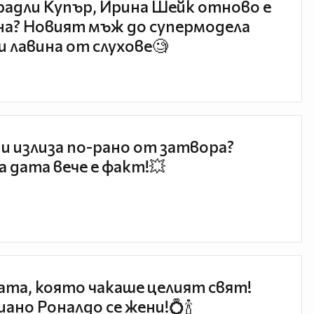
радли Купър, Ирина Шейк отново е
а? Новият мъж до супермодела
и лавина от слухове🧐
и излиза по-рано от затвора?
 дата вече е факт!💥
та, която чакаше целият свят!
ано Роналдо се жени!💍🍾