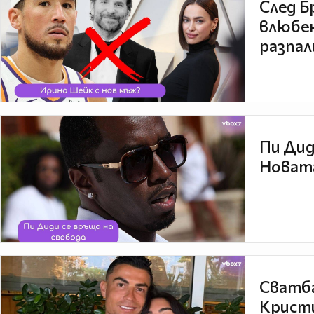
След Б
влюбен
разпал
Пи Дид
Новата
Сватба
Кристи