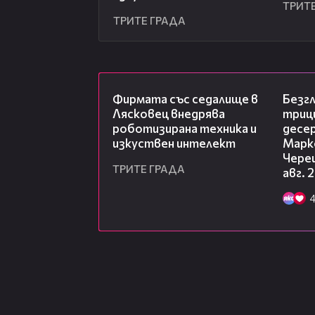
ТРИТ
ТРИТЕ ГРАДА
00:06
Фирмата със седалище в
Безг
Лясковец внедрява
триц
роботизирана техника и
десе
изкуствен интелект
Марк
Чере
ТРИТЕ ГРАДА
авг. 