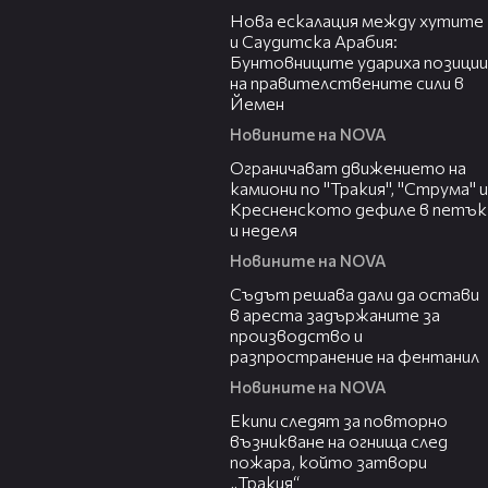
Нова ескалация между хутите
и Саудитска Арабия:
Бунтовниците удариха позиции
на правителствените сили в
Йемен
Новините на NOVA
00:51
Ограничават движението на
камиони по "Тракия", "Струма" и
Кресненското дефиле в петък
и неделя
Новините на NOVA
00:35
Съдът решава дали да остави
в ареста задържаните за
производство и
разпространение на фентанил
Новините на NOVA
00:34
Екипи следят за повторно
възникване на огнища след
пожара, който затвори
„Тракия“