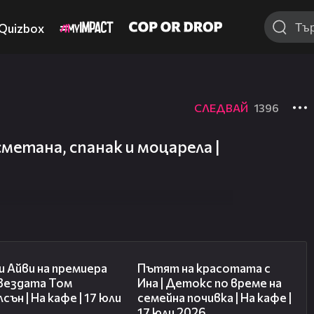
Quizbox
СЛЕДВАЙ
1396
сметана, спанак и моцарела |
02:58
17:40
 Айви на премиера
Пътят на красотата с
звездата Том
Ина | Детокс по време на
сън | На кафе | 17 юли
семейна почивка | На кафе |
17 юли 2026