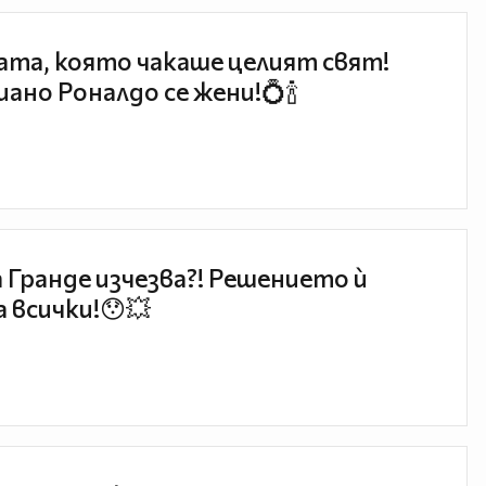
та, която чакаше целият свят!
ано Роналдо се жени!💍🍾
 Гранде изчезва?! Решението ѝ
 всички!😯💥