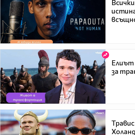
Всички
истина
всъщно
Елиът 
за тра
Травис
Холанд