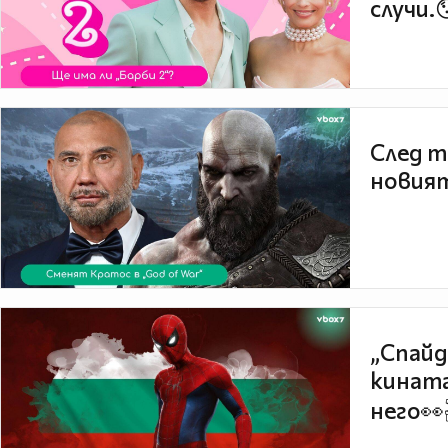
случи.
След т
новият
„Спайд
кината
него👀