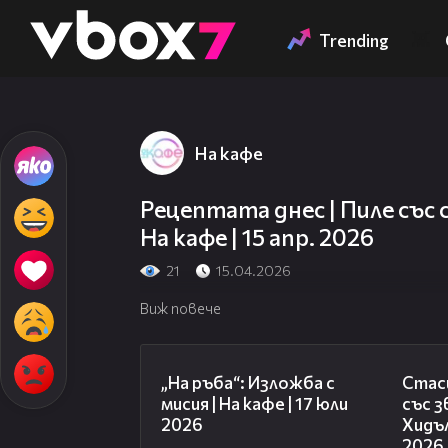
Member of
👾
Trending
На кафе
Рецептата днес | Пиле със 
На кафе | 15 апр. 2026
21
15.04.2026
Виж повече
09:09
„На ръба“: Изложба с
Стаси
мисия | На кафе | 17 юли
със 
2026
Хидъл
2026