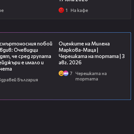
фе
1
На кафе
09:32
14:06
 смъртоносния побой
Оценките на Милена
вдив: Очевидци
Маркова-Маца |
ят, че сред групата
Черешката на тортата | 3
йджъри е имало и
авг. 2026
чета
7
Черешката на
тортата
Здравей България