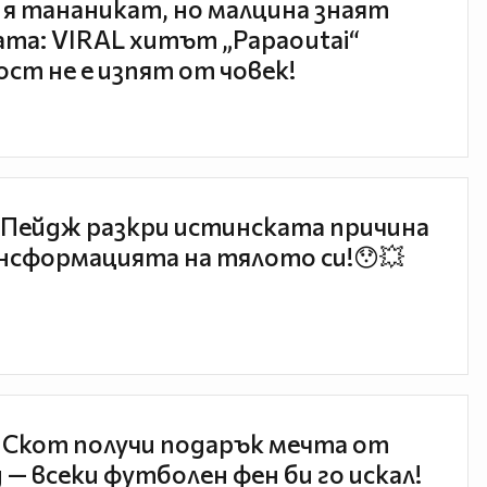
 я тананикат, но малцина знаят
та: VIRAL хитът „Papaoutai“
ст не е изпят от човек!
Пейдж разкри истинската причина
нсформацията на тялото си!😯💥
 Скот получи подарък мечта от
 — всеки футболен фен би го искал!