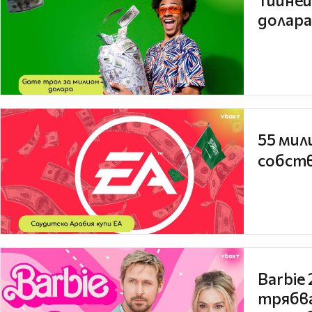
Тийней
долара
55 мил
собств
Barbie
трябва