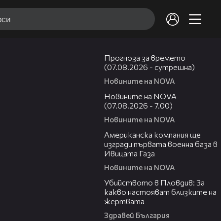
01:46
Прогноза за времето
(07.08.2026 - сутрешна)
Новините на NOVA
03:58
Новините на NOVA
(07.08.2026 - 7.00)
Новините на NOVA
00:53
Американска компания ще
изгради първата военна база в
Ивицата Газа
Новините на NOVA
11:38
Убийството в Пловдив: За
какво настояват близките на
жертвата
Здравей България
00:47