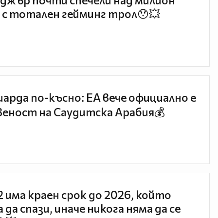
джър почти спечели над милион
 с тотален гейминг трол😯💥
иарда по-късно: EA вече официално е
еност на Саудитска Арабия💰
 2 има краен срок до 2026, който
 да спази, иначе никога няма да се