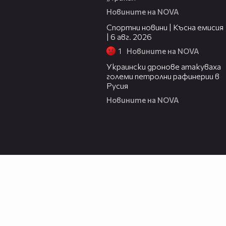
Новините на NOVA
04:51
Спортни новини | Късна емисия
| 6 авг. 2026
1
Новините на NOVA
00:41
Украински дронове атакуваха
големи петролни рафинерии в
Русия
Новините на NOVA