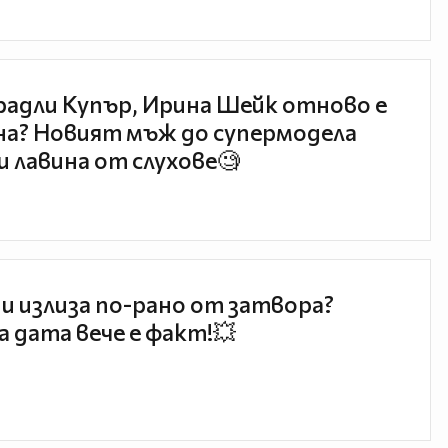
радли Купър, Ирина Шейк отново е
а? Новият мъж до супермодела
и лавина от слухове🧐
и излиза по-рано от затвора?
 дата вече е факт!💥