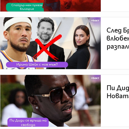
След Б
влюбен
разпал
Пи Дид
Новата