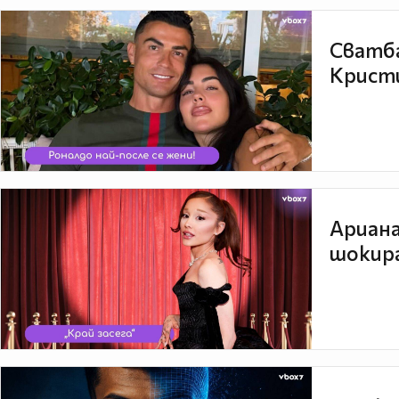
Сватба
Кристи
Ариана
шокира