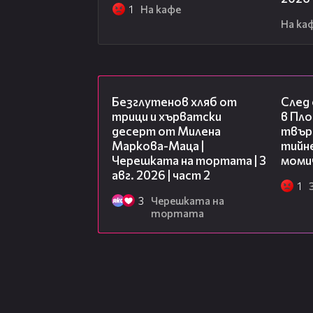
1
На кафе
На ка
15:35
Безглутенов хляб от
След
трици и хърватски
в Пло
десерт от Милена
твърд
Маркова-Маца |
тийне
Черешката на тортата | 3
моми
авг. 2026 | част 2
1
3
Черешката на
тортата