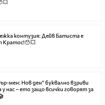
😯💥
ежка контузия: Дейв Батиста е
 Кратос!😯💥
ър-мен: Нов ден“ буквално взриви
 у нас – ето защо всички говорят за
🎬