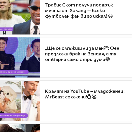
Травис Скот получи подарък
мечта от Холанд — всеки
футболен фен би го искал! 🤩
„Ще се омъжиш ли за мен?“: Фен
предложи брак на Зендая, а тя
отвърна само с три думи😅
Кралят на YouTube – младоженец:
MrBeast се ожени!💍🥰