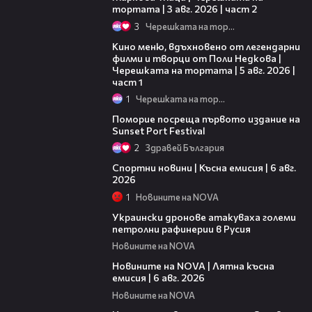
тортата | 3 авг. 2026 | част 2
3
Черешката на тортата
15:39
Кино меню, вдъхновено от легендарни
филми и творци от Поли Недкова |
Черешката на тортата | 5 авг. 2026 |
част 1
1
Черешката на тортата
05:54
Поморие посреща първото издание на
Sunset Port Festival
2
Здравей България
04:51
Спортни новини | Късна емисия | 6 авг.
2026
1
Новините на NOVA
00:41
Украински дронове атакуваха големи
петролни рафинерии в Русия
Новините на NOVA
20:26
Новините на NOVA | Лятна късна
емисия | 6 авг. 2026
Новините на NOVA
00:41