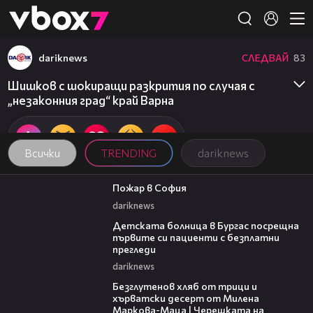
Member of
👾
dariknews
СЛЕДВАЙ
83
Шишков с шокиращи разкрития по случая с
„незаконния град“ край Варна
Всички
TRENDING
dariknews
00:20
Пожар в София
dariknews
00:27
Детската болница в Бургас посрещна
първите си пациенти с безплатни
прегледи
dariknews
15:35
Безглутенов хляб от трици и
хърватски десерт от Милена
Маркова-Маца | Черешката на