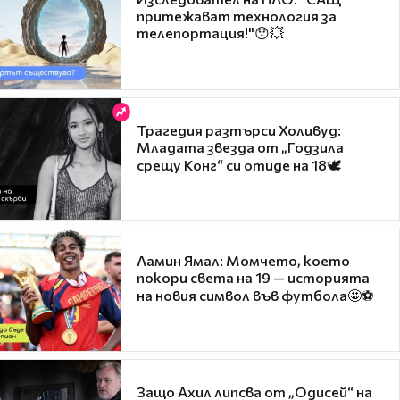
притежават технология за
телепортация!"😯💥
Трагедия разтърси Холивуд:
Младата звезда от „Годзила
срещу Конг“ си отиде на 18🕊️
Ламин Ямал: Момчето, което
покори света на 19 — историята
на новия символ във футбола🤩⚽
Защо Ахил липсва от „Одисей“ на