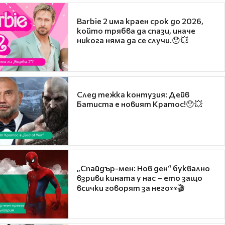
Barbie 2 има краен срок до 2026,
който трябва да спази, иначе
никога няма да се случи.😯💥
След тежка контузия: Дейв
Батиста е новият Кратос!😯💥
„Спайдър-мен: Нов ден“ буквално
взриви кината у нас – ето защо
всички говорят за него👀🎬