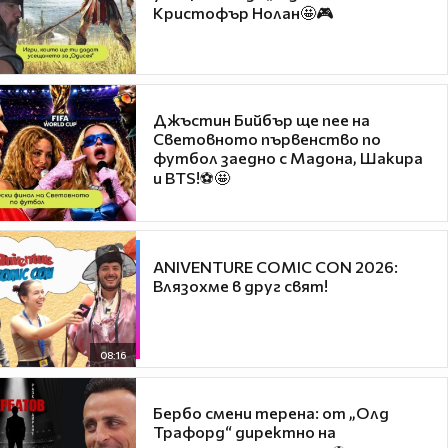
Кристофър Нолан🤩🎮
Джъстин Бийбър ще пее на
Световното първенство по
футбол заедно с Мадона, Шакира
и BTS!⚽🤩
ANIVENTURE COMIC CON 2026:
Влязохме в друг свят!
08:16
Бербо смени терена: от „Олд
Трафорд“ директно на