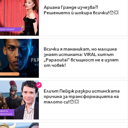
Ариана Гранде изчезва?!
Решението ѝ шокира всички!😯💥
Всички я тананикат, но малцина
знаят истината: VIRAL хитът
„Papaoutai“ всъщност не е изпят
от човек!
Елиът Пейдж разкри истинската
причина за трансформацията на
тялото си!😯💥