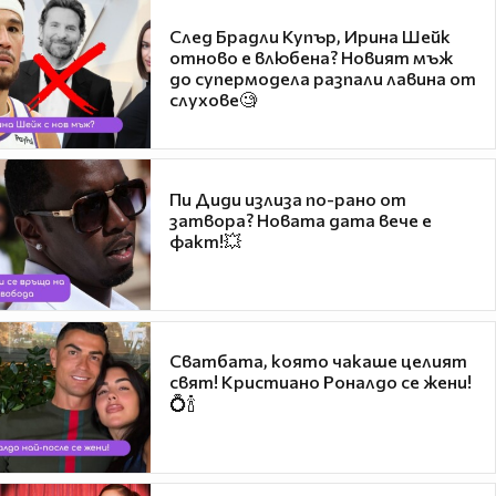
След Брадли Купър, Ирина Шейк
отново е влюбена? Новият мъж
до супермодела разпали лавина от
слухове🧐
Пи Диди излиза по-рано от
затвора? Новата дата вече е
факт!💥
Сватбата, която чакаше целият
свят! Кристиано Роналдо се жени!
💍🍾