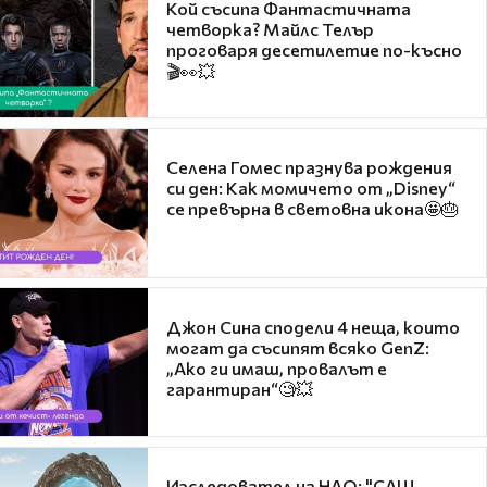
Кой съсипа Фантастичната
четворка? Майлс Телър
проговаря десетилетие по-късно
🎬👀💥
Селена Гомес празнува рождения
си ден: Как момичето от „Disney“
се превърна в световна икона🤩🎂
Джон Сина сподели 4 неща, които
могат да съсипят всяко GenZ:
„Ако ги имаш, провалът е
гарантиран“🧐💥
Изследовател на НЛО: "САЩ