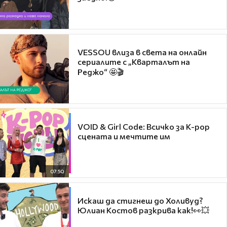
VESSOU влиза в света на онлайн
сериалите с „Кварталът на
Реджо“ 🤩🎬
VOID & Girl Code: Всичко за K-pop
сцената и мечтите им
07:50
Искаш да стигнеш до Холивуд?
Юлиан Костов разкрива как!👀💥