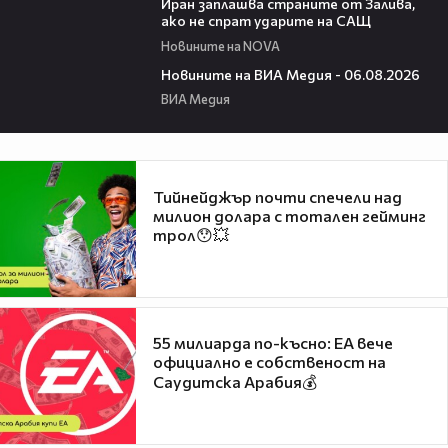
Иран заплашва страните от Залива,
ако не спрат ударите на САЩ
Новините на NOVA
22:43
Новините на ВИА Медия - 06.08.2026
ВИА Медия
Тийнейджър почти спечели над
милион долара с тотален гейминг
трол😯💥
55 милиарда по-късно: EA вече
официално е собственост на
Саудитска Арабия💰