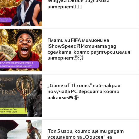
Мадука Окойе разпалиха
интернет❤️‍🔥🔥
Плати ли FIFA милиони на
IShowSpeed?! Истината зад
сделката, която разтърси целия
интернет🤑💥
„Game of Thrones“ най-накрая
получава PC версията която
чакахме🎮🤩
Топ 5 игри, които ще ти дадат
усещането за „Одисея“ на