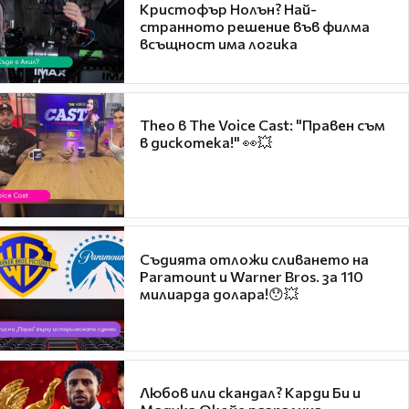
Кристофър Нолън? Най-
странното решение във филма
всъщност има логика
Theo в The Voice Cast: "Правен съм
в дискотека!" 👀💥
Съдията отложи сливането на
Paramount и Warner Bros. за 110
милиарда долара!😯💥
Любов или скандал? Карди Би и