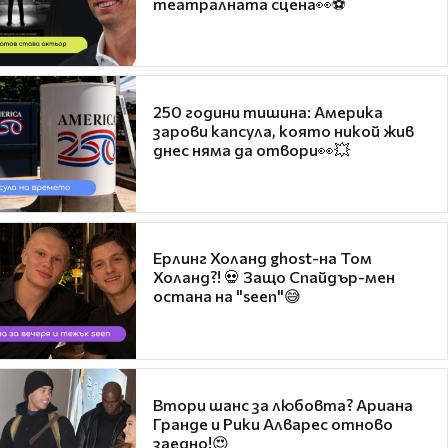
театралната сцена👀⚽
250 години тишина: Америка
зарови капсула, която никой жив
днес няма да отвори👀💥
Ерлинг Холанд ghost-на Том
Холанд?! 💀 Защо Спайдър-мен
остана на "seen"😅
Втори шанс за любовта? Ариана
Гранде и Рики Алварес отново
заедно!😍