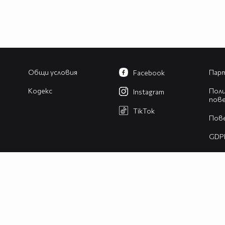
Общи условия
Парт
Facebook
Кодекс
Поли
Instagram
пов
TikTok
Пов
GDP
Изв