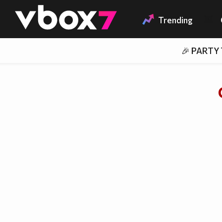
Member of
👾
Trending
🎉 PARTY