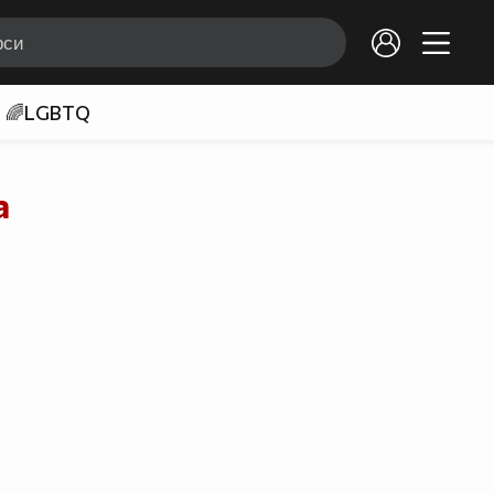
🌈LGBTQ
а