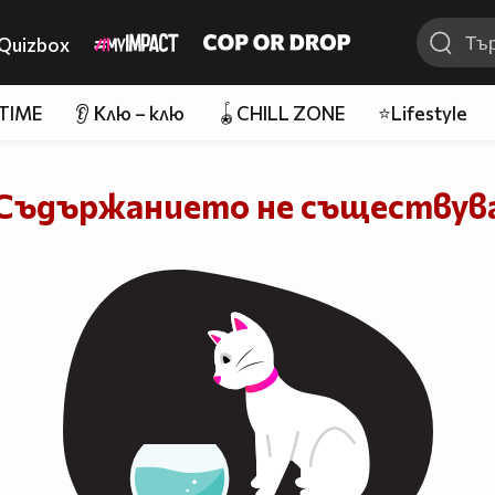
Quizbox
 TIME
👂 Клю – клю
🪀CHILL ZONE
⭐Lifestyle
Съдържанието не съществув