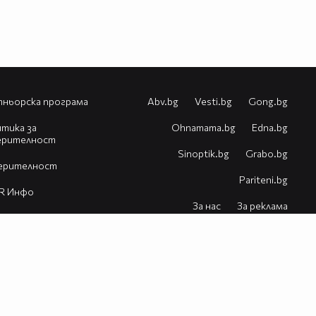
ньорска програма
Abv.bg
Vesti.bg
Gong.bg
тика за
Оhnamama.bg
Edna.bg
ерителност
Sinoptik.bg
Grabo.bg
ерителност
Pariteni.bg
R Инфо
За нас
За реклама
естия
Контакт
Помощ
VBox7 блог
© 2026 Всички права