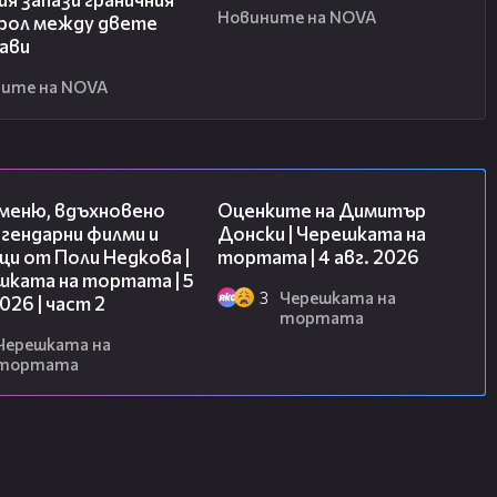
Новините на NOVA
рол между двете
ави
ите на NOVA
15:31
16:45
 меню, вдъхновено
Оценките на Димитър
гендарни филми и
Донски | Черешката на
и от Поли Недкова |
тортата | 4 авг. 2026
шката на тортата | 5
3
Черешката на
2026 | част 2
тортата
Черешката на
тортата