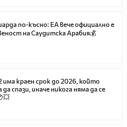
иарда по-късно: EA вече официално е
еност на Саудитска Арабия💰
 2 има краен срок до 2026, който
 да спази, иначе никога няма да се
😯💥