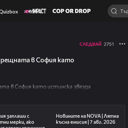
Quizbox
СЛЕДВАЙ
2751
осрещната в София като
ата в София като истинска звезда
00:51
21:18
ия заплаши с
Новините на NOVA | Лятна
тни мерки, ако
късна емисия | 7 авг. 2026
я запази граничния