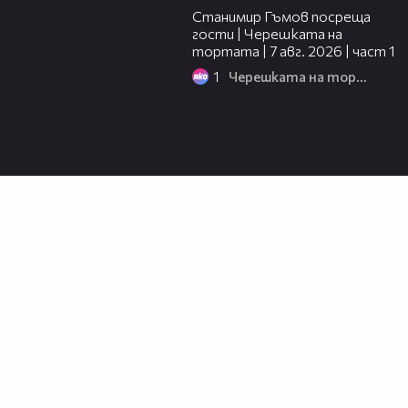
Станимир Гъмов посреща
гости | Черешката на
тортата | 7 авг. 2026 | част 1
1
Черешката на тортата