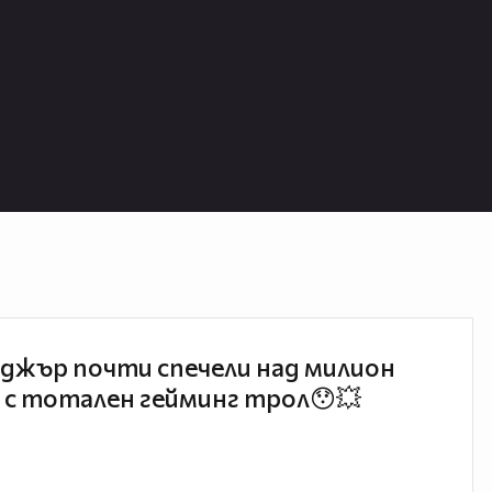
джър почти спечели над милион
 с тотален гейминг трол😯💥