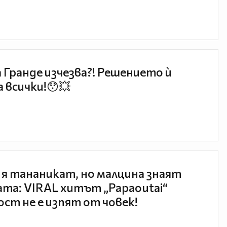
 Гранде изчезва?! Решението ѝ
 всички!😯💥
 я тананикат, но малцина знаят
та: VIRAL хитът „Papaoutai“
ст не е изпят от човек!