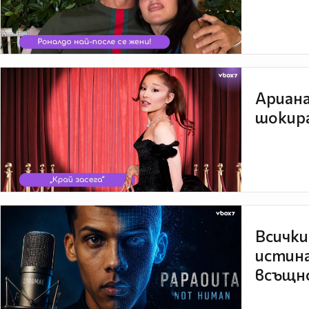
Ариана
шокира
Всички
истина
всъщно