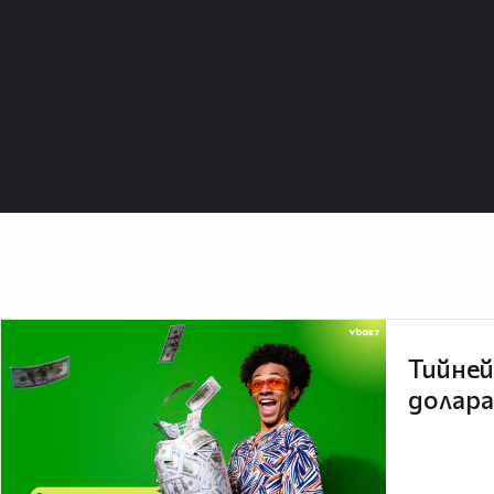
Тийней
долара