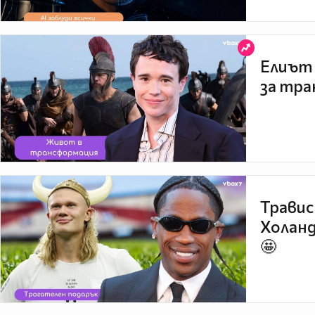
Елиът 
за тра
Травис
Холанд
🤩