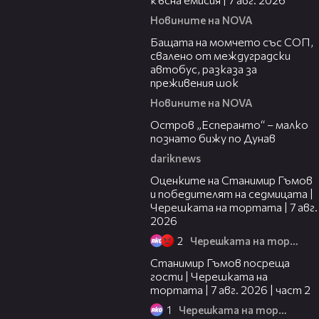
Новините на NOVA
00:30
Бащата на момчето със СОП,
свалено от междуградски
автобус, разказа за
преживения шок
Новините на NOVA
00:04
Остров „Есперанто“ – малко
познато бижу по Дунав
dariknews
02:15
Оценките на Станимир Гъмов
и победителят на седмицата |
Черешката на тортата | 7 авг.
2026
2
Черешката на тортата
12:30
Станимир Гъмов посреща
гости | Черешката на
тортата | 7 авг. 2026 | част 2
1
Черешката на тортата
16:22