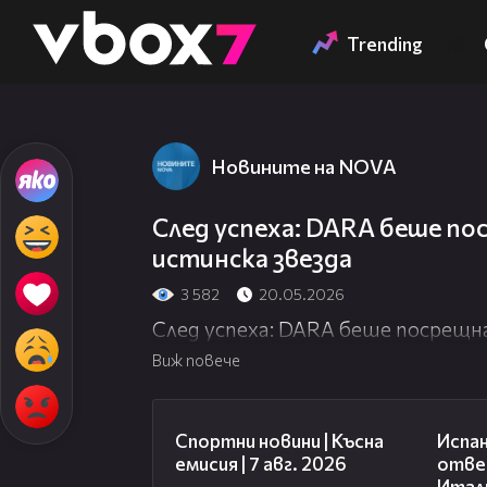
Member of
👾
Trending
Новините на NOVA
След успеха: DARA беше п
истинска звезда
3 582
20.05.2026
След успеха: DARA беше посрещн
Виж повече
03:46
Спортни новини | Късна
Испан
емисия | 7 авг. 2026
отве
Итали