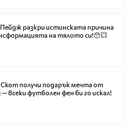
Пейдж разкри истинската причина
нсформацията на тялото си!😯💥
 Скот получи подарък мечта от
 — всеки футболен фен би го искал!