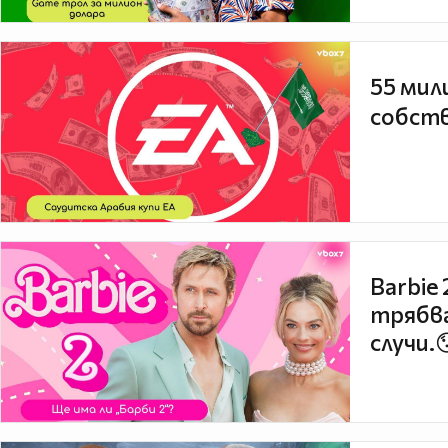
55 мил
собств
Barbie
трябва
случи.