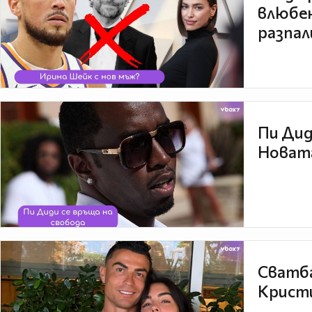
влюбен
разпал
Пи Дид
Новата
Сватба
Кристи