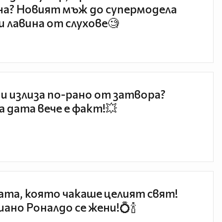
а? Новият мъж до супермодела
и лавина от слухове🧐
и излиза по-рано от затвора?
 дата вече е факт!💥
та, която чакаше целият свят!
ано Роналдо се жени!💍🍾