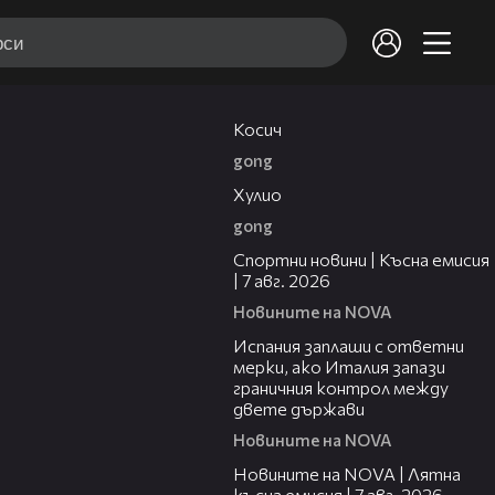
10:17
Косич
gong
09:40
Хулио
gong
03:46
Спортни новини | Късна емисия
| 7 авг. 2026
Новините на NOVA
00:51
Испания заплаши с ответни
мерки, ако Италия запази
граничния контрол между
двете държави
Новините на NOVA
21:18
Новините на NOVA | Лятна
късна емисия | 7 авг. 2026