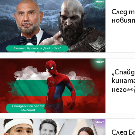
След т
новият
„Спайд
кината
него👀
След Б