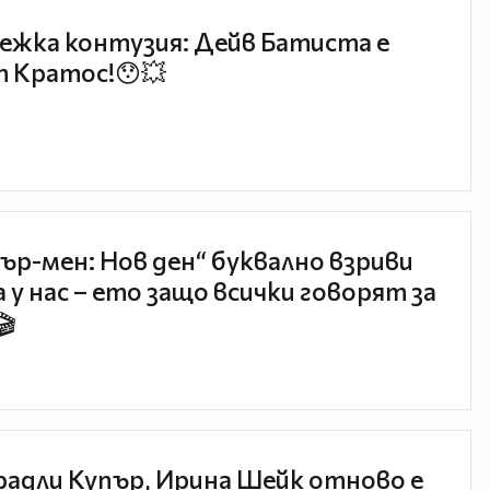
ежка контузия: Дейв Батиста е
 Кратос!😯💥
ър-мен: Нов ден“ буквално взриви
 у нас – ето защо всички говорят за
🎬
радли Купър, Ирина Шейк отново е