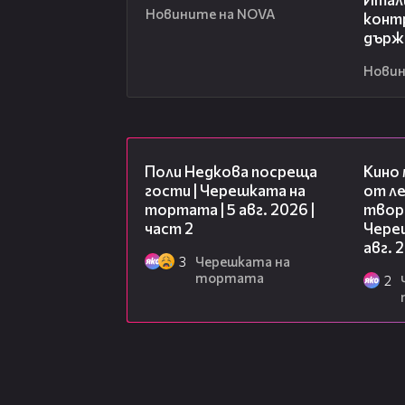
Новините на NOVA
конт
държ
Новин
13:03
Поли Недкова посреща
Кино
гости | Черешката на
от ле
тортата | 5 авг. 2026 |
творц
част 2
Чере
авг. 
3
Черешката на
тортата
2