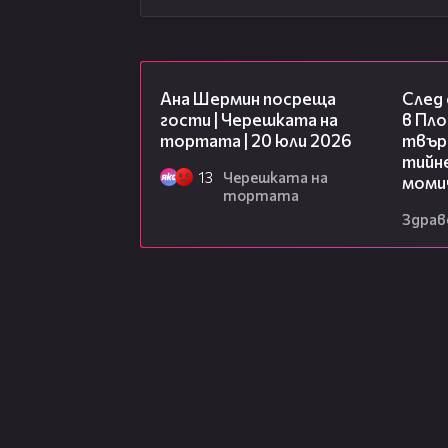
19:47
Ана Шермин посреща
След
гости | Черешката на
в Пло
тортата | 20 юли 2026
твърд
тийне
13
Черешката на
моми
тортата
Здрав