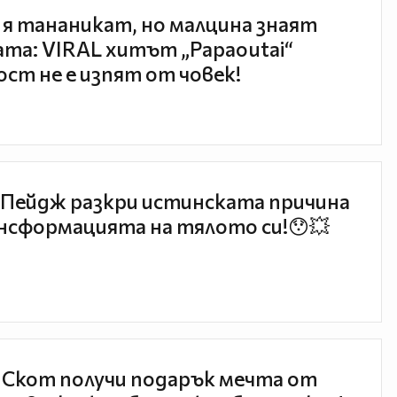
 я тананикат, но малцина знаят
та: VIRAL хитът „Papaoutai“
ст не е изпят от човек!
Пейдж разкри истинската причина
нсформацията на тялото си!😯💥
 Скот получи подарък мечта от