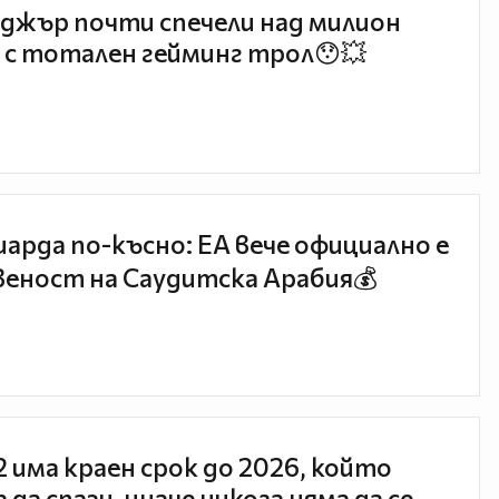
джър почти спечели над милион
 с тотален гейминг трол😯💥
иарда по-късно: EA вече официално е
еност на Саудитска Арабия💰
 2 има краен срок до 2026, който
 да спази, иначе никога няма да се