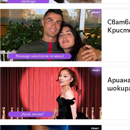
Сватба
Кристи
Ариана
шокира