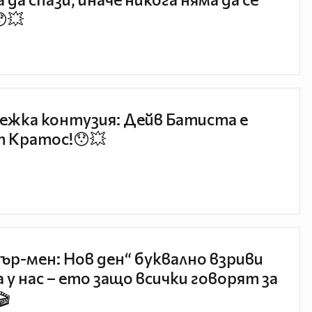
😯💥
ежка контузия: Дейв Батиста е
 Кратос!😯💥
ър-мен: Нов ден“ буквално взриви
 у нас – ето защо всички говорят за
🎬