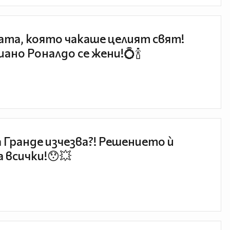
та, която чакаше целият свят!
ано Роналдо се жени!💍🍾
 Гранде изчезва?! Решението ѝ
 всички!😯💥