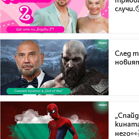
случи.
След т
новият
„Спайд
кината
него👀