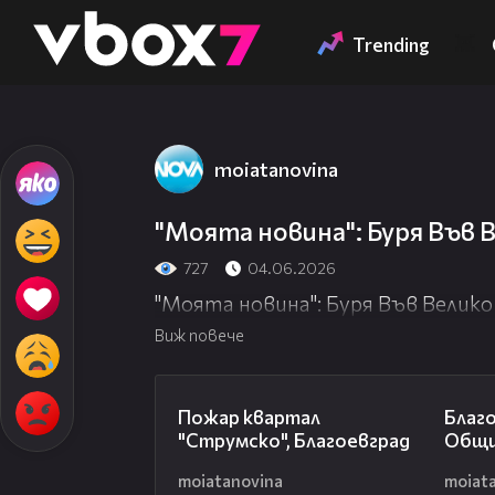
Member of
👾
Trending
moiatanovina
"Моята новина": Буря Във 
727
04.06.2026
"Моята новина": Буря Във Велик
Виж повече
05:01
Пожар квартал
Благ
"Струмско", Благоевград
Общи
moiatanovina
moiat