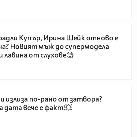
радли Купър, Ирина Шейк отново е
а? Новият мъж до супермодела
и лавина от слухове🧐
и излиза по-рано от затвора?
 дата вече е факт!💥