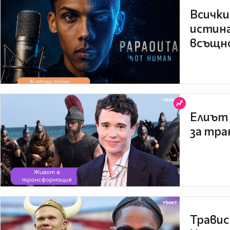
Всички
истина
всъщно
Елиът 
за тра
Травис