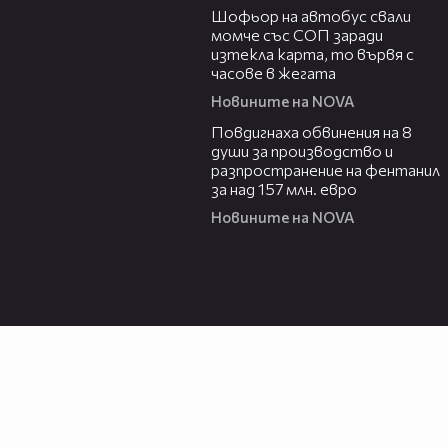
Шофьор на автобус свали
момче със СОП заради
изтекла карта, то вървя с
часове в жегата
Новините на NOVA
00:43
Повдигнаха обвинения на 8
души за производство и
разпространение на фентанил
за над 157 млн. евро
Новините на NOVA