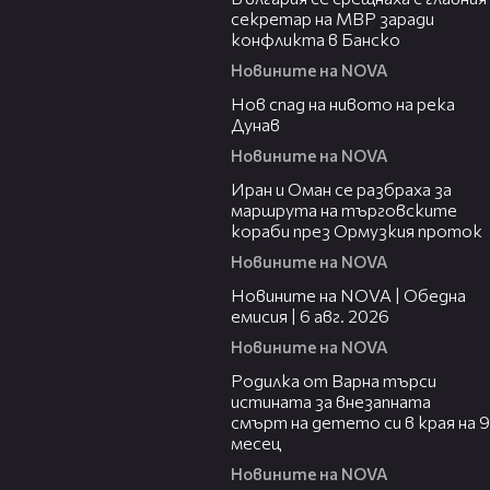
секретар на МВР заради
конфликта в Банско
Новините на NOVA
02:45
Нов спад на нивото на река
Дунав
Новините на NOVA
00:43
Иран и Оман се разбраха за
маршрута на търговските
кораби през Ормузкия проток
Новините на NOVA
20:38
Новините на NOVA | Обедна
емисия | 6 авг. 2026
Новините на NOVA
03:09
Родилка от Варна търси
истината за внезапната
смърт на детето си в края на 9
месец
Новините на NOVA
00:27