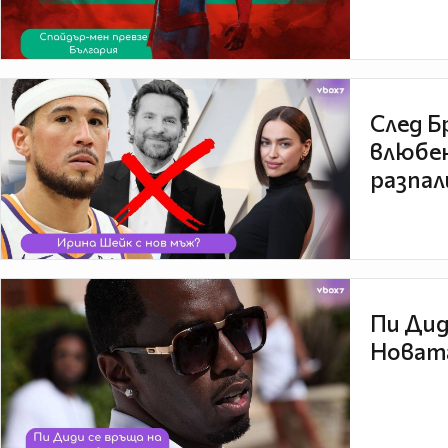
След Б
влюбен
разпал
Пи Дид
Новата