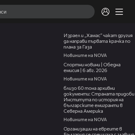
01:31
Израел и „Хамас“ чакат другия
да направи първата крачка по
плана за Газа
Новините на NOVA
04:47
Спортни новини | Обедна
емисия | 6 aвг. 2026
Новините на NOVA
02:59
близо 60 тона архивни
документи: Страната придоби
Института по история на
българските емигранти в
Северна Америка
Новините на NOVA
02:27
Организации на евреите в
България се срещнаха с главния