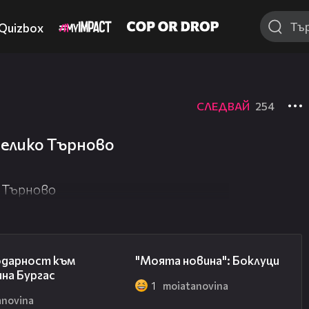
Quizbox
СЛЕДВАЙ
254
Велико Търново
о Търново
00:17
00:19
одарност към
"Моята новина": Боклуци
на Бургас
1
moiatanovina
anovina