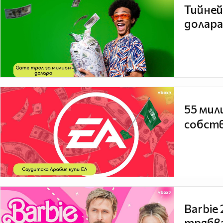
Тийней
долара
55 мил
собств
Barbie
трябва