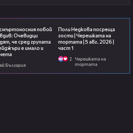
09:32
19:25
 смъртоносния побой
Поли Недкова посреща
вдив: Очевидци
гости | Черешката на
ят, че сред групата
тортата | 5 авг. 2026 |
йджъри е имало и
част 1
чета
2
Черешката на
тортата
ей България