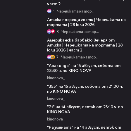
част 2
1
Черешката на тортата
23:41
Атижа посреща гости | Черешката на
тортата | 28 юли 2026
8
Черешката на тортата
15:45
Американска барбекю вечеря от
Атижа | Черешката на тортата | 28
юли 2026 | част 2
7
Черешката на тортата
00:30
"Анаконда" на 15 август, събота от
23:30 ч. по KINO NOVA
kinonova_
00:31
"355" на 15 август, събота от 21:00 ч.
по KINO NOVA
kinonova_
00:29
"21" на 14 август, петък от 23:10 ч. по
KINO NOVA
kinonova_
00:29
"Размянaта" на 14 август, петък от