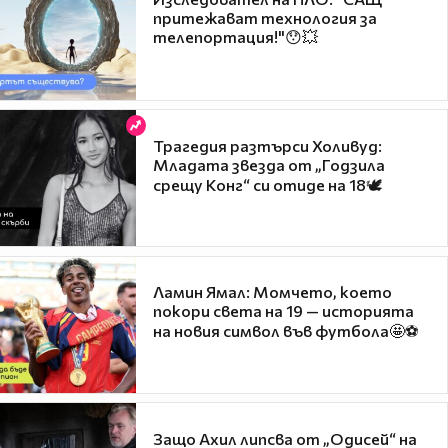
притежават технология за
телепортация!"😯💥
Трагедия разтърси Холивуд:
Младата звезда от „Годзила
срещу Конг“ си отиде на 18🕊️
Ламин Ямал: Момчето, което
покори света на 19 — историята
на новия символ във футбола🤩⚽
Защо Ахил липсва от „Одисей“ на