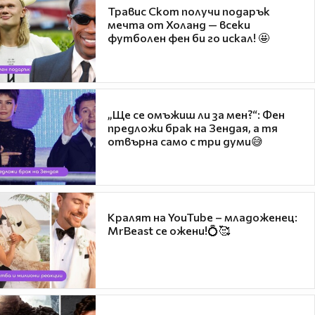
Травис Скот получи подарък
мечта от Холанд — всеки
футболен фен би го искал! 🤩
„Ще се омъжиш ли за мен?“: Фен
предложи брак на Зендая, а тя
отвърна само с три думи😅
Кралят на YouTube – младоженец:
MrBeast се ожени!💍🥰