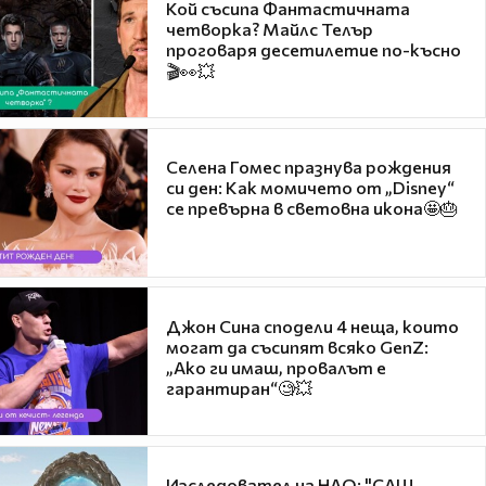
Кой съсипа Фантастичната
четворка? Майлс Телър
проговаря десетилетие по-късно
🎬👀💥
Селена Гомес празнува рождения
си ден: Как момичето от „Disney“
се превърна в световна икона🤩🎂
Джон Сина сподели 4 неща, които
могат да съсипят всяко GenZ:
„Ако ги имаш, провалът е
гарантиран“🧐💥
Изследовател на НЛО: "САЩ