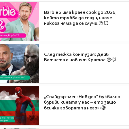
Barbie 2 има краен срок до 2026,
който трябва да спази, иначе
никога няма да се случи.😯💥
След тежка контузия: Дейв
Батиста е новият Кратос!😯💥
„Спайдър-мен: Нов ден“ буквално
взриви кината у нас – ето защо
всички говорят за него👀🎬