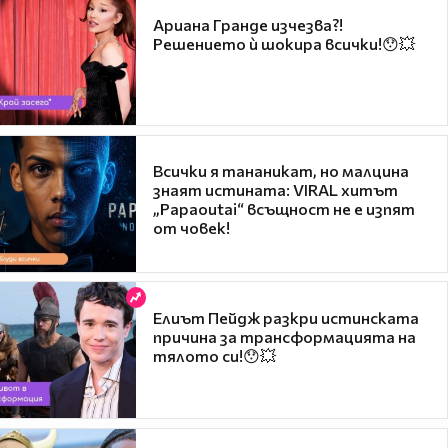
Ариана Гранде изчезва?!
Решението ѝ шокира всички!😯💥
Всички я тананикат, но малцина
знаят истината: VIRAL хитът
„Papaoutai“ всъщност не е изпят
от човек!
Елиът Пейдж разкри истинската
причина за трансформацията на
тялото си!😯💥