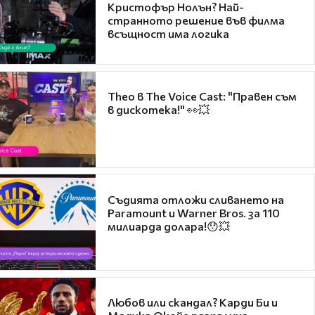
Кристофър Нолън? Най-
странното решение във филма
всъщност има логика
Theo в The Voice Cast: "Правен съм
в дискотека!" 👀💥
Съдията отложи сливането на
Paramount и Warner Bros. за 110
милиарда долара!😯💥
Любов или скандал? Карди Би и