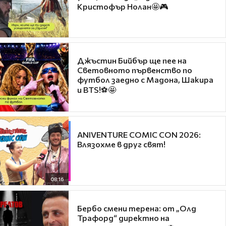
Кристофър Нолан🤩🎮
Джъстин Бийбър ще пее на
Световното първенство по
футбол заедно с Мадона, Шакира
и BTS!⚽🤩
ANIVENTURE COMIC CON 2026:
Влязохме в друг свят!
08:16
Бербо смени терена: от „Олд
Трафорд“ директно на