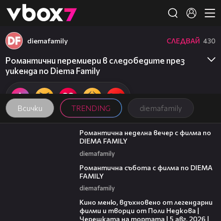
Member of
👾
diemafamily
СЛЕДВАЙ
430
Романтични перемиери в следобедите през
уикенда по Diema Family
Всички
TRENDING
diemafamily
00:20
Романтична неделна вечер с филма по
DIEMA FAMILY
diemafamily
00:21
Романтична събота с филма по DIEMA
FAMILY
diemafamily
15:31
Кино меню, вдъхновено от легендарни
филми и творци от Поли Недкова |
Черешката на тортата | 5 авг. 2026 |