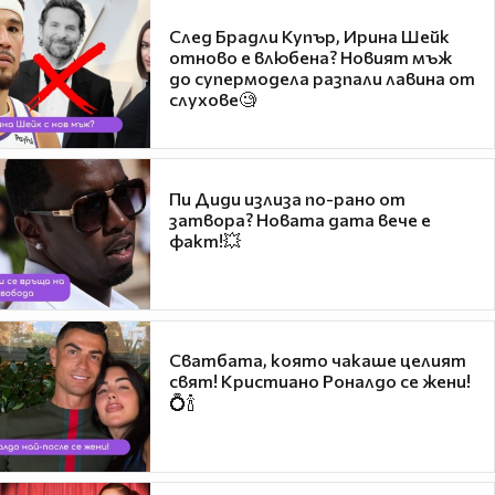
След Брадли Купър, Ирина Шейк
отново е влюбена? Новият мъж
до супермодела разпали лавина от
слухове🧐
Пи Диди излиза по-рано от
затвора? Новата дата вече е
факт!💥
Сватбата, която чакаше целият
свят! Кристиано Роналдо се жени!
💍🍾