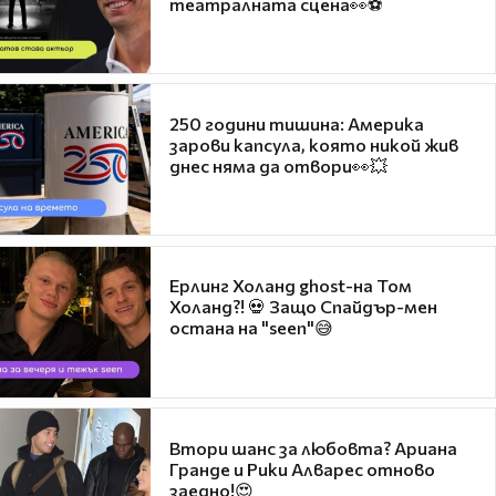
театралната сцена👀⚽
250 години тишина: Америка
зарови капсула, която никой жив
днес няма да отвори👀💥
Ерлинг Холанд ghost-на Том
Холанд?! 💀 Защо Спайдър-мен
остана на "seen"😅
Втори шанс за любовта? Ариана
Гранде и Рики Алварес отново
заедно!😍