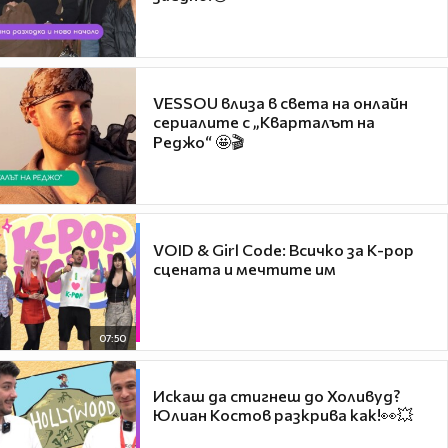
VESSOU влиза в света на онлайн
сериалите с „Кварталът на
Реджо“ 🤩🎬
VOID & Girl Code: Всичко за K-pop
сцената и мечтите им
07:50
Искаш да стигнеш до Холивуд?
Юлиан Костов разкрива как!👀💥