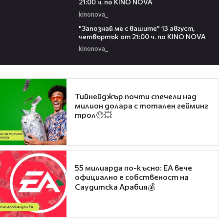
21:00 ч. по KINO NOVA
kinonova_
00:23
"Запознай ме с вашите" 13 август,
четвъртък от 21:00 ч. по KINO NOVA
kinonova_
Тийнейджър почти спечели над
милион долара с тотален гейминг
трол😯💥
55 милиарда по-късно: EA вече
официално е собственост на
Саудитска Арабия💰