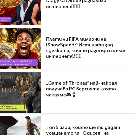
Мадука Окойе разпалиха
интернет❤️‍🔥🔥
Плати ли FIFA милиони на
IShowSpeed?! Истината зад
сделката, която разтърси целия
интернет🤑💥
„Game of Thrones“ най-накрая
получава PC версията която
чакахме🎮🤩
Топ 5 игри, които ще ти дадат
усещането за „Одисея“ на