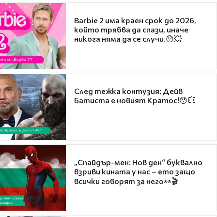
Barbie 2 има краен срок до 2026,
който трябва да спази, иначе
никога няма да се случи.😯💥
След тежка контузия: Дейв
Батиста е новият Кратос!😯💥
„Спайдър-мен: Нов ден“ буквално
взриви кината у нас – ето защо
всички говорят за него👀🎬