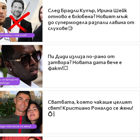
След Брадли Купър, Ирина Шейк
отново е влюбена? Новият мъж
до супермодела разпали лавина от
слухове🧐
Пи Диди излиза по-рано от
затвора? Новата дата вече е
факт!💥
Сватбата, която чакаше целият
свят! Кристиано Роналдо се жени!
💍🍾