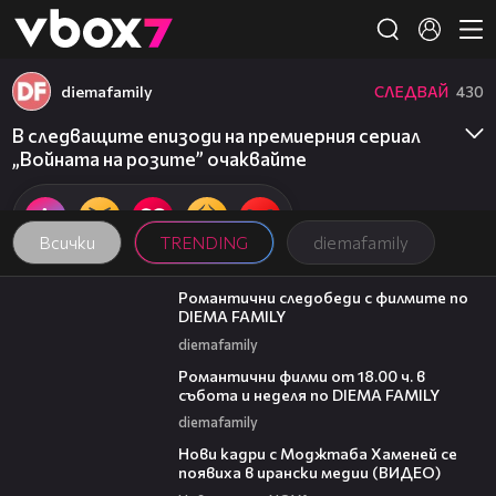
Member of
👾
diemafamily
СЛЕДВАЙ
430
В следващите епизоди на премиерния сериал
„Войната на розите” очаквайте
Всички
TRENDING
diemafamily
00:31
Романтични следобеди с филмите по
DIEMA FAMILY
diemafamily
00:36
Романтични филми от 18.00 ч. в
събота и неделя по DIEMA FAMILY
diemafamily
00:14
Нови кадри с Моджтаба Хаменей се
появиха в ирански медии (ВИДЕО)