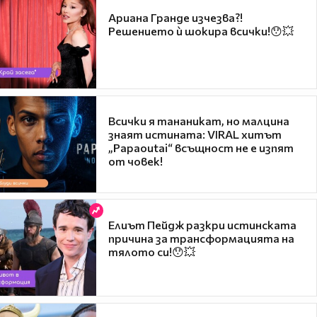
Ариана Гранде изчезва?!
Решението ѝ шокира всички!😯💥
Всички я тананикат, но малцина
знаят истината: VIRAL хитът
„Papaoutai“ всъщност не е изпят
от човек!
Елиът Пейдж разкри истинската
причина за трансформацията на
тялото си!😯💥