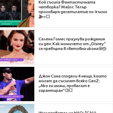
Кой съсипа Фантастичната
четворка? Майлс Телър
проговаря десетилетие по-късно
🎬👀💥
Селена Гомес празнува рождения
си ден: Как момичето от „Disney“
се превърна в световна икона🤩🎂
Джон Сина сподели 4 неща, които
могат да съсипят всяко GenZ:
„Ако ги имаш, провалът е
гарантиран“🧐💥
Изследовател на НЛО: "САЩ