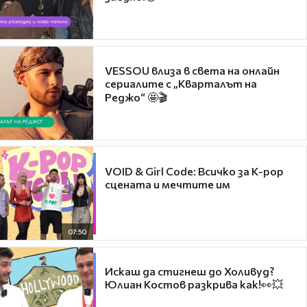
VESSOU влиза в света на онлайн
сериалите с „Кварталът на
Реджо“ 🤩🎬
VOID & Girl Code: Всичко за K-pop
сцената и мечтите им
07:50
Искаш да стигнеш до Холивуд?
Юлиан Костов разкрива как!👀💥