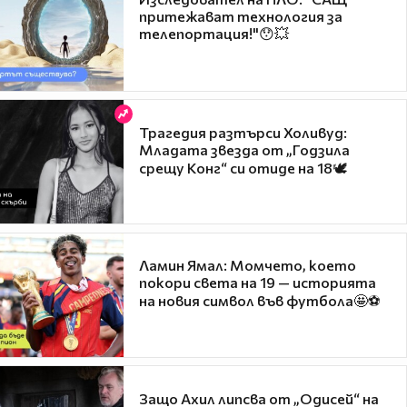
притежават технология за
телепортация!"😯💥
Трагедия разтърси Холивуд:
Младата звезда от „Годзила
срещу Конг“ си отиде на 18🕊️
Ламин Ямал: Момчето, което
покори света на 19 — историята
на новия символ във футбола🤩⚽
Защо Ахил липсва от „Одисей“ на