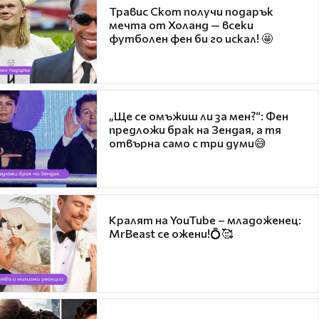
Травис Скот получи подарък
мечта от Холанд — всеки
футболен фен би го искал! 🤩
„Ще се омъжиш ли за мен?“: Фен
предложи брак на Зендая, а тя
отвърна само с три думи😅
Кралят на YouTube – младоженец:
MrBeast се ожени!💍🥰