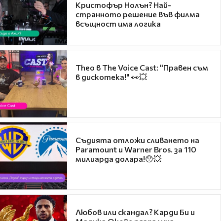
Кристофър Нолън? Най-
странното решение във филма
всъщност има логика
Theo в The Voice Cast: "Правен съм
в дискотека!" 👀💥
Съдията отложи сливането на
Paramount и Warner Bros. за 110
милиарда долара!😯💥
Любов или скандал? Карди Би и