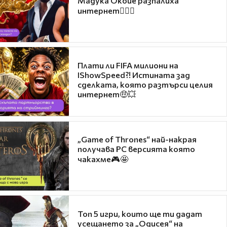
Мадука Окойе разпалиха
интернет❤️‍🔥🔥
Плати ли FIFA милиони на
IShowSpeed?! Истината зад
сделката, която разтърси целия
интернет🤑💥
„Game of Thrones“ най-накрая
получава PC версията която
чакахме🎮🤩
Топ 5 игри, които ще ти дадат
усещането за „Одисея“ на