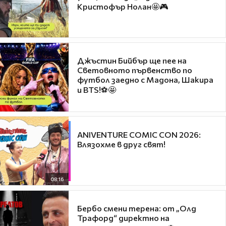
Кристофър Нолан🤩🎮
Джъстин Бийбър ще пее на
Световното първенство по
футбол заедно с Мадона, Шакира
и BTS!⚽🤩
ANIVENTURE COMIC CON 2026:
Влязохме в друг свят!
08:16
Бербо смени терена: от „Олд
Трафорд“ директно на