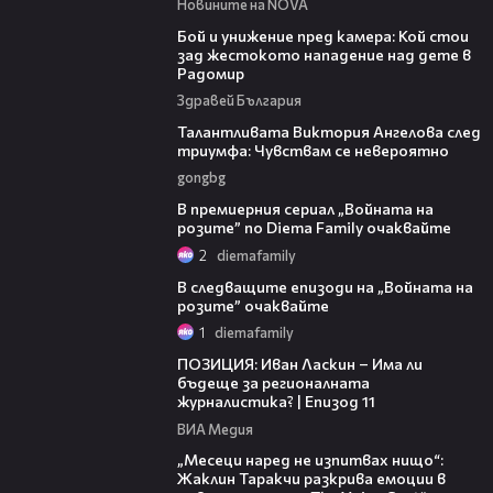
Новините на NOVA
06:12
Бой и унижение пред камера: Кой стои
зад жестокото нападение над дете в
Радомир
Здравей България
00:39
Талантливата Виктория Ангелова след
триумфа: Чувствам се невероятно
gongbg
00:31
В премиерния сериал „Войната на
розите” по Diema Family очаквайте
2
diemafamily
00:32
В следващите епизоди на „Войната на
розите” очаквайте
1
diemafamily
39:29
ПОЗИЦИЯ: Иван Ласкин – Има ли
бъдеще за регионалната
журналистика? | Епизод 11
ВИА Медия
01:13:23
„Месеци наред не изпитвах нищо“:
Жаклин Таракчи разкрива емоции в