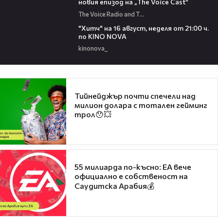
новия епизод на „The Voice Cast“
The Voice Radio and TV Bulgaria
00:30
"Хитч" на 16 август, неделя от 21:00 ч.
по KINO NOVA
kinonova_
Тийнейджър почти спечели над
милион долара с тотален гейминг
трол😯💥
55 милиарда по-късно: EA вече
официално е собственост на
Саудитска Арабия💰