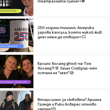
театралната сцена👀⚽
250 години тишина: Америка
зарови капсула, която никой жив
днес няма да отвори👀💥
Ерлинг Холанд ghost-на Том
Холанд?! 💀 Защо Спайдър-мен
остана на "seen"😅
Втори шанс за любовта? Ариана
Гранде и Рики Алварес отново
заедно!😍