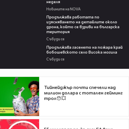
неделя
Новините на NOVA
03:59
Продължава работата по
изясняването на детайлите около
дрона, който се взриви на българска
територия
Събуди се
03:41
Продължава гасенето на пожара край
бобошевското село Висока могила
Събуди се
Тийнейджър почти спечели над
милион долара с тотален гейминг
трол😯💥