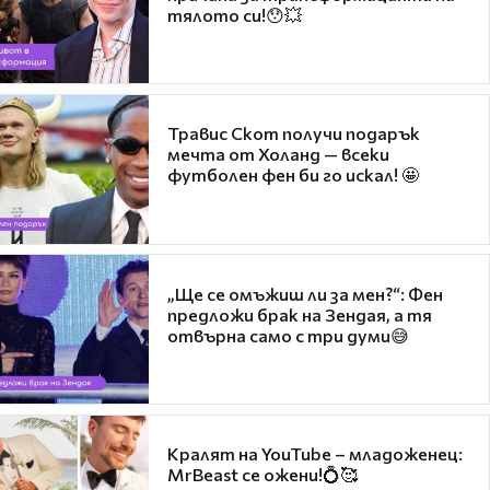
тялото си!😯💥
Травис Скот получи подарък
мечта от Холанд — всеки
футболен фен би го искал! 🤩
„Ще се омъжиш ли за мен?“: Фен
предложи брак на Зендая, а тя
отвърна само с три думи😅
Кралят на YouTube – младоженец:
MrBeast се ожени!💍🥰