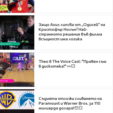
Защо Ахил липсва от „Одисей“ на
Кристофър Нолън? Най-
странното решение във филма
всъщност има логика
Theo в The Voice Cast: "Правен съм
в дискотека!" 👀💥
Съдията отложи сливането на
Paramount и Warner Bros. за 110
милиарда долара!😯💥