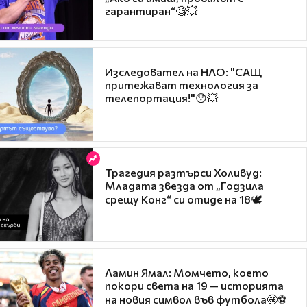
гарантиран“🧐💥
Изследовател на НЛО: "САЩ
притежават технология за
телепортация!"😯💥
Трагедия разтърси Холивуд:
Младата звезда от „Годзила
срещу Конг“ си отиде на 18🕊️
Ламин Ямал: Момчето, което
покори света на 19 — историята
на новия символ във футбола🤩⚽