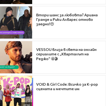
Втори шанс за любовта? Ариана
Гранде и Рики Алварес отново
заедно!😍
VESSOU влиза в света на онлайн
сериалите с „Кварталът на
Реджо“ 🤩🎬
VOID & Girl Code: Всичко за K-pop
сцената и мечтите им
07:50