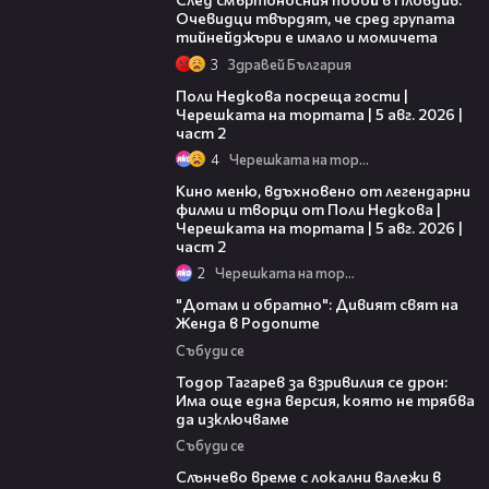
Очевидци твърдят, че сред групата
тийнейджъри е имало и момичета
3
Здравей България
13:03
Поли Недкова посреща гости |
Черешката на тортата | 5 авг. 2026 |
част 2
4
Черешката на тортата
15:31
Кино меню, вдъхновено от легендарни
филми и творци от Поли Недкова |
Черешката на тортата | 5 авг. 2026 |
част 2
2
Черешката на тортата
06:40
"Дотам и обратно": Дивият свят на
Женда в Родопите
Събуди се
15:02
Тодор Тагарев за взривилия се дрон:
Има още една версия, която не трябва
да изключваме
Събуди се
00:56
Слънчево време с локални валежи в