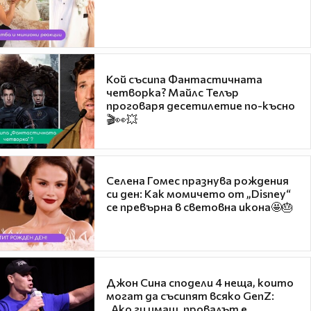
Кой съсипа Фантастичната
четворка? Майлс Телър
проговаря десетилетие по-късно
🎬👀💥
Селена Гомес празнува рождения
си ден: Как момичето от „Disney“
се превърна в световна икона🤩🎂
Джон Сина сподели 4 неща, които
могат да съсипят всяко GenZ:
„Ако ги имаш, провалът е