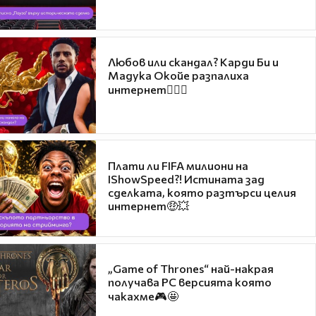
Любов или скандал? Карди Би и
Мадука Окойе разпалиха
интернет❤️‍🔥🔥
Плати ли FIFA милиони на
IShowSpeed?! Истината зад
сделката, която разтърси целия
интернет🤑💥
„Game of Thrones“ най-накрая
получава PC версията която
чакахме🎮🤩