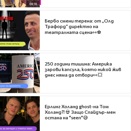
08:16
Бербо смени терена: от „Олд
Трафорд“ директно на
театралната сцена👀⚽
250 години тишина: Америка
зарови капсула, която никой жив
днес няма да отвори👀💥
Ерлинг Холанд ghost-на Том
Холанд?! 💀 Защо Спайдър-мен
остана на "seen"😅