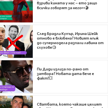
взриви кината у нас – ето защо
всички говорят за него👀🎬
След Брадли Купър, Ирина Шейк
отново е влюбена? Новият мъж
до супермодела разпали лавина от
слухове🧐
Пи Диди излиза по-рано от
затвора? Новата дата вече е
факт!💥
Сватбата, която чакаше целият