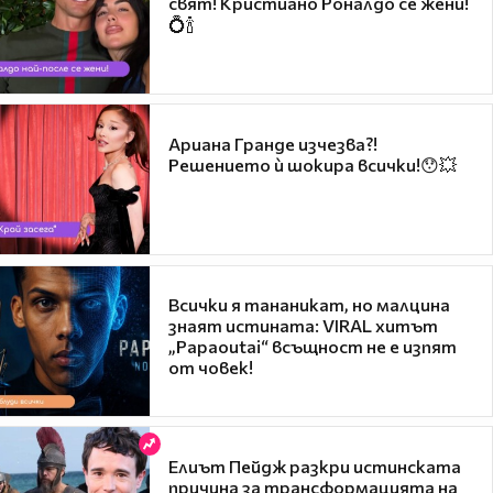
свят! Кристиано Роналдо се жени!
💍🍾
Ариана Гранде изчезва?!
Решението ѝ шокира всички!😯💥
Всички я тананикат, но малцина
знаят истината: VIRAL хитът
„Papaoutai“ всъщност не е изпят
от човек!
Елиът Пейдж разкри истинската
причина за трансформацията на