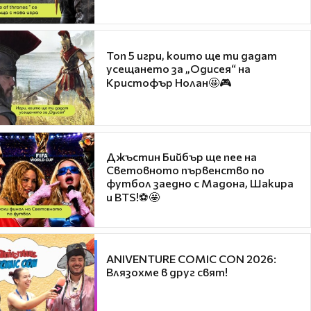
Топ 5 игри, които ще ти дадат
усещането за „Одисея“ на
Кристофър Нолан🤩🎮
Джъстин Бийбър ще пее на
Световното първенство по
футбол заедно с Мадона, Шакира
и BTS!⚽🤩
ANIVENTURE COMIC CON 2026:
Влязохме в друг свят!