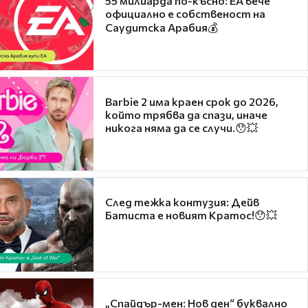
55 милиарда по-късно: EA вече
официално е собственост на
Саудитска Арабия💰
Barbie 2 има краен срок до 2026,
който трябва да спази, иначе
никога няма да се случи.😯💥
След тежка контузия: Дейв
Батиста е новият Кратос!😯💥
„Спайдър-мен: Нов ден“ буквално