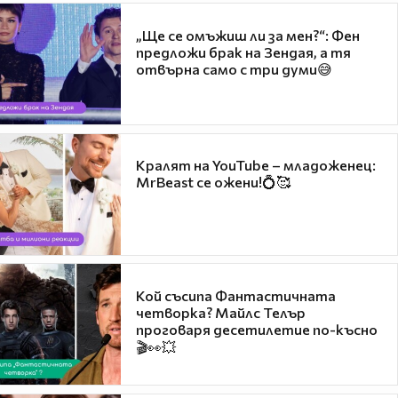
„Ще се омъжиш ли за мен?“: Фен
предложи брак на Зендая, а тя
отвърна само с три думи😅
Кралят на YouTube – младоженец:
MrBeast се ожени!💍🥰
Кой съсипа Фантастичната
четворка? Майлс Телър
проговаря десетилетие по-късно
🎬👀💥