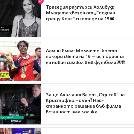
Трагедия разтърси Холивуд:
Младата звезда от „Годзила
срещу Конг“ си отиде на 18🕊️
Ламин Ямал: Момчето, което
покори света на 19 — историята
на новия символ във футбола🤩⚽
Защо Ахил липсва от „Одисей“ на
Кристофър Нолън? Най-
странното решение във филма
всъщност има логика