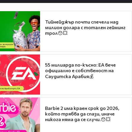
Тийнейджър почти спечели над
милион долара с тотален гейминг
трол😯💥
55 милиарда по-късно: EA вече
официално е собственост на
Саудитска Арабия💰
Barbie 2 има краен срок до 2026,
който трябва да спази, иначе
никога няма да се случи.😯💥