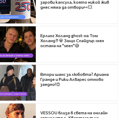
зарови капсула, която никой жив
днес няма да отвори👀💥
Ерлинг Холанд ghost-на Том
Холанд?! 💀 Защо Спайдър-мен
остана на "seen"😅
Втори шанс за любовта? Ариана
Гранде и Рики Алварес отново
заедно!😍
VESSOU влиза в света на онлайн
сериалите с „Кварталът на