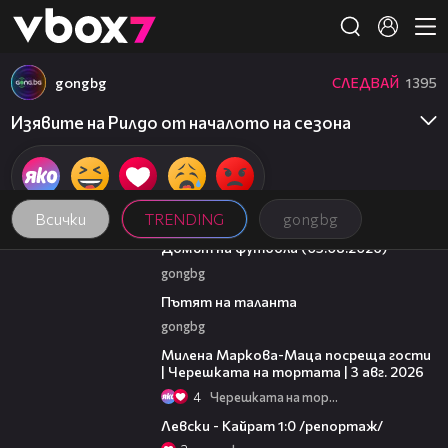
Member of
👾
gongbg
СЛЕДВАЙ
1395
Изявите на Рилдо от началото на сезона
Всички
TRENDING
gongbg
57:58
Домът на футбола (05.08.2026)
gongbg
18:59
Пътят на таланта
gongbg
20:17
Милена Маркова-Маца посреща гости
| Черешката на тортата | 3 авг. 2026
4
Черешката на тортата
05:57
Левски - Кайрат 1:0 /репортаж/