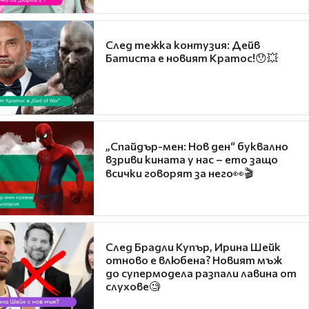
След тежка контузия: Дейв
Батиста е новият Кратос!😯💥
„Спайдър-мен: Нов ден“ буквално
взриви кината у нас – ето защо
всички говорят за него👀🎬
След Брадли Купър, Ирина Шейк
отново е влюбена? Новият мъж
до супермодела разпали лавина от
слухове🧐