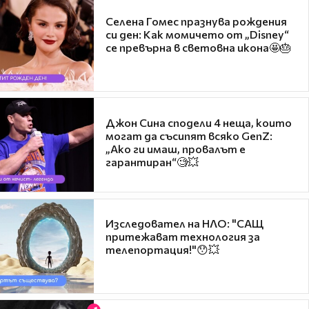
Селена Гомес празнува рождения
си ден: Как момичето от „Disney“
се превърна в световна икона🤩🎂
Джон Сина сподели 4 неща, които
могат да съсипят всяко GenZ:
„Ако ги имаш, провалът е
гарантиран“🧐💥
Изследовател на НЛО: "САЩ
притежават технология за
телепортация!"😯💥