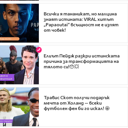
Всички я тананикат, но малцина
знаят истината: VIRAL хитът
„Papaoutai“ всъщност не е изпят
от човек!
Елиът Пейдж разкри истинската
причина за трансформацията на
тялото си!😯💥
Травис Скот получи подарък
мечта от Холанд — всеки
футболен фен би го искал! 🤩