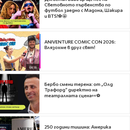
Световното първенство по
футбол заедно с Мадона, Шакира
и BTS!⚽🤩
ANIVENTURE COMIC CON 2026:
Влязохме в друг свят!
08:16
Бербо смени терена: от „Олд
Трафорд“ директно на
театралната сцена👀⚽
250 години тишина: Америка