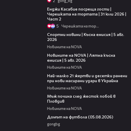
2
gong_bg
16:45
Енджи Касабие посреща гости |
Черешката на тортата | 31 юли 2026 |
Част 2
5
Черешката на тортата
03:37
Спортни новини | Късна емисия | 5 авг.
2026
Новините на NOVA
20:06
Новините на NOVA | Лятна късна
емисия | 5 авг. 2026
Новините на NOVA
01:14
Най-малко 21 жертви и десетки ранени
при нови масирани удари в Украйна
Новините на NOVA
01:06
Мъж почина след жесток побой в
Пловдив
Новините на NOVA
57:58
Домът на футбола (05.08.2026)
gongbg