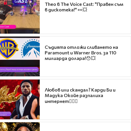
Theo в The Voice Cast: "Правен съм
в дискотека!" 👀💥
Съдията отложи сливането на
Paramount и Warner Bros. за 110
милиарда долара!😯💥
Любов или скандал? Карди Би и
Мадука Окойе разпалиха
интернет❤️‍🔥🔥