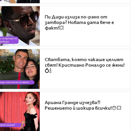
Пи Диди излиза по-рано от
затвора? Новата дата вече е
факт!💥
Сватбата, която чакаше целият
свят! Кристиано Роналдо се жени!
💍🍾
Ариана Гранде изчезва?!
Решението ѝ шокира всички!😯💥