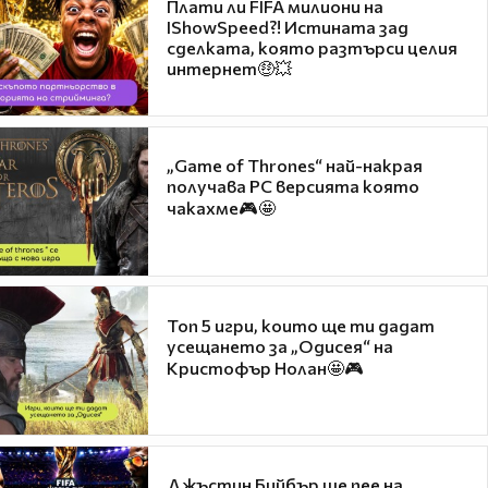
Плати ли FIFA милиони на
IShowSpeed?! Истината зад
сделката, която разтърси целия
интернет🤑💥
„Game of Thrones“ най-накрая
получава PC версията която
чакахме🎮🤩
Топ 5 игри, които ще ти дадат
усещането за „Одисея“ на
Кристофър Нолан🤩🎮
Джъстин Бийбър ще пее на