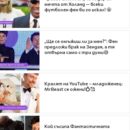
мечта от Холанд — всеки
футболен фен би го искал! 🤩
„Ще се омъжиш ли за мен?“: Фен
предложи брак на Зендая, а тя
отвърна само с три думи😅
Кралят на YouTube – младоженец:
MrBeast се ожени!💍🥰
Кой съсипа Фантастичната