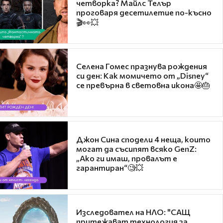
четворка? Майлс Телър
проговаря десетилетие по-късно
🎬👀💥
Селена Гомес празнува рождения
си ден: Как момичето от „Disney“
се превърна в световна икона🤩🎂
Джон Сина сподели 4 неща, които
могат да съсипят всяко GenZ:
„Ако ги имаш, провалът е
гарантиран“🧐💥
Изследовател на НЛО: "САЩ
притежават технология за