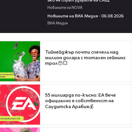
Новините на NOVA
22:43
Новините на ВИА Медия - 06.08.2026
ВИА Медия
Тийнейджър почти спечели над
милион долара с тотален гейминг
трол😯💥
55 милиарда по-късно: EA вече
официално е собственост на
Саудитска Арабия💰