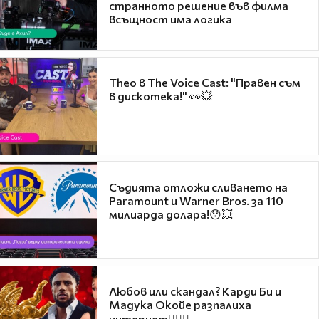
странното решение във филма
всъщност има логика
Theo в The Voice Cast: "Правен съм
в дискотека!" 👀💥
Съдията отложи сливането на
Paramount и Warner Bros. за 110
милиарда долара!😯💥
Любов или скандал? Карди Би и
Мадука Окойе разпалиха
интернет❤️‍🔥🔥