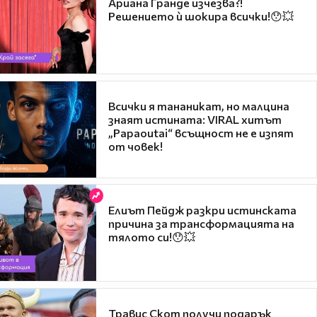
Ариана Гранде изчезва?!
Решението ѝ шокира всички!😯💥
Всички я тананикат, но малцина
знаят истината: VIRAL хитът
„Papaoutai“ всъщност не е изпят
от човек!
Елиът Пейдж разкри истинската
причина за трансформацията на
тялото си!😯💥
Травис Скот получи подарък