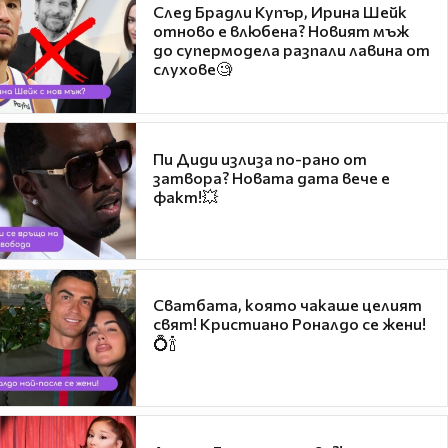
След Брадли Купър, Ирина Шейк
отново е влюбена? Новият мъж
до супермодела разпали лавина от
слухове🧐
Пи Диди излиза по-рано от
затвора? Новата дата вече е
факт!💥
Сватбата, която чакаше целият
свят! Кристиано Роналдо се жени!
💍🍾