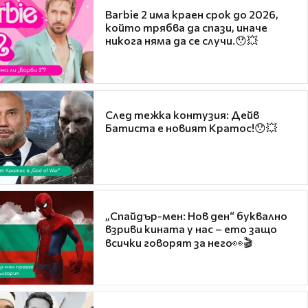
Barbie 2 има краен срок до 2026,
който трябва да спази, иначе
никога няма да се случи.😯💥
След тежка контузия: Дейв
Батиста е новият Кратос!😯💥
„Спайдър-мен: Нов ден“ буквално
взриви кината у нас – ето защо
всички говорят за него👀🎬