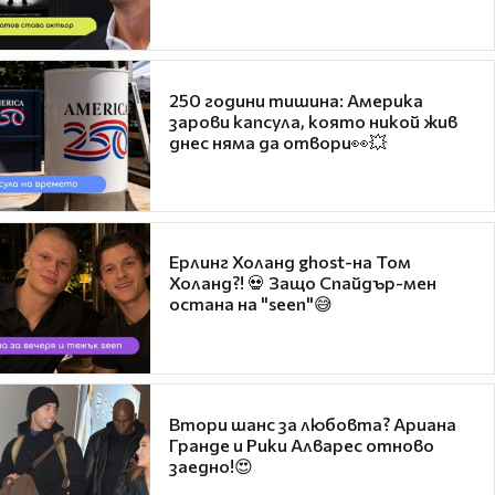
250 години тишина: Америка
зарови капсула, която никой жив
днес няма да отвори👀💥
Ерлинг Холанд ghost-на Том
Холанд?! 💀 Защо Спайдър-мен
остана на "seen"😅
Втори шанс за любовта? Ариана
Гранде и Рики Алварес отново
заедно!😍