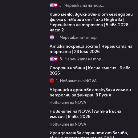
3
Черешката на тортата
15:31
Кино меню, вдъхновено от легендарни
филми и творци от Поли Недкова |
Черешката на тортата | 5 авг. 2026 |
част 2
1
Черешката на тортата
23:41
Атижа посреща гости | Черешката на
тортата | 28 юли 2026
8
Черешката на тортата
04:51
Спортни новини | Късна емисия | 6 авг.
2026
1
Новините на NOVA
00:41
Украински дронове атакуваха големи
петролни рафинерии в Русия
Новините на NOVA
20:26
Новините на NOVA | Лятна късна
емисия | 6 авг. 2026
Новините на NOVA
00:41
Иран заплашва страните от Залива,
ако не спрат ударите на САЩ