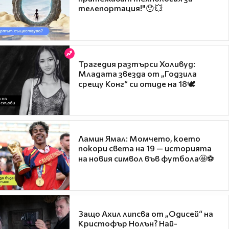
телепортация!"😯💥
Трагедия разтърси Холивуд:
Младата звезда от „Годзила
срещу Конг“ си отиде на 18🕊️
Ламин Ямал: Момчето, което
покори света на 19 — историята
на новия символ във футбола🤩⚽
Защо Ахил липсва от „Одисей“ на
Кристофър Нолън? Най-