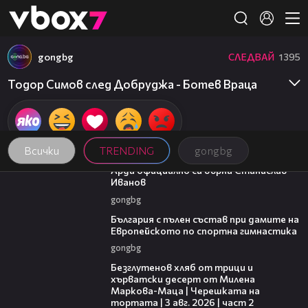
Member of
👾
gongbg
СЛЕДВАЙ
1395
Тодор Симов след Добруджа - Ботев Враца
Всички
TRENDING
gongbg
00:19
Арда официално си върна Станислав
Иванов
gongbg
00:47
България с пълен състав при дамите на
Европейското по спортна гимнастика
gongbg
15:35
Безглутенов хляб от трици и
хърватски десерт от Милена
Маркова-Маца | Черешката на
тортата | 3 авг. 2026 | част 2