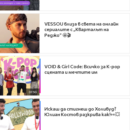
VESSOU влиза в света на онлайн
сериалите с „Кварталът на
Реджо“ 🤩🎬
VOID & Girl Code: Всичко за K-pop
сцената и мечтите им
07:50
Искаш да стигнеш до Холивуд?
Юлиан Костов разкрива как!👀💥