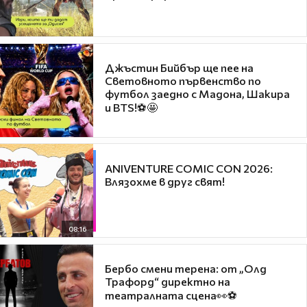
Джъстин Бийбър ще пее на
Световното първенство по
футбол заедно с Мадона, Шакира
и BTS!⚽🤩
ANIVENTURE COMIC CON 2026:
Влязохме в друг свят!
08:16
Бербо смени терена: от „Олд
Трафорд“ директно на
театралната сцена👀⚽