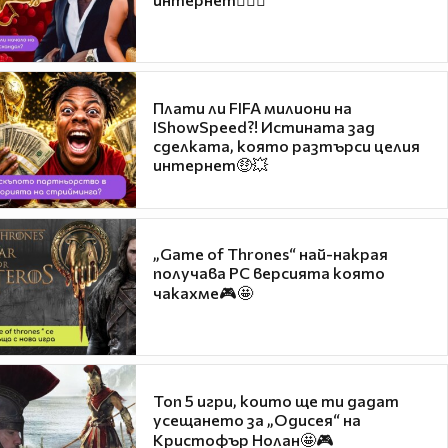
Плати ли FIFA милиони на
IShowSpeed?! Истината зад
сделката, която разтърси целия
интернет🤑💥
„Game of Thrones“ най-накрая
получава PC версията която
чакахме🎮🤩
Топ 5 игри, които ще ти дадат
усещането за „Одисея“ на
Кристофър Нолан🤩🎮