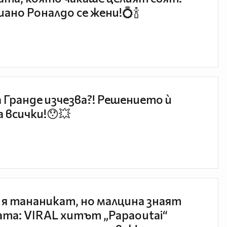
ано Роналдо се жени!💍🍾
 Гранде изчезва?! Решението ѝ
 всички!😯💥
 я тананикат, но малцина знаят
та: VIRAL хитът „Papaoutai“