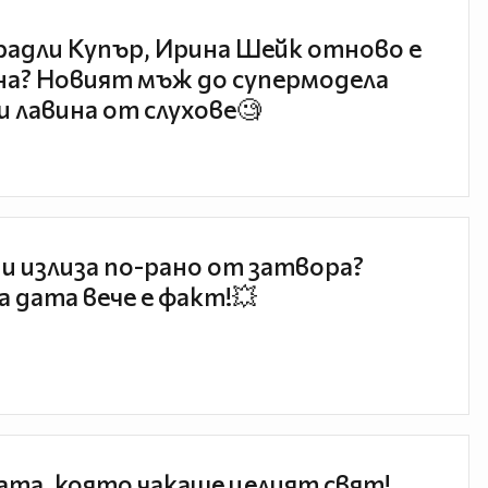
радли Купър, Ирина Шейк отново е
а? Новият мъж до супермодела
и лавина от слухове🧐
и излиза по-рано от затвора?
 дата вече е факт!💥
та, която чакаше целият свят!