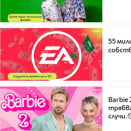
55 мил
собств
Barbie
трябва
случи.