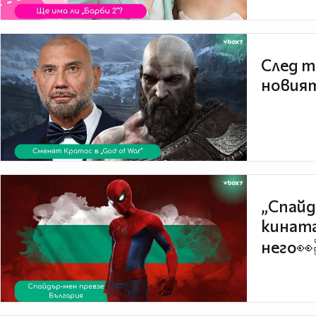
След т
новият
„Спайд
кината
него👀