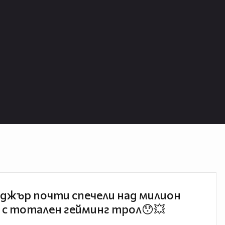
джър почти спечели над милион
 с тотален гейминг трол😯💥