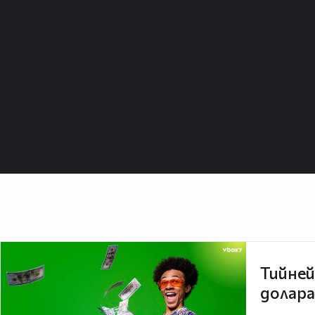
Тийней
долара