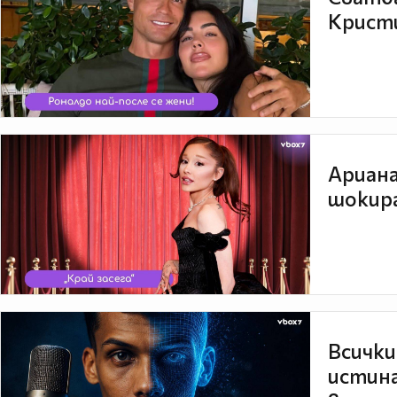
Кристи
Ариана
шокира
Всички
истина