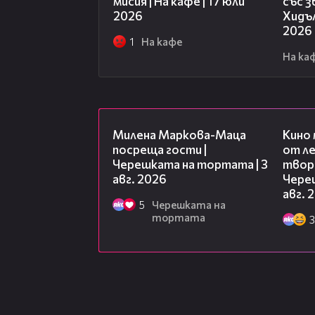
мисия | На кафе | 17 юли
със 
2026
Хидъл
2026
1
На кафе
На ка
20:17
Милена Маркова-Маца
Кино
посреща гости |
от ле
Черешката на тортата | 3
творц
авг. 2026
Чере
авг. 
5
Черешката на
тортата
3