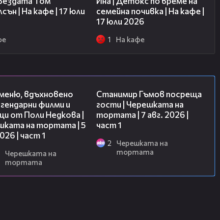
звездата Том
Ина | Детокс по време на
сън | На кафе | 17 юли
семейна почивка | На кафе |
17 юли 2026
фе
1
На кафе
15:39
16:22
 меню, вдъхновено
Станимир Гъмов посреща
гендарни филми и
гости | Черешката на
и от Поли Недкова |
тортата | 7 авг. 2026 |
шката на тортата | 5
част 1
2026 | част 1
2
Черешката на
тортата
Черешката на
тортата