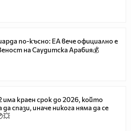
иарда по-късно: EA вече официално е
еност на Саудитска Арабия💰
 2 има краен срок до 2026, който
 да спази, иначе никога няма да се
😯💥