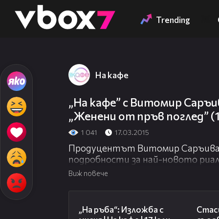
Member of
👾
Trending
На кафе
„На кафе” с Витомир Саръи
„Женени от пръв поглед” (1
1 041
17.03.2015
Продуцентът Витомир Саръива
подробности за най-новото риал
което стартира този вторник от
Виж повече
09:09
„На ръба“: Изложба с
Стаси