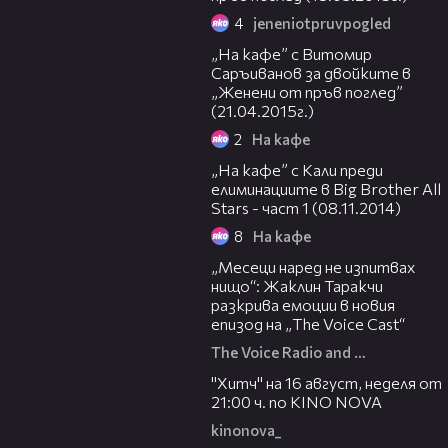
4
jeneniotpruvpogled
38:58
„На кафе” с Витомир
Саръиванов за двойките в
„Женени от пръв поглед”
(21.04.2015г.)
2
На кафе
27:53
„На кафе” с Кали преди
елиминациите в Big Brother All
Stars - част 1 (08.11.2014)
8
На кафе
01:13:23
„Месеци наред не изпитвах
нищо“: Жаклин Таракчи
разкрива емоции в новия
епизод на „The Voice Cast“
The Voice Radio and TV Bulgaria
00:30
"Хитч" на 16 август, неделя от
21:00 ч. по KINO NOVA
kinonova_
00:31