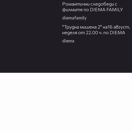
Романтични следобеди с
филмите по DIEMA FAMILY
diemafamily
00:31
"Трудна мишена 2" на16 август,
неделя от 22.00 ч. по DIEMA
diema