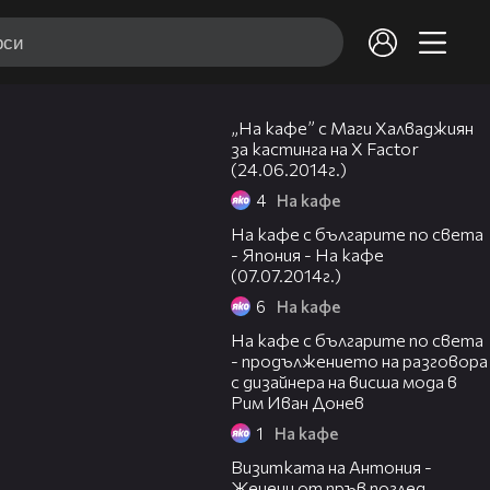
18:39
„На кафе” с Маги Халваджиян
за кастинга на X Factor
(24.06.2014г.)
4
На кафе
50:51
На кафе с българите по света
- Япония - На кафе
(07.07.2014г.)
6
На кафе
19:48
На кафе с българите по света
- продължението на разговора
с дизайнера на висша мода в
Рим Иван Донев
1
На кафе
01:09
Визитката на Антония -
Женени от пръв поглед