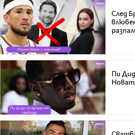
След Б
влюбен
разпал
Пи Дид
Новата
Сватба