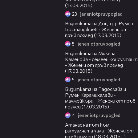
(17.03.2015)
23
jeneniotpruvpogled
01:23
Визитката на Доц. д-р Румен
Бостанджиев - Женени от
пръв поглед (17.03.2015)
5
jeneniotpruvpogled
01:13
Визитката на Милена
Каменова - семеен консултант
- Женени от пръв поглед
(17.03.2015)
5
jeneniotpruvpogled
00:55
Визитката на Радослава и
Румен Карамихалеви -
мачмейкъри - Женени от пръв
поглед (17.03.2015)
4
jeneniotpruvpogled
04:17
Атанас на път към
ритуалната зала - Женени от
пръв поглед (18.03.2015г.)