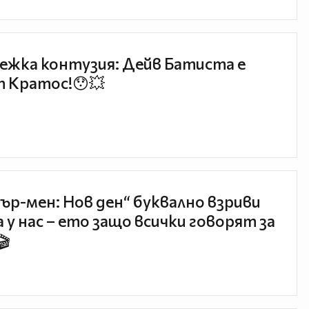
ежка контузия: Дейв Батиста е
 Кратос!😯💥
ър-мен: Нов ден“ буквално взриви
 у нас – ето защо всички говорят за
🎬