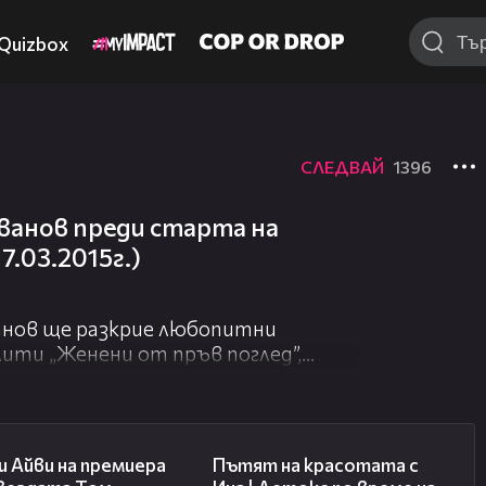
Quizbox
СЛЕДВАЙ
1396
ванов преди старта на
7.03.2015г.)
нов ще разкрие любопитни
ити „Женени от пръв поглед”,
 21.00 ч. по Нова.
02:58
17:40
 Айви на премиера
Пътят на красотата с