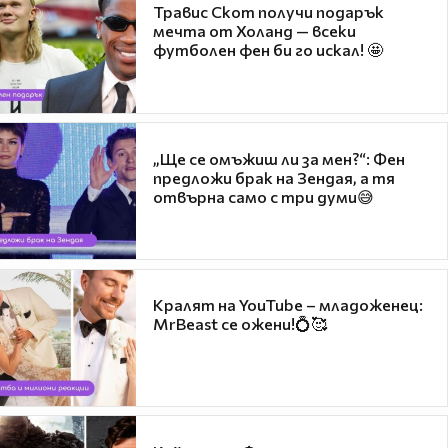
Травис Скот получи подарък
мечта от Холанд — всеки
футболен фен би го искал! 🤩
„Ще се омъжиш ли за мен?“: Фен
предложи брак на Зендая, а тя
отвърна само с три думи😅
Кралят на YouTube – младоженец:
MrBeast се ожени!💍🥰