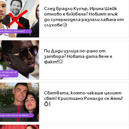
След Брадли Купър, Ирина Шейк
отново е влюбена? Новият мъж
до супермодела разпали лавина от
слухове🧐
Пи Диди излиза по-рано от
затвора? Новата дата вече е
факт!💥
Сватбата, която чакаше целият
свят! Кристиано Роналдо се жени!
💍🍾