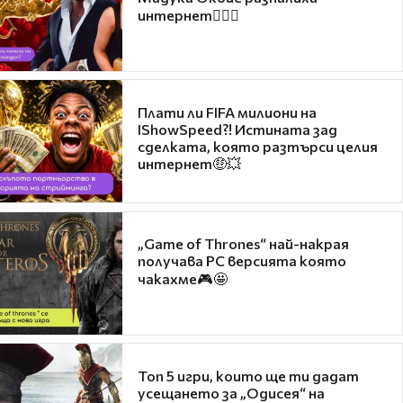
интернет❤️‍🔥🔥
Плати ли FIFA милиони на
IShowSpeed?! Истината зад
сделката, която разтърси целия
интернет🤑💥
„Game of Thrones“ най-накрая
получава PC версията която
чакахме🎮🤩
Топ 5 игри, които ще ти дадат
усещането за „Одисея“ на