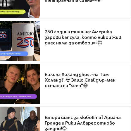
250 години тишина: Америка
зарови капсула, която никой жив
днес няма да отвори👀💥
Ерлинг Холанд ghost-на Том
Холанд?! 💀 Защо Спайдър-мен
остана на "seen"😅
Втори шанс за любовта? Ариана
Гранде и Рики Алварес отново
заедно!😍