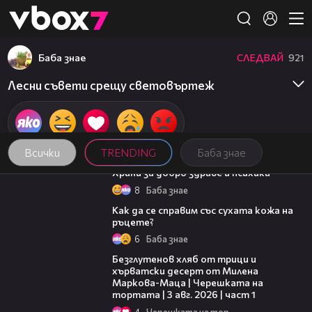
Member of
👾
Баба знае
СЛЕДВАЙ
921
Лесни съвети срещу световъртеж
Всички
TRENDING
Баба знае
01:27
Храни за добро здраве и психика
8
Баба знае
01:34
Как да се справим със сухата кожа на
ръцете?
6
Баба знае
16:02
Безглутенов хляб от трици и
хърватски десерт от Милена
Маркова-Маца | Черешката на
тортата | 3 авг. 2026 | част 1
4
Черешката на тортата