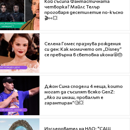
Кой съсипа Фантастичната
четворка? Майлс Телър
проговаря десетилетие по-късно
🎬👀💥
Селена Гомес празнува рождения
си ден: Как момичето от „Disney“
се превърна в световна икона🤩🎂
Джон Сина сподели 4 неща, които
могат да съсипят всяко GenZ:
„Ако ги имаш, провалът е
гарантиран“🧐💥
Изследовател на НЛО: "САЩ