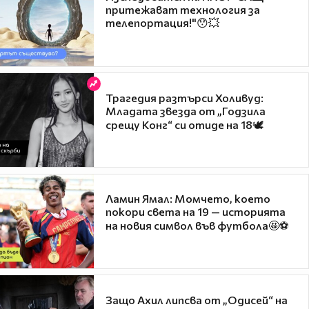
притежават технология за
телепортация!"😯💥
Трагедия разтърси Холивуд:
Младата звезда от „Годзила
срещу Конг“ си отиде на 18🕊️
Ламин Ямал: Момчето, което
покори света на 19 — историята
на новия символ във футбола🤩⚽
Защо Ахил липсва от „Одисей“ на