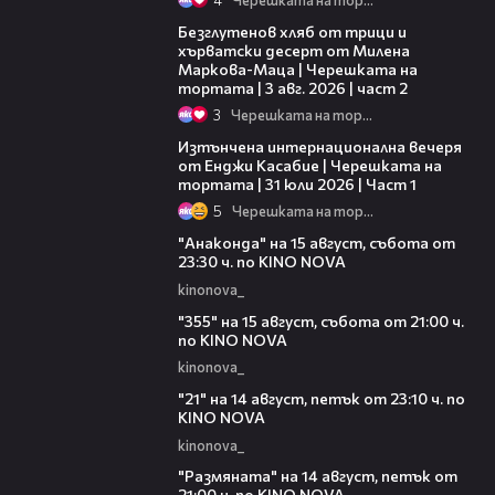
15:35
Безглутенов хляб от трици и
хърватски десерт от Милена
Маркова-Маца | Черешката на
тортата | 3 авг. 2026 | част 2
3
Черешката на тортата
18:07
Изтънчена интернационална вечеря
от Енджи Касабие | Черешката на
тортата | 31 юли 2026 | Част 1
5
Черешката на тортата
00:30
"Анаконда" на 15 август, събота от
23:30 ч. по KINO NOVA
kinonova_
00:31
"355" на 15 август, събота от 21:00 ч.
по KINO NOVA
kinonova_
00:29
"21" на 14 август, петък от 23:10 ч. по
KINO NOVA
kinonova_
00:29
"Размянaта" на 14 август, петък от
21:00 ч. по KINO NOVA