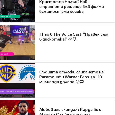
Кристофър Нолън? Най-
странното решение във филма
всъщност има логика
Theo в The Voice Cast: "Правен съм
в дискотека!" 👀💥
Съдията отложи сливането на
Paramount и Warner Bros. за 110
милиарда долара!😯💥
Любов или скандал? Карди Би и
Мадука Окойе разпалиха