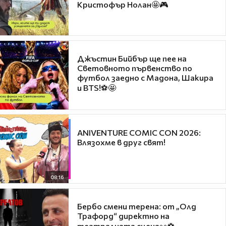
Кристофър Нолан🤩🎮
Джъстин Бийбър ще пее на
Световното първенство по
футбол заедно с Мадона, Шакира
и BTS!⚽🤩
ANIVENTURE COMIC CON 2026:
Влязохме в друг свят!
08:16
Бербо смени терена: от „Олд
Трафорд“ директно на
театралната сцена👀⚽