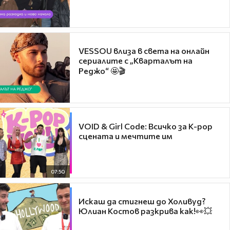
VESSOU влиза в света на онлайн
сериалите с „Кварталът на
Реджо“ 🤩🎬
VOID & Girl Code: Всичко за K-pop
сцената и мечтите им
07:50
Искаш да стигнеш до Холивуд?
Юлиан Костов разкрива как!👀💥