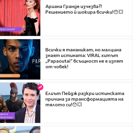
Ариана Гранде изчезва?!
Решението ѝ шокира всички!😯💥
Всички я тананикат, но малцина
знаят истината: VIRAL хитът
„Papaoutai“ всъщност не е изпят
от човек!
Елиът Пейдж разкри истинската
причина за трансформацията на
тялото си!😯💥