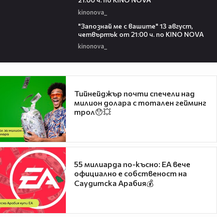
kinonova_
00:23
"Запознай ме с вашите" 13 август,
четвъртък от 21:00 ч. по KINO NOVA
kinonova_
Тийнейджър почти спечели над
милион долара с тотален гейминг
трол😯💥
55 милиарда по-късно: EA вече
официално е собственост на
Саудитска Арабия💰