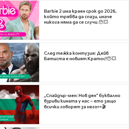
Barbie 2 има краен срок до 2026,
който трябва да спази, иначе
никога няма да се случи.😯💥
След тежка контузия: Дейв
Батиста е новият Кратос!😯💥
„Спайдър-мен: Нов ден“ буквално
взриви кината у нас – ето защо
всички говорят за него👀🎬