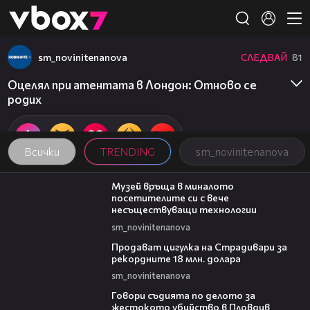
Member of
👾
sm_novinitenanova
СЛЕДВАЙ
81
Оцелял при атентата в Лондон: Отново се
родих
Всички
TRENDING
sm_novinitenanova
01:15
Музей връща в миналото
посетителите си с вече
несъществуващи технологии
sm_novinitenanova
01:05
Продават цигулка на Страдивари за
рекордните 18 млн. долара
sm_novinitenanova
16:28
Говори съдията по делото за
жестокото убийство в Пловдив