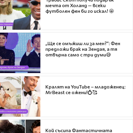
мечта от Холанд — всеки
футболен фен би го искал! 🤩
„Ще се омъжиш ли за мен?“: Фен
предложи брак на Зендая, а тя
отвърна само с три думи😅
Кралят на YouTube – младоженец:
MrBeast се ожени!💍🥰
Кой съсипа Фантастичната