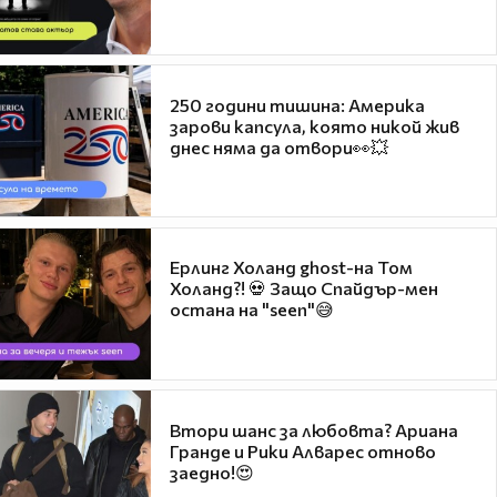
250 години тишина: Америка
зарови капсула, която никой жив
днес няма да отвори👀💥
Ерлинг Холанд ghost-на Том
Холанд?! 💀 Защо Спайдър-мен
остана на "seen"😅
Втори шанс за любовта? Ариана
Гранде и Рики Алварес отново
заедно!😍