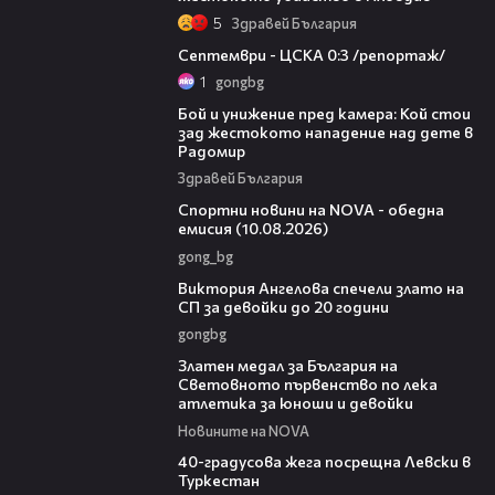
5
Здравей България
06:08
Септември - ЦСКА 0:3 /репортаж/
1
gongbg
06:12
Бой и унижение пред камера: Кой стои
зад жестокото нападение над дете в
Радомир
Здравей България
04:48
Спортни новини на NOVA - обедна
емисия (10.08.2026)
gong_bg
01:03
Виктория Ангелова спечели злато на
СП за девойки до 20 години
gongbg
01:02
Златен медал за България на
Световното първенство по лека
атлетика за юноши и девойки
Новините на NOVA
01:10
40-градусова жега посрещна Левски в
Туркестан