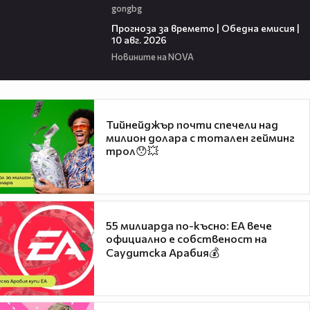
gongbg
01:53
Прогноза за времето | Обедна емисия |
10 авг. 2026
Новините на NOVA
Тийнейджър почти спечели над
милион долара с тотален гейминг
трол😯💥
55 милиарда по-късно: EA вече
официално е собственост на
Саудитска Арабия💰