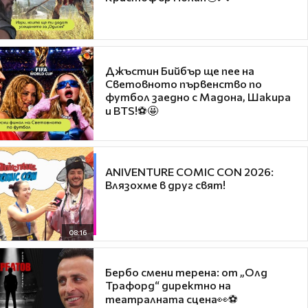
Джъстин Бийбър ще пее на
Световното първенство по
футбол заедно с Мадона, Шакира
и BTS!⚽🤩
ANIVENTURE COMIC CON 2026:
Влязохме в друг свят!
08:16
Бербо смени терена: от „Олд
Трафорд“ директно на
театралната сцена👀⚽