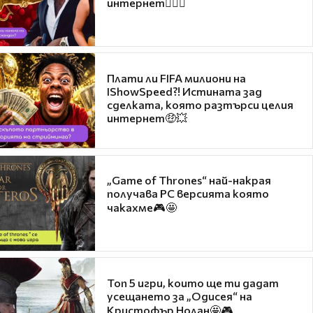
интернет❤️‍🔥🔥
Плати ли FIFA милиони на
IShowSpeed?! Истината зад
сделката, която разтърси целия
интернет🤑💥
„Game of Thrones“ най-накрая
получава PC версията която
чакахме🎮🤩
Топ 5 игри, които ще ти дадат
усещането за „Одисея“ на
Кристофър Нолан🤩🎮