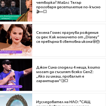
четворка? Майлс Телър
проговаря десетилетие по-късно
🎬👀💥
Селена Гомес празнува рождения
си ден: Как момичето от „Disney“
се превърна в световна икона🤩🎂
Джон Сина сподели 4 неща, които
могат да съсипят всяко GenZ:
„Ако ги имаш, провалът е
гарантиран“🧐💥
Изследовател на НЛО: "САЩ