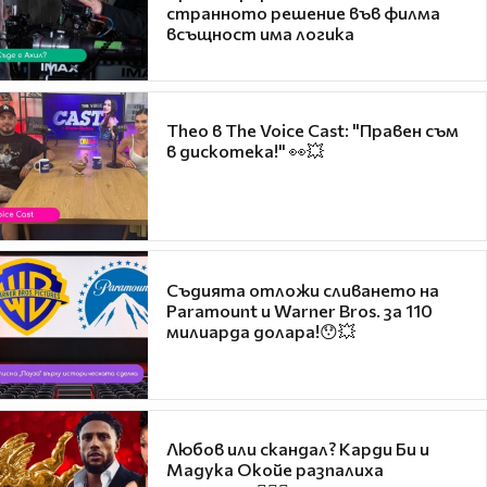
странното решение във филма
всъщност има логика
Theo в The Voice Cast: "Правен съм
в дискотека!" 👀💥
Съдията отложи сливането на
Paramount и Warner Bros. за 110
милиарда долара!😯💥
Любов или скандал? Карди Би и
Мадука Окойе разпалиха