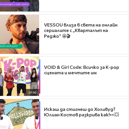
VESSOU влиза в света на онлайн
сериалите с „Кварталът на
Реджо“ 🤩🎬
VOID & Girl Code: Всичко за K-pop
сцената и мечтите им
07:50
Искаш да стигнеш до Холивуд?
Юлиан Костов разкрива как!👀💥