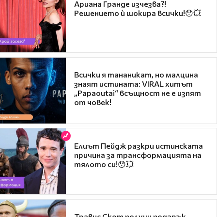
Ариана Гранде изчезва?!
Решението ѝ шокира всички!😯💥
Всички я тананикат, но малцина
знаят истината: VIRAL хитът
„Papaoutai“ всъщност не е изпят
от човек!
Елиът Пейдж разкри истинската
причина за трансформацията на
тялото си!😯💥
Травис Скот получи подарък