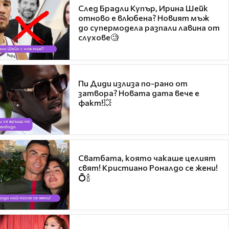
След Брадли Купър, Ирина Шейк
отново е влюбена? Новият мъж
до супермодела разпали лавина от
слухове🧐
Пи Диди излиза по-рано от
затвора? Новата дата вече е
факт!💥
Сватбата, която чакаше целият
свят! Кристиано Роналдо се жени!
💍🍾