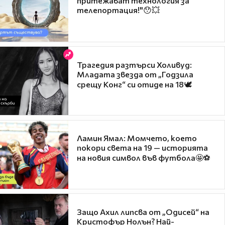
притежават технология за
телепортация!"😯💥
Трагедия разтърси Холивуд:
Младата звезда от „Годзила
срещу Конг“ си отиде на 18🕊️
Ламин Ямал: Момчето, което
покори света на 19 — историята
на новия символ във футбола🤩⚽
Защо Ахил липсва от „Одисей“ на
Кристофър Нолън? Най-