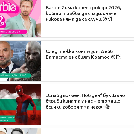
Barbie 2 има краен срок до 2026,
който трябва да спази, иначе
никога няма да се случи.😯💥
След тежка контузия: Дейв
Батиста е новият Кратос!😯💥
„Спайдър-мен: Нов ден“ буквално
взриви кината у нас – ето защо
всички говорят за него👀🎬