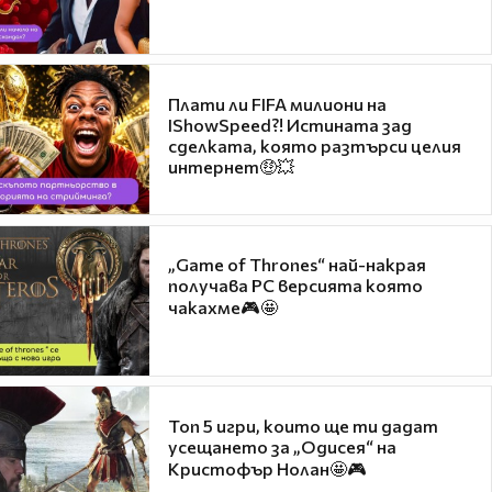
Плати ли FIFA милиони на
IShowSpeed?! Истината зад
сделката, която разтърси целия
интернет🤑💥
„Game of Thrones“ най-накрая
получава PC версията която
чакахме🎮🤩
Топ 5 игри, които ще ти дадат
усещането за „Одисея“ на
Кристофър Нолан🤩🎮