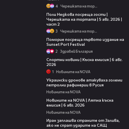
4
Черешката на тортата
13:03
Поли Недкова посреща гости |
Черешката на тортата | 5 авг. 2026 |
част 2
3
Черешката на тортата
05:54
Поморие посреща първото издание на
Sunset Port Festival
2
Здравей България
04:51
Спортни новини | Късна емисия | 6 авг.
2026
1
Новините на NOVA
00:41
Украински дронове атакуваха големи
петролни рафинерии в Русия
Новините на NOVA
20:26
Новините на NOVA | Лятна късна
емисия | 6 авг. 2026
Новините на NOVA
00:41
Иран заплашва страните от Залива,
ако не спрат ударите на САЩ