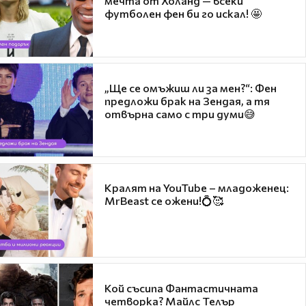
мечта от Холанд — всеки
футболен фен би го искал! 🤩
„Ще се омъжиш ли за мен?“: Фен
предложи брак на Зендая, а тя
отвърна само с три думи😅
Кралят на YouTube – младоженец:
MrBeast се ожени!💍🥰
Кой съсипа Фантастичната
четворка? Майлс Телър