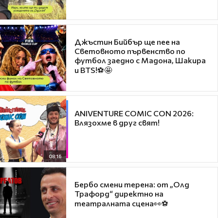
Джъстин Бийбър ще пее на
Световното първенство по
футбол заедно с Мадона, Шакира
и BTS!⚽🤩
ANIVENTURE COMIC CON 2026:
Влязохме в друг свят!
08:16
Бербо смени терена: от „Олд
Трафорд“ директно на
театралната сцена👀⚽