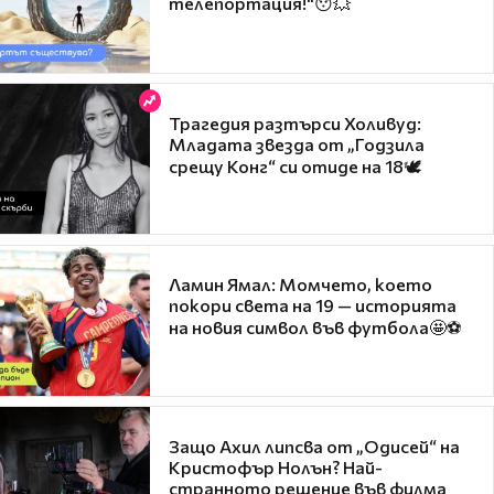
телепортация!"😯💥
Трагедия разтърси Холивуд:
Младата звезда от „Годзила
срещу Конг“ си отиде на 18🕊️
Ламин Ямал: Момчето, което
покори света на 19 — историята
на новия символ във футбола🤩⚽
Защо Ахил липсва от „Одисей“ на
Кристофър Нолън? Най-
странното решение във филма