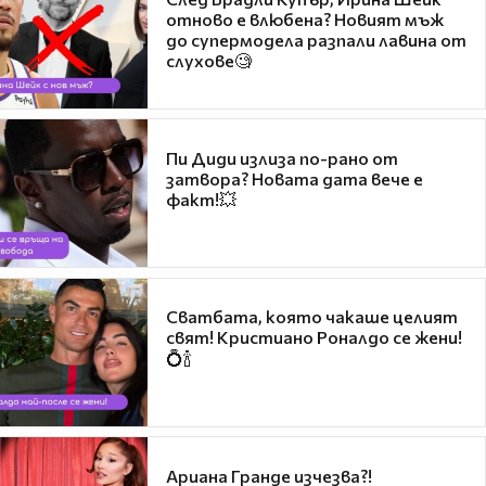
отново е влюбена? Новият мъж
до супермодела разпали лавина от
слухове🧐
Пи Диди излиза по-рано от
затвора? Новата дата вече е
факт!💥
Сватбата, която чакаше целият
свят! Кристиано Роналдо се жени!
💍🍾
Ариана Гранде изчезва?!