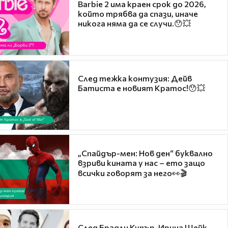
Barbie 2 има краен срок до 2026,
който трябва да спази, иначе
никога няма да се случи.😯💥
След тежка контузия: Дейв
Батиста е новият Кратос!😯💥
„Спайдър-мен: Нов ден“ буквално
взриви кината у нас – ето защо
всички говорят за него👀🎬
След Брадли Купър, Ирина Шейк