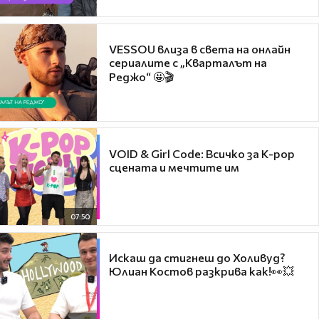
VESSOU влиза в света на онлайн
сериалите с „Кварталът на
Реджо“ 🤩🎬
VOID & Girl Code: Всичко за K-pop
сцената и мечтите им
07:50
Искаш да стигнеш до Холивуд?
Юлиан Костов разкрива как!👀💥