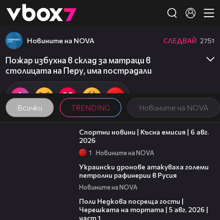
Member of
👾
Новините на NOVA
СЛЕДВАЙ
2751
Пожар избухна в склад за матраци в
столицата на Перу, има пострадали
Всички
TRENDING
Новините на NOVA
04:51
Спортни новини | Късна емисия | 6 авг.
2026
1
Новините на NOVA
00:41
Украински дронове атакуваха големи
петролни рафинерии в Русия
Новините на NOVA
19:25
Поли Недкова посреща гости |
Черешката на тортата | 5 авг. 2026 |
част 1