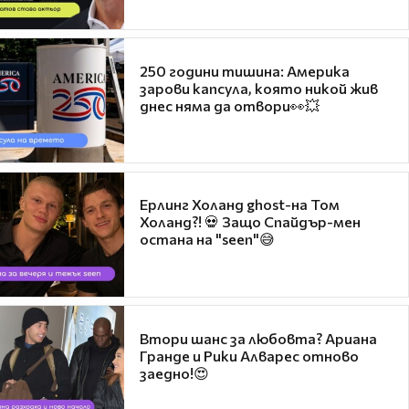
250 години тишина: Америка
зарови капсула, която никой жив
днес няма да отвори👀💥
Ерлинг Холанд ghost-на Том
Холанд?! 💀 Защо Спайдър-мен
остана на "seen"😅
Втори шанс за любовта? Ариана
Гранде и Рики Алварес отново
заедно!😍