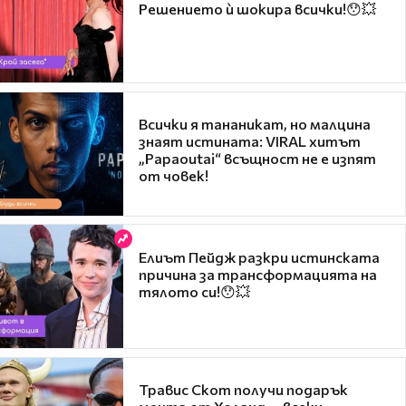
Решението ѝ шокира всички!😯💥
Всички я тананикат, но малцина
знаят истината: VIRAL хитът
„Papaoutai“ всъщност не е изпят
от човек!
Елиът Пейдж разкри истинската
причина за трансформацията на
тялото си!😯💥
Травис Скот получи подарък