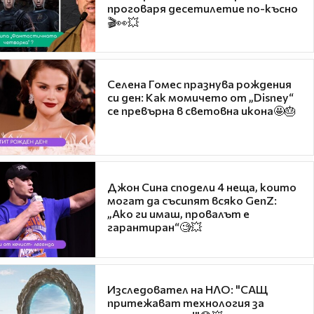
проговаря десетилетие по-късно
🎬👀💥
Селена Гомес празнува рождения
си ден: Как момичето от „Disney“
се превърна в световна икона🤩🎂
Джон Сина сподели 4 неща, които
могат да съсипят всяко GenZ:
„Ако ги имаш, провалът е
гарантиран“🧐💥
Изследовател на НЛО: "САЩ
притежават технология за