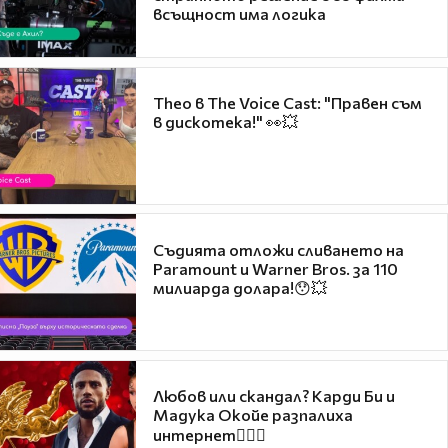
всъщност има логика
Theo в The Voice Cast: "Правен съм
в дискотека!" 👀💥
Съдията отложи сливането на
Paramount и Warner Bros. за 110
милиарда долара!😯💥
Любов или скандал? Карди Би и
Мадука Окойе разпалиха
интернет❤️‍🔥🔥