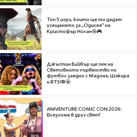
Топ 5 игри, които ще ти дадат
усещането за „Одисея“ на
Кристофър Нолан🤩🎮
Джъстин Бийбър ще пее на
Световното първенство по
футбол заедно с Мадона, Шакира
и BTS!⚽🤩
ANIVENTURE COMIC CON 2026:
Влязохме в друг свят!
08:16