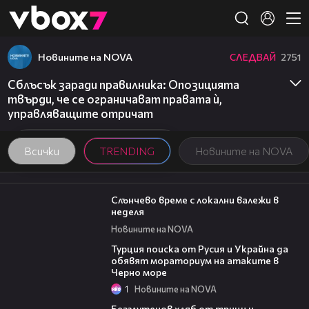
Member of
👾
Новините на NOVA
СЛЕДВАЙ
2751
Сблъсък заради правилника: Опозицията
твърди, че се ограничават правата ѝ,
управляващите отричат
Всички
TRENDING
Новините на NOVA
00:56
Слънчево време с локални валежи в
неделя
Новините на NOVA
03:02
Турция поиска от Русия и Украйна да
обявят мораториум на атаките в
Черно море
1
Новините на NOVA
15:35
Безглутенов хляб от трици и