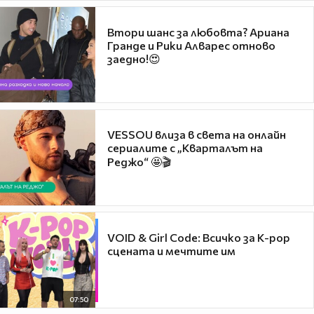
Втори шанс за любовта? Ариана
Гранде и Рики Алварес отново
заедно!😍
VESSOU влиза в света на онлайн
сериалите с „Кварталът на
Реджо“ 🤩🎬
VOID & Girl Code: Всичко за K-pop
сцената и мечтите им
07:50