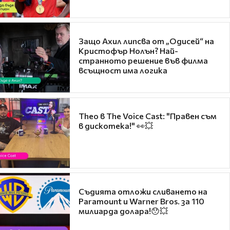
Защо Ахил липсва от „Одисей“ на
Кристофър Нолън? Най-
странното решение във филма
всъщност има логика
Theo в The Voice Cast: "Правен съм
в дискотека!" 👀💥
Съдията отложи сливането на
Paramount и Warner Bros. за 110
милиарда долара!😯💥