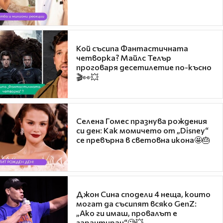
Кой съсипа Фантастичната
четворка? Майлс Телър
проговаря десетилетие по-късно
🎬👀💥
Селена Гомес празнува рождения
си ден: Как момичето от „Disney“
се превърна в световна икона🤩🎂
Джон Сина сподели 4 неща, които
могат да съсипят всяко GenZ:
„Ако ги имаш, провалът е
гарантиран“🧐💥