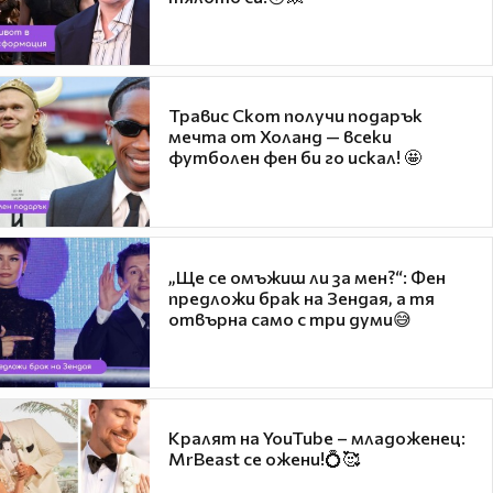
Травис Скот получи подарък
мечта от Холанд — всеки
футболен фен би го искал! 🤩
„Ще се омъжиш ли за мен?“: Фен
предложи брак на Зендая, а тя
отвърна само с три думи😅
Кралят на YouTube – младоженец:
MrBeast се ожени!💍🥰