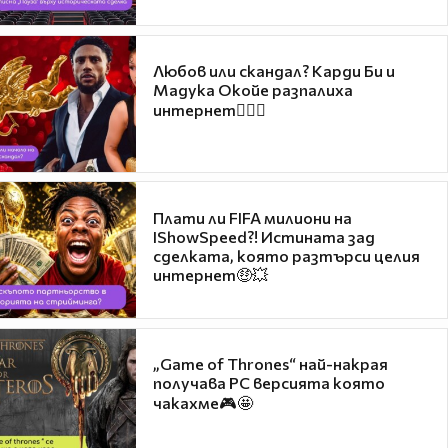
Любов или скандал? Карди Би и
Мадука Окойе разпалиха
интернет❤️‍🔥🔥
Плати ли FIFA милиони на
IShowSpeed?! Истината зад
сделката, която разтърси целия
интернет🤑💥
„Game of Thrones“ най-накрая
получава PC версията която
чакахме🎮🤩