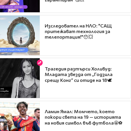
Изследовател на НЛО: "САЩ
притежават технология за
телепортация!"😯💥
Трагедия разтърси Холивуд:
Младата звезда от „Годзила
срещу Конг“ си отиде на 18🕊️
Ламин Ямал: Момчето, което
покори света на 19 — историята
на новия символ във футбола🤩⚽