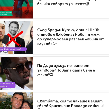
всички говорят за него👀🎬
След Брадли Купър, Ирина Шейк
отново е влюбена? Новият мъж
до супермодела разпали лавина от
слухове🧐
Пи Диди излиза по-рано от
затвора? Новата дата вече е
факт!💥
Сватбата, която чакаше целият
свят! Кристиано Роналдо се жени!