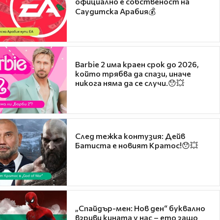
официално е собственост на
Саудитска Арабия💰
Barbie 2 има краен срок до 2026,
който трябва да спази, иначе
никога няма да се случи.😯💥
След тежка контузия: Дейв
Батиста е новият Кратос!😯💥
„Спайдър-мен: Нов ден“ буквално
взриви кината у нас – ето защо