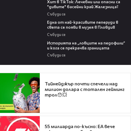
Хит в TikTok: Лечебни или опасни са
"дивите" басейни край Железница?
Събуди се
02:48
Една от най-красивите пеперуди в
света се появи в музея в Пловдив
Събуди се
06:36
Историята на „ловците на педофили”
и кога се прекрачва границата
Събуди се
Тийнейджър почти спечели над
милион долара с тотален гейминг
трол😯💥
55 милиарда по-късно: EA вече