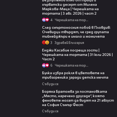
хърватски десерт от Милена
Маркова-Маца | Черешката на
тортата | 3 авг. 2026 | част 2
4
Черешката на тортата
09:32
След смъртоносния побой в Пловдив:
Очевидци твърдят, че сред групата
тийнейджъри е имало и момичета
3
Здравей България
16:45
Енджи Касабие посреща гости |
Черешката на тортата | 31 юли 2026 |
Част 2
6
Черешката на тортата
05:08
Булка избра рокля в цветовете на
трибагреника заради детска мечта
Събуди се
11:27
Боряна Братоева за постановката
„Място, наречено другаде“, която
феновете могат да видят на 21 август
на София Съмър Фест
Събуди се
05:33