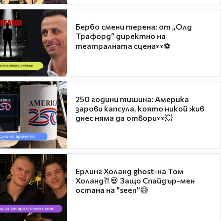
Бербо смени терена: от „Олд
Трафорд“ директно на
театралната сцена👀⚽
250 години тишина: Америка
зарови капсула, която никой жив
днес няма да отвори👀💥
Ерлинг Холанд ghost-на Том
Холанд?! 💀 Защо Спайдър-мен
остана на "seen"😅