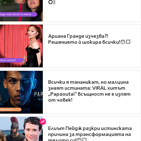
💍🍾
Ариана Гранде изчезва?!
Решението ѝ шокира всички!😯💥
Всички я тананикат, но малцина
знаят истината: VIRAL хитът
„Papaoutai“ всъщност не е изпят
от човек!
Елиът Пейдж разкри истинската
причина за трансформацията на
тялото си!😯💥