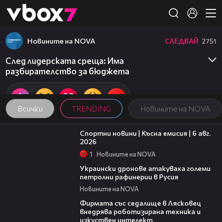
Member of
👾
Новините на NOVA
СЛЕДВАЙ
2751
След лидерската среща: Има
разбирателство за бюджета
Всички
TRENDING
Новините на NOVA
04:51
Спортни новини | Късна емисия | 6 авг.
2026
1
Новините на NOVA
00:41
Украински дронове атакуваха големи
петролни рафинерии в Русия
Новините на NOVA
00:06
Фирмата със седалище в Лясковец
внедрява роботизирана техника и
изкуствен интелект