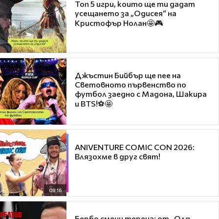
Топ 5 игри, които ще ти дадат
усещането за „Одисея“ на
Кристофър Нолан🤩🎮
Джъстин Бийбър ще пее на
Световното първенство по
футбол заедно с Мадона, Шакира
и BTS!⚽🤩
ANIVENTURE COMIC CON 2026:
Влязохме в друг свят!
08:16
Бербо смени терена: от „Олд