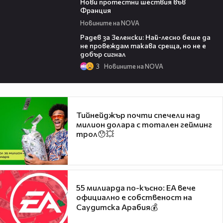
Нови протестни шествия във
Франция
Новините на NOVA
15:05
Радев за Зеленски: Най-лесно беше да
не провеждам такава среща, но не е
добър сигнал
3
Новините на NOVA
Тийнейджър почти спечели над
милион долара с тотален гейминг
трол😯💥
55 милиарда по-късно: EA вече
официално е собственост на
Саудитска Арабия💰