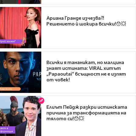
Ариана Гранде изчезва?!
Решението ѝ шокира всички!😯💥
Всички я тананикат, но малцина
знаят истината: VIRAL хитът
„Papaoutai“ всъщност не е изпят
от човек!
Елиът Пейдж разкри истинската
причина за трансформацията на
тялото си!😯💥