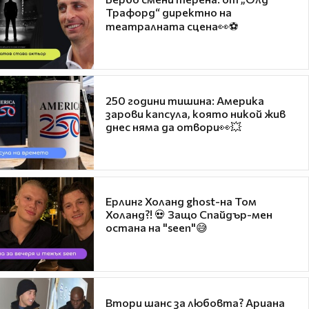
Трафорд“ директно на
театралната сцена👀⚽
250 години тишина: Америка
зарови капсула, която никой жив
днес няма да отвори👀💥
Ерлинг Холанд ghost-на Том
Холанд?! 💀 Защо Спайдър-мен
остана на "seen"😅
Втори шанс за любовта? Ариана