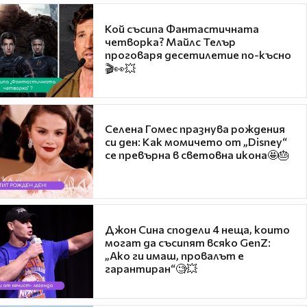
Кой съсипа Фантастичната
четворка? Майлс Телър
проговаря десетилетие по-късно
🎬👀💥
Селена Гомес празнува рождения
си ден: Как момичето от „Disney“
се превърна в световна икона🤩🎂
Джон Сина сподели 4 неща, които
могат да съсипят всяко GenZ:
„Ако ги имаш, провалът е
гарантиран“🧐💥