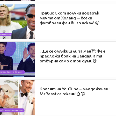
Травис Скот получи подарък
мечта от Холанд — всеки
футболен фен би го искал! 🤩
„Ще се омъжиш ли за мен?“: Фен
предложи брак на Зендая, а тя
отвърна само с три думи😅
Кралят на YouTube – младоженец:
MrBeast се ожени!💍🥰