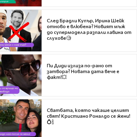
След Брадли Купър, Ирина Шейк
отново е влюбена? Новият мъж
до супермодела разпали лавина от
слухове🧐
Пи Диди излиза по-рано от
затвора? Новата дата вече е
факт!💥
Сватбата, която чакаше целият
свят! Кристиано Роналдо се жени!
💍🍾