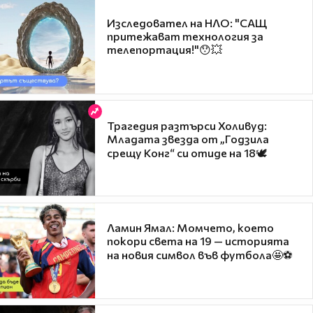
Изследовател на НЛО: "САЩ
притежават технология за
телепортация!"😯💥
Трагедия разтърси Холивуд:
Младата звезда от „Годзила
срещу Конг“ си отиде на 18🕊️
Ламин Ямал: Момчето, което
покори света на 19 — историята
на новия символ във футбола🤩⚽