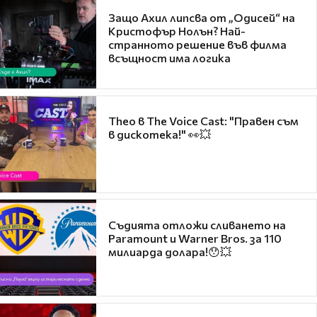
Защо Ахил липсва от „Одисей“ на
Кристофър Нолън? Най-
странното решение във филма
всъщност има логика
Theo в The Voice Cast: "Правен съм
в дискотека!" 👀💥
Съдията отложи сливането на
Paramount и Warner Bros. за 110
милиарда долара!😯💥