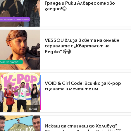
Гранде и Рики Алварес отново
заедно!😍
VESSOU влиза в света на онлайн
сериалите с „Кварталът на
Реджо“ 🤩🎬
VOID & Girl Code: Всичко за K-pop
сцената и мечтите им
07:50
Искаш да стигнеш до Холивуд?