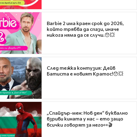
Barbie 2 има краен срок до 2026,
който трябва да спази, иначе
никога няма да се случи.😯💥
След тежка контузия: Дейв
Батиста е новият Кратос!😯💥
„Спайдър-мен: Нов ден“ буквално
взриви кината у нас – ето защо
всички говорят за него👀🎬