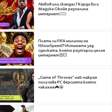
Любов или скандал? Карди Би и
Мадука Окойе разпалиха
интернет❤️‍🔥🔥
Плати ли FIFA милиони на
IShowSpeed?! Истината зад
сделката, която разтърси целия
интернет🤑💥
„Game of Thrones“ най-накрая
получава PC версията която
чакахме🎮🤩