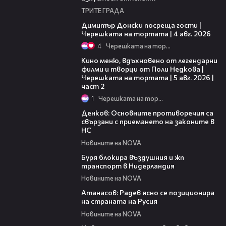
ТРИТЕ ГРАДА
17:43
Димитър Донски посреща гости |
Черешката на тортата | 4 авг. 2026
4
Черешката на тортата
15:31
Кино меню, вдъхновено от легендарни
филми и творци от Поли Недкова |
Черешката на тортата | 5 авг. 2026 |
част 2
1
Черешката на тортата
14:12
Денков: Основните противоречия са
свързани с приемането на законите в
НС
Новините на NOVA
01:15
Буря блокира въздушния и жп
транспорт в Нидерландия
Новините на NOVA
03:02
Атанасов: Радев ясно се позиционира
на страната на Русия
Новините на NOVA
02:02